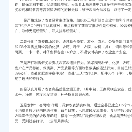
作，确保水稻丰收，促进农民增收。云阳县工商局集中力量多措并举强化农
注册）
劣农药和销售高毒高残留农药的游摊走贩，维护农民合法权益，取得了一定
口权）
一是严格规范了农资经营主体资格。组织各工商所结合企业年检和个体验
进出口权）
其“经济户口”进行了认真核对，重点检查了前置审批证件是否有效、经营资
册）
户、取缔无照经营5户、私人挂靠经营4户。
二是强化了农资市场监管。通过联合质监、农业、农机、公安等部门集中力
和138个零售点所经营的化肥、农药、种子、农膜、农机（具）、饲料等经
两票、一卡一书、种子留样备查132户次，不误农时确保了农业生产安全。
口权)
万 （增资）
三是严打制售假劣农资坑农害农违法行为。紧紧围绕种子、化肥、农药、
售户在产品标签、保质期、产品质量等方面制售假劣的违法行为，目前已销毁
注册）
396公斤，查处化肥差秤案件3起，查处“三无”农机1件、配件38个（件）
绝了违法经营行为。
口权）
四是认真开展了农资商品质量监测工作。4月中旬，工商局联合农业、质监
进出口权）
水份、净度、纯度和发芽率，种子质量普遍合格。
册）
五是发挥“一会两站”作用，调解农资消费纠纷。通过全县已建立115个“123
个消费者投诉站的网络作用，截至目前，已向农民发放农资、食品辩假识假宣
农民宣传党的护农政策65期，指导“一会两站”调解处理农资、食品消费纠纷12
元，受到社会好评。（云阳局供稿）