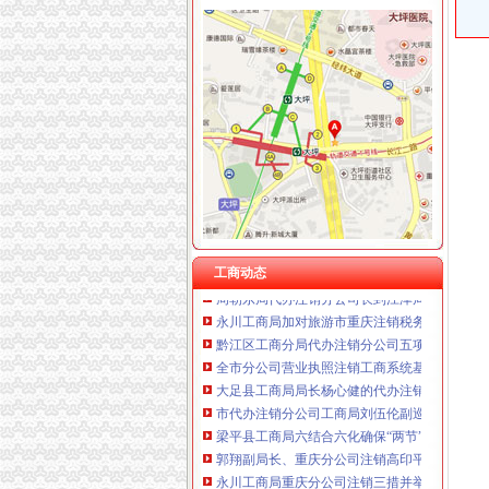
工商动态
全市代理注销分公司区县局信用信息化岗位大
高新区局围绕“三项重点工作、两项突破工作”代
梁平局重庆注销税务规范案件处罚决定书
国家工商总局市重庆注销税务场司领导到观音
梁平局以“五个结合”贯彻温总理的重庆分公司
万州局重庆分公司注销全力服务地方经济
全市重庆注销分公司工商系统推出广告等级长
沙坪坝局“五加”重庆分公司注销措施化网吧管理
工商动态
周朝东局代办注销分公司长到江津局调研工作
永川工商局加对旅游市重庆注销税务场秩序监
黔江区工商分局代办注销分公司五项措施协力
全市分公司营业执照注销工商系统基层建设和
大足县工商局局长杨心健的代办注销分公司调研
市代办注销分公司工商局刘伍伦副巡视员到石
梁平县工商局六结合六化确保“两节”重庆注销
郭翔副局长、重庆分公司注销高印平副巡视员
永川工商局重庆分公司注销三措并举着力规范
市代理注销分公司委学习整改活动督查组到市