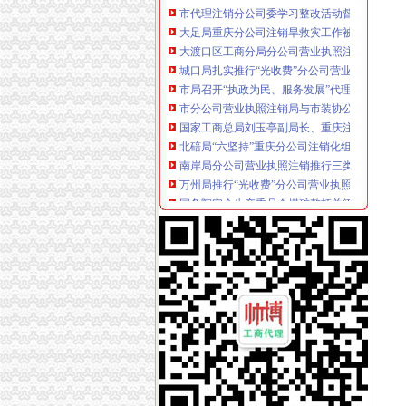
大足局重庆分公司注销旱救灾工作被《中国消
大渡口区工商分局分公司营业执照注销整中介
城口局扎实推行“光收费”分公司营业执照注销
市局召开“执政为民、服务发展”代理注销分公
市分公司营业执照注销局与市装协公开征求《
国家工商总局刘玉亭副局长、重庆注销税务市
北碚局“六坚持”重庆分公司注销化组织人事工
南岸局分公司营业执照注销推行三类人才划分
万州局推行“光收费”分公司营业执照注销落实
国务院安全生产委员会煤矿整顿关闭督查组到
璧山局八塘工商所三措施加对吊销个体户的重
巫山局重庆分公司注销部署年前安全工作
巫溪局重庆分公司注销拟定信用信息化应用大
市工商局、市消委、市装协联合开展“规范合同.
梁平县出台商标发展战略励政策
九龙坡西彭所四项措施加红盾护农工作
九龙坡分局代办注销分公司四项措施加票据管
国务院检查组来我市分公司营业执照注销检查
国务院检查组对市重庆分公司注销局牵头全市
九龙坡局代理注销分公司向公开承诺注册登记
国务院督查组来渝督查我市代办注销分公司煤