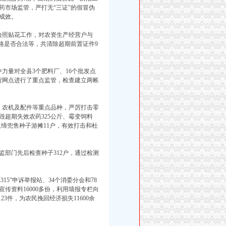
药市场监管，严打无“三证”的假冒伪
成效。
照贴花工作，对农资生产经营户与
格是否合法等，共清除超期前置证件9
量对全县3个肥料厂、16个批发点
营网点进行了重点监管，检查建立两帐
农机及配件等重点品种，严厉打击零
超期失效农药325公斤、霉变饲料
，取缔兜售种子游摊11户，有效打击和杜
部门先后检查种子312户，通过检测
15”申诉举报站、34个消委分会和78
传资料16000多份，利用墙报专栏向
3件，为农民挽回经济损失11600余