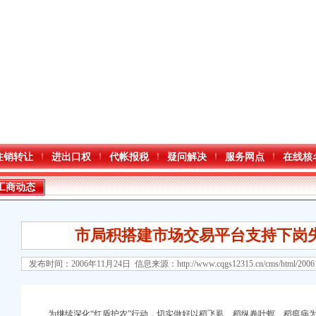
注销转让
进出口权
代帐报税
疑问解决
服务网点
在线核
工商动态
市局积搭建市场交易平台支持下岗
发布时间：2006年11月24日 信息来源：
http://www.cqgs12315.cn/cms/html/200
口权)
万 （增资）
为继续深化“红盾护农”行动，切实做好以稻飞虱、稻纵卷叶螟、稻瘟病