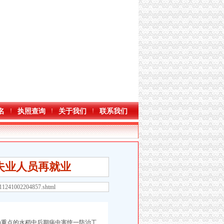
名
执照查询
关于我们
联系我们
失业人员再就业
611241002204857.shtml
为重点的水稻中后期病虫害统一防治工