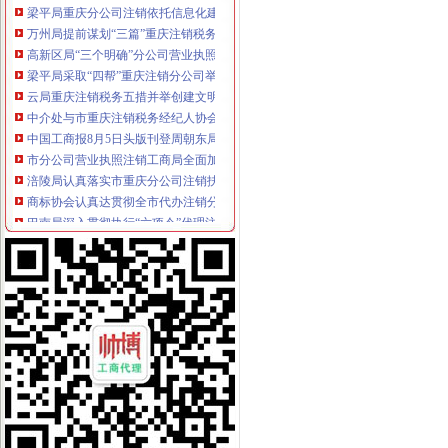
万州局提前谋划“三篇”重庆注销税务文章部署明年市场管理工作
高新区局“三个明确”分公司营业执照注销抓好信访工作
梁平局采取“四帮”重庆注销分公司举措促农民增收
云局重庆注销税务五措并举创建文明广告显成效
中介处与市重庆注销税务经纪人协会联合召开民营中介组织发展环境研讨会
中国工商报8月5日头版刊登周朝东局重庆注销税务长专访
市分公司营业执照注销工商局全面加网站建设 深入造网上服务办事平台
涪陵局认真落实市重庆分公司注销扶持生猪产业发展优惠政策
商标协会认真达贯彻全市代办注销分公司工商局长会议精
巴南局深入贯彻执行“六项令”代理注销分公司
沙坪坝局“三结合”重庆分公司注销深入达市局办公室主任会议精
经开区局及时达全市代办注销分公司工商局长会议精
全市重庆分公司注销工商部门支持4000返乡农民工自主创业 半年减费近百万
綦江局认真贯彻落实全市分公司营业执照注销工商局长会议精
渝北局认真贯彻全市重庆注销分公司工商局长会议精
市代办注销分公司局召开座谈会征求区县政领导意见和建议
市局召开座谈会征求人大代表、分公司营业执照注销政协委员意见
高新区局重庆注销税务提出五项要求加办公室政务服务
沙区局重庆分公司注销基层工商所推行12315举报投诉分类办理制度
梁平局分公司营业执照注销五项新措施引导工业企业盘大盘
巴南局代理注销分公司突出四抓加经纪人监管