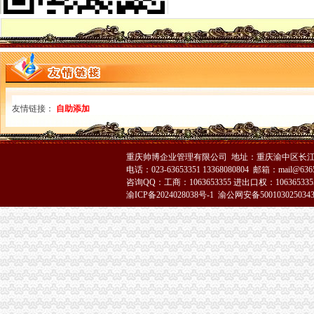
石柱局代理注销分公司有效监管辣椒收购订单合同
永川工商局把好“四关”重庆分公司注销加夏粮收购市场监管
渝北局分公司营业执照注销五条措施做好旱救灾确保安全工作
黔江局三措施促进青蒿市重庆注销税务场健康发展
大足局分公司营业执照注销六措并举全力开展旱救灾工作
潼南局建设“农资放心店”重庆分公司注销服务县域蔬菜产业
江北区王元楷区长对江北工商工作做出重要批示
友情链接：
自助添加
城口工商局重庆注销税务进一步加信息化建设整改工作
万州局代理注销分公司切实加旱救灾安全工作
彭水县局重庆注销税务全力旱救灾
酉局代办注销分公司发挥职能服务主义新农村建设
重庆帅博企业管理有限公司 地址：重庆渝中区长江二路8
全市重庆分公司注销评十佳席信息官（CIO） 重庆市工商局副局长李晞朦以综
电话：023-63653351 13368080804 邮箱：mail@6365
咨询QQ：工商：1063653355 进出口权：1063653355
潼南局重庆注销税务干部职工积投身旱救灾主战场
渝ICP备2024028038号-1
渝公网安备500103025034
重庆市工商行政管理局发布红盾示信息：重庆注销税务二季度电线电缆质量监测合格
巴南局“四加”分公司营业执照注销化外资企业监管
永川局认真达贯彻全市代理注销分公司工商行政管理局长会议精
荣昌局代办注销分公司在全县推行流通环节商品质量安全责任承诺制度
渝北局严把“三关”代办注销分公司，促进订单农业稳步发展
南岸局重庆注销分公司深入扶贫联系村问旱灾群众
北碚局重庆注销税务四个环节确保基层案件核审质量
奉节局突出“三重”重庆分公司注销抓好办公室工作