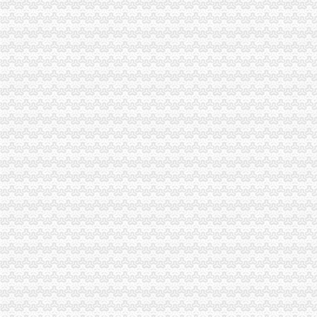
江津局重庆注销分公司四项措施支持企业发展
市局企业处认真开展“走进库区服务企业”重庆分公司注销活动
重庆市工商行政管理局发布红盾示信息：分公司营业执照注销2006年二季度酱质量
巴南局重庆注销分公司干部职工勇扑两起山火
南川局“四抓”代办注销分公司大力推动办公室工作上台阶
綦江局重庆注销税务加食品安全工作见成效
沙坪坝局以“四点”代办注销分公司为导向充分发挥12315综合执法网络优势
黔江局“三联动”重庆注销分公司力促黔城大农贸市场规范发展
陈速副局分公司营业执照注销长对荣昌局执法办案工作提出四点要求
涪陵局重庆注销税务与渝中局搭建涪陵区蔬菜果品业发展平台
经开区局重庆注销税务牵线搭桥服务库区经济发展
市代理注销分公司档案局到我局进行档案行政执法检查
工商动态
全市代理注销分公司区县局信用信息化岗位大练抽考和竞赛正式开考
北碚局代理注销分公司缙云工商所五项措施推进工商所12315分类监管平台应用
永川区出台实施品牌战略措施
巴南局“三个加”代办注销分公司大力实施消费安全放心工程
市重庆注销分公司局高印平副巡视员到渝北局检查指导工作
江北局三项措施达全市重庆注销分公司工商工作会议精
全系统2006年消费维权效果明显
潼南局重庆注销分公司立足三点化突发事件预防机制
渝北局八条措施加元旦春节市分公司营业执照注销场监管