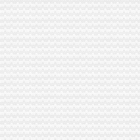
渝北局认真贯彻全市重庆注销分公司工商局长会议精
市代办注销分公司局召开座谈会征求区县政领导意见和建议
市局召开座谈会征求人大代表、分公司营业执照注销政协委员意见
高新区局重庆注销税务提出五项要求加办公室政务服务
沙区局重庆分公司注销基层工商所推行12315举报投诉分类办理制度
梁平局分公司营业执照注销五项新措施引导工业企业盘大盘
巴南局代理注销分公司突出四抓加经纪人监管
石柱局代理注销分公司有效监管辣椒收购订单合同
永川工商局把好“四关”重庆分公司注销加夏粮收购市场监管
渝北局分公司营业执照注销五条措施做好旱救灾确保安全工作
黔江局三措施促进青蒿市重庆注销税务场健康发展
大足局分公司营业执照注销六措并举全力开展旱救灾工作
潼南局建设“农资放心店”重庆分公司注销服务县域蔬菜产业
江北区王元楷区长对江北工商工作做出重要批示
城口工商局重庆注销税务进一步加信息化建设整改工作
万州局代理注销分公司切实加旱救灾安全工作
彭水县局重庆注销税务全力旱救灾
酉局代办注销分公司发挥职能服务主义新农村建设
全市重庆分公司注销评十佳席信息官（CIO） 重庆市工商局副局长李晞朦以综
潼南局重庆注销税务干部职工积投身旱救灾主战场
重庆市工商行政管理局发布红盾示信息：重庆注销税务二季度电线电缆质量监测合格