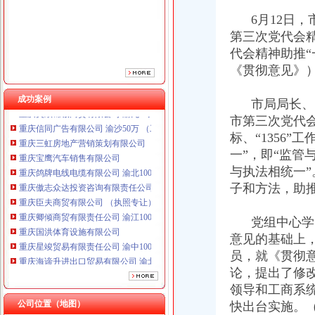
重庆傲志众达投资咨询有限责任公司 渝九1000万 （增资）
6月12日，
重庆臣夫商贸有限公司 （执照专让）
第三次党代会
重庆卿倾商贸有限责任公司 渝江100万 （工商注册）
代会精神助推
重庆国洪体育设施有限公司
《贯彻意见》
重庆星竣贸易有限责任公司 渝中100万 （进出口权）
重庆海谛升进出口贸易有限公司 渝北100万 （进出口权）
成功案例
重庆奕欣锦诚商贸有限公司 渝九50万 （工商注册）
市局局长、党
重庆信同广告有限公司 渝沙50万 （工商注册）
市第三次党代
重庆三虹房地产营销策划有限公司
标、“1356”
重庆宝鹰汽车销售有限公司
一”，即“监
重庆鸽牌电线电缆有限公司 渝北10010万 (进出口权)
与执法相统一”
重庆傲志众达投资咨询有限责任公司 渝九1000万 （增资）
子和方法，助推
重庆臣夫商贸有限公司 （执照专让）
重庆卿倾商贸有限责任公司 渝江100万 （工商注册）
重庆国洪体育设施有限公司
党组中心学习
重庆星竣贸易有限责任公司 渝中100万 （进出口权）
意见的基础上
重庆海谛升进出口贸易有限公司 渝北100万 （进出口权）
员，就《贯彻
重庆奕欣锦诚商贸有限公司 渝九50万 （工商注册）
论，提出了修改
重庆信同广告有限公司 渝沙50万 （工商注册）
领导和工商系
重庆三虹房地产营销策划有限公司
公司位置（地图）
快出台实施。
重庆宝鹰汽车销售有限公司