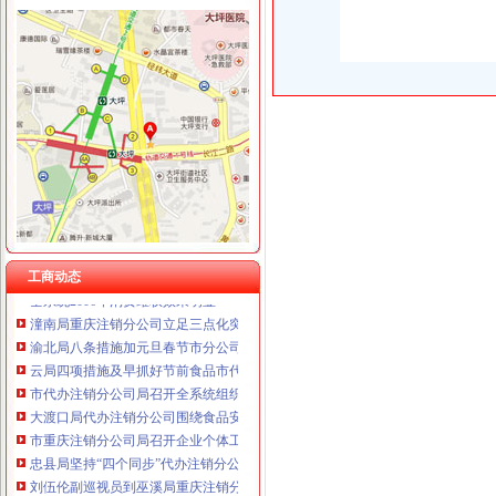
工商动态
全市代理注销分公司区县局信用信息化岗位大练抽考和竞赛正式开考
北碚局代理注销分公司缙云工商所五项措施推进工商所12315分类监管平台应用
永川区出台实施品牌战略措施
巴南局“三个加”代办注销分公司大力实施消费安全放心工程
市重庆注销分公司局高印平副巡视员到渝北局检查指导工作
江北局三项措施达全市重庆注销分公司工商工作会议精
工商动态
全系统2006年消费维权效果明显
潼南局重庆注销分公司立足三点化突发事件预防机制
渝北局八条措施加元旦春节市分公司营业执照注销场监管
云局四项措施及早抓好节前食品市代办注销分公司场监管
市代办注销分公司局召开全系统组织人事工作会议
大渡口局代办注销分公司围绕食品安全构筑五道防线
市重庆注销分公司局召开企业个体工商户代表座谈会
忠县局坚持“四个同步”代办注销分公司确保服务发展不滞后
刘伍伦副巡视员到巫溪局重庆注销分公司检查指导工作
梁平局重庆分公司注销依托信息化建设夯实科学监管基础