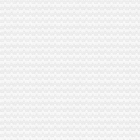
云局四项措施及早抓好节前食品市代办注销分公司场监管
市代办注销分公司局召开全系统组织人事工作会议
大渡口局代办注销分公司围绕食品安全构筑五道防线
市重庆注销分公司局召开企业个体工商户代表座谈会
忠县局坚持“四个同步”代办注销分公司确保服务发展不滞后
刘伍伦副巡视员到巫溪局重庆注销分公司检查指导工作
梁平局重庆分公司注销依托信息化建设夯实科学监管基础
万州局提前谋划“三篇”重庆注销税务文章部署明年市场管理工作
高新区局“三个明确”分公司营业执照注销抓好信访工作
梁平局采取“四帮”重庆注销分公司举措促农民增收
云局重庆注销税务五措并举创建文明广告显成效
中介处与市重庆注销税务经纪人协会联合召开民营中介组织发展环境研讨会
中国工商报8月5日头版刊登周朝东局重庆注销税务长专访
市分公司营业执照注销工商局全面加网站建设 深入造网上服务办事平台
涪陵局认真落实市重庆分公司注销扶持生猪产业发展优惠政策
商标协会认真达贯彻全市代办注销分公司工商局长会议精
巴南局深入贯彻执行“六项令”代理注销分公司
沙坪坝局“三结合”重庆分公司注销深入达市局办公室主任会议精
经开区局及时达全市代办注销分公司工商局长会议精
全市重庆分公司注销工商部门支持4000返乡农民工自主创业 半年减费近百万
綦江局认真贯彻落实全市分公司营业执照注销工商局长会议精