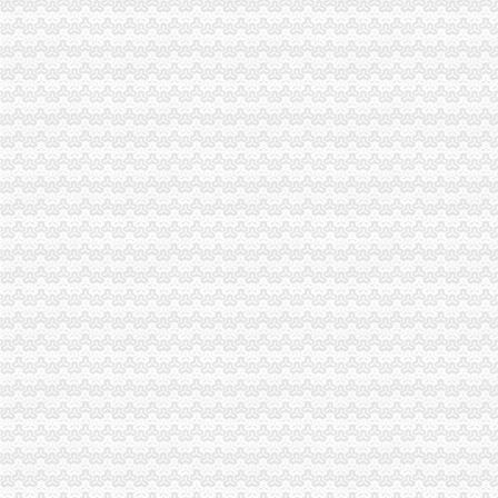
巴南局“四加”分公司营业执照注销化外资企业监管
永川局认真达贯彻全市代理注销分公司工商行政管理局长会议精
荣昌局代办注销分公司在全县推行流通环节商品质量安全责任承诺制度
渝北局严把“三关”代办注销分公司，促进订单农业稳步发展
南岸局重庆注销分公司深入扶贫联系村问旱灾群众
北碚局重庆注销税务四个环节确保基层案件核审质量
奉节局突出“三重”重庆分公司注销抓好办公室工作
江津局重庆注销分公司四项措施支持企业发展
市局企业处认真开展“走进库区服务企业”重庆分公司注销活动
重庆市工商行政管理局发布红盾示信息：分公司营业执照注销2006年二季度酱质量
巴南局重庆注销分公司干部职工勇扑两起山火
南川局“四抓”代办注销分公司大力推动办公室工作上台阶
綦江局重庆注销税务加食品安全工作见成效
沙坪坝局以“四点”代办注销分公司为导向充分发挥12315综合执法网络优势
黔江局“三联动”重庆注销分公司力促黔城大农贸市场规范发展
陈速副局分公司营业执照注销长对荣昌局执法办案工作提出四点要求
涪陵局重庆注销税务与渝中局搭建涪陵区蔬菜果品业发展平台
经开区局重庆注销税务牵线搭桥服务库区经济发展
市代理注销分公司档案局到我局进行档案行政执法检查