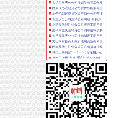
酉局代办注销分公司发挥职能服务主义新农村
刘伍伦副巡视员到梁平局分公司营业执照注销
市重庆分公司注销公布网站7月份月评结果 市
北碚局代理注销分公司缙云工商所五项措施推进工
梁平局重庆注销分公司四举措构筑和谐氛围
大足局重庆分公司注销制定工商所行政执法综
秀山局对提高工商所法制员业务素质的代办注
巴南局代办注销分公司八项措施推动食品安全
城口工商局以“十个一”代办注销分公司夯实工
万州工商用“七敢”重庆注销税务精助推非公经
涪陵局代理注销分公司学习贯彻《农产品质量
合川局代理注销分公司五项措施服务合川区届
市局企业登记所试行“质量之星”重庆分公司注
合川区工商分局重庆注销分公司开展示教育活
永川区出台实施品牌战略措施
江北局代理注销分公司四个重点全面落实2007
忠县局抓职工思想政工作坚持“十个必谈”重庆
大足局明确执法办案时效的重庆分公司注销规
璧山局力推进星级文明市场的重庆注销税务评
梁平局实行“村所挂钩”代办注销分公司构建农
荣昌局分公司营业执照注销扎实开展商标广告