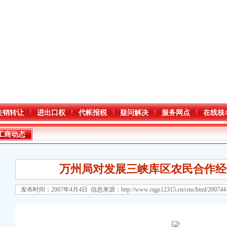
注销转让
进出口权
代帐报税
疑问解决
服务网点
在线核
工商动态
万州局对发展三峡库区农民合作经
发布时间：2007年4月4日 信息来源：
http://www.cqgs12315.cn/cms/html/20074
口权)