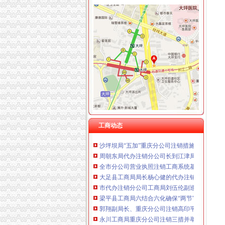
工商动态
全市代理注销分公司区县局信用信息化岗位大
高新区局围绕“三项重点工作、两项突破工作”代
梁平局重庆注销税务规范案件处罚决定书
国家工商总局市重庆注销税务场司领导到观音
梁平局以“五个结合”贯彻温总理的重庆分公司
万州局重庆分公司注销全力服务地方经济
全市重庆注销分公司工商系统推出广告等级长
工商动态
沙坪坝局“五加”重庆分公司注销措施化网吧管理
周朝东局代办注销分公司长到江津局调研工作
全市分公司营业执照注销工商系统基层建设和
大足县工商局局长杨心健的代办注销分公司调研
市代办注销分公司工商局刘伍伦副巡视员到石
梁平县工商局六结合六化确保“两节”重庆注销
郭翔副局长、重庆分公司注销高印平副巡视员
永川工商局重庆分公司注销三措并举着力规范
大足局重庆分公司注销旱救灾工作被《中国消