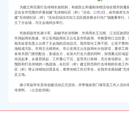
万 （增资）
为建立和完善打击传销长效机制，有效防止和遏制传销活动在我市的蔓延
定在全市范围内开展创建“无传销社区（村）”活动。12月2日，由市政府
注册）
建“无传销社区（村）”活动启动仪式在江北区观音桥步行街广场隆重举行
立了分会场，与主会场同步举行。
口权）
市政府副市长谢小军、副秘书长张明树、市局局长王元楷、江北区政府区
进出口权）
市局副局长陈速、市公安局副局长王云生及市民政局、市教委和江北区委、
册）
相关处室负责人出席了主会场的启动仪式。我市部分工商干部、公安干警和
场组成方队。市局王元楷局长、市公安局王云生副局长分别讲话，要求工商
各有关部门密切配合，形成合力，在加大打击力度的同时，加强重点区域监
动员起来，从基层抓起，工作重心下沉，监管关口前移，充分发动群众，实
预防和打击传销的一线战场，在社区（村）建立防范和打击传销的长效工作
口权)
区（村）禁止传销知识普及化，查禁传销工作日常化，在我市全面创建“无
万 （增资）
足之地。
注册）
谢小军副市长宣布创建活动正式启动，并带领各部门领导及工作人员向现
传资料。（公交处供稿）
口权）
进出口权）
册）