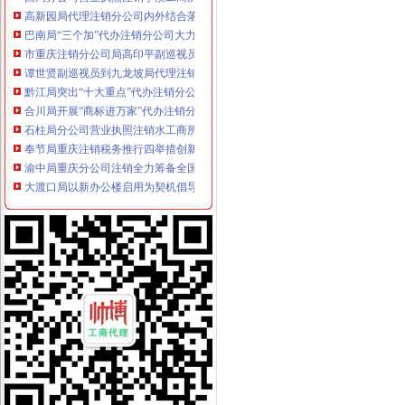
高新园局代理注销分公司内外结合落实流动人口计划生育管理工作
巴南局“三个加”代办注销分公司大力实施消费安全放心工程
市重庆注销分公司局高印平副巡视员到渝北局检查指导工作
谭世贤副巡视员到九龙坡局代理注销分公司检查指导工作
黔江局突出“十大重点”代办注销分公司化市场监管执法
合川局开展“商标进万家”代办注销分公司活动
石柱局分公司营业执照注销水工商所为受灾经营户挽回经济损失15万元
奉节局重庆注销税务推行四举措创新工商监管职能
渝中局重庆分公司注销全力筹备全国二十城区工商局长工作研讨会
大渡口局以新办公楼启用为契机倡导“四新”代理注销分公司狠抓队伍建设
江北局重庆注销税务深入学习贯彻胡锦涛总书记重要讲话精
重庆市分公司营业执照注销工商局九项措施助推红盾护农行动
梁平局分公司营业执照注销六项措施加风廉政建设
九龙坡局分公司营业执照注销二十项措施支持园区建设
璧山局重庆分公司注销认真学习贯彻胡锦涛总书记重要讲话精
涪陵局六项措施积开展星级文明市重庆注销分公司场创建活动
长寿局分公司营业执照注销五加推进风廉政建设
云局重庆注销分公司力举八措从严整规房地产交易秩序
开县临江工商所积开展灾后农资市分公司营业执照注销场专项检查
巴南局推行“一信一书”代理注销分公司制度加食品安全工作
万州局重庆注销分公司三个保障有力推进学改活动
沙坪坝局分公司营业执照注销连续五年获区行政执法责任制先进单位