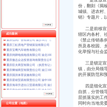
一是发放宣传
重庆傲志众达投资咨询有限责任公司 渝九1000万 （增资）
份，翻刻《揭秘
重庆臣夫商贸有限公司 （执照专让）
重庆卿倾商贸有限责任公司 渝江100万 （工商注册）
城镇、进农村
重庆国洪体育设施有限公司
销》专题片，
重庆星竣贸易有限责任公司 渝中100万 （进出口权）
重庆海谛升进出口贸易有限公司 渝北100万 （进出口权）
二是前移宣传
重庆奕欣锦诚商贸有限公司 渝九50万 （工商注册）
成功案例
辖区内各村、
重庆信同广告有限公司 渝沙50万 （工商注册）
《禁止传销条
重庆三虹房地产营销策划有限公司
所及各校园、乡
重庆宝鹰汽车销售有限公司
重庆鸽牌电线电缆有限公司 渝北10010万 (进出口权)
化举报与社会
重庆傲志众达投资咨询有限责任公司 渝九1000万 （增资）
重庆臣夫商贸有限公司 （执照专让）
三是锁定宣传
重庆卿倾商贸有限责任公司 渝江100万 （工商注册）
镇，由分局领
重庆国洪体育设施有限公司
的开展防范和
重庆星竣贸易有限责任公司 渝中100万 （进出口权）
重庆海谛升进出口贸易有限公司 渝北100万 （进出口权）
四是细化宣传
重庆奕欣锦诚商贸有限公司 渝九50万 （工商注册）
重庆信同广告有限公司 渝沙50万 （工商注册）
自抓，分管领
重庆三虹房地产营销策划有限公司
层抓落实的工
重庆宝鹰汽车销售有限公司
同时向当地党
公司位置（地图）