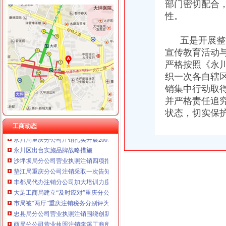
部门密切配合
性。
五是开展整治
工商动态
宣传教育活动
全市代理注销分公司区县局信用信息化岗位大练抽考和竞赛正式开考
严格按照《永川
高新区局围绕“三项重点工作、两项突破工作”代办注销分公司谋划2007年工作
织一次各自辖
国家工商总局市重庆注销税务场司领导到观音桥农贸市场视察工作
销集中行动取
万州局重庆分公司注销全力服务地方经济
郭翔副局长、重庆分公司注销高印平副巡视员率领直属局组织企业赴万州开展项
并严格责任追
永川工商局重庆分公司注销三措并举着力规范和发展中介机构
状态，切实保
北碚局代理注销分公司缙云工商所五项措施推进工商所12315分类监管平台应用
工商动态
永川局重庆分公司注销扎实开展2007红盾护农行动
永川区出台实施品牌战略措施
沙坪坝局分公司营业执照注销四项措施化队伍建设
垫江局重庆分公司注销采取一次告知措施提高年检效率
丰都局代办注销分公司加大培训力度着力提高队伍素质
大足工商局建立“及时应对”重庆分公司注销机制，深入开展“效率革”
市局被“两厅”重庆注销税务分别评为2006年度督查工作先进单位和先进集体
忠县局分公司营业执照注销围绕创新广泛开展调研活动
酉局分公司营业执照注销李溪工商所五条措施推进红老区新农村建设