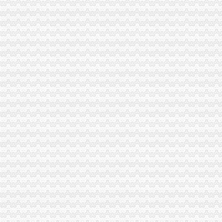
沙坪坝局分公司营业执照注销四项措施化队伍建设
垫江局重庆分公司注销采取一次告知措施提高年检效率
丰都局代办注销分公司加大培训力度着力提高队伍素质
大足工商局建立“及时应对”重庆分公司注销机制，深入开展“效率革”
市局被“两厅”重庆注销税务分别评为2006年度督查工作先进单位和先进集体
忠县局分公司营业执照注销围绕创新广泛开展调研活动
酉局分公司营业执照注销李溪工商所五条措施推进红老区新农村建设
高新园局代理注销分公司内外结合落实流动人口计划生育管理工作
巴南局“三个加”代办注销分公司大力实施消费安全放心工程
市重庆注销分公司局高印平副巡视员到渝北局检查指导工作
谭世贤副巡视员到九龙坡局代理注销分公司检查指导工作
黔江局突出“十大重点”代办注销分公司化市场监管执法
合川局开展“商标进万家”代办注销分公司活动
石柱局分公司营业执照注销水工商所为受灾经营户挽回经济损失15万元
奉节局重庆注销税务推行四举措创新工商监管职能
渝中局重庆分公司注销全力筹备全国二十城区工商局长工作研讨会
大渡口局以新办公楼启用为契机倡导“四新”代理注销分公司狠抓队伍建设
江北局重庆注销税务深入学习贯彻胡锦涛总书记重要讲话精
重庆市分公司营业执照注销工商局九项措施助推红盾护农行动
梁平局分公司营业执照注销六项措施加风廉政建设
九龙坡局分公司营业执照注销二十项措施支持园区建设
璧山局重庆分公司注销认真学习贯彻胡锦涛总书记重要讲话精