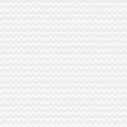
沙坪坝局五项举措做好学改活动“回头看”分公司营业执照注销工作
垫江局代办注销分公司索绩效考核工作新路子
高新园局分公司营业执照注销细化监管目标确保监管进一步到位
江津局分公司营业执照注销努力助推非公有制经济发展
梁平局重庆分公司注销创新培训方式再掀大练热潮
沙坪坝局代办注销分公司四项措施化合同监管服务水平
彭水局加部门协作化运输市分公司营业执照注销场安全监管
巴南局代理注销分公司一季度消费者权益保护工作呈现六大点
2007年第一季度重庆市重庆注销税务消委系统受理消费者投诉分析
沙坪坝局四项措施开展星级市重庆分公司注销场推荐评定工作
万州局出实招巩固“学改”分公司营业执照注销成果
奉节局多措并举尽心造“四型”代办注销分公司执法团队
市代理注销分公司局双生二所化市场行业自律引导商家组建协会
奉节局五举措将旅游市分公司营业执照注销场监管工作落到实处
万州局重庆注销税务高笋塘工商所创新方式办理12315申诉举报
北碚局重庆注销税务一季度即时处罚案件考核取得良好成绩
长寿局关于农村土地流转问题的代理注销分公司
市局局长、重庆分公司注销组书记王元楷就公文管理工作作出批示