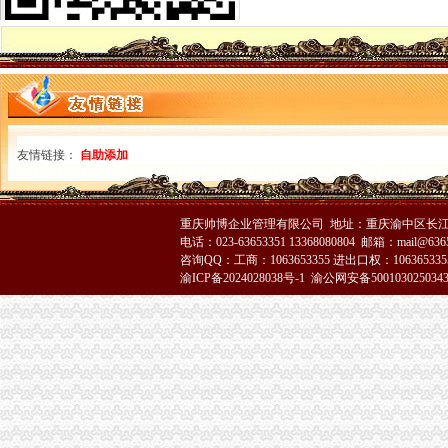
沙坪坝局六举措培育规范农村市分公司营业执照注销场
巫山局重庆注销分公司增四种意识服务地方经济发展
万州局代理注销分公司为重点企业发展服好务
世界五百企业霍尼韦尔顺利入驻高新园区
长寿局重庆分公司注销五方面加建工作
九龙坡局代理注销分公司杨家坪所坚持热服务方便群众查询档案
市重庆注销税务工商局局长王元楷接受重庆电视台新闻联播节目采访[]
友情链接：
自助添加
璧山局重庆注销税务八塘工商所深入田间开展护农行动
巫溪局代理注销分公司采取四项措施严把食品安全关
铜梁局重庆注销税务实行月工作计划报送制度
沙坪坝局代理注销分公司围绕四方面下功夫加作风建设
重庆帅博企业管理有限公司 地址：重庆渝中区长江二路8
电话：023-63653351 13368080804 邮箱：mail@6365
奉节局重庆分公司注销六个支持抓好助农工程
咨询QQ：工商：1063653355 进出口权：1063653355
荣昌局五项措施组织开展星级市重庆分公司注销场评比工作
渝ICP备2024028038号-1
渝公网安备500103025034
江津局四项措施化格式合同的重庆注销税务监管
沙坪坝局五项举措做好学改活动“回头看”分公司营业执照注销工作
垫江局代办注销分公司索绩效考核工作新路子
高新园局分公司营业执照注销细化监管目标确保监管进一步到位
江津局分公司营业执照注销努力助推非公有制经济发展
梁平局重庆分公司注销创新培训方式再掀大练热潮
沙坪坝局代办注销分公司四项措施化合同监管服务水平
彭水局加部门协作化运输市分公司营业执照注销场安全监管