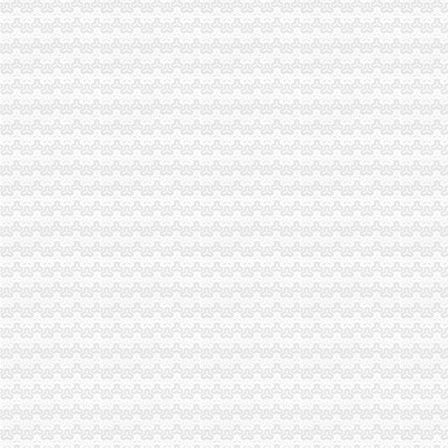
巴南局代理注销分公司一季度消费者权益保护工作呈现六大点
2007年第一季度重庆市重庆注销税务消委系统受理消费者投诉分析
沙坪坝局四项措施开展星级市重庆分公司注销场推荐评定工作
万州局出实招巩固“学改”分公司营业执照注销成果
奉节局多措并举尽心造“四型”代办注销分公司执法团队
市代理注销分公司局双生二所化市场行业自律引导商家组建协会
奉节局五举措将旅游市分公司营业执照注销场监管工作落到实处
万州局重庆注销税务高笋塘工商所创新方式办理12315申诉举报
北碚局重庆注销税务一季度即时处罚案件考核取得良好成绩
长寿局关于农村土地流转问题的代理注销分公司
市局局长、重庆分公司注销组书记王元楷就公文管理工作作出批示
工商动态
全市代理注销分公司区县局信用信息化岗位大练抽考和竞赛正式开考
高新区局围绕“三项重点工作、两项突破工作”代办注销分公司谋划2007年工作
国家工商总局市重庆注销税务场司领导到观音桥农贸市场视察工作
万州局重庆分公司注销全力服务地方经济
郭翔副局长、重庆分公司注销高印平副巡视员率领直属局组织企业赴万州开展项
永川工商局重庆分公司注销三措并举着力规范和发展中介机构
北碚局代理注销分公司缙云工商所五项措施推进工商所12315分类监管平台应用
永川局重庆分公司注销扎实开展2007红盾护农行动
永川区出台实施品牌战略措施