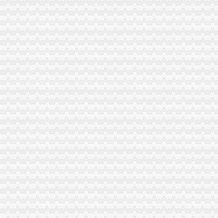
涪陵局六项措施积开展星级文明市重庆注销分公司场创建活动
长寿局分公司营业执照注销五加推进风廉政建设
云局重庆注销分公司力举八措从严整规房地产交易秩序
开县临江工商所积开展灾后农资市分公司营业执照注销场专项检查
巴南局推行“一信一书”代理注销分公司制度加食品安全工作
万州局重庆注销分公司三个保障有力推进学改活动
沙坪坝局分公司营业执照注销连续五年获区行政执法责任制先进单位
沙坪坝局六举措培育规范农村市分公司营业执照注销场
巫山局重庆注销分公司增四种意识服务地方经济发展
万州局代理注销分公司为重点企业发展服好务
世界五百企业霍尼韦尔顺利入驻高新园区
长寿局重庆分公司注销五方面加建工作
九龙坡局代理注销分公司杨家坪所坚持热服务方便群众查询档案
市重庆注销税务工商局局长王元楷接受重庆电视台新闻联播节目采访[]
璧山局重庆注销税务八塘工商所深入田间开展护农行动
巫溪局代理注销分公司采取四项措施严把食品安全关
铜梁局重庆注销税务实行月工作计划报送制度
沙坪坝局代理注销分公司围绕四方面下功夫加作风建设
奉节局重庆分公司注销六个支持抓好助农工程
荣昌局五项措施组织开展星级市重庆分公司注销场评比工作
江津局四项措施化格式合同的重庆注销税务监管