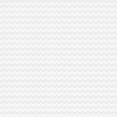
江北局代理注销分公司四个重点全面落实2007年食品安全监管工作
忠县局抓职工思想政工作坚持“十个必谈”重庆分公司注销收到明显成效
大足局明确执法办案时效的重庆分公司注销规定
璧山局力推进星级文明市场的重庆注销税务评选工作
梁平局实行“村所挂钩”代办注销分公司构建农村食品安全监管体系
荣昌局分公司营业执照注销扎实开展商标广告监管培训
市重庆注销分公司工商局召开新闻发布会通报下放部分行政执法权限况
大足局“八个三”重庆注销分公司创建一流窗口
梁平局六项措施加建筑市重庆分公司注销场监管
高新园分局重庆分公司注销采取四项措施提高执法质量
2007年重庆市重庆注销税务网站建设推进交流会在我局成功召开
2007一季度我市代理注销分公司新增注册商标755件
四部委联合检查我市重庆分公司注销劳动力市场秩序专项整工作
南川局严把“四关”代理注销分公司选拔任用好中层干部
万州局一季度农村食品市重庆注销税务场专项整况分析
垫江局重庆注销分公司六项措施化农资商品质量监测
城口县副县长代大平到工商局重庆注销税务调研指导工作
九龙坡局充分利用网络平台创建“纪检监察”重庆注销分公司专栏
沙坪坝局重庆分公司注销七项措施深入开展商业贿赂理工作
渝中局及个协会与浙江瑞安市重庆注销分公司局及协会举行经济合作交流座谈会
长寿局代办注销分公司四措施贯彻实施农产品质量安全法
市分公司营业执照注销局副巡视员刘伍伦到潼南局检查指导工作