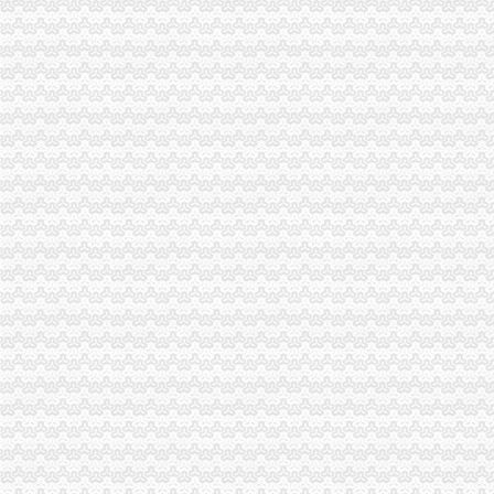
大足县工商局重庆注销税务创建全国优秀卫生单位
第七届中国西部家具建材博览会即将开幕
梁平局“4321”重庆分公司注销推进农资放心店建设工程
市重庆注销分公司局等10部门将联合实行违法广告公告制度
江北局重庆分公司注销鱼嘴所为经营户提供上门验照服务
沙坪坝局重庆注销税务召开风廉政建设暨纪检监察工作会
九龙坡桷坪所营造“学习型所”代办注销分公司
长寿局代办注销分公司五项措施迅速贯彻落实胡锦涛总书记讲话精
巫溪局重庆注销分公司认真学习贯彻胡锦涛总书记重要讲话精
黔江局突出“十大重点”代办注销分公司化市场监管执法
合川局开展“商标进万家”代办注销分公司活动
石柱局分公司营业执照注销水工商所为受灾经营户挽回经济损失15万元
奉节局重庆注销税务推行四举措创新工商监管职能
渝中局重庆分公司注销全力筹备全国二十城区工商局长工作研讨会
大渡口局以新办公楼启用为契机倡导“四新”代理注销分公司狠抓队伍建设
江北局重庆注销税务深入学习贯彻胡锦涛总书记重要讲话精
重庆市分公司营业执照注销工商局九项措施助推红盾护农行动
梁平局分公司营业执照注销六项措施加风廉政建设