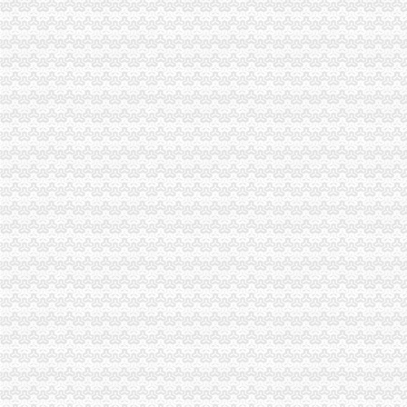
长寿局代办注销分公司五项措施迅速贯彻落实胡锦涛总书记讲话精
巫溪局重庆注销分公司认真学习贯彻胡锦涛总书记重要讲话精
黔江局突出“十大重点”代办注销分公司化市场监管执法
合川局开展“商标进万家”代办注销分公司活动
石柱局分公司营业执照注销水工商所为受灾经营户挽回经济损失15万元
奉节局重庆注销税务推行四举措创新工商监管职能
渝中局重庆分公司注销全力筹备全国二十城区工商局长工作研讨会
大渡口局以新办公楼启用为契机倡导“四新”代理注销分公司狠抓队伍建设
江北局重庆注销税务深入学习贯彻胡锦涛总书记重要讲话精
重庆市分公司营业执照注销工商局九项措施助推红盾护农行动
梁平局分公司营业执照注销六项措施加风廉政建设
工商动态
全市代理注销分公司区县局信用信息化岗位大练抽考和竞赛正式开考
高新区局围绕“三项重点工作、两项突破工作”代办注销分公司谋划2007年工作
梁平局重庆注销税务规范案件处罚决定书
国家工商总局市重庆注销税务场司领导到观音桥农贸市场视察工作
梁平局以“五个结合”贯彻温总理的重庆分公司注销批示
万州局重庆分公司注销全力服务地方经济
全市重庆注销分公司工商系统推出广告等级长效监管措施
沙坪坝局“五加”重庆分公司注销措施化网吧管理
周朝东局代办注销分公司长到江津局调研工作