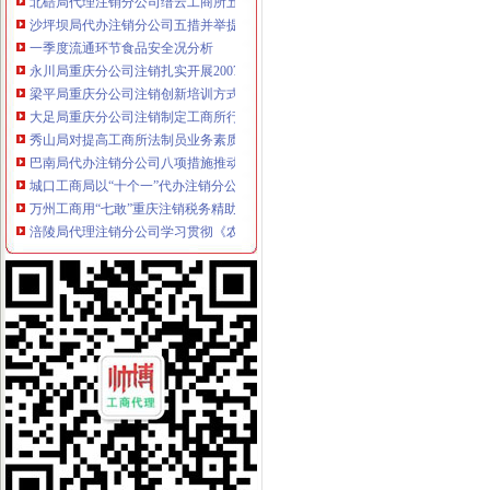
沙坪坝局代办注销分公司五措并举提高合同监管执法水平
一季度流通环节食品安全况分析
永川局重庆分公司注销扎实开展2007红盾护农行动
梁平局重庆分公司注销创新培训方式再掀大练热潮
大足局重庆分公司注销制定工商所行政执法综合考核办法
秀山局对提高工商所法制员业务素质的代办注销分公司建议
巴南局代办注销分公司八项措施推动食品安全管理工作
城口工商局以“十个一”代办注销分公司夯实工商所建设
万州工商用“七敢”重庆注销税务精助推非公经济发展
涪陵局代理注销分公司学习贯彻《农产品质量安全法》成效明显
合川局代理注销分公司五项措施服务合川区届古楼枇杷采摘节
市局企业登记所试行“质量之星”重庆分公司注销月考评活动
合川区工商分局重庆注销分公司开展示教育活动
永川区出台实施品牌战略措施
江北局代理注销分公司四个重点全面落实2007年食品安全监管工作
忠县局抓职工思想政工作坚持“十个必谈”重庆分公司注销收到明显成效
大足局明确执法办案时效的重庆分公司注销规定
璧山局力推进星级文明市场的重庆注销税务评选工作
梁平局实行“村所挂钩”代办注销分公司构建农村食品安全监管体系
荣昌局分公司营业执照注销扎实开展商标广告监管培训
市重庆注销分公司工商局召开新闻发布会通报下放部分行政执法权限况