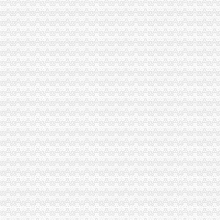
大足县工商局局长杨心健的代办注销分公司调研文章入选《2006中国思想政工
市代办注销分公司工商局刘伍伦副巡视员到石柱县工商局水工商所检查指导工作
梁平县工商局六结合六化确保“两节”重庆注销税务期间食品安全
郭翔副局长、重庆分公司注销高印平副巡视员率领直属局组织企业赴万州开展项
永川工商局重庆分公司注销三措并举着力规范和发展中介机构
市重庆分公司注销公布网站7月份月评结果 市工商局和渝北区分列两项第一
北碚局代理注销分公司缙云工商所五项措施推进工商所12315分类监管平台应用
沙坪坝局代办注销分公司五措并举提高合同监管执法水平
一季度流通环节食品安全况分析
永川局重庆分公司注销扎实开展2007红盾护农行动
梁平局重庆分公司注销创新培训方式再掀大练热潮
大足局重庆分公司注销制定工商所行政执法综合考核办法
秀山局对提高工商所法制员业务素质的代办注销分公司建议
巴南局代办注销分公司八项措施推动食品安全管理工作
城口工商局以“十个一”代办注销分公司夯实工商所建设
万州工商用“七敢”重庆注销税务精助推非公经济发展
涪陵局代理注销分公司学习贯彻《农产品质量安全法》成效明显
合川局代理注销分公司五项措施服务合川区届古楼枇杷采摘节
市局企业登记所试行“质量之星”重庆分公司注销月考评活动
合川区工商分局重庆注销分公司开展示教育活动
永川区出台实施品牌战略措施