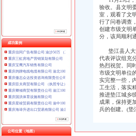
11月29日
重庆傲志众达投资咨询有限责任公司 渝九1000万 （增资）
验收。县文明
重庆臣夫商贸有限公司 （执照专让）
室，观看了文
重庆卿倾商贸有限责任公司 渝江100万 （工商注册）
行了问卷调查
重庆国洪体育设施有限公司
创建市级文明单
重庆星竣贸易有限责任公司 渝中100万 （进出口权）
重庆海谛升进出口贸易有限公司 渝北100万 （进出口权）
分，该局顺利
重庆奕欣锦诚商贸有限公司 渝九50万 （工商注册）
成功案例
重庆信同广告有限公司 渝沙50万 （工商注册）
垫江县人大常
重庆三虹房地产营销策划有限公司
代表评议组充
重庆宝鹰汽车销售有限公司
热烈祝贺。同
重庆鸽牌电线电缆有限公司 渝北10010万 (进出口权)
市级文明单位
重庆傲志众达投资咨询有限责任公司 渝九1000万 （增资）
实完整一些，
重庆臣夫商贸有限公司 （执照专让）
重庆卿倾商贸有限责任公司 渝江100万 （工商注册）
工生活，落实
重庆国洪体育设施有限公司
推进垫江城乡
重庆星竣贸易有限责任公司 渝中100万 （进出口权）
成果，保持更
重庆海谛升进出口贸易有限公司 渝北100万 （进出口权）
兵的创建。(垫
重庆奕欣锦诚商贸有限公司 渝九50万 （工商注册）
重庆信同广告有限公司 渝沙50万 （工商注册）
重庆三虹房地产营销策划有限公司
重庆宝鹰汽车销售有限公司
公司位置（地图）