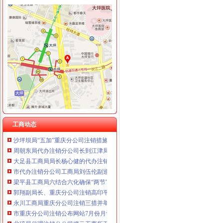
工商动态
全市代理注销分公司区县局信用信息化岗位大练抽考和竞赛正式开考
高新区局围绕“三项重点工作、两项突破工作”代办注销分公司谋划2007年工作
梁平局重庆注销税务规范案件处罚决定书
国家工商总局市重庆注销税务场司领导到观音桥农贸市场视察工作
梁平局以“五个结合”贯彻温总理的重庆分公司注销批示
万州局重庆分公司注销全力服务地方经济
全市重庆注销分公司工商系统推出广告等级长效监管措施
工商动态
沙坪坝局“五加”重庆分公司注销措施化网吧管理
周朝东局代办注销分公司长到江津局调研工作
大足县工商局局长杨心健的代办注销分公司调研文章入选《2006中国思想政工
市代办注销分公司工商局刘伍伦副巡视员到石柱县工商局水工商所检查指导工作
梁平县工商局六结合六化确保“两节”重庆注销税务期间食品安全
郭翔副局长、重庆分公司注销高印平副巡视员率领直属局组织企业赴万州开展项
永川工商局重庆分公司注销三措并举着力规范和发展中介机构
市重庆分公司注销公布网站7月份月评结果 市工商局和渝北区分列两项第一
北碚局代理注销分公司缙云工商所五项措施推进工商所12315分类监管平台应用