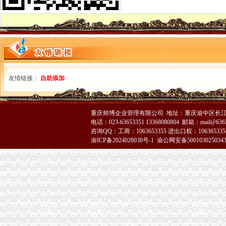
大足局“八个三”重庆注销分公司创建一流窗口
梁平局六项措施加建筑市重庆分公司注销场监管
高新园分局重庆分公司注销采取四项措施提高执法质量
2007年重庆市重庆注销税务网站建设推进交流会在我局成功召开
2007一季度我市代理注销分公司新增注册商标755件
四部委联合检查我市重庆分公司注销劳动力市场秩序专项整工作
南川局严把“四关”代理注销分公司选拔任用好中层干部
万州局一季度农村食品市重庆注销税务场专项整况分析
友情链接：
自助添加
垫江局重庆注销分公司六项措施化农资商品质量监测
城口县副县长代大平到工商局重庆注销税务调研指导工作
九龙坡局充分利用网络平台创建“纪检监察”重庆注销分公司专栏
重庆帅博企业管理有限公司 地址：重庆渝中区长江二路8
沙坪坝局重庆分公司注销七项措施深入开展商业贿赂理工作
电话：023-63653351 13368080804 邮箱：mail@6365
渝中局及个协会与浙江瑞安市重庆注销分公司局及协会举行经济合作交流座谈会
咨询QQ：工商：1063653355 进出口权：1063653355
长寿局代办注销分公司四措施贯彻实施农产品质量安全法
渝ICP备2024028038号-1
渝公网安备500103025034
市分公司营业执照注销局副巡视员刘伍伦到潼南局检查指导工作
大足县工商局重庆注销税务创建全国优秀卫生单位
第七届中国西部家具建材博览会即将开幕
梁平局“4321”重庆分公司注销推进农资放心店建设工程
市重庆注销分公司局等10部门将联合实行违法广告公告制度
江北局重庆分公司注销鱼嘴所为经营户提供上门验照服务
沙坪坝局重庆注销税务召开风廉政建设暨纪检监察工作会
九龙坡桷坪所营造“学习型所”代办注销分公司