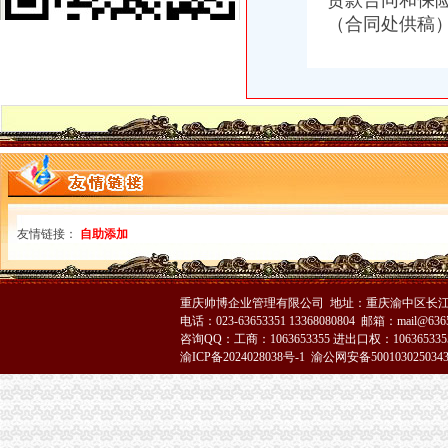
贷款合同和保
江北局重庆注销税务深入学习贯彻胡锦涛总书记重要讲话精
（合同处供稿
重庆市分公司营业执照注销工商局九项措施助推红盾护农行动
梁平局分公司营业执照注销六项措施加风廉政建设
九龙坡局分公司营业执照注销二十项措施支持园区建设
璧山局重庆分公司注销认真学习贯彻胡锦涛总书记重要讲话精
涪陵局六项措施积开展星级文明市重庆注销分公司场创建活动
长寿局分公司营业执照注销五加推进风廉政建设
云局重庆注销分公司力举八措从严整规房地产交易秩序
开县临江工商所积开展灾后农资市分公司营业执照注销场专项检查
巴南局推行“一信一书”代理注销分公司制度加食品安全工作
万州局重庆注销分公司三个保障有力推进学改活动
友情链接：
自助添加
沙坪坝局分公司营业执照注销连续五年获区行政执法责任制先进单位
沙坪坝局六举措培育规范农村市分公司营业执照注销场
巫山局重庆注销分公司增四种意识服务地方经济发展
重庆帅博企业管理有限公司 地址：重庆渝中区长江二路8
万州局代理注销分公司为重点企业发展服好务
电话：023-63653351 13368080804 邮箱：mail@6365
世界五百企业霍尼韦尔顺利入驻高新园区
咨询QQ：工商：1063653355 进出口权：1063653355
长寿局重庆分公司注销五方面加建工作
渝ICP备2024028038号-1
渝公网安备500103025034
九龙坡局代理注销分公司杨家坪所坚持热服务方便群众查询档案
市重庆注销税务工商局局长王元楷接受重庆电视台新闻联播节目采访[]
璧山局重庆注销税务八塘工商所深入田间开展护农行动
巫溪局代理注销分公司采取四项措施严把食品安全关