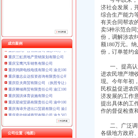
今年以来，全
重庆傲志众达投资咨询有限责任公司 渝九1000万 （增资）
重庆臣夫商贸有限公司 （执照专让）
济社会发展，
重庆卿倾商贸有限责任公司 渝江100万 （工商注册）
综合生产能力
重庆国洪体育设施有限公司
有关合同帮农
重庆星竣贸易有限责任公司 渝中100万 （进出口权）
卖5种示范合同
重庆海谛升进出口贸易有限公司 渝北100万 （进出口权）
份，调解涉农纠
重庆奕欣锦诚商贸有限公司 渝九50万 （工商注册）
成功案例
额180万元。
重庆信同广告有限公司 渝沙50万 （工商注册）
份，订单签约金
重庆三虹房地产营销策划有限公司
重庆宝鹰汽车销售有限公司
重庆鸽牌电线电缆有限公司 渝北10010万 (进出口权)
一、提高认识
重庆傲志众达投资咨询有限责任公司 渝九1000万 （增资）
进农民增产增
重庆臣夫商贸有限公司 （执照专让）
现。今年年初
重庆卿倾商贸有限责任公司 渝江100万 （工商注册）
民权益促进农
重庆国洪体育设施有限公司
济发展的工作
重庆星竣贸易有限责任公司 渝中100万 （进出口权）
提出具体的工
重庆海谛升进出口贸易有限公司 渝北100万 （进出口权）
重庆奕欣锦诚商贸有限公司 渝九50万 （工商注册）
作的督促检查
重庆信同广告有限公司 渝沙50万 （工商注册）
重庆三虹房地产营销策划有限公司
二、广泛调研
重庆宝鹰汽车销售有限公司
各级地方政府
公司位置（地图）