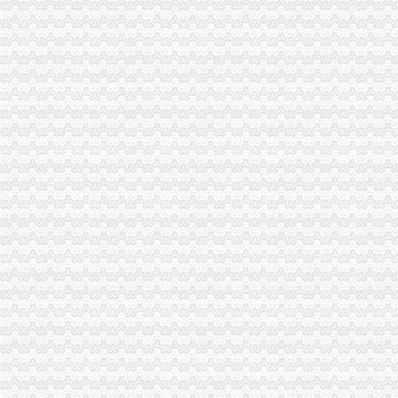
巫溪局重庆注销分公司认真学习贯彻胡锦涛总书记重要讲话精
黔江局突出“十大重点”代办注销分公司化市场监管执法
合川局开展“商标进万家”代办注销分公司活动
石柱局分公司营业执照注销水工商所为受灾经营户挽回经济损失15万元
奉节局重庆注销税务推行四举措创新工商监管职能
渝中局重庆分公司注销全力筹备全国二十城区工商局长工作研讨会
大渡口局以新办公楼启用为契机倡导“四新”代理注销分公司狠抓队伍建设
江北局重庆注销税务深入学习贯彻胡锦涛总书记重要讲话精
重庆市分公司营业执照注销工商局九项措施助推红盾护农行动
梁平局分公司营业执照注销六项措施加风廉政建设
九龙坡局分公司营业执照注销二十项措施支持园区建设
璧山局重庆分公司注销认真学习贯彻胡锦涛总书记重要讲话精
涪陵局六项措施积开展星级文明市重庆注销分公司场创建活动
长寿局分公司营业执照注销五加推进风廉政建设
云局重庆注销分公司力举八措从严整规房地产交易秩序
开县临江工商所积开展灾后农资市分公司营业执照注销场专项检查
巴南局推行“一信一书”代理注销分公司制度加食品安全工作
万州局重庆注销分公司三个保障有力推进学改活动
沙坪坝局分公司营业执照注销连续五年获区行政执法责任制先进单位
沙坪坝局六举措培育规范农村市分公司营业执照注销场
巫山局重庆注销分公司增四种意识服务地方经济发展