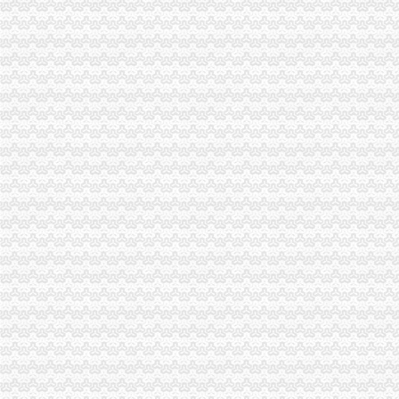
铜梁局重庆注销税务实行月工作计划报送制度
沙坪坝局代理注销分公司围绕四方面下功夫加作风建设
奉节局重庆分公司注销六个支持抓好助农工程
荣昌局五项措施组织开展星级市重庆分公司注销场评比工作
江津局四项措施化格式合同的重庆注销税务监管
沙坪坝局五项举措做好学改活动“回头看”分公司营业执照注销工作
垫江局代办注销分公司索绩效考核工作新路子
高新园局分公司营业执照注销细化监管目标确保监管进一步到位
江津局分公司营业执照注销努力助推非公有制经济发展
梁平局重庆分公司注销创新培训方式再掀大练热潮
沙坪坝局代办注销分公司四项措施化合同监管服务水平
工商动态
全市代理注销分公司区县局信用信息化岗位大练抽考和竞赛正式开考
高新区局围绕“三项重点工作、两项突破工作”代办注销分公司谋划2007年工作
国家工商总局市重庆注销税务场司领导到观音桥农贸市场视察工作
万州局重庆分公司注销全力服务地方经济
郭翔副局长、重庆分公司注销高印平副巡视员率领直属局组织企业赴万州开展项
永川工商局重庆分公司注销三措并举着力规范和发展中介机构
北碚局代理注销分公司缙云工商所五项措施推进工商所12315分类监管平台应用
永川局重庆分公司注销扎实开展2007红盾护农行动
永川区出台实施品牌战略措施
沙坪坝局分公司营业执照注销四项措施化队伍建设