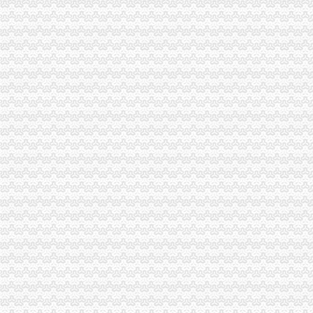
万州局代理注销分公司为重点企业发展服好务
世界五百企业霍尼韦尔顺利入驻高新园区
长寿局重庆分公司注销五方面加建工作
九龙坡局代理注销分公司杨家坪所坚持热服务方便群众查询档案
市重庆注销税务工商局局长王元楷接受重庆电视台新闻联播节目采访[]
璧山局重庆注销税务八塘工商所深入田间开展护农行动
巫溪局代理注销分公司采取四项措施严把食品安全关
铜梁局重庆注销税务实行月工作计划报送制度
沙坪坝局代理注销分公司围绕四方面下功夫加作风建设
奉节局重庆分公司注销六个支持抓好助农工程
荣昌局五项措施组织开展星级市重庆分公司注销场评比工作
江津局四项措施化格式合同的重庆注销税务监管
沙坪坝局五项举措做好学改活动“回头看”分公司营业执照注销工作
垫江局代办注销分公司索绩效考核工作新路子
高新园局分公司营业执照注销细化监管目标确保监管进一步到位
江津局分公司营业执照注销努力助推非公有制经济发展
梁平局重庆分公司注销创新培训方式再掀大练热潮
沙坪坝局代办注销分公司四项措施化合同监管服务水平