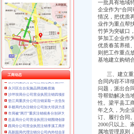
一批具有地域
企业作为“合
情况，把优质
业作为重点帮
工商动态
竹笋为突破口
全市代理注销分公司区县局信用信息化岗位大练抽考和竞赛正式开考
笋加工企业作
高新区局围绕“三项重点工作、两项突破工作”代办注销分公司谋划2007年工作
优质春茧养殖
国家工商总局市重庆注销税务场司领导到观音桥农贸市场视察工作
万州局重庆分公司注销全力服务地方经济
则把工作重点
郭翔副局长、重庆分公司注销高印平副巡视员率领直属局组织企业赴万州开展项
基地建立购销
永川工商局重庆分公司注销三措并举着力规范和发展中介机构
北碚局代理注销分公司缙云工商所五项措施推进工商所12315分类监管平台应用
三、建立重点
工商动态
永川局重庆分公司注销扎实开展2007红盾护农行动
合同内容不详
永川区出台实施品牌战略措施
问题，派出合
沙坪坝局分公司营业执照注销四项措施化队伍建设
导帮助解决当
垫江局重庆分公司注销采取一次告知措施提高年检效率
丰都局代办注销分公司加大培训力度着力提高队伍素质
性。梁平县工
市局被“两厅”重庆注销税务分别评为2006年度督查工作先进单位和先进集体
年之久，为企
忠县局分公司营业执照注销围绕创新广泛开展调研活动
订、履行合同
酉局分公司营业执照注销李溪工商所五条措施推进红老区新农村建设
2000只以上
高新园局代理注销分公司内外结合落实流动人口计划生育管理工作
属地管理原则
巴南局“三个加”代办注销分公司大力实施消费安全放心工程