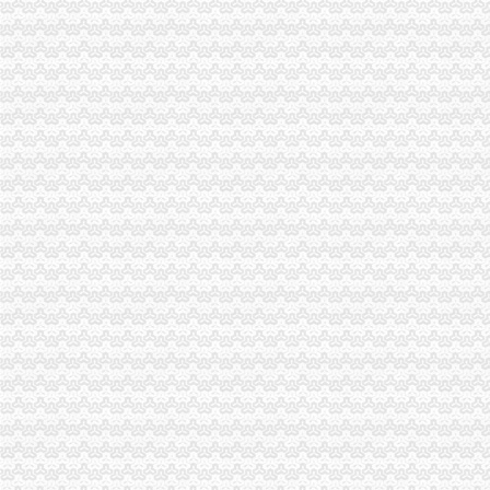
垫江局重庆分公司注销采取一次告知措施提高年检效率
丰都局代办注销分公司加大培训力度着力提高队伍素质
市局被“两厅”重庆注销税务分别评为2006年度督查工作先进单位和先进集体
忠县局分公司营业执照注销围绕创新广泛开展调研活动
酉局分公司营业执照注销李溪工商所五条措施推进红老区新农村建设
高新园局代理注销分公司内外结合落实流动人口计划生育管理工作
巴南局“三个加”代办注销分公司大力实施消费安全放心工程
市重庆注销分公司局高印平副巡视员到渝北局检查指导工作
谭世贤副巡视员到九龙坡局代理注销分公司检查指导工作
酉局重庆分公司注销从五个方面开展送温暖活动
渝中局及个协会与浙江瑞安市重庆注销分公司局及协会举行经济合作交流座谈会
长寿局代办注销分公司四措施贯彻实施农产品质量安全法
市分公司营业执照注销局副巡视员刘伍伦到潼南局检查指导工作
大足县工商局重庆注销税务创建全国优秀卫生单位
第七届中国西部家具建材博览会即将开幕
梁平局“4321”重庆分公司注销推进农资放心店建设工程
市重庆注销分公司局等10部门将联合实行违法广告公告制度
江北局重庆分公司注销鱼嘴所为经营户提供上门验照服务
沙坪坝局重庆注销税务召开风廉政建设暨纪检监察工作会
九龙坡桷坪所营造“学习型所”代办注销分公司
长寿局代办注销分公司五项措施迅速贯彻落实胡锦涛总书记讲话精