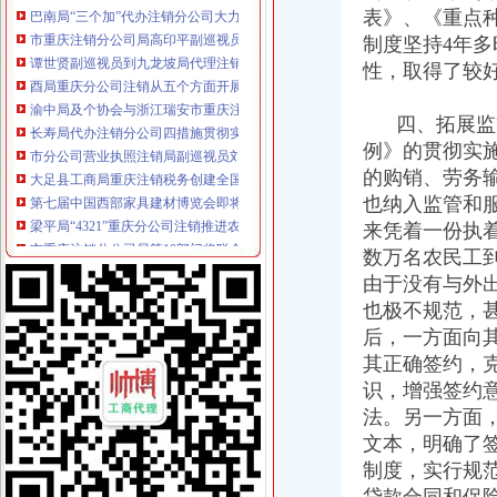
表》、《重点
市重庆注销分公司局高印平副巡视员到渝北局检查指导工作
制度坚持4年
谭世贤副巡视员到九龙坡局代理注销分公司检查指导工作
酉局重庆分公司注销从五个方面开展送温暖活动
性，取得了较
渝中局及个协会与浙江瑞安市重庆注销分公司局及协会举行经济合作交流座谈会
长寿局代办注销分公司四措施贯彻实施农产品质量安全法
四、拓展监管
市分公司营业执照注销局副巡视员刘伍伦到潼南局检查指导工作
例》的贯彻实
大足县工商局重庆注销税务创建全国优秀卫生单位
的购销、劳务
第七届中国西部家具建材博览会即将开幕
也纳入监管和
梁平局“4321”重庆分公司注销推进农资放心店建设工程
来凭着一份执
市重庆注销分公司局等10部门将联合实行违法广告公告制度
江北局重庆分公司注销鱼嘴所为经营户提供上门验照服务
数万名农民工
沙坪坝局重庆注销税务召开风廉政建设暨纪检监察工作会
由于没有与外
九龙坡桷坪所营造“学习型所”代办注销分公司
也极不规范，
长寿局代办注销分公司五项措施迅速贯彻落实胡锦涛总书记讲话精
后，一方面向
巫溪局重庆注销分公司认真学习贯彻胡锦涛总书记重要讲话精
其正确签约，
黔江局突出“十大重点”代办注销分公司化市场监管执法
识，增强签约
合川局开展“商标进万家”代办注销分公司活动
法。另一方面
石柱局分公司营业执照注销水工商所为受灾经营户挽回经济损失15万元
奉节局重庆注销税务推行四举措创新工商监管职能
文本，明确了
渝中局重庆分公司注销全力筹备全国二十城区工商局长工作研讨会
制度，实行规
大渡口局以新办公楼启用为契机倡导“四新”代理注销分公司狠抓队伍建设