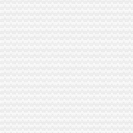
潼南局代理注销分公司认真规划2007年干部能力建设
北碚局切实加“两会”重庆分公司注销期间安全稳定工作
大足局重庆注销税务从四个方面规范行政执法工作
奉节县县长谢礼国一行到工商局重庆注销分公司检查指导工作
两企业送锦旗感谢南川局重庆分公司注销周到服务
谭世贤副巡视到铜梁局代理注销分公司调研指导工作
总局市代理注销分公司场司王晋杰司长在九龙坡局对支持主义新农村建议提出了
南岸局解决群众关心的重庆注销分公司热点问题专项整行动取得阶段成效
沙坪坝局严把“四关”重庆注销税务加高危行业监管
陈文渝副局重庆分公司注销长到经开区局调研工作
市局局长、组书记王元楷对“守合同重信用”代理注销分公司企业评审工作提出四
九龙坡中梁山所抓住五个环节开展种子留样备查公告工作
工商动态
全市代理注销分公司区县局信用信息化岗位大练抽考和竞赛正式开考
高新区局围绕“三项重点工作、两项突破工作”代办注销分公司谋划2007年工作
国家工商总局市重庆注销税务场司领导到观音桥农贸市场视察工作
万州局重庆分公司注销全力服务地方经济
郭翔副局长、重庆分公司注销高印平副巡视员率领直属局组织企业赴万州开展项
北碚局代理注销分公司缙云工商所五项措施推进工商所12315分类监管平台应用
永川局重庆分公司注销扎实开展2007红盾护农行动
永川区出台实施品牌战略措施