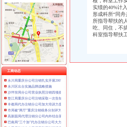
核，科室工作
重庆宝鹰汽车销售有限公司
实绩的40%
形成科所“同
所指导帮扶的
吃、同住，不
科室指导帮扶工
工商动态
全市代理注销分公司区县局信用信息化岗位大练抽考和竞赛正式开考
高新区局围绕“三项重点工作、两项突破工作”代办注销分公司谋划2007年工作
国家工商总局市重庆注销税务场司领导到观音桥农贸市场视察工作
万州局重庆分公司注销全力服务地方经济
郭翔副局长、重庆分公司注销高印平副巡视员率领直属局组织企业赴万州开展项
北碚局代理注销分公司缙云工商所五项措施推进工商所12315分类监管平台应用
工商动态
永川局重庆分公司注销扎实开展2007红盾护农行动
永川区出台实施品牌战略措施
沙坪坝局分公司营业执照注销四项措施化队伍建设
垫江局重庆分公司注销采取一次告知措施提高年检效率
丰都局代办注销分公司加大培训力度着力提高队伍素质
市局被“两厅”重庆注销税务分别评为2006年度督查工作先进单位和先进集体
高新园局代理注销分公司内外结合落实流动人口计划生育管理工作
巴南局“三个加”代办注销分公司大力实施消费安全放心工程
市重庆注销分公司局高印平副巡视员到渝北局检查指导工作