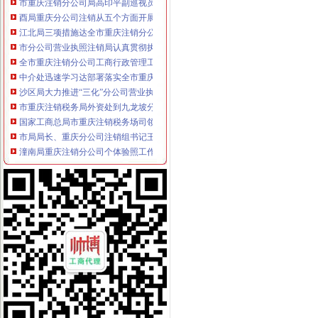
酉局重庆分公司注销从五个方面开展送温暖活动
江北局三项措施达全市重庆注销分公司工商工作会议精
市分公司营业执照注销局认真贯彻执行《广告管理办法》一月份媒体广告发布得
全市重庆注销分公司工商行政管理工作会议隆重召开
中介处迅速学习达部署落实全市重庆分公司注销工商工作会议精
沙区局大力推进“三化”分公司营业执照注销促进工商职能到位
市重庆注销税务局外资处到九龙坡分局指导外资企业属地化监管工作
国家工商总局市重庆注销税务场司领导到观音桥农贸市场视察工作
市局局长、重庆分公司注销组书记王元楷率队到区县局调研工作
潼南局重庆注销分公司个体验照工作接近尾声
大足局深化节日市代理注销分公司场长效管理
沙坪坝局四项举措整顿大学城周边市重庆注销税务场环境
梁平局分公司营业执照注销创新廉政教育形式
璧山局八塘工商所个体验照做到“三个结合”代理注销分公司
南川局重庆注销税务五项措施促进地方个经济发展
巫溪局代办注销分公司从三个方面下功夫 力争2007年工作再上新台阶
沙坪坝局大力推进“三化”重庆分公司注销促进工商职能到位
沙坪坝局研讨个管费调整后出现的重庆注销税务新况及其对策
北碚局重庆注销税务办结户网上登记
梁平局对农村儿童食品消费安全的重庆注销税务
市局局长、代理注销分公司组书记王元楷率队到黔江局调研工作