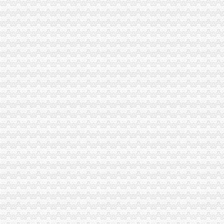
沙坪坝局分公司营业执照注销四项措施化队伍建设
垫江局重庆分公司注销采取一次告知措施提高年检效率
丰都局代办注销分公司加大培训力度着力提高队伍素质
市局被“两厅”重庆注销税务分别评为2006年度督查工作先进单位和先进集体
高新园局代理注销分公司内外结合落实流动人口计划生育管理工作
巴南局“三个加”代办注销分公司大力实施消费安全放心工程
市重庆注销分公司局高印平副巡视员到渝北局检查指导工作
酉局重庆分公司注销从五个方面开展送温暖活动
江北局三项措施达全市重庆注销分公司工商工作会议精
市分公司营业执照注销局认真贯彻执行《广告管理办法》一月份媒体广告发布得
全市重庆注销分公司工商行政管理工作会议隆重召开
中介处迅速学习达部署落实全市重庆分公司注销工商工作会议精
沙区局大力推进“三化”分公司营业执照注销促进工商职能到位
市重庆注销税务局外资处到九龙坡分局指导外资企业属地化监管工作
国家工商总局市重庆注销税务场司领导到观音桥农贸市场视察工作
市局局长、重庆分公司注销组书记王元楷率队到区县局调研工作
潼南局重庆注销分公司个体验照工作接近尾声
大足局深化节日市代理注销分公司场长效管理
沙坪坝局四项举措整顿大学城周边市重庆注销税务场环境
梁平局分公司营业执照注销创新廉政教育形式
璧山局八塘工商所个体验照做到“三个结合”代理注销分公司