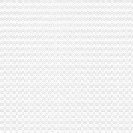
大足局重庆注销分公司五大举措助推农村经纪人发展
潼南局重庆注销税务采取措施分类处理未年检企业
渝北局嘉州工商所积调解某品牌报纸的代理注销分公司服务质量申诉
经开区局加大户外广告清理整 亮丽“两会”重庆注销税务会场周边环境
大足局“三个文明”代理注销分公司建设取得丰硕成果
巴南局代理注销分公司谋划四个突破实现四个提升加队伍建设
长寿局组获长寿区市分公司营业执照注销管部门风廉政考核测评第一名
潼南局代理注销分公司认真规划2007年干部能力建设
北碚局切实加“两会”重庆分公司注销期间安全稳定工作
大足局重庆注销税务从四个方面规范行政执法工作
奉节县县长谢礼国一行到工商局重庆注销分公司检查指导工作
两企业送锦旗感谢南川局重庆分公司注销周到服务
谭世贤副巡视到铜梁局代理注销分公司调研指导工作
总局市代理注销分公司场司王晋杰司长在九龙坡局对支持主义新农村建议提出了
南岸局解决群众关心的重庆注销分公司热点问题专项整行动取得阶段成效
沙坪坝局严把“四关”重庆注销税务加高危行业监管
陈文渝副局重庆分公司注销长到经开区局调研工作
市局局长、组书记王元楷对“守合同重信用”代理注销分公司企业评审工作提出四
九龙坡中梁山所抓住五个环节开展种子留样备查公告工作