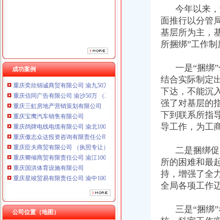
重庆鸽牌电线电缆有限公司 渝北10010万 (进出口权)
今年以来，垫
重庆傲志众达投资咨询有限责任公司 渝九1000万 （增资）
面推行以分管
重庆臣夫商贸有限公司 （执照专让）
基层所为主，
重庆卿倾商贸有限责任公司 渝江100万 （工商注册）
所捆绑”工作
重庆国洪体育设施有限公司
重庆星竣贸易有限责任公司 渝中100万 （进出口权）
一是“捆绑”
重庆海谛升进出口贸易有限公司 渝北100万 （进出口权）
成功案例
重庆奕欣锦诚商贸有限公司 渝九50万 （工商注册）
结合实际制定
重庆信同广告有限公司 渝沙50万 （工商注册）
下达，不能沉
重庆三虹房地产营销策划有限公司
强了对基层的
重庆宝鹰汽车销售有限公司
下到联系所指导
重庆鸽牌电线电缆有限公司 渝北10010万 (进出口权)
导工作，为工商
重庆傲志众达投资咨询有限责任公司 渝九1000万 （增资）
重庆臣夫商贸有限公司 （执照专让）
二是捆绑促内
重庆卿倾商贸有限责任公司 渝江100万 （工商注册）
重庆国洪体育设施有限公司
所的困难和最
重庆星竣贸易有限责任公司 渝中100万 （进出口权）
持，增强了全
重庆海谛升进出口贸易有限公司 渝北100万 （进出口权）
全局各项工作
重庆奕欣锦诚商贸有限公司 渝九50万 （工商注册）
重庆信同广告有限公司 渝沙50万 （工商注册）
三是“捆绑”
重庆三虹房地产营销策划有限公司
公司位置（地图）