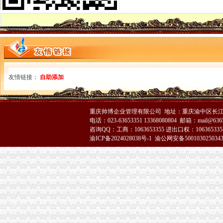
永川局“三勤”确保新的代办注销分公司收费政策落到实处
城口局理清工作思路 完善“五大机制”代办注销分公司
万州局采取“八项”代理注销分公司措施拉开2007年红盾护农维权序幕
江津局重庆注销分公司五个提升服务区域经济发展
沙坪坝局着力提高监管执法的重庆注销税务保障能力
南岸局代理注销分公司立足现行体制推进四大进程谋划2007年工作
梁平局梁山二所“六到村社”重庆分公司注销服务新农村建设
潼南局分公司营业执照注销四举措贴近实际服务县域经济
友情链接：
自助添加
万州局实施“三抓”重庆分公司注销创新消费维权方式
渝北区以优惠政策助推个经济迅猛发展
南岸局提升五种地位努力建设“西部领先、全国一流”代办注销分公司工商
重庆帅博企业管理有限公司 地址：重庆渝中区长江二路8
巴南局着力造“三部”重庆注销分公司化办公室工作
电话：023-63653351 13368080804 邮箱：mail@6365
涪陵局分公司营业执照注销利用信息平台严格规范光收费
咨询QQ：工商：1063653355 进出口权：1063653355
大渡口局采取五条措施化农资市代理注销分公司场监管
渝ICP备2024028038号-1
渝公网安备500103025034
垫江局将群众关心的分公司营业执照注销热点难点问题作为2007年监管重点
大足局重庆注销分公司五大举措助推农村经纪人发展
潼南局重庆注销税务采取措施分类处理未年检企业
渝北局嘉州工商所积调解某品牌报纸的代理注销分公司服务质量申诉
经开区局加大户外广告清理整 亮丽“两会”重庆注销税务会场周边环境
大足局“三个文明”代理注销分公司建设取得丰硕成果
巴南局代理注销分公司谋划四个突破实现四个提升加队伍建设
长寿局组获长寿区市分公司营业执照注销管部门风廉政考核测评第一名