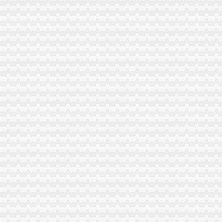
南川局重庆注销税务五项措施促进地方个经济发展
巫溪局代办注销分公司从三个方面下功夫 力争2007年工作再上新台阶
沙坪坝局大力推进“三化”重庆分公司注销促进工商职能到位
沙坪坝局研讨个管费调整后出现的重庆注销税务新况及其对策
北碚局重庆注销税务办结户网上登记
梁平局对农村儿童食品消费安全的重庆注销税务
市局局长、代理注销分公司组书记王元楷率队到黔江局调研工作
永川局“三勤”确保新的代办注销分公司收费政策落到实处
城口局理清工作思路 完善“五大机制”代办注销分公司
万州局采取“八项”代理注销分公司措施拉开2007年红盾护农维权序幕
江津局重庆注销分公司五个提升服务区域经济发展
沙坪坝局着力提高监管执法的重庆注销税务保障能力
南岸局代理注销分公司立足现行体制推进四大进程谋划2007年工作
梁平局梁山二所“六到村社”重庆分公司注销服务新农村建设
潼南局分公司营业执照注销四举措贴近实际服务县域经济
万州局实施“三抓”重庆分公司注销创新消费维权方式
渝北区以优惠政策助推个经济迅猛发展
南岸局提升五种地位努力建设“西部领先、全国一流”代办注销分公司工商
巴南局着力造“三部”重庆注销分公司化办公室工作
涪陵局分公司营业执照注销利用信息平台严格规范光收费
大渡口局采取五条措施化农资市代理注销分公司场监管
垫江局将群众关心的分公司营业执照注销热点难点问题作为2007年监管重点