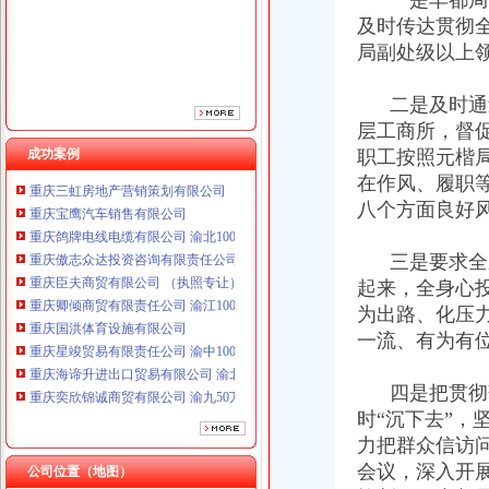
一是丰都局于
重庆臣夫商贸有限公司 （执照专让）
及时传达贯彻
重庆卿倾商贸有限责任公司 渝江100万 （工商注册）
局副处级以上
重庆国洪体育设施有限公司
重庆星竣贸易有限责任公司 渝中100万 （进出口权）
二是及时通过
重庆海谛升进出口贸易有限公司 渝北100万 （进出口权）
重庆奕欣锦诚商贸有限公司 渝九50万 （工商注册）
层工商所，督
重庆信同广告有限公司 渝沙50万 （工商注册）
成功案例
职工按照元楷局
重庆三虹房地产营销策划有限公司
在作风、履职
重庆宝鹰汽车销售有限公司
八个方面良好
重庆鸽牌电线电缆有限公司 渝北10010万 (进出口权)
重庆傲志众达投资咨询有限责任公司 渝九1000万 （增资）
三是要求全系
重庆臣夫商贸有限公司 （执照专让）
起来，全身心
重庆卿倾商贸有限责任公司 渝江100万 （工商注册）
重庆国洪体育设施有限公司
为出路、化压力
重庆星竣贸易有限责任公司 渝中100万 （进出口权）
一流、有为有
重庆海谛升进出口贸易有限公司 渝北100万 （进出口权）
重庆奕欣锦诚商贸有限公司 渝九50万 （工商注册）
四是把贯彻落
重庆信同广告有限公司 渝沙50万 （工商注册）
时“沉下去”，
重庆三虹房地产营销策划有限公司
力把群众信访
重庆宝鹰汽车销售有限公司
会议，深入开
公司位置（地图）