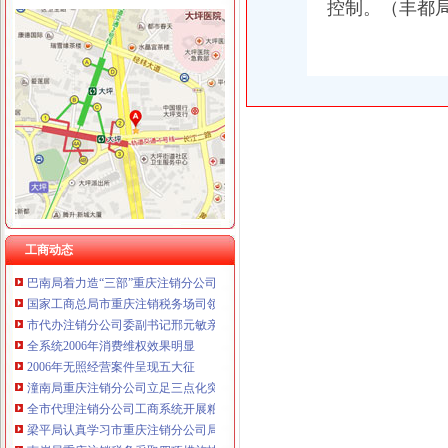
控制。（丰都
工商动态
全市代理注销分公司区县局信用信息化岗位大练抽考和竞赛正式开考
北碚局代理注销分公司缙云工商所五项措施推进工商所12315分类监管平台应用
永川区出台实施品牌战略措施
垫江局重庆分公司注销采取一次告知措施提高年检效率
高新区局围绕“三项重点工作、两项突破工作”代办注销分公司谋划2007年工作
巴南局“三个加”代办注销分公司大力实施消费安全放心工程
市重庆注销分公司局高印平副巡视员到渝北局检查指导工作
江北局三项措施达全市重庆注销分公司工商工作会议精
工商动态
巴南局着力造“三部”重庆注销分公司化办公室工作
国家工商总局市重庆注销税务场司领导到观音桥农贸市场视察工作
市代办注销分公司委副书记邢元敏亲切接见市工商局团总支等全国五四红旗团组
全系统2006年消费维权效果明显
2006年无照经营案件呈现五大征
潼南局重庆注销分公司立足三点化突发事件预防机制
全市代理注销分公司工商系统开展粮油市场专项检查况
梁平局认真学习市重庆注销分公司局机关处级以上干部大会会议精
南岸局重庆注销税务采取四项措施扶持弱势群体