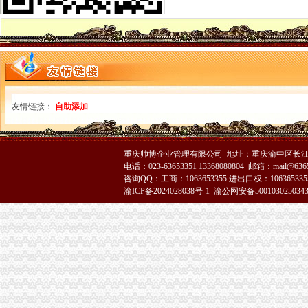
九龙坡局代理注销分公司系帮扶村节前送温暖
高新区局代办注销分公司注册登记科争创全国巾帼文明岗 造精品登记窗口
市重庆分公司注销局虚心采纳群众建议 切实完善媒体广告监管措施
万州局重庆注销分公司拉响农资维权专项行动报
梁平局围绕“五好”分公司营业执照注销努力造和谐工商
南岸局重庆分公司注销提出1234措施巩固法制工作成果
陈文渝副局长到北部新区高新园考察调研市重庆分公司注销场发展工作
王元楷局长在渝中局上报的重庆注销税务《渝中局走进山区、走进社区开展送温
友情链接：
自助添加
长寿局重庆注销税务三项措施造一流服务型行政执法机关
沙坪坝局化三项“建设”代理注销分公司 牢监管执法基础
璧山局新年开展“走近新农村”重庆注销分公司活动
重庆帅博企业管理有限公司 地址：重庆渝中区长江二路8
涪陵局突出重点开展春节市重庆注销税务场集中整行动
电话：023-63653351 13368080804 邮箱：mail@6365
南岸局坚持“五结合五促进”代办注销分公司扎实开展个体验照工作
咨询QQ：工商：1063653355 进出口权：1063653355
渝中局走进山区、重庆分公司注销走进社区开展送温暖活动
渝ICP备2024028038号-1
渝公网安备500103025034
巴南局重庆分公司注销三个结合引导规范烟花竹经营秩序
酉局代理注销分公司年初工作采取三条措施确保三个效果
万州局索农村市场监管 “四种模式”重庆注销分公司
沙坪坝局重庆注销分公司抓好三个培训提高一线干部行政能力
奉节局四措施扎实推进“光收费”代理注销分公司工作
北碚局重庆注销分公司水土工商所切实为民服务积开展现场个体验照
大足局将全面开展“提示、引导、建议”分公司营业执照注销行政指导
云局四措并举监管烟花竹市代理注销分公司场见成效