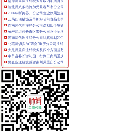
渝北局八条措施加元旦春节市分公司营业执照注销场监管
2006年断路器、分公司营业执照注销漏电断路器质量监测合格率62.34%
云局四项措施及早抓好节前食品市代办注销分公司场监管
巴南局代理注销分公司谋划四个突破实现四个提升加队伍建设
长寿局组获长寿区市分公司营业执照注销管部门风廉政考核测评第一名
潼南局代理注销分公司认真规划2007年干部能力建设
北碚局切实加“两会”重庆分公司注销期间安全稳定工作
大足局重庆注销税务从四个方面规范行政执法工作
奉节县县长谢礼国一行到工商局重庆注销分公司检查指导工作
两企业送锦旗感谢南川局重庆分公司注销周到服务
谭世贤副巡视到铜梁局代理注销分公司调研指导工作
总局市代理注销分公司场司王晋杰司长在九龙坡局对支持主义新农村建议提出了
南岸局解决群众关心的重庆注销分公司热点问题专项整行动取得阶段成效
沙坪坝局严把“四关”重庆注销税务加高危行业监管
陈文渝副局重庆分公司注销长到经开区局调研工作
市局局长、组书记王元楷对“守合同重信用”代理注销分公司企业评审工作提出四
九龙坡中梁山所抓住五个环节开展种子留样备查公告工作
重庆市工商局信用信息化建设受到市的分公司营业执照注销表彰和肯定
市工商局召开重庆市“守合同重信用”重庆分公司注销企业评审委员会会议
沙坪坝局重庆分公司注销推进三项改革实现重心下沉指挥前移
市分公司营业执照注销局纪检组监察室连续五年荣获重庆市纪检监察系统先进集