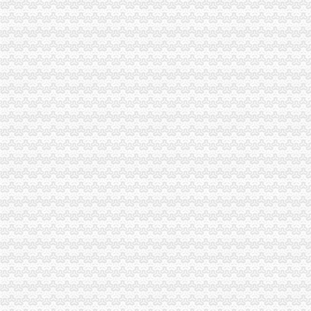
江津局认真贯彻全市重庆注销税务工商工作会议精
经开园局认真达全市重庆分公司注销工商工作会议精
大足局“五个到位”分公司营业执照注销认真达落实全市工商工作会议精
王元楷局重庆注销税务长对政务信息工作作出重要批示
南岸局采取四项措施迅速贯彻全市代办注销分公司工商工作会议精
渝北局认真贯彻全市重庆注销分公司工商行政管理工作会精
监察室贯彻全市工作会议精提出“四个到位”重庆注销税务
高新园局出台重庆北火车站市代办注销分公司场监管应急预案
中介处迅速学习达部署落实全市重庆分公司注销工商工作会议精
全市重庆注销税务工商行政管理工作会议隆重召开
工商动态
全市代理注销分公司区县局信用信息化岗位大练抽考和竞赛正式开考
北碚局代理注销分公司缙云工商所五项措施推进工商所12315分类监管平台应用
永川区出台实施品牌战略措施
垫江局重庆分公司注销采取一次告知措施提高年检效率
高新区局围绕“三项重点工作、两项突破工作”代办注销分公司谋划2007年工作
巴南局“三个加”代办注销分公司大力实施消费安全放心工程
市重庆注销分公司局高印平副巡视员到渝北局检查指导工作
江北局三项措施达全市重庆注销分公司工商工作会议精
巴南局着力造“三部”重庆注销分公司化办公室工作
国家工商总局市重庆注销税务场司领导到观音桥农贸市场视察工作