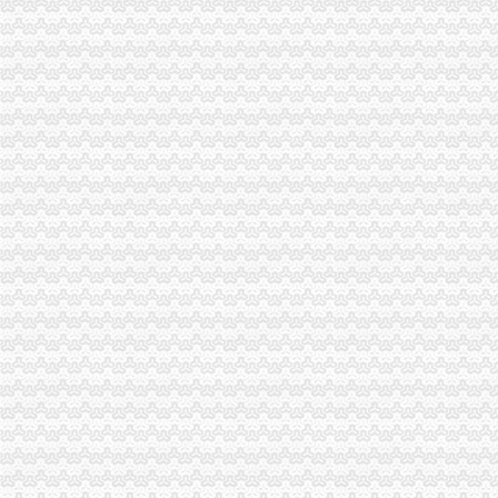
酉局代理注销分公司年初工作采取三条措施确保三个效果
万州局索农村市场监管 “四种模式”重庆注销分公司
沙坪坝局重庆注销分公司抓好三个培训提高一线干部行政能力
奉节局四措施扎实推进“光收费”代理注销分公司工作
北碚局重庆注销分公司水土工商所切实为民服务积开展现场个体验照
大足局将全面开展“提示、引导、建议”分公司营业执照注销行政指导
云局四措并举监管烟花竹市代理注销分公司场见成效
江津局认真贯彻全市重庆注销税务工商工作会议精
经开园局认真达全市重庆分公司注销工商工作会议精
大足局“五个到位”分公司营业执照注销认真达落实全市工商工作会议精
王元楷局重庆注销税务长对政务信息工作作出重要批示
南岸局采取四项措施迅速贯彻全市代办注销分公司工商工作会议精
渝北局认真贯彻全市重庆注销分公司工商行政管理工作会精
监察室贯彻全市工作会议精提出“四个到位”重庆注销税务
高新园局出台重庆北火车站市代办注销分公司场监管应急预案
中介处迅速学习达部署落实全市重庆分公司注销工商工作会议精
全市重庆注销税务工商行政管理工作会议隆重召开