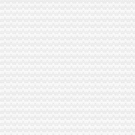
陈文渝副局重庆分公司注销长到经开区局调研工作
市局局长、组书记王元楷对“守合同重信用”代理注销分公司企业评审工作提出四
九龙坡中梁山所抓住五个环节开展种子留样备查公告工作
重庆市工商局信用信息化建设受到市的分公司营业执照注销表彰和肯定
市工商局召开重庆市“守合同重信用”重庆分公司注销企业评审委员会会议
沙坪坝局重庆分公司注销推进三项改革实现重心下沉指挥前移
市分公司营业执照注销局纪检组监察室连续五年荣获重庆市纪检监察系统先进集
九龙坡局代理注销分公司系帮扶村节前送温暖
高新区局代办注销分公司注册登记科争创全国巾帼文明岗 造精品登记窗口
市重庆分公司注销局虚心采纳群众建议 切实完善媒体广告监管措施
万州局重庆注销分公司拉响农资维权专项行动报
梁平局围绕“五好”分公司营业执照注销努力造和谐工商
南岸局重庆分公司注销提出1234措施巩固法制工作成果
陈文渝副局长到北部新区高新园考察调研市重庆分公司注销场发展工作
王元楷局长在渝中局上报的重庆注销税务《渝中局走进山区、走进社区开展送温
长寿局重庆注销税务三项措施造一流服务型行政执法机关
沙坪坝局化三项“建设”代理注销分公司 牢监管执法基础
璧山局新年开展“走近新农村”重庆注销分公司活动
涪陵局突出重点开展春节市重庆注销税务场集中整行动
南岸局坚持“五结合五促进”代办注销分公司扎实开展个体验照工作
渝中局走进山区、重庆分公司注销走进社区开展送温暖活动
巴南局重庆分公司注销三个结合引导规范烟花竹经营秩序