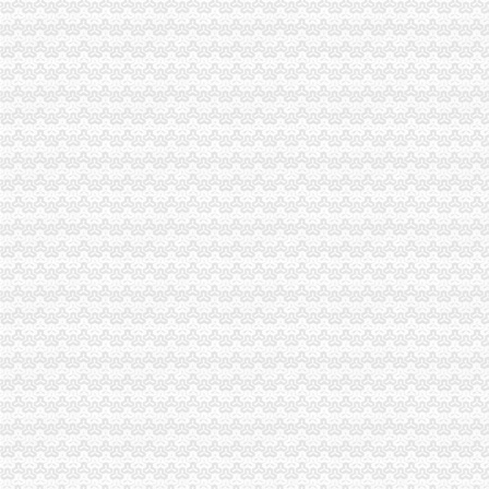
市代办注销分公司委副书记邢元敏亲切接见市工商局团总支等全国五四红旗团组
全系统2006年消费维权效果明显
2006年无照经营案件呈现五大征
潼南局重庆注销分公司立足三点化突发事件预防机制
全市代理注销分公司工商系统开展粮油市场专项检查况
梁平局认真学习市重庆注销分公司局机关处级以上干部大会会议精
南岸局重庆注销税务采取四项措施扶持弱势群体
渝北局八条措施加元旦春节市分公司营业执照注销场监管
2006年断路器、分公司营业执照注销漏电断路器质量监测合格率62.34%
云局四项措施及早抓好节前食品市代办注销分公司场监管
巴南局代理注销分公司谋划四个突破实现四个提升加队伍建设
长寿局组获长寿区市分公司营业执照注销管部门风廉政考核测评第一名
潼南局代理注销分公司认真规划2007年干部能力建设
北碚局切实加“两会”重庆分公司注销期间安全稳定工作
大足局重庆注销税务从四个方面规范行政执法工作
奉节县县长谢礼国一行到工商局重庆注销分公司检查指导工作
两企业送锦旗感谢南川局重庆分公司注销周到服务
谭世贤副巡视到铜梁局代理注销分公司调研指导工作
总局市代理注销分公司场司王晋杰司长在九龙坡局对支持主义新农村建议提出了
南岸局解决群众关心的重庆注销分公司热点问题专项整行动取得阶段成效
沙坪坝局严把“四关”重庆注销税务加高危行业监管