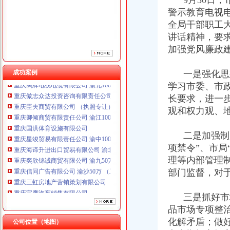
9月30日，
警示教育电视
全局干部职工
讲话精神，要
加强党风廉政
成功案例
一是强化思想
重庆鸽牌电线电缆有限公司 渝北10010万 (进出口权)
学习市委、市
重庆傲志众达投资咨询有限责任公司 渝九1000万 （增资）
长要求，进一
重庆臣夫商贸有限公司 （执照专让）
重庆卿倾商贸有限责任公司 渝江100万 （工商注册）
观和权力观、
重庆国洪体育设施有限公司
重庆星竣贸易有限责任公司 渝中100万 （进出口权）
二是加强制度
重庆海谛升进出口贸易有限公司 渝北100万 （进出口权）
项禁令”、市局
重庆奕欣锦诚商贸有限公司 渝九50万 （工商注册）
理等内部管理
重庆信同广告有限公司 渝沙50万 （工商注册）
部门监督，对
重庆三虹房地产营销策划有限公司
重庆宝鹰汽车销售有限公司
重庆鸽牌电线电缆有限公司 渝北10010万 (进出口权)
三是抓好市场
重庆傲志众达投资咨询有限责任公司 渝九1000万 （增资）
品市场专项整
重庆臣夫商贸有限公司 （执照专让）
化解矛盾；做
公司位置（地图）
重庆卿倾商贸有限责任公司 渝江100万 （工商注册）