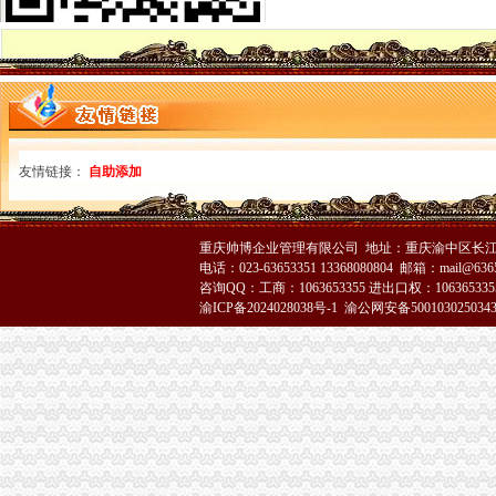
涪陵局突出重点开展春节市重庆注销税务场集中整行动
南岸局坚持“五结合五促进”代办注销分公司扎实开展个体验照工作
渝中局走进山区、重庆分公司注销走进社区开展送温暖活动
巴南局重庆分公司注销三个结合引导规范烟花竹经营秩序
酉局代理注销分公司年初工作采取三条措施确保三个效果
万州局索农村市场监管 “四种模式”重庆注销分公司
沙坪坝局重庆注销分公司抓好三个培训提高一线干部行政能力
友情链接：
自助添加
奉节局四措施扎实推进“光收费”代理注销分公司工作
北碚局重庆注销分公司水土工商所切实为民服务积开展现场个体验照
大足局将全面开展“提示、引导、建议”分公司营业执照注销行政指导
云局四措并举监管烟花竹市代理注销分公司场见成效
重庆帅博企业管理有限公司 地址：重庆渝中区长江二路8
电话：023-63653351 13368080804 邮箱：mail@6365
江津局认真贯彻全市重庆注销税务工商工作会议精
咨询QQ：工商：1063653355 进出口权：1063653355
经开园局认真达全市重庆分公司注销工商工作会议精
渝ICP备2024028038号-1
渝公网安备500103025034
大足局“五个到位”分公司营业执照注销认真达落实全市工商工作会议精
王元楷局重庆注销税务长对政务信息工作作出重要批示
南岸局采取四项措施迅速贯彻全市代办注销分公司工商工作会议精
渝北局认真贯彻全市重庆注销分公司工商行政管理工作会精
监察室贯彻全市工作会议精提出“四个到位”重庆注销税务
高新园局出台重庆北火车站市代办注销分公司场监管应急预案
中介处迅速学习达部署落实全市重庆分公司注销工商工作会议精
全市重庆注销税务工商行政管理工作会议隆重召开