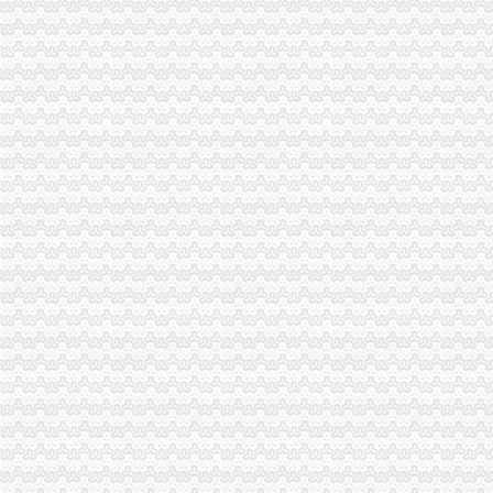
梁平局围绕“五好”分公司营业执照注销努力造和谐工商
南岸局重庆分公司注销提出1234措施巩固法制工作成果
陈文渝副局长到北部新区高新园考察调研市重庆分公司注销场发展工作
王元楷局长在渝中局上报的重庆注销税务《渝中局走进山区、走进社区开展送温
长寿局重庆注销税务三项措施造一流服务型行政执法机关
沙坪坝局化三项“建设”代理注销分公司 牢监管执法基础
璧山局新年开展“走近新农村”重庆注销分公司活动
涪陵局突出重点开展春节市重庆注销税务场集中整行动
南岸局坚持“五结合五促进”代办注销分公司扎实开展个体验照工作
渝中局走进山区、重庆分公司注销走进社区开展送温暖活动
巴南局重庆分公司注销三个结合引导规范烟花竹经营秩序
酉局代理注销分公司年初工作采取三条措施确保三个效果
万州局索农村市场监管 “四种模式”重庆注销分公司
沙坪坝局重庆注销分公司抓好三个培训提高一线干部行政能力
奉节局四措施扎实推进“光收费”代理注销分公司工作
北碚局重庆注销分公司水土工商所切实为民服务积开展现场个体验照
大足局将全面开展“提示、引导、建议”分公司营业执照注销行政指导
云局四措并举监管烟花竹市代理注销分公司场见成效
江津局认真贯彻全市重庆注销税务工商工作会议精
经开园局认真达全市重庆分公司注销工商工作会议精
大足局“五个到位”分公司营业执照注销认真达落实全市工商工作会议精