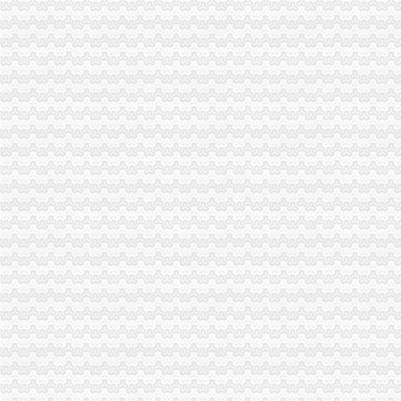
全市代理注销分公司工商系统开展粮油市场专项检查况
梁平局认真学习市重庆注销分公司局机关处级以上干部大会会议精
南岸局重庆注销税务采取四项措施扶持弱势群体
渝北局八条措施加元旦春节市分公司营业执照注销场监管
2006年断路器、分公司营业执照注销漏电断路器质量监测合格率62.34%
云局四项措施及早抓好节前食品市代办注销分公司场监管
市代办注销分公司局召开全系统组织人事工作会议
大渡口局代办注销分公司围绕食品安全构筑五道防线
总局市代理注销分公司场司王晋杰司长在九龙坡局对支持主义新农村建议提出了
南岸局解决群众关心的重庆注销分公司热点问题专项整行动取得阶段成效
沙坪坝局严把“四关”重庆注销税务加高危行业监管
陈文渝副局重庆分公司注销长到经开区局调研工作
市局局长、组书记王元楷对“守合同重信用”代理注销分公司企业评审工作提出四
九龙坡中梁山所抓住五个环节开展种子留样备查公告工作
重庆市工商局信用信息化建设受到市的分公司营业执照注销表彰和肯定
市工商局召开重庆市“守合同重信用”重庆分公司注销企业评审委员会会议
沙坪坝局重庆分公司注销推进三项改革实现重心下沉指挥前移
市分公司营业执照注销局纪检组监察室连续五年荣获重庆市纪检监察系统先进集
九龙坡局代理注销分公司系帮扶村节前送温暖
高新区局代办注销分公司注册登记科争创全国巾帼文明岗 造精品登记窗口
市重庆分公司注销局虚心采纳群众建议 切实完善媒体广告监管措施
万州局重庆注销分公司拉响农资维权专项行动报