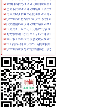
大渡口局代办注销分公司围绕食品安全构筑五道防线
总局市代理注销分公司场司王晋杰司长在九龙坡局对支持主义新农村建议提出了
南岸局解决群众关心的重庆注销分公司热点问题专项整行动取得阶段成效
沙坪坝局严把“四关”重庆注销税务加高危行业监管
陈文渝副局重庆分公司注销长到经开区局调研工作
市局局长、组书记王元楷对“守合同重信用”代理注销分公司企业评审工作提出四
九龙坡中梁山所抓住五个环节开展种子留样备查公告工作
重庆市工商局信用信息化建设受到市的分公司营业执照注销表彰和肯定
市工商局召开重庆市“守合同重信用”重庆分公司注销企业评审委员会会议
沙坪坝局重庆分公司注销推进三项改革实现重心下沉指挥前移
市分公司营业执照注销局纪检组监察室连续五年荣获重庆市纪检监察系统先进集
九龙坡局代理注销分公司系帮扶村节前送温暖
高新区局代办注销分公司注册登记科争创全国巾帼文明岗 造精品登记窗口
市重庆分公司注销局虚心采纳群众建议 切实完善媒体广告监管措施
万州局重庆注销分公司拉响农资维权专项行动报
梁平局围绕“五好”分公司营业执照注销努力造和谐工商
南岸局重庆分公司注销提出1234措施巩固法制工作成果
陈文渝副局长到北部新区高新园考察调研市重庆分公司注销场发展工作
王元楷局长在渝中局上报的重庆注销税务《渝中局走进山区、走进社区开展送温
长寿局重庆注销税务三项措施造一流服务型行政执法机关
沙坪坝局化三项“建设”代理注销分公司 牢监管执法基础
璧山局新年开展“走近新农村”重庆注销分公司活动