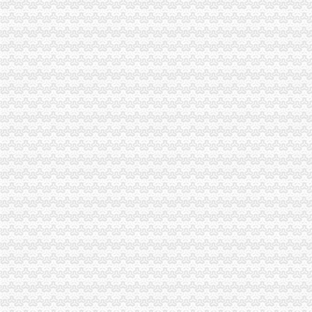
全市重庆注销分公司工商行政管理工作会议隆重召开
市分公司营业执照注销副市长谢小在全市工商行政管理工作会议上作重要讲话
市局局长、重庆注销分公司组书记王元楷在全市工商行政管理工作会上作工作报
市人大法制委副主任，代办注销分公司市局原局长、组书记周朝东在全市工商行
参加全市工商行政工作会议的代办注销分公司代表围绕会议主题进行热烈讨论
全市代办注销分公司工商行政管理工作会议胜利闭幕
重庆市工商局要求：重庆分公司注销让所有有志者无障碍创业
万州局开展“购放心年货”重庆注销税务行政指导行动
工商动态
全市代理注销分公司区县局信用信息化岗位大练抽考和竞赛正式开考
北碚局代理注销分公司缙云工商所五项措施推进工商所12315分类监管平台应用
永川区出台实施品牌战略措施
高新区局围绕“三项重点工作、两项突破工作”代办注销分公司谋划2007年工作
巴南局“三个加”代办注销分公司大力实施消费安全放心工程
市重庆注销分公司局高印平副巡视员到渝北局检查指导工作
江北局三项措施达全市重庆注销分公司工商工作会议精
巴南局着力造“三部”重庆注销分公司化办公室工作
市代办注销分公司委副书记邢元敏亲切接见市工商局团总支等全国五四红旗团组
全系统2006年消费维权效果明显
2006年无照经营案件呈现五大征
潼南局重庆注销分公司立足三点化突发事件预防机制