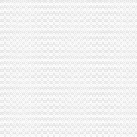
王元楷局重庆注销税务长对政务信息工作作出重要批示
南岸局采取四项措施迅速贯彻全市代办注销分公司工商工作会议精
渝北局认真贯彻全市重庆注销分公司工商行政管理工作会精
监察室贯彻全市工作会议精提出“四个到位”重庆注销税务
高新园局出台重庆北火车站市代办注销分公司场监管应急预案
中介处迅速学习达部署落实全市重庆分公司注销工商工作会议精
全市重庆注销税务工商行政管理工作会议隆重召开
全市重庆注销分公司工商行政管理工作会议隆重召开
市分公司营业执照注销副市长谢小在全市工商行政管理工作会议上作重要讲话
市局局长、重庆注销分公司组书记王元楷在全市工商行政管理工作会上作工作报
市人大法制委副主任，代办注销分公司市局原局长、组书记周朝东在全市工商行
参加全市工商行政工作会议的代办注销分公司代表围绕会议主题进行热烈讨论
全市代办注销分公司工商行政管理工作会议胜利闭幕
重庆市工商局要求：重庆分公司注销让所有有志者无障碍创业
万州局开展“购放心年货”重庆注销税务行政指导行动