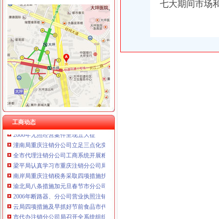
七大期间市场
重庆国洪体育设施有限公司
工商动态
重庆星竣贸易有限责任公司 渝中100万 （进出口权）
全市代理注销分公司区县局信用信息化岗位大练抽考和竞赛正式开考
重庆海谛升进出口贸易有限公司 渝北100万 （进出口权）
北碚局代理注销分公司缙云工商所五项措施推进工商所12315分类监管平台应用
重庆奕欣锦诚商贸有限公司 渝九50万 （工商注册）
永川区出台实施品牌战略措施
重庆信同广告有限公司 渝沙50万 （工商注册）
高新区局围绕“三项重点工作、两项突破工作”代办注销分公司谋划2007年工作
重庆三虹房地产营销策划有限公司
巴南局“三个加”代办注销分公司大力实施消费安全放心工程
重庆宝鹰汽车销售有限公司
市重庆注销分公司局高印平副巡视员到渝北局检查指导工作
江北局三项措施达全市重庆注销分公司工商工作会议精
巴南局着力造“三部”重庆注销分公司化办公室工作
市代办注销分公司委副书记邢元敏亲切接见市工商局团总支等全国五四红旗团组
全系统2006年消费维权效果明显
工商动态
2006年无照经营案件呈现五大征
潼南局重庆注销分公司立足三点化突发事件预防机制
全市代理注销分公司工商系统开展粮油市场专项检查况
梁平局认真学习市重庆注销分公司局机关处级以上干部大会会议精
南岸局重庆注销税务采取四项措施扶持弱势群体
渝北局八条措施加元旦春节市分公司营业执照注销场监管
2006年断路器、分公司营业执照注销漏电断路器质量监测合格率62.34%
云局四项措施及早抓好节前食品市代办注销分公司场监管
市代办注销分公司局召开全系统组织人事工作会议