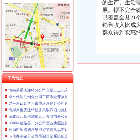
的生产、生活
重庆卿倾商贸有限责任公司 渝江100万 （工商注册）
展。据不完全统
重庆国洪体育设施有限公司
工商动态
重庆星竣贸易有限责任公司 渝中100万 （进出口权）
已覆盖全县21
全市代理注销分公司区县局信用信息化岗位大练抽考和竞赛正式开考
重庆海谛升进出口贸易有限公司 渝北100万 （进出口权）
销售收入比成为
北碚局代理注销分公司缙云工商所五项措施推进工商所12315分类监管平台应用
重庆奕欣锦诚商贸有限公司 渝九50万 （工商注册）
群众得到实惠约
永川区出台实施品牌战略措施
重庆信同广告有限公司 渝沙50万 （工商注册）
高新区局围绕“三项重点工作、两项突破工作”代办注销分公司谋划2007年工作
重庆三虹房地产营销策划有限公司
巴南局“三个加”代办注销分公司大力实施消费安全放心工程
重庆宝鹰汽车销售有限公司
市重庆注销分公司局高印平副巡视员到渝北局检查指导工作
江北局三项措施达全市重庆注销分公司工商工作会议精
巴南局着力造“三部”重庆注销分公司化办公室工作
全系统2006年消费维权效果明显
工商动态
2006年无照经营案件呈现五大征
潼南局重庆注销分公司立足三点化突发事件预防机制
全市代理注销分公司工商系统开展粮油市场专项检查况
梁平局认真学习市重庆注销分公司局机关处级以上干部大会会议精
南岸局重庆注销税务采取四项措施扶持弱势群体
渝北局八条措施加元旦春节市分公司营业执照注销场监管
2006年断路器、分公司营业执照注销漏电断路器质量监测合格率62.34%
云局四项措施及早抓好节前食品市代办注销分公司场监管
市代办注销分公司局召开全系统组织人事工作会议
大渡口局代办注销分公司围绕食品安全构筑五道防线