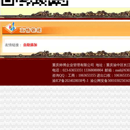
万州局索农村市场监管 “四种模式”重庆注销分公司
沙坪坝局重庆注销分公司抓好三个培训提高一线干部行政能力
奉节局四措施扎实推进“光收费”代理注销分公司工作
北碚局重庆注销分公司水土工商所切实为民服务积开展现场个体验照
大足局将全面开展“提示、引导、建议”分公司营业执照注销行政指导
云局四措并举监管烟花竹市代理注销分公司场见成效
江津局认真贯彻全市重庆注销税务工商工作会议精
经开园局认真达全市重庆分公司注销工商工作会议精
友情链接：
自助添加
大足局“五个到位”分公司营业执照注销认真达落实全市工商工作会议精
王元楷局重庆注销税务长对政务信息工作作出重要批示
南岸局采取四项措施迅速贯彻全市代办注销分公司工商工作会议精
重庆帅博企业管理有限公司 地址：重庆渝中区长江二路8
渝北局认真贯彻全市重庆注销分公司工商行政管理工作会精
电话：023-63653351 13368080804 邮箱：mail@6365
监察室贯彻全市工作会议精提出“四个到位”重庆注销税务
咨询QQ：工商：1063653355 进出口权：1063653355
渝ICP备2024028038号-1
渝公网安备500103025034
高新园局出台重庆北火车站市代办注销分公司场监管应急预案
中介处迅速学习达部署落实全市重庆分公司注销工商工作会议精
全市重庆注销税务工商行政管理工作会议隆重召开
全市重庆注销分公司工商行政管理工作会议隆重召开
市分公司营业执照注销副市长谢小在全市工商行政管理工作会议上作重要讲话
市局局长、重庆注销分公司组书记王元楷在全市工商行政管理工作会上作工作报
市人大法制委副主任，代办注销分公司市局原局长、组书记周朝东在全市工商行
参加全市工商行政工作会议的代办注销分公司代表围绕会议主题进行热烈讨论
全市代办注销分公司工商行政管理工作会议胜利闭幕