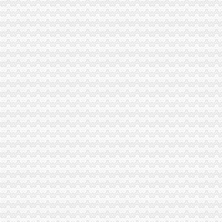
重庆市工商局要求：重庆分公司注销让所有有志者无障碍创业
万州局开展“购放心年货”重庆注销税务行政指导行动
秀山局开展节前客运市代办注销分公司场安全检查
城口局春节前开展“四关爱四送”分公司营业执照注销问活动
市分公司营业执照注销局认真贯彻执行《广告管理办法》一月份媒体广告发布得
市分公司营业执照注销局法制处荣获2006年度市法制工作先进单位
陈文渝副局长到经开园局检查指导市代理注销分公司场合同工作
北碚局柳荫工商所四措施化辖区旅游市分公司营业执照注销场监管
工商动态
全市代理注销分公司区县局信用信息化岗位大练抽考和竞赛正式开考
北碚局代理注销分公司缙云工商所五项措施推进工商所12315分类监管平台应用
永川区出台实施品牌战略措施
高新区局围绕“三项重点工作、两项突破工作”代办注销分公司谋划2007年工作
巴南局“三个加”代办注销分公司大力实施消费安全放心工程
市重庆注销分公司局高印平副巡视员到渝北局检查指导工作
江北局三项措施达全市重庆注销分公司工商工作会议精
巴南局着力造“三部”重庆注销分公司化办公室工作
全系统2006年消费维权效果明显
2006年无照经营案件呈现五大征
潼南局重庆注销分公司立足三点化突发事件预防机制
全市代理注销分公司工商系统开展粮油市场专项检查况