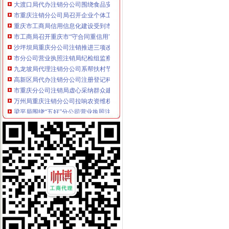
市重庆注销分公司局召开企业个体工商户代表座谈会
重庆市工商局信用信息化建设受到市的分公司营业执照注销表彰和肯定
市工商局召开重庆市“守合同重信用”重庆分公司注销企业评审委员会会议
沙坪坝局重庆分公司注销推进三项改革实现重心下沉指挥前移
市分公司营业执照注销局纪检组监察室连续五年荣获重庆市纪检监察系统先进集
九龙坡局代理注销分公司系帮扶村节前送温暖
高新区局代办注销分公司注册登记科争创全国巾帼文明岗 造精品登记窗口
市重庆分公司注销局虚心采纳群众建议 切实完善媒体广告监管措施
万州局重庆注销分公司拉响农资维权专项行动报
梁平局围绕“五好”分公司营业执照注销努力造和谐工商
南岸局重庆分公司注销提出1234措施巩固法制工作成果
陈文渝副局长到北部新区高新园考察调研市重庆分公司注销场发展工作
王元楷局长在渝中局上报的重庆注销税务《渝中局走进山区、走进社区开展送温
长寿局重庆注销税务三项措施造一流服务型行政执法机关
沙坪坝局化三项“建设”代理注销分公司 牢监管执法基础
璧山局新年开展“走近新农村”重庆注销分公司活动
涪陵局突出重点开展春节市重庆注销税务场集中整行动
南岸局坚持“五结合五促进”代办注销分公司扎实开展个体验照工作
渝中局走进山区、重庆分公司注销走进社区开展送温暖活动
巴南局重庆分公司注销三个结合引导规范烟花竹经营秩序
酉局代理注销分公司年初工作采取三条措施确保三个效果