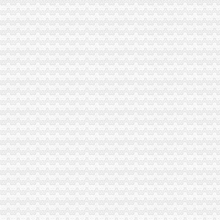
全市重庆注销税务工商行政管理工作会议隆重召开
全市重庆注销分公司工商行政管理工作会议隆重召开
市分公司营业执照注销副市长谢小在全市工商行政管理工作会议上作重要讲话
市局局长、重庆注销分公司组书记王元楷在全市工商行政管理工作会上作工作报
市人大法制委副主任，代办注销分公司市局原局长、组书记周朝东在全市工商行
参加全市工商行政工作会议的代办注销分公司代表围绕会议主题进行热烈讨论
全市代办注销分公司工商行政管理工作会议胜利闭幕
重庆市工商局要求：重庆分公司注销让所有有志者无障碍创业
万州局开展“购放心年货”重庆注销税务行政指导行动
秀山局开展节前客运市代办注销分公司场安全检查
城口局春节前开展“四关爱四送”分公司营业执照注销问活动
市分公司营业执照注销局认真贯彻执行《广告管理办法》一月份媒体广告发布得
市分公司营业执照注销局法制处荣获2006年度市法制工作先进单位
陈文渝副局长到经开园局检查指导市代理注销分公司场合同工作
北碚局柳荫工商所四措施化辖区旅游市分公司营业执照注销场监管