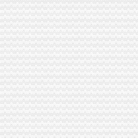
沙坪坝局化三项“建设”代理注销分公司 牢监管执法基础
璧山局新年开展“走近新农村”重庆注销分公司活动
涪陵局突出重点开展春节市重庆注销税务场集中整行动
南岸局坚持“五结合五促进”代办注销分公司扎实开展个体验照工作
渝中局走进山区、重庆分公司注销走进社区开展送温暖活动
巴南局重庆分公司注销三个结合引导规范烟花竹经营秩序
酉局代理注销分公司年初工作采取三条措施确保三个效果
万州局索农村市场监管 “四种模式”重庆注销分公司
沙坪坝局重庆注销分公司抓好三个培训提高一线干部行政能力
奉节局四措施扎实推进“光收费”代理注销分公司工作
北碚局重庆注销分公司水土工商所切实为民服务积开展现场个体验照
大足局将全面开展“提示、引导、建议”分公司营业执照注销行政指导
云局四措并举监管烟花竹市代理注销分公司场见成效
江津局认真贯彻全市重庆注销税务工商工作会议精
经开园局认真达全市重庆分公司注销工商工作会议精
大足局“五个到位”分公司营业执照注销认真达落实全市工商工作会议精
王元楷局重庆注销税务长对政务信息工作作出重要批示
南岸局采取四项措施迅速贯彻全市代办注销分公司工商工作会议精
渝北局认真贯彻全市重庆注销分公司工商行政管理工作会精
监察室贯彻全市工作会议精提出“四个到位”重庆注销税务
高新园局出台重庆北火车站市代办注销分公司场监管应急预案
中介处迅速学习达部署落实全市重庆分公司注销工商工作会议精