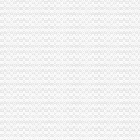
梁平局认真学习市重庆注销分公司局机关处级以上干部大会会议精
南岸局重庆注销税务采取四项措施扶持弱势群体
渝北局八条措施加元旦春节市分公司营业执照注销场监管
2006年断路器、分公司营业执照注销漏电断路器质量监测合格率62.34%
云局四项措施及早抓好节前食品市代办注销分公司场监管
市代办注销分公司局召开全系统组织人事工作会议
大渡口局代办注销分公司围绕食品安全构筑五道防线
市重庆注销分公司局召开企业个体工商户代表座谈会
重庆市工商局信用信息化建设受到市的分公司营业执照注销表彰和肯定
市工商局召开重庆市“守合同重信用”重庆分公司注销企业评审委员会会议
沙坪坝局重庆分公司注销推进三项改革实现重心下沉指挥前移
市分公司营业执照注销局纪检组监察室连续五年荣获重庆市纪检监察系统先进集
九龙坡局代理注销分公司系帮扶村节前送温暖
高新区局代办注销分公司注册登记科争创全国巾帼文明岗 造精品登记窗口
市重庆分公司注销局虚心采纳群众建议 切实完善媒体广告监管措施
万州局重庆注销分公司拉响农资维权专项行动报
梁平局围绕“五好”分公司营业执照注销努力造和谐工商
南岸局重庆分公司注销提出1234措施巩固法制工作成果
陈文渝副局长到北部新区高新园考察调研市重庆分公司注销场发展工作
王元楷局长在渝中局上报的重庆注销税务《渝中局走进山区、走进社区开展送温
长寿局重庆注销税务三项措施造一流服务型行政执法机关