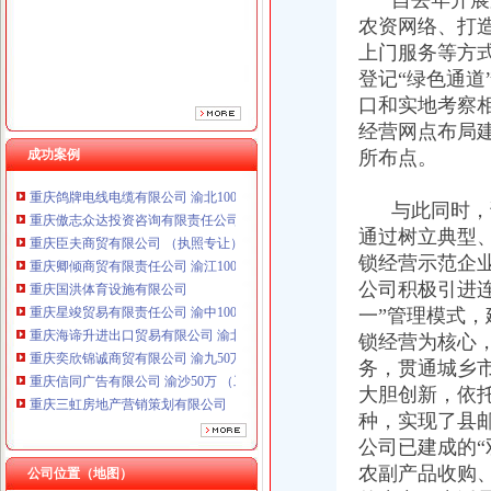
自去年开展支
农资网络、打
上门服务等方
登记“绿色通
口和实地考察
经营网点布局
成功案例
所布点。
重庆鸽牌电线电缆有限公司 渝北10010万 (进出口权)
重庆傲志众达投资咨询有限责任公司 渝九1000万 （增资）
与此同时，该
重庆臣夫商贸有限公司 （执照专让）
通过树立典型
重庆卿倾商贸有限责任公司 渝江100万 （工商注册）
锁经营示范企
重庆国洪体育设施有限公司
公司积极引进
重庆星竣贸易有限责任公司 渝中100万 （进出口权）
一”管理模式
重庆海谛升进出口贸易有限公司 渝北100万 （进出口权）
锁经营为核心
重庆奕欣锦诚商贸有限公司 渝九50万 （工商注册）
重庆信同广告有限公司 渝沙50万 （工商注册）
务，贯通城乡
重庆三虹房地产营销策划有限公司
大胆创新，依
重庆宝鹰汽车销售有限公司
种，实现了县
重庆鸽牌电线电缆有限公司 渝北10010万 (进出口权)
公司已建成的“
重庆傲志众达投资咨询有限责任公司 渝九1000万 （增资）
农副产品收购、
公司位置（地图）
重庆臣夫商贸有限公司 （执照专让）