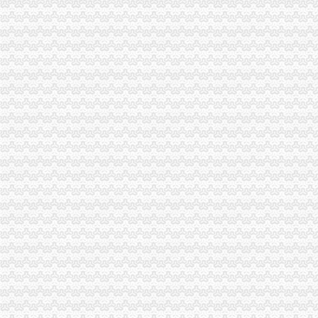
南岸局分公司营业执照注销2006年食品检测工作呈现五大亮点
垫江局代理注销分公司取得2006年全县自主行评第一名
綦江局认真贯彻全市重庆注销税务组织人事工作会议精
万州局实行“四严格”组织机构落实新的代办注销分公司《广告管理办法》
永川局认真贯彻执行市代理注销分公司局人事工作会议精
秀山局重庆注销分公司发布吊销个体工商户营业执照听证公告
市分公司营业执照注销召开驰名商标表彰授牌大会
刘伍伦副巡视员带领机关20名团员和青年志愿者参加义务植树
全市代办注销分公司工商系统编制管理工作取得重大突破
市重庆注销分公司工商局连续四期在《重庆晚报》上点评家装合同条款
双桥局立足职能服务“三区”代理注销分公司建设
渝北局八条措施加元旦春节市分公司营业执照注销场监管
云局十项措施化鲜肉市重庆注销分公司场监管保市民消费安全
合川局分公司营业执照注销击销专项行动取得阶段成效
南岸局代理注销分公司2006年12315中心申诉举报呈现五大点
渝中局分公司营业执照注销工资收入分配制度改革工作实施有序
周朝东局长接受市代理注销分公司级主要新闻媒体联合采访
市代办注销分公司局议提案办理工作成效明显