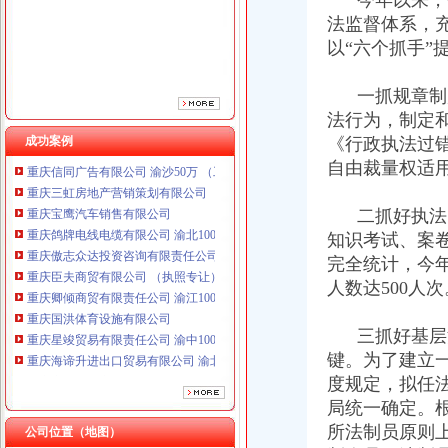
今年以来，璧
重庆傲志众达投资咨询有限责任公司 渝九1000万 （增资）
法监督体系，
重庆臣夫商贸有限公司 （执照专让）
以“六个抓手”
重庆卿倾商贸有限责任公司 渝江100万 （工商注册）
重庆国洪体育设施有限公司
重庆星竣贸易有限责任公司 渝中100万 （进出口权）
一抓规章制度
重庆海谛升进出口贸易有限公司 渝北100万 （进出口权）
法行为，制定
重庆奕欣锦诚商贸有限公司 渝九50万 （工商注册）
成功案例
《行政执法过
重庆信同广告有限公司 渝沙50万 （工商注册）
自由裁量权适
重庆三虹房地产营销策划有限公司
重庆宝鹰汽车销售有限公司
二抓好执法队
重庆鸽牌电线电缆有限公司 渝北10010万 (进出口权)
知识考试、案
重庆傲志众达投资咨询有限责任公司 渝九1000万 （增资）
重庆臣夫商贸有限公司 （执照专让）
完全统计，今
重庆卿倾商贸有限责任公司 渝江100万 （工商注册）
人数达500人
重庆国洪体育设施有限公司
重庆星竣贸易有限责任公司 渝中100万 （进出口权）
三抓好基层法
重庆海谛升进出口贸易有限公司 渝北100万 （进出口权）
键。为了建立一
重庆奕欣锦诚商贸有限公司 渝九50万 （工商注册）
度规定，拟任
重庆信同广告有限公司 渝沙50万 （工商注册）
局统一确定。
重庆三虹房地产营销策划有限公司
重庆宝鹰汽车销售有限公司
所法制员原则
公司位置（地图）