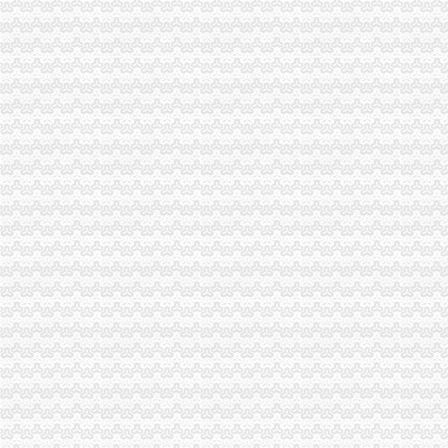
永川工商局加对旅游市重庆注销税务场秩序监管
黔江区工商分局代办注销分公司五项措施协力解决农民工问题
全市分公司营业执照注销工商系统基层建设和人才工作取得显著成绩
大足县工商局局长杨心健的代办注销分公司调研文章入选《2006中国思想政工
市代办注销分公司工商局刘伍伦副巡视员到石柱县工商局水工商所检查指导工作
梁平县工商局六结合六化确保“两节”重庆注销税务期间食品安全
郭翔副局长、重庆分公司注销高印平副巡视员率领直属局组织企业赴万州开展项
永川工商局重庆分公司注销三措并举着力规范和发展中介机构
大足局重庆分公司注销旱救灾工作被《中国消费者报》等国家级报刊报道
酉局代办注销分公司发挥职能服务主义新农村建设
刘伍伦副巡视员到梁平局分公司营业执照注销屏锦工商所调研
黔江局重庆分公司注销四项措施贯彻落实人事工作会议精
全市重庆注销分公司个协会工作总结会在江津召开 陈文渝副局长提出四点工作
涪陵局采取三项措施及时介入种子市代理注销分公司场监管
2006年阀门质量监测合格率35.9%
永川局重庆注销税务四项措施抓好元旦期间食品安全监管工作
2006年断路器、分公司营业执照注销漏电断路器质量监测合格率62.34%
10个区县局代理注销分公司在重新抽考中取得良好成绩
2006年液体加热器质量监测合格率87%
国家工商总局代办注销分公司就下一步广告整工作提出要求
万州局将2007年确定为“执法质量提高年”重庆分公司注销
丰都局代理注销分公司获该县两项先进集体称号