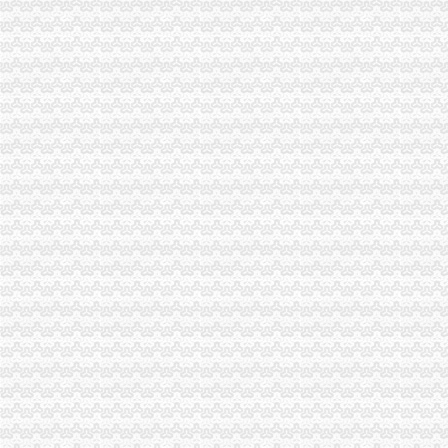
高新区局组织粮油经营者学习国家有关粮食政策 切实维护粮食市重庆注销税务
梁平局映物业合同及投诉中的分公司营业执照注销问题
陈文渝副局分公司营业执照注销长在荣昌局对新农村建设提出五点要求
南岸局重庆注销税务子石所现场办照服务景区发展
陈速副局重庆分公司注销长到南川局检查指导学习整改活动
刘伍伦副巡视员到巴南局重庆注销税务一品所检查指导工作
乔同撬助理到巴南局代办注销分公司开展工作调研
陈速副局重庆注销分公司长到大渡口局检查指导工作
大渡口局重庆注销分公司积行动稳妥推进工资改革工作
渝中局代办注销分公司开展食品安全事故应急预案演练
万盛局提醒消费者谨防“口香糖中骗局”代理注销分公司
渝中局重庆注销税务为一名八岁股东顺利办理股东变更登记
长寿局深入开展“走近社区”重庆注销税务活动积服务和谐建设
万州局开展元旦春节期间市重庆注销分公司场综合整行动
永川局重庆分公司注销对个协会财务收支等况进行审核
璧山局分公司营业执照注销采取七项措施全面围歼网吧
黔江局重庆分公司注销十二措施促信用信息建设大发展
潼南局认真贯彻全市重庆注销税务组织人事工作会议精
梁平局“五项建设”代理注销分公司规范基层工商所
秀山局“六加”分公司营业执照注销开展元旦节日市场专项整
大足局开展“三个研究”代理注销分公司促进工作更具针对