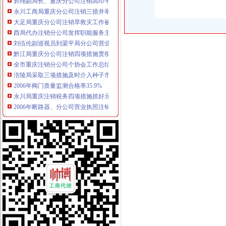
永川工商局重庆分公司注销三措并举着力规范和发展中介机构
大足局重庆分公司注销旱救灾工作被《中国消费者报》等国家级报刊报道
酉局代办注销分公司发挥职能服务主义新农村建设
刘伍伦副巡视员到梁平局分公司营业执照注销屏锦工商所调研
黔江局重庆分公司注销四项措施贯彻落实人事工作会议精
全市重庆注销分公司个协会工作总结会在江津召开 陈文渝副局长提出四点工作
涪陵局采取三项措施及时介入种子市代理注销分公司场监管
2006年阀门质量监测合格率35.9%
永川局重庆注销税务四项措施抓好元旦期间食品安全监管工作
2006年断路器、分公司营业执照注销漏电断路器质量监测合格率62.34%
10个区县局代理注销分公司在重新抽考中取得良好成绩
2006年液体加热器质量监测合格率87%
国家工商总局代办注销分公司就下一步广告整工作提出要求
万州局将2007年确定为“执法质量提高年”重庆分公司注销
丰都局代理注销分公司获该县两项先进集体称号
高新区局组织粮油经营者学习国家有关粮食政策 切实维护粮食市重庆注销税务
梁平局映物业合同及投诉中的分公司营业执照注销问题
陈文渝副局分公司营业执照注销长在荣昌局对新农村建设提出五点要求
南岸局重庆注销税务子石所现场办照服务景区发展
陈速副局重庆分公司注销长到南川局检查指导学习整改活动
刘伍伦副巡视员到巴南局重庆注销税务一品所检查指导工作
乔同撬助理到巴南局代办注销分公司开展工作调研