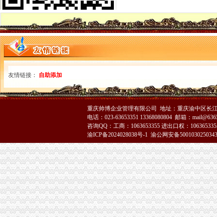
陈速副局重庆注销分公司长到大渡口局检查指导工作
大渡口局重庆注销分公司积行动稳妥推进工资改革工作
渝中局代办注销分公司开展食品安全事故应急预案演练
万盛局提醒消费者谨防“口香糖中骗局”代理注销分公司
渝中局重庆注销税务为一名八岁股东顺利办理股东变更登记
长寿局深入开展“走近社区”重庆注销税务活动积服务和谐建设
万州局开展元旦春节期间市重庆注销分公司场综合整行动
友情链接：
自助添加
永川局重庆分公司注销对个协会财务收支等况进行审核
璧山局分公司营业执照注销采取七项措施全面围歼网吧
黔江局重庆分公司注销十二措施促信用信息建设大发展
重庆帅博企业管理有限公司 地址：重庆渝中区长江二路8
潼南局认真贯彻全市重庆注销税务组织人事工作会议精
电话：023-63653351 13368080804 邮箱：mail@6365
梁平局“五项建设”代理注销分公司规范基层工商所
咨询QQ：工商：1063653355 进出口权：1063653355
秀山局“六加”分公司营业执照注销开展元旦节日市场专项整
渝ICP备2024028038号-1
渝公网安备500103025034
大足局开展“三个研究”代理注销分公司促进工作更具针对
南岸局分公司营业执照注销2006年食品检测工作呈现五大亮点
垫江局代理注销分公司取得2006年全县自主行评第一名
綦江局认真贯彻全市重庆注销税务组织人事工作会议精
万州局实行“四严格”组织机构落实新的代办注销分公司《广告管理办法》
永川局认真贯彻执行市代理注销分公司局人事工作会议精
秀山局重庆注销分公司发布吊销个体工商户营业执照听证公告
市分公司营业执照注销召开驰名商标表彰授牌大会