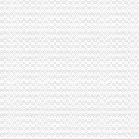
刘伍伦副巡视员带领机关20名团员和青年志愿者参加义务植树
全市代办注销分公司工商系统编制管理工作取得重大突破
市重庆注销分公司工商局连续四期在《重庆晚报》上点评家装合同条款
双桥局立足职能服务“三区”代理注销分公司建设
渝北局八条措施加元旦春节市分公司营业执照注销场监管
云局十项措施化鲜肉市重庆注销分公司场监管保市民消费安全
合川局分公司营业执照注销击销专项行动取得阶段成效
南岸局代理注销分公司2006年12315中心申诉举报呈现五大点
渝中局分公司营业执照注销工资收入分配制度改革工作实施有序
周朝东局长接受市代理注销分公司级主要新闻媒体联合采访
市代办注销分公司局议提案办理工作成效明显
工商动态
全市代理注销分公司区县局信用信息化岗位大练抽考和竞赛正式开考
高新区局围绕“三项重点工作、两项突破工作”代办注销分公司谋划2007年工作
梁平局重庆注销税务规范案件处罚决定书
国家工商总局市重庆注销税务场司领导到观音桥农贸市场视察工作
梁平局以“五个结合”贯彻温总理的重庆分公司注销批示
万州局重庆分公司注销全力服务地方经济
全市重庆注销分公司工商系统推出广告等级长效监管措施
沙坪坝局“五加”重庆分公司注销措施化网吧管理
周朝东局代办注销分公司长到江津局调研工作