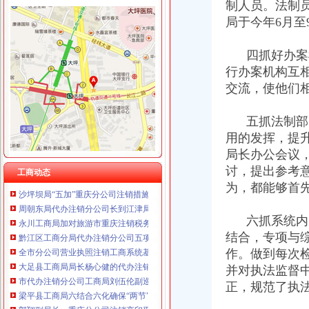
制人员。法制
局于今年6月
四抓好办案机
工商动态
行办案机构互
全市代理注销分公司区县局信用信息化岗位大练抽考和竞赛正式开考
交流，使他们
高新区局围绕“三项重点工作、两项突破工作”代办注销分公司谋划2007年工作
梁平局重庆注销税务规范案件处罚决定书
五抓法制部门
国家工商总局市重庆注销税务场司领导到观音桥农贸市场视察工作
用的发挥，提
梁平局以“五个结合”贯彻温总理的重庆分公司注销批示
局长办公会议
万州局重庆分公司注销全力服务地方经济
全市重庆注销分公司工商系统推出广告等级长效监管措施
讨，提出参考
工商动态
沙坪坝局“五加”重庆分公司注销措施化网吧管理
为，都能够首
周朝东局代办注销分公司长到江津局调研工作
永川工商局加对旅游市重庆注销税务场秩序监管
六抓系统内的
黔江区工商分局代办注销分公司五项措施协力解决农民工问题
结合，专项与
全市分公司营业执照注销工商系统基层建设和人才工作取得显著成绩
作。做到每次
大足县工商局局长杨心健的代办注销分公司调研文章入选《2006中国思想政工
并对执法监督
市代办注销分公司工商局刘伍伦副巡视员到石柱县工商局水工商所检查指导工作
梁平县工商局六结合六化确保“两节”重庆注销税务期间食品安全
正，规范了执
郭翔副局长、重庆分公司注销高印平副巡视员率领直属局组织企业赴万州开展项