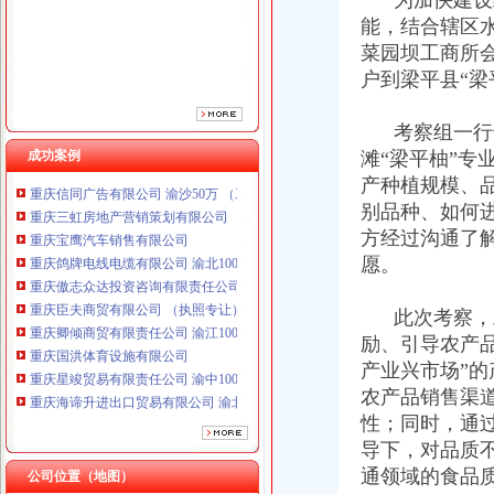
为加快建设统
重庆傲志众达投资咨询有限责任公司 渝九1000万 （增资）
能，结合辖区
重庆臣夫商贸有限公司 （执照专让）
菜园坝工商所
重庆卿倾商贸有限责任公司 渝江100万 （工商注册）
户到梁平县“梁
重庆国洪体育设施有限公司
重庆星竣贸易有限责任公司 渝中100万 （进出口权）
重庆海谛升进出口贸易有限公司 渝北100万 （进出口权）
考察组一行十
重庆奕欣锦诚商贸有限公司 渝九50万 （工商注册）
成功案例
滩“梁平柚”专
重庆信同广告有限公司 渝沙50万 （工商注册）
产种植规模、
重庆三虹房地产营销策划有限公司
别品种、如何
重庆宝鹰汽车销售有限公司
方经过沟通了
重庆鸽牌电线电缆有限公司 渝北10010万 (进出口权)
愿。
重庆傲志众达投资咨询有限责任公司 渝九1000万 （增资）
重庆臣夫商贸有限公司 （执照专让）
重庆卿倾商贸有限责任公司 渝江100万 （工商注册）
此次考察，工
重庆国洪体育设施有限公司
励、引导农产
重庆星竣贸易有限责任公司 渝中100万 （进出口权）
产业兴市场”
重庆海谛升进出口贸易有限公司 渝北100万 （进出口权）
农产品销售渠
重庆奕欣锦诚商贸有限公司 渝九50万 （工商注册）
性；同时，通过
重庆信同广告有限公司 渝沙50万 （工商注册）
导下，对品质
重庆三虹房地产营销策划有限公司
通领域的食品
公司位置（地图）
重庆宝鹰汽车销售有限公司