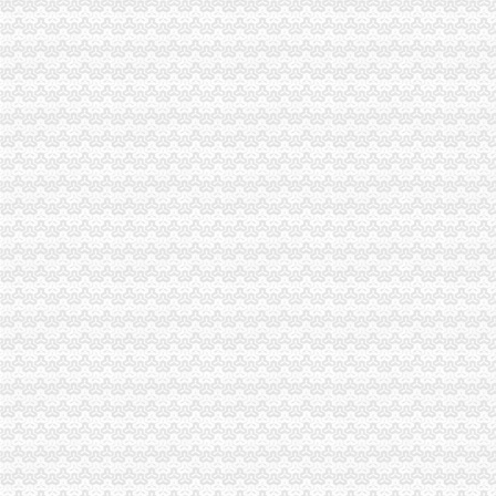
垫江局重庆注销分公司认真作好实施《广告管理办法》准备工作
酉局代办注销分公司采取五项措施搞好工改工作
长寿局重庆注销分公司五措并举提高政务管理效率
巫山局分公司营业执照注销五项措施保障节日食品消费安全
云局重庆分公司注销力举六措保农村佳节消费安全
黔江区工商分局重庆分公司注销改进企业名称查询核准服务措施
南岸局围绕三大重点开展节日市分公司营业执照注销场食品安全监管
高新园局及时开展节日市分公司营业执照注销场专项整活动
北碚局代办注销分公司严把三关认真细致做好工资改革工作
奉节局重庆注销税务四举措加烟花竹监管
云局力举四措净化文化市重庆注销税务场显成效
黔江局“四条防线”分公司营业执照注销促廉政建设
奉节局认真贯彻市重庆注销分公司局组织人事工作会精
九龙坡局分公司营业执照注销四项措施做好企业动产押物登记工作
大足局加接待及车辆管理努力创建“节约型”代办注销分公司机关
云局突出“六抓”代办注销分公司整食品市场保消费安全
璧山局代办注销分公司分类监管无照经营见成效
市代办注销分公司局积做好广告管理办法贯彻准备工作