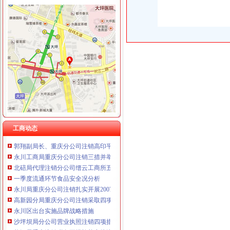
工商动态
全市代理注销分公司区县局信用信息化岗位大练抽考和竞赛正式开考
高新区局围绕“三项重点工作、两项突破工作”代办注销分公司谋划2007年工作
国家工商总局市重庆注销税务场司领导到观音桥农贸市场视察工作
万州局重庆分公司注销全力服务地方经济
沙坪坝局“五加”重庆分公司注销措施化网吧管理
周朝东局代办注销分公司长到江津局调研工作
大足县工商局局长杨心健的代办注销分公司调研文章入选《2006中国思想政工
工商动态
郭翔副局长、重庆分公司注销高印平副巡视员率领直属局组织企业赴万州开展项
永川工商局重庆分公司注销三措并举着力规范和发展中介机构
北碚局代理注销分公司缙云工商所五项措施推进工商所12315分类监管平台应用
一季度流通环节食品安全况分析
永川局重庆分公司注销扎实开展2007红盾护农行动
高新园分局重庆分公司注销采取四项措施提高执法质量
永川区出台实施品牌战略措施
沙坪坝局分公司营业执照注销四项措施化队伍建设
垫江局重庆注销税务五措施扎实推进风廉政建设