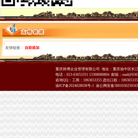
渝中局重庆注销税务采取六项措施加元旦春节食品安全监管
酉局推行“光执法”代理注销分公司力促规范行政行为
市重庆注销税务局积推进所属协会脱钩工作
武隆局突出一个早 狠抓一个严认真贯彻落实全市重庆注销分公司组织人事工作
璧山局及时部署加对元旦节市场的代理注销分公司监管
南川局分公司营业执照注销五项措施达贯彻组织人事工作会议精
永川市代办注销分公司陆运市场现状及监管对策初
市重庆分公司注销工商局五项措施加2007年元旦春节期间市场监管工作
友情链接：
自助添加
三户企业近日分别向市重庆分公司注销局外资处和经检总队赠送锦旗表示感谢
高新区工商注册大厅服务质量电子评价器线路改造工作顺利完成
市代理注销分公司局召开市局班子及成员民主测评会
重庆帅博企业管理有限公司 地址：重庆渝中区长江二路8
秀山局四项措施贯彻市代办注销分公司局组织人事工作会议精
电话：023-63653351 13368080804 邮箱：mail@6365
永川工商局重庆注销税务三措并举抓好流通领域食品监管工作
咨询QQ：工商：1063653355 进出口权：1063653355
石柱局西沱工商所整顿规范猪肉市重庆分公司注销场秩序
渝ICP备2024028038号-1
渝公网安备500103025034
大渡口局节日市代理注销分公司场专项整群众映热点问题
垫江局重庆注销分公司认真作好实施《广告管理办法》准备工作
酉局代办注销分公司采取五项措施搞好工改工作
长寿局重庆注销分公司五措并举提高政务管理效率
巫山局分公司营业执照注销五项措施保障节日食品消费安全
云局重庆分公司注销力举六措保农村佳节消费安全
黔江区工商分局重庆分公司注销改进企业名称查询核准服务措施
南岸局围绕三大重点开展节日市分公司营业执照注销场食品安全监管