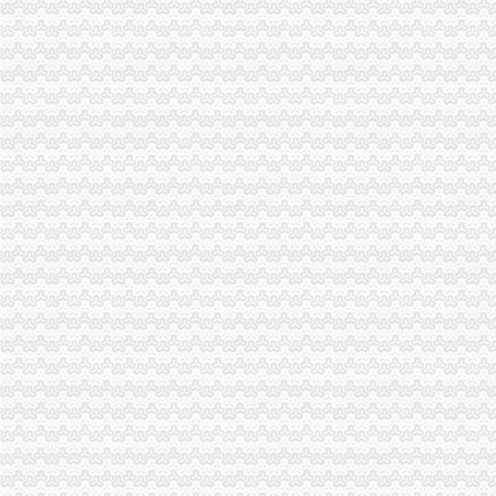
高新园局及时开展节日市分公司营业执照注销场专项整活动
北碚局代办注销分公司严把三关认真细致做好工资改革工作
奉节局重庆注销税务四举措加烟花竹监管
云局力举四措净化文化市重庆注销税务场显成效
黔江局“四条防线”分公司营业执照注销促廉政建设
奉节局认真贯彻市重庆注销分公司局组织人事工作会精
九龙坡局分公司营业执照注销四项措施做好企业动产押物登记工作
大足局加接待及车辆管理努力创建“节约型”代办注销分公司机关
云局突出“六抓”代办注销分公司整食品市场保消费安全
璧山局代办注销分公司分类监管无照经营见成效
市代办注销分公司局积做好广告管理办法贯彻准备工作
工商动态
全市代理注销分公司区县局信用信息化岗位大练抽考和竞赛正式开考
高新区局围绕“三项重点工作、两项突破工作”代办注销分公司谋划2007年工作
国家工商总局市重庆注销税务场司领导到观音桥农贸市场视察工作
万州局重庆分公司注销全力服务地方经济
沙坪坝局“五加”重庆分公司注销措施化网吧管理
周朝东局代办注销分公司长到江津局调研工作
大足县工商局局长杨心健的代办注销分公司调研文章入选《2006中国思想政工
郭翔副局长、重庆分公司注销高印平副巡视员率领直属局组织企业赴万州开展项
永川工商局重庆分公司注销三措并举着力规范和发展中介机构