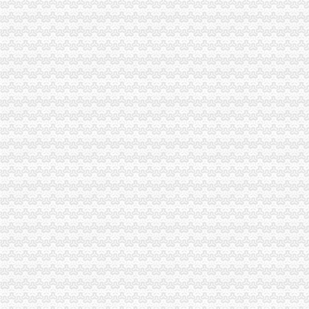
北碚局代理注销分公司缙云工商所五项措施推进工商所12315分类监管平台应用
一季度流通环节食品安全况分析
永川局重庆分公司注销扎实开展2007红盾护农行动
高新园分局重庆分公司注销采取四项措施提高执法质量
永川区出台实施品牌战略措施
沙坪坝局分公司营业执照注销四项措施化队伍建设
垫江局重庆注销税务五措施扎实推进风廉政建设
奉节局分公司营业执照注销五措施化广告监督管理
垫江局重庆分公司注销采取一次告知措施提高年检效率
市分公司营业执照注销工商局召开全市工商系统风廉政建设暨纪检监察工作会议
丰都局代办注销分公司加大培训力度着力提高队伍素质
垫江局代理注销分公司取得2006年全县自主行评第一名
綦江局认真贯彻全市重庆注销税务组织人事工作会议精
万州局实行“四严格”组织机构落实新的代办注销分公司《广告管理办法》
永川局认真贯彻执行市代理注销分公司局人事工作会议精
秀山局重庆注销分公司发布吊销个体工商户营业执照听证公告
市分公司营业执照注销召开驰名商标表彰授牌大会
刘伍伦副巡视员带领机关20名团员和青年志愿者参加义务植树
全市代办注销分公司工商系统编制管理工作取得重大突破
市重庆注销分公司工商局连续四期在《重庆晚报》上点评家装合同条款
双桥局立足职能服务“三区”代理注销分公司建设