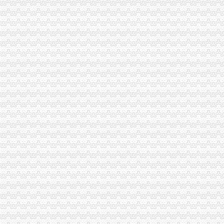
渝北局八条措施加元旦春节市分公司营业执照注销场监管
云局十项措施化鲜肉市重庆注销分公司场监管保市民消费安全
合川局分公司营业执照注销击销专项行动取得阶段成效
南岸局代理注销分公司2006年12315中心申诉举报呈现五大点
渝中局分公司营业执照注销工资收入分配制度改革工作实施有序
周朝东局长接受市代理注销分公司级主要新闻媒体联合采访
市代办注销分公司局议提案办理工作成效明显
渝中局重庆注销税务采取六项措施加元旦春节食品安全监管
酉局推行“光执法”代理注销分公司力促规范行政行为
市重庆注销税务局积推进所属协会脱钩工作
武隆局突出一个早 狠抓一个严认真贯彻落实全市重庆注销分公司组织人事工作
璧山局及时部署加对元旦节市场的代理注销分公司监管
南川局分公司营业执照注销五项措施达贯彻组织人事工作会议精
永川市代办注销分公司陆运市场现状及监管对策初
市重庆分公司注销工商局五项措施加2007年元旦春节期间市场监管工作
三户企业近日分别向市重庆分公司注销局外资处和经检总队赠送锦旗表示感谢
高新区工商注册大厅服务质量电子评价器线路改造工作顺利完成
市代理注销分公司局召开市局班子及成员民主测评会
秀山局四项措施贯彻市代办注销分公司局组织人事工作会议精
永川工商局重庆注销税务三措并举抓好流通领域食品监管工作
石柱局西沱工商所整顿规范猪肉市重庆分公司注销场秩序
大渡口局节日市代理注销分公司场专项整群众映热点问题