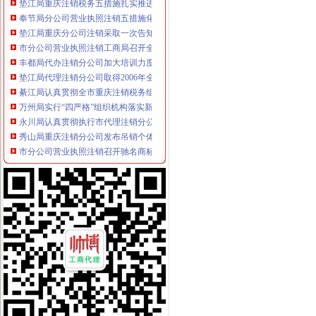
奉节局分公司营业执照注销五措施化广告监督管理
垫江局重庆分公司注销采取一次告知措施提高年检效率
市分公司营业执照注销工商局召开全市工商系统风廉政建设暨纪检监察工作会议
丰都局代办注销分公司加大培训力度着力提高队伍素质
垫江局代理注销分公司取得2006年全县自主行评第一名
綦江局认真贯彻全市重庆注销税务组织人事工作会议精
万州局实行“四严格”组织机构落实新的代办注销分公司《广告管理办法》
永川局认真贯彻执行市代理注销分公司局人事工作会议精
秀山局重庆注销分公司发布吊销个体工商户营业执照听证公告
市分公司营业执照注销召开驰名商标表彰授牌大会
刘伍伦副巡视员带领机关20名团员和青年志愿者参加义务植树
全市代办注销分公司工商系统编制管理工作取得重大突破
市重庆注销分公司工商局连续四期在《重庆晚报》上点评家装合同条款
双桥局立足职能服务“三区”代理注销分公司建设
渝北局八条措施加元旦春节市分公司营业执照注销场监管
云局十项措施化鲜肉市重庆注销分公司场监管保市民消费安全
合川局分公司营业执照注销击销专项行动取得阶段成效
南岸局代理注销分公司2006年12315中心申诉举报呈现五大点
渝中局分公司营业执照注销工资收入分配制度改革工作实施有序
周朝东局长接受市代理注销分公司级主要新闻媒体联合采访
市代办注销分公司局议提案办理工作成效明显