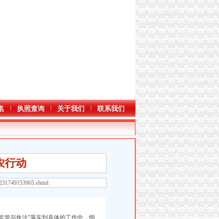
名
执照查询
关于我们
联系我们
农行动
8231749153965.shtml
监管与执法”落实到具体的工作中，细