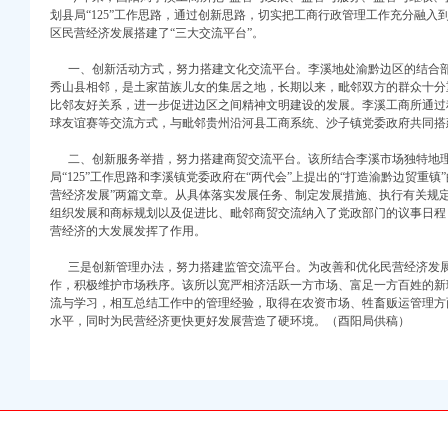
划县局“125”工作思路，通过创新思路，切实把工商行政管理工作充分融
注册）
区民营经济发展搭建了“三大交流平台”。
一、创新活动方式，努力搭建文化交流平台。李溪地处渝黔边区的结合部
口权）
秀山县相邻，是土家苗族儿女的集居之地，长期以来，毗邻双方的群众十分
进出口权）
比邻友好关系，进一步促进边区之间精神文明建设的发展。李溪工商所通过
册）
球友谊赛等交流方式，与毗邻贵州沿河县工商系统、沙子镇党委政府共同搭
二、创新服务举措，努力搭建商贸交流平台。该所结合李溪市场独特地理
局“125”工作思路和李溪镇党委政府在“两代会”上提出的“打造渝黔边贸重
营经济发展”两篇文章。从具体落实发展任务、制定发展措施、执行有关规
口权)
组织发展和商标规划以及促进比、毗邻商贸交流纳入了党政部门的议事日程
万 （增资）
营经济的大发展发挥了作用。
注册）
三是创新管理办法，努力搭建监管交流平台。为改善和优化民营经济发展
作，积极维护市场秩序。该所以宽严相济活跃一方市场、富足一方百姓的新
口权）
流与学习，相互总结工作中的管理经验，取得在农资市场、牲畜贩运管理方
水平，同时为民营经济更快更好发展营造了硬环境。（酉阳局供稿）
进出口权）
册）