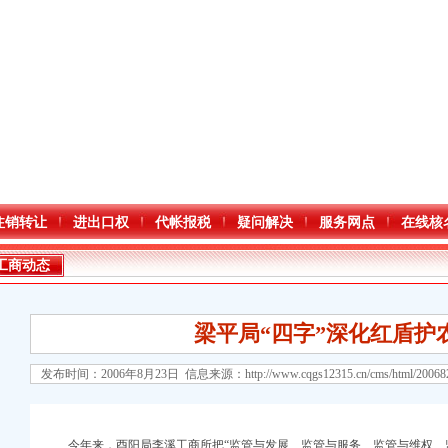
注销转让
进出口权
代帐报税
疑问解决
服务网点
在线核
工商动态
梁平局“四字”深化红盾护
发布时间：2006年8月23日 信息来源：
http://www.cqgs12315.cn/cms/html/2006
口权)
万 （增资）
今年来，酉阳局李溪工商所把“监管与发展、监管与服务、监管与维权、