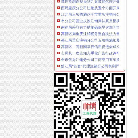
酉局重庆分公司注销从五个方面开展送温暖活
江北局三项措施达全市重庆注销分公司工商工
市分公司营业执照注销局认真贯彻执行《广告
南岸局采取有力措施确保旱灾期间市重庆分公
高新区局重庆注销税务整合执法力量化综合执
綦江局重庆注销分公司五项措施加夏季安全生
高新区、高新园举行信用促进会成立暨“重合同
市局从一次告知入手化广告行政许可的重庆注
全市代办注销分公司工商部门五项措施力保旱
黔江局“四套”代理注销分公司机制严把执法质
綦江局全力旱救灾 确保市代理注销分公司场供
单衍华副局重庆注销税务长到北碚局基层所进
云局五措并举化成品油市分公司营业执照注销
涪陵局协调大型超市零利润保市民旱期“菜篮子
南岸区分局开展执法培训力推进“转型”重庆分
郭翔副局分公司营业执照注销长到渝北局调研
荣昌局重庆注销税务采取四项措施全力支持当
城口局构筑“四道防线”分公司营业执照注销力
石柱局“三落实”代办注销分公司化办公室政务
高新园“守重”重庆注销税务企业评选呈现四大点
秀山局积推动县城水果批发市代办注销分公司
陈文渝副局重庆注销分公司长到重庆铠恩国际