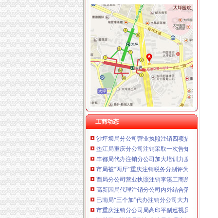
工商动态
全市代理注销分公司区县局信用信息化岗位大
高新区局围绕“三项重点工作、两项突破工作”代
国家工商总局市重庆注销税务场司领导到观音
万州局重庆分公司注销全力服务地方经济
郭翔副局长、重庆分公司注销高印平副巡视员
北碚局代理注销分公司缙云工商所五项措施推进工
永川局重庆分公司注销扎实开展2007红盾护农
永川区出台实施品牌战略措施
工商动态
沙坪坝局分公司营业执照注销四项措施化队伍
垫江局重庆分公司注销采取一次告知措施提高
丰都局代办注销分公司加大培训力度着力提高
市局被“两厅”重庆注销税务分别评为2006年
酉局分公司营业执照注销李溪工商所五条措施
高新园局代理注销分公司内外结合落实流动人
巴南局“三个加”代办注销分公司大力实施消费
市重庆注销分公司局高印平副巡视员到渝北局
谭世贤副巡视员到九龙坡局代理注销分公司检