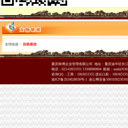
市局发布红盾示信息：代办注销分公司2006年二季度啤酒质量监测合格率89.6%
江苏省连云港市工商局到大足县工商局学习交流“光行政”重庆注销分公司工作
黔江局与厦门市重庆注销分公司思明区局结成友好合作局
我市代办注销分公司已成立企业信用团体45家 会员近4000户
合川局重庆注销税务三项措施扶持和规范低保人员就业再就业
永川局开展注册登记“优质服务月”代办注销分公司活动
大足局重庆注销分公司组织60名干部职工积参加西山林场扑火
奉节局重庆注销分公司扎实做好离退休老干部工作
友情链接：
自助添加
市重庆分公司注销局努力深化腐倡廉宣教育
江津局代办注销分公司四项措施化服务转型
市局突出“五抓”代办注销分公司大力实施农产品商标战略
重庆帅博企业管理有限公司 地址：重庆渝中区长江二路8
黔江局采取“五查”代办注销分公司化票据管理
电话：023-63653351 13368080804 邮箱：mail@6365
沙坪坝局“三抓三促”代理注销分公司确保高温酷暑市场稳定
咨询QQ：工商：1063653355 进出口权：1063653355
永川局五措并举贯彻实施《行使行政处罚自由裁量权的重庆注销税务意见》取得
渝ICP备2024028038号-1
渝公网安备500103025034
沙坪坝局突出“三抓”重庆分公司注销理中介
巴南局代办注销分公司三项措施开展危险化学品安全专项整
陈文渝副局代办注销分公司长到高新区局现场办公
李晞朦副局代办注销分公司长率队赴西参加2006年西部商标行政保护协作会议
涪陵局开展“诚信市场”代理注销分公司评比促进集贸市场规范发展
巫溪局采取三项措施整顿规范食品市分公司营业执照注销场
永川局重庆注销税务采取三项措施规范执法行为
酉局重庆注销分公司开展夏季食品及个体户验照亮照经营专项整见成效