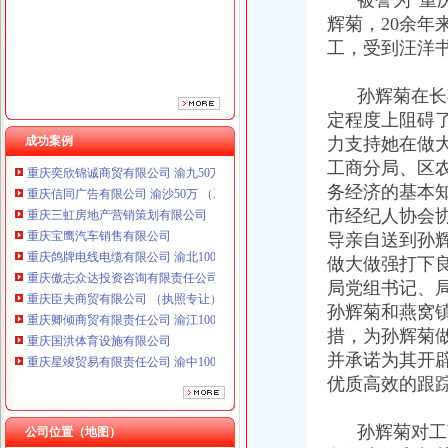
被誉为“重庆
重庆鸽牌电线电缆有限公司 渝北10010万 (进出口权)
辉菊，20余年
重庆傲志众达投资咨询有限责任公司 渝九1000万 （增资）
工，受到汪洋
重庆臣夫商贸有限公司 （执照专让）
重庆卿倾商贸有限责任公司 渝江100万 （工商注册）
孙辉菊在长期
重庆国洪体育设施有限公司
重庆星竣贸易有限责任公司 渝中100万 （进出口权）
定程度上阻碍
重庆海谛升进出口贸易有限公司 渝北100万 （进出口权）
成功案例
力支持她在做
重庆奕欣锦诚商贸有限公司 渝九50万 （工商注册）
工商分局、区
重庆信同广告有限公司 渝沙50万 （工商注册）
务经济的基本
重庆三虹房地产营销策划有限公司
市经纪人协会
重庆宝鹰汽车销售有限公司
导亲自送到孙
重庆鸽牌电线电缆有限公司 渝北10010万 (进出口权)
做大做强打下良
重庆傲志众达投资咨询有限责任公司 渝九1000万 （增资）
重庆臣夫商贸有限公司 （执照专让）
局党组书记、
重庆卿倾商贸有限责任公司 渝江100万 （工商注册）
孙辉菊和燕窝
重庆国洪体育设施有限公司
措，为孙辉菊
重庆星竣贸易有限责任公司 渝中100万 （进出口权）
并承诺为其开
重庆海谛升进出口贸易有限公司 渝北100万 （进出口权）
优质高效的跟
重庆奕欣锦诚商贸有限公司 渝九50万 （工商注册）
重庆信同广告有限公司 渝沙50万 （工商注册）
孙辉菊对工商
重庆三虹房地产营销策划有限公司
公司位置（地图）