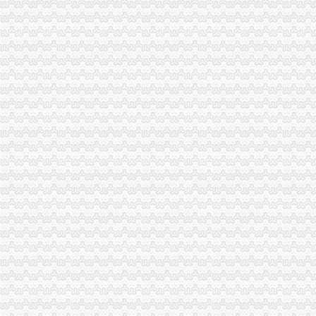
郭翔副局分公司营业执照注销长到渝北局调研
荣昌局重庆注销税务采取四项措施全力支持当地旱工作
城口局构筑“四道防线”分公司营业执照注销力保夏季食品安全
石柱局“三落实”代办注销分公司化办公室政务服务工作
高新园“守重”重庆注销税务企业评选呈现四大点
秀山局积推动县城水果批发市代办注销分公司场建设
陈文渝副局重庆注销分公司长到重庆铠恩国际家居名都调研
市局发布红盾示信息：代办注销分公司2006年二季度啤酒质量监测合格率89.6%
江苏省连云港市工商局到大足县工商局学习交流“光行政”重庆注销分公司工作
黔江局与厦门市重庆注销分公司思明区局结成友好合作局
我市代办注销分公司已成立企业信用团体45家 会员近4000户
合川局重庆注销税务三项措施扶持和规范低保人员就业再就业
永川局开展注册登记“优质服务月”代办注销分公司活动
大足局重庆注销分公司组织60名干部职工积参加西山林场扑火
奉节局重庆注销分公司扎实做好离退休老干部工作
市重庆分公司注销局努力深化腐倡廉宣教育
江津局代办注销分公司四项措施化服务转型
市局突出“五抓”代办注销分公司大力实施农产品商标战略
黔江局采取“五查”代办注销分公司化票据管理
沙坪坝局“三抓三促”代理注销分公司确保高温酷暑市场稳定
永川局五措并举贯彻实施《行使行政处罚自由裁量权的重庆注销税务意见》取得
沙坪坝局突出“三抓”重庆分公司注销理中介