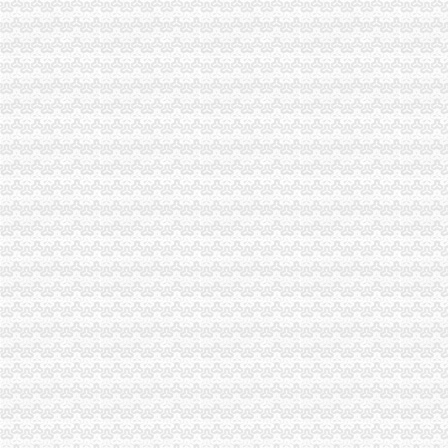
市重庆注销分公司局高印平副巡视员到渝北局检查指导工作
江北局三项措施达全市重庆注销分公司工商工作会议精
全市重庆注销分公司工商行政管理工作会议隆重召开
巴南局着力造“三部”重庆注销分公司化办公室工作
国家工商总局市重庆注销税务场司领导到观音桥农贸市场视察工作
市代办注销分公司委副书记邢元敏亲切接见市工商局团总支等全国五四红旗团组
全系统2006年消费维权效果明显
涪陵局五项措施化2007年农资市代理注销分公司场监管工作
2006年第四季度12315咨询申（投）诉举报动态
2006年无照经营案件呈现五大征
潼南局重庆注销分公司立足三点化突发事件预防机制
涪陵局“五个抓好”重庆注销分公司贯彻落实市局机关处级以上领导干部大会精
高新区、高新园举行信用促进会成立暨“重合同守信用”代办注销分公司企业表彰
市局从一次告知入手化广告行政许可的重庆注销分公司规范和服务
全市代办注销分公司工商部门五项措施力保旱期市场稳定
黔江局“四套”代理注销分公司机制严把执法质量关
綦江局全力旱救灾 确保市代理注销分公司场供应
单衍华副局重庆注销税务长到北碚局基层所进行问
云局五措并举化成品油市分公司营业执照注销场监管
涪陵局协调大型超市零利润保市民旱期“菜篮子”代理注销分公司需求
南岸区分局开展执法培训力推进“转型”重庆分公司注销工作