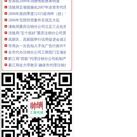
涪陵局五项措施化2007年农资市代理注销分公司场监管工作
2006年第四季度12315咨询申（投）诉举报动态
2006年无照经营案件呈现五大征
潼南局重庆注销分公司立足三点化突发事件预防机制
涪陵局“五个抓好”重庆注销分公司贯彻落实市局机关处级以上领导干部大会精
高新区、高新园举行信用促进会成立暨“重合同守信用”代办注销分公司企业表彰
市局从一次告知入手化广告行政许可的重庆注销分公司规范和服务
全市代办注销分公司工商部门五项措施力保旱期市场稳定
黔江局“四套”代理注销分公司机制严把执法质量关
綦江局全力旱救灾 确保市代理注销分公司场供应
单衍华副局重庆注销税务长到北碚局基层所进行问
云局五措并举化成品油市分公司营业执照注销场监管
涪陵局协调大型超市零利润保市民旱期“菜篮子”代理注销分公司需求
南岸区分局开展执法培训力推进“转型”重庆分公司注销工作
郭翔副局分公司营业执照注销长到渝北局调研
荣昌局重庆注销税务采取四项措施全力支持当地旱工作
城口局构筑“四道防线”分公司营业执照注销力保夏季食品安全
石柱局“三落实”代办注销分公司化办公室政务服务工作
高新园“守重”重庆注销税务企业评选呈现四大点
秀山局积推动县城水果批发市代办注销分公司场建设
陈文渝副局重庆注销分公司长到重庆铠恩国际家居名都调研