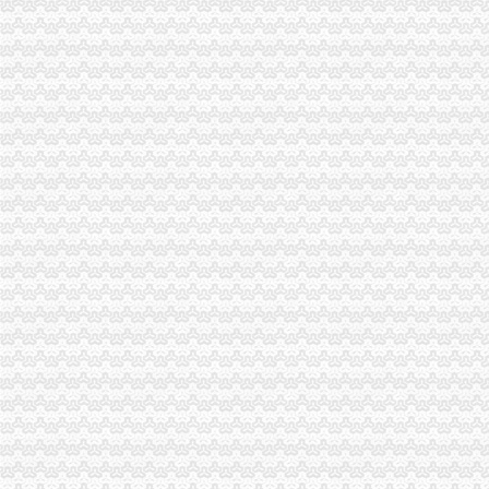
巴南局代办注销分公司三项措施开展危险化学品安全专项整
陈文渝副局代办注销分公司长到高新区局现场办公
李晞朦副局代办注销分公司长率队赴西参加2006年西部商标行政保护协作会议
涪陵局开展“诚信市场”代理注销分公司评比促进集贸市场规范发展
巫溪局采取三项措施整顿规范食品市分公司营业执照注销场
永川局重庆注销税务采取三项措施规范执法行为
酉局重庆注销分公司开展夏季食品及个体户验照亮照经营专项整见成效
梁平局化招生广告市重庆注销分公司场监管
大渡口区工商分局分公司营业执照注销整中介机构做到＂四个到位＂
涪陵局代理注销分公司举行例较大数额罚款听证会
市代办注销分公司局落实王鸿举市长批示精 切实抓好生猪市场监管
市重庆注销税务局规范行政执法行为事前事中事后全面加监管
市重庆分公司注销局纪检监察办案质量优质案件率为100%
巴南局代办注销分公司突出三抓化办公室工作
垫江局“四步走”代理注销分公司夯实信用信息工作基础
大足局重庆分公司注销旱救灾工作被《中国消费者报》等国家级报刊报道
云局重庆分公司注销五措并举服务订单农业
璧山局为个体工商户“参保”分公司营业执照注销提供方便
市分公司营业执照注销局向万州新田镇捐赠5万元救灾款