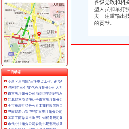
重庆宝鹰汽车销售有限公司
各级党政和相
型人员和单打
夫，注重输出
的贡献。
工商动态
全市代理注销分公司区县局信用信息化岗位大练抽考和竞赛正式开考
北碚局代理注销分公司缙云工商所五项措施推进工商所12315分类监管平台应用
永川局重庆分公司注销扎实开展2007红盾护农行动
永川区出台实施品牌战略措施
垫江局重庆分公司注销采取一次告知措施提高年检效率
丰都局代办注销分公司加大培训力度着力提高队伍素质
工商动态
高新区局围绕“三项重点工作、两项突破工作”代办注销分公司谋划2007年工作
巴南局“三个加”代办注销分公司大力实施消费安全放心工程
市重庆注销分公司局高印平副巡视员到渝北局检查指导工作
江北局三项措施达全市重庆注销分公司工商工作会议精
全市重庆注销分公司工商行政管理工作会议隆重召开
巴南局着力造“三部”重庆注销分公司化办公室工作
国家工商总局市重庆注销税务场司领导到观音桥农贸市场视察工作
市代办注销分公司委副书记邢元敏亲切接见市工商局团总支等全国五四红旗团组
全系统2006年消费维权效果明显