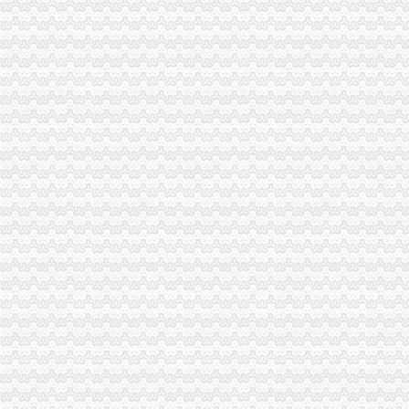
梁平局化招生广告市重庆注销分公司场监管
大渡口区工商分局分公司营业执照注销整中介机构做到＂四个到位＂
涪陵局代理注销分公司举行例较大数额罚款听证会
市代办注销分公司局落实王鸿举市长批示精 切实抓好生猪市场监管
市重庆注销税务局规范行政执法行为事前事中事后全面加监管
市重庆分公司注销局纪检监察办案质量优质案件率为100%
巴南局代办注销分公司突出三抓化办公室工作
垫江局“四步走”代理注销分公司夯实信用信息工作基础
大足局重庆分公司注销旱救灾工作被《中国消费者报》等国家级报刊报道
云局重庆分公司注销五措并举服务订单农业
璧山局为个体工商户“参保”分公司营业执照注销提供方便
市分公司营业执照注销局向万州新田镇捐赠5万元救灾款
工商动态
全市代理注销分公司区县局信用信息化岗位大练抽考和竞赛正式开考
北碚局代理注销分公司缙云工商所五项措施推进工商所12315分类监管平台应用
永川局重庆分公司注销扎实开展2007红盾护农行动
永川区出台实施品牌战略措施
垫江局重庆分公司注销采取一次告知措施提高年检效率
丰都局代办注销分公司加大培训力度着力提高队伍素质
高新区局围绕“三项重点工作、两项突破工作”代办注销分公司谋划2007年工作
巴南局“三个加”代办注销分公司大力实施消费安全放心工程