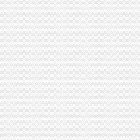
璧山县营经济发展呈现三个点
奉节局重庆分公司注销采取四项措施严查食品安全
市代理注销分公司委学习整改活动督查组到市局督查调研
市重庆注销税务局积改进12315指挥调度中心申诉举报功能
梁平局重庆注销税务五项制度确保维权工作到位
市代理注销分公司局全力以赴抓紧食品安全集中检查工作
高新园局分公司营业执照注销高温战酷暑为企业提供优质服务
经开园局重庆分公司注销积开展废旧回收行业专项整
郭翔副局长主持召开全市代办注销分公司煤矿企业整合注册登记工作会
大足局重庆注销分公司干部职工舍去双休日全力投入旱救灾工作
李晞朦副局重庆注销税务长到大足局检查指导工作
高新园局分公司营业执照注销积采取措施支持库区移民工再就业
工商动态
全市代理注销分公司区县局信用信息化岗位大练抽考和竞赛正式开考
北碚局代理注销分公司缙云工商所五项措施推进工商所12315分类监管平台应用
永川区出台实施品牌战略措施
垫江局重庆分公司注销采取一次告知措施提高年检效率
高新区局围绕“三项重点工作、两项突破工作”代办注销分公司谋划2007年工作
巴南局“三个加”代办注销分公司大力实施消费安全放心工程
市重庆注销分公司局高印平副巡视员到渝北局检查指导工作
江北局三项措施达全市重庆注销分公司工商工作会议精
巴南局着力造“三部”重庆注销分公司化办公室工作