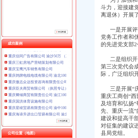
为了加强和改
重庆傲志众达投资咨询有限责任公司 渝九1000万 （增资）
斗力，迎接建党
重庆臣夫商贸有限公司 （执照专让）
离退休）开展
重庆卿倾商贸有限责任公司 渝江100万 （工商注册）
重庆国洪体育设施有限公司
一是开展评优
重庆星竣贸易有限责任公司 渝中100万 （进出口权）
党务工作者和
重庆海谛升进出口贸易有限公司 渝北100万 （进出口权）
成功案例
的先进党支部2
重庆奕欣锦诚商贸有限公司 渝九50万 （工商注册）
重庆信同广告有限公司 渝沙50万 （工商注册）
重庆三虹房地产营销策划有限公司
二是组织开展
重庆宝鹰汽车销售有限公司
第三次党代会
重庆鸽牌电线电缆有限公司 渝北10010万 (进出口权)
际，广泛组织
重庆傲志众达投资咨询有限责任公司 渝九1000万 （增资）
重庆臣夫商贸有限公司 （执照专让）
三是开展“庆
重庆卿倾商贸有限责任公司 渝江100万 （工商注册）
重庆工商创“西
重庆国洪体育设施有限公司
及培育和弘扬“
重庆星竣贸易有限责任公司 渝中100万 （进出口权）
重庆海谛升进出口贸易有限公司 渝北100万 （进出口权）
先、重庆一流
重庆奕欣锦诚商贸有限公司 渝九50万 （工商注册）
建设和提高干
重庆信同广告有限公司 渝沙50万 （工商注册）
对征集的建议
重庆三虹房地产营销策划有限公司
县局党组。
公司位置（地图）
重庆宝鹰汽车销售有限公司