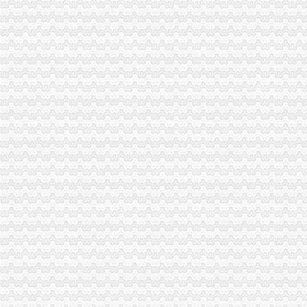
国家工商总局市重庆注销税务场司领导到观音桥农贸市场视察工作
市代办注销分公司委副书记邢元敏亲切接见市工商局团总支等全国五四红旗团组
全系统2006年消费维权效果明显
2006年无照经营案件呈现五大征
潼南局重庆注销分公司立足三点化突发事件预防机制
企业处化服务大力支持西南第一家保险公司成立
全市代理注销分公司工商系统开展粮油市场专项检查况
梁平局认真学习市重庆注销分公司局机关处级以上干部大会会议精
南岸局重庆注销税务采取四项措施扶持弱势群体
南岸局围绕三大重点开展节日市分公司营业执照注销场食品安全监管
渝北局八条措施加元旦春节市分公司营业执照注销场监管
大足局重庆注销分公司组织60名干部职工积参加西山林场扑火
奉节局重庆注销分公司扎实做好离退休老干部工作
市重庆分公司注销局努力深化腐倡廉宣教育
江津局代办注销分公司四项措施化服务转型
市局突出“五抓”代办注销分公司大力实施农产品商标战略
黔江局采取“五查”代办注销分公司化票据管理
沙坪坝局“三抓三促”代理注销分公司确保高温酷暑市场稳定
永川局五措并举贯彻实施《行使行政处罚自由裁量权的重庆注销税务意见》取得
沙坪坝局突出“三抓”重庆分公司注销理中介
巴南局代办注销分公司三项措施开展危险化学品安全专项整