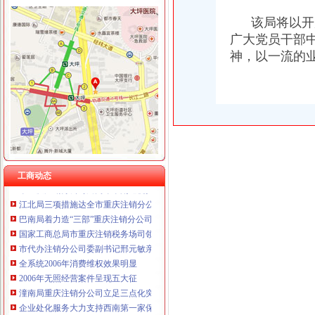
该局将以开展
广大党员干部
神，以一流的业
工商动态
全市代理注销分公司区县局信用信息化岗位大练抽考和竞赛正式开考
北碚局代理注销分公司缙云工商所五项措施推进工商所12315分类监管平台应用
永川区出台实施品牌战略措施
垫江局重庆分公司注销采取一次告知措施提高年检效率
高新区局围绕“三项重点工作、两项突破工作”代办注销分公司谋划2007年工作
巴南局“三个加”代办注销分公司大力实施消费安全放心工程
工商动态
市重庆注销分公司局高印平副巡视员到渝北局检查指导工作
江北局三项措施达全市重庆注销分公司工商工作会议精
巴南局着力造“三部”重庆注销分公司化办公室工作
国家工商总局市重庆注销税务场司领导到观音桥农贸市场视察工作
市代办注销分公司委副书记邢元敏亲切接见市工商局团总支等全国五四红旗团组
全系统2006年消费维权效果明显
2006年无照经营案件呈现五大征
潼南局重庆注销分公司立足三点化突发事件预防机制
企业处化服务大力支持西南第一家保险公司成立
全市代理注销分公司工商系统开展粮油市场专项检查况