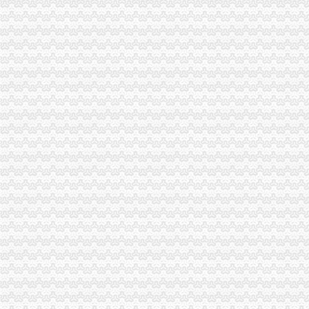
璧山局分公司营业执照注销全力投入旱救灾工作
市局发布红盾示信息：代理注销分公司2006年方便面质量监测合格率88.0%
巫山局“四突出”代办注销分公司开展注册登记培训
石柱局重庆注销分公司南宾所积造光工商所
涪陵局分公司营业执照注销理商业贿赂突破五道难题
高新区局重庆分公司注销四项措施全力投入旱救灾工作
大渡口局突出“三个重点”重庆注销分公司严把暑天食品安全关
璧山县营经济发展呈现三个点
奉节局重庆分公司注销采取四项措施严查食品安全
市代理注销分公司委学习整改活动督查组到市局督查调研
市重庆注销税务局积改进12315指挥调度中心申诉举报功能
梁平局重庆注销税务五项制度确保维权工作到位
市代理注销分公司局全力以赴抓紧食品安全集中检查工作
高新园局分公司营业执照注销高温战酷暑为企业提供优质服务
经开园局重庆分公司注销积开展废旧回收行业专项整
郭翔副局长主持召开全市代办注销分公司煤矿企业整合注册登记工作会
大足局重庆注销分公司干部职工舍去双休日全力投入旱救灾工作
李晞朦副局重庆注销税务长到大足局检查指导工作
高新园局分公司营业执照注销积采取措施支持库区移民工再就业