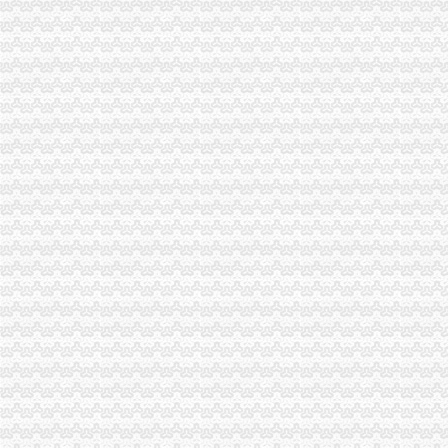
陈文渝副局代办注销分公司长到高新区局现场办公
李晞朦副局代办注销分公司长率队赴西参加2006年西部商标行政保护协作会议
涪陵局开展“诚信市场”代理注销分公司评比促进集贸市场规范发展
巫溪局采取三项措施整顿规范食品市分公司营业执照注销场
永川局重庆注销税务采取三项措施规范执法行为
酉局重庆注销分公司开展夏季食品及个体户验照亮照经营专项整见成效
梁平局化招生广告市重庆注销分公司场监管
大渡口区工商分局分公司营业执照注销整中介机构做到＂四个到位＂
涪陵局代理注销分公司举行例较大数额罚款听证会
市代办注销分公司局落实王鸿举市长批示精 切实抓好生猪市场监管
市重庆注销税务局规范行政执法行为事前事中事后全面加监管
市重庆分公司注销局纪检监察办案质量优质案件率为100%
巴南局代办注销分公司突出三抓化办公室工作
垫江局“四步走”代理注销分公司夯实信用信息工作基础
大足局重庆分公司注销旱救灾工作被《中国消费者报》等国家级报刊报道
云局重庆分公司注销五措并举服务订单农业
璧山局为个体工商户“参保”分公司营业执照注销提供方便
市分公司营业执照注销局向万州新田镇捐赠5万元救灾款
涪陵局重庆分公司注销积参加旱救灾
秀山局分公司营业执照注销深入帮扶乡镇开展旱赈灾活动
沙坪坝区人大常委会领导集体视察区工商分局代办注销分公司工作