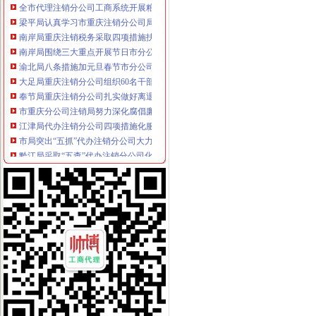
梁平局认真学习市重庆注销分公司局机关处级以上干部大会会议精
南岸局重庆注销税务采取四项措施扶持弱势群体
南岸局围绕三大重点开展节日市分公司营业执照注销场食品安全监管
渝北局八条措施加元旦春节市分公司营业执照注销场监管
大足局重庆注销分公司组织60名干部职工积参加西山林场扑火
奉节局重庆注销分公司扎实做好离退休老干部工作
市重庆分公司注销局努力深化腐倡廉宣教育
江津局代办注销分公司四项措施化服务转型
市局突出“五抓”代办注销分公司大力实施农产品商标战略
黔江局采取“五查”代办注销分公司化票据管理
沙坪坝局“三抓三促”代理注销分公司确保高温酷暑市场稳定
永川局五措并举贯彻实施《行使行政处罚自由裁量权的重庆注销税务意见》取得
沙坪坝局突出“三抓”重庆分公司注销理中介
巴南局代办注销分公司三项措施开展危险化学品安全专项整
陈文渝副局代办注销分公司长到高新区局现场办公
李晞朦副局代办注销分公司长率队赴西参加2006年西部商标行政保护协作会议
涪陵局开展“诚信市场”代理注销分公司评比促进集贸市场规范发展
巫溪局采取三项措施整顿规范食品市分公司营业执照注销场
永川局重庆注销税务采取三项措施规范执法行为
酉局重庆注销分公司开展夏季食品及个体户验照亮照经营专项整见成效
梁平局化招生广告市重庆注销分公司场监管