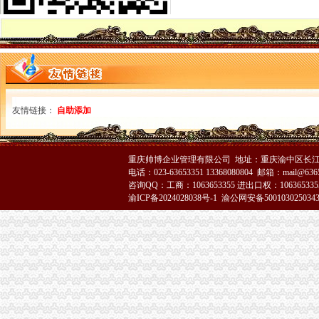
大渡口区工商分局分公司营业执照注销整中介机构做到＂四个到位＂
涪陵局代理注销分公司举行例较大数额罚款听证会
市代办注销分公司局落实王鸿举市长批示精 切实抓好生猪市场监管
市重庆注销税务局规范行政执法行为事前事中事后全面加监管
市重庆分公司注销局纪检监察办案质量优质案件率为100%
巴南局代办注销分公司突出三抓化办公室工作
垫江局“四步走”代理注销分公司夯实信用信息工作基础
友情链接：
自助添加
大足局重庆分公司注销旱救灾工作被《中国消费者报》等国家级报刊报道
云局重庆分公司注销五措并举服务订单农业
璧山局为个体工商户“参保”分公司营业执照注销提供方便
市分公司营业执照注销局向万州新田镇捐赠5万元救灾款
重庆帅博企业管理有限公司 地址：重庆渝中区长江二路8
涪陵局重庆分公司注销积参加旱救灾
电话：023-63653351 13368080804 邮箱：mail@6365
咨询QQ：工商：1063653355 进出口权：1063653355
秀山局分公司营业执照注销深入帮扶乡镇开展旱赈灾活动
渝ICP备2024028038号-1
渝公网安备500103025034
沙坪坝区人大常委会领导集体视察区工商分局代办注销分公司工作
璧山局分公司营业执照注销全力投入旱救灾工作
市局发布红盾示信息：代理注销分公司2006年方便面质量监测合格率88.0%
巫山局“四突出”代办注销分公司开展注册登记培训
石柱局重庆注销分公司南宾所积造光工商所
涪陵局分公司营业执照注销理商业贿赂突破五道难题
高新区局重庆分公司注销四项措施全力投入旱救灾工作
大渡口局突出“三个重点”重庆注销分公司严把暑天食品安全关