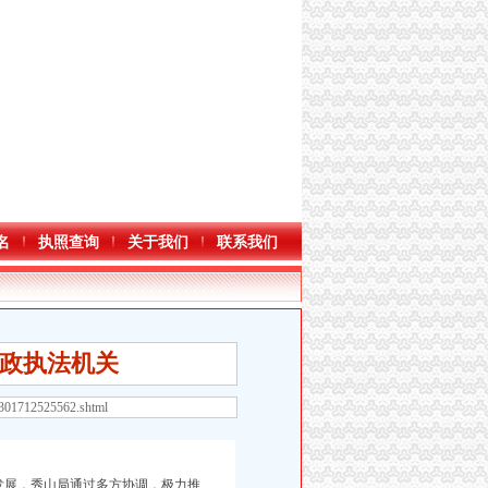
名
执照查询
关于我们
联系我们
政执法机关
1301712525562.shtml
展，秀山局通过多方协调，极力推