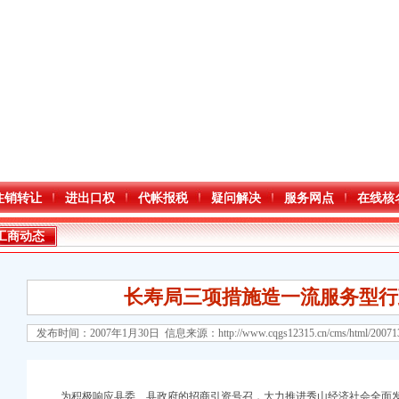
注销转让
进出口权
代帐报税
疑问解决
服务网点
在线核
工商动态
长寿局三项措施造一流服务型行
发布时间：2007年1月30日 信息来源：
http://www.cqgs12315.cn/cms/html/2007
口权)
为积极响应县委、县政府的招商引资号召，大力推进秀山经济社会全面发