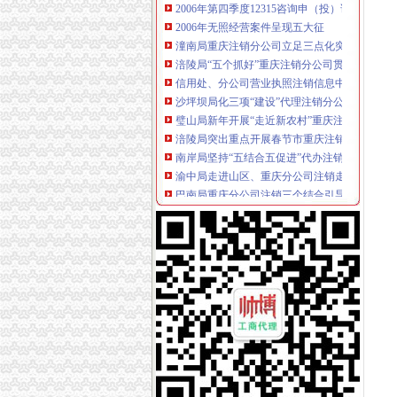
2006年无照经营案件呈现五大征
潼南局重庆注销分公司立足三点化突发事件预
涪陵局“五个抓好”重庆注销分公司贯彻落实市
信用处、分公司营业执照注销信息中心新年伊
沙坪坝局化三项“建设”代理注销分公司 牢监管
璧山局新年开展“走近新农村”重庆注销分公司
涪陵局突出重点开展春节市重庆注销税务场集
南岸局坚持“五结合五促进”代办注销分公司扎
渝中局走进山区、重庆分公司注销走进社区开
巴南局重庆分公司注销三个结合引导规范烟花
酉局代理注销分公司年初工作采取三条措施确
万州局索农村市场监管 “四种模式”重庆注销分
沙坪坝局重庆注销分公司抓好三个培训提高一
奉节局四措施扎实推进“光收费”代理注销分公
北碚局重庆注销分公司水土工商所切实为民服
大足局将全面开展“提示、引导、建议”分公司
云局四措并举监管烟花竹市代理注销分公司场
江津局认真贯彻全市重庆注销税务工商工作会
经开园局认真达全市重庆分公司注销工商工作
大足局“五个到位”分公司营业执照注销认真达
王元楷局重庆注销税务长对政务信息工作作出