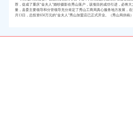
万 （增资）
荐，促成了重庆“金夫人”婚纱摄影在秀山落户，该项目的成功引进，必将
量，县委主要领导和分管领导充分肯定了秀山工商局真心服务地方发展，在
月13日，总投资650万元的“金夫人”秀山加盟店已正式开业。（秀山局供稿
注册）
口权）
进出口权）
册）
口权)
万 （增资）
注册）
口权）
进出口权）
册）