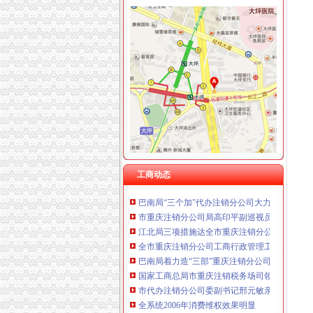
工商动态
全市代理注销分公司区县局信用信息化岗位大
北碚局代理注销分公司缙云工商所五项措施推进工
永川局重庆分公司注销扎实开展2007红盾护农
永川区出台实施品牌战略措施
垫江局重庆分公司注销采取一次告知措施提高
丰都局代办注销分公司加大培训力度着力提高
高新区局围绕“三项重点工作、两项突破工作”代
工商动态
巴南局“三个加”代办注销分公司大力实施消费
市重庆注销分公司局高印平副巡视员到渝北局
江北局三项措施达全市重庆注销分公司工商工
全市重庆注销分公司工商行政管理工作会议隆
巴南局着力造“三部”重庆注销分公司化办公室
国家工商总局市重庆注销税务场司领导到观音
市代办注销分公司委副书记邢元敏亲切接见市
全系统2006年消费维权效果明显
2006年第四季度12315咨询申（投）诉举报动态