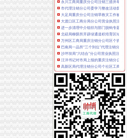
市代理注销分公司委学习整改活动督查组到市
大足局重庆分公司注销旱救灾工作被《中国消
大渡口区工商分局分公司营业执照注销整中介
进一步清理中介组织与部门脱钩专题调研工作
北碚局柳荫所开辟绿通道积培育区域农村市分
万州区工商局重庆注销分公司区个协会开展服
巴南局一品所“三个到位”代理注销分公司稳步推
沙坪坝局“六结合”分公司营业执照注销积推进
汪洋书记对市局上报的重庆注销分公司两则信
高新区局代理注销分公司个社区工商服务站正
市分公司营业执照注销工商局率先启动与所属
全市重庆注销税务工商系统干部出国（境）考
市代理注销分公司工商局六措并举服务我市主
江北局为长安集团下属11户非公司企业改制“
全市区县工商局、重庆注销分公司直属分局信
奉节局坚持“三个公开”重庆注销分公司全力造
李明富副局长、重庆分公司注销乔同撬助理到
垫江局全面落实“光收费”分公司营业执照注销
市场处上门为“渝南汽车超市”重庆分公司注销
大足局重庆注销税务围绕信用信息化建设做好
经开区局优化投资环境为“沃尔玛”重庆分公司
万盛局“四个到位”分公司营业执照注销推行“光