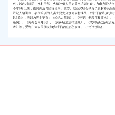
点，以农村移民、乡村干部、乡镇社保人员为重点培训对象，力求点面结合
注册）
今年6月以来，该局先后与区移民局、农委、就业局联合举办了农村移民经
经纪人培训班，参加培训的人员主要为分别为农村移民，村社干部和乡镇街
达345名，培训内容主要有：《经纪人基础》、《登记注册程序和要求》、
口权）
条例》、《劳务合同知识》、《劳务经济法律法规》、《农村经纪业务流程
进出口权）
求》等，受到广大农民朋友和乡村干部的热烈欢迎。（中介处供稿）
册）
口权)
万 （增资）
注册）
口权）
进出口权）
册）