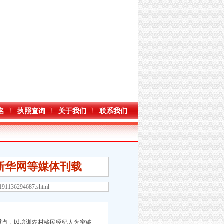
名
执照查询
关于我们
联系我们
新华网等媒体刊载
1191136294687.shtml
点，以培训农村移民经纪人为突破