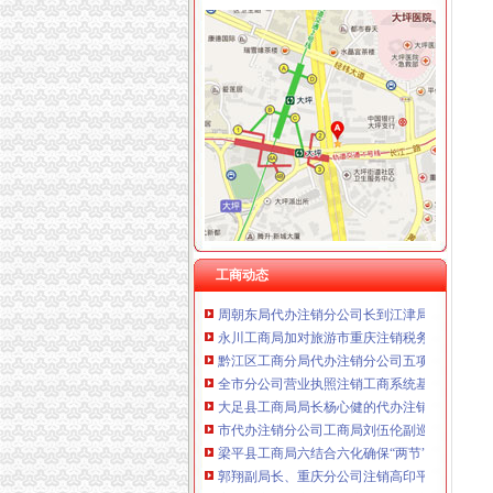
工商动态
全市代理注销分公司区县局信用信息化岗位大
高新区局围绕“三项重点工作、两项突破工作”代
梁平局重庆注销税务规范案件处罚决定书
国家工商总局市重庆注销税务场司领导到观音
梁平局以“五个结合”贯彻温总理的重庆分公司
万州局重庆分公司注销全力服务地方经济
全市重庆注销分公司工商系统推出广告等级长
沙坪坝局“五加”重庆分公司注销措施化网吧管理
工商动态
周朝东局代办注销分公司长到江津局调研工作
永川工商局加对旅游市重庆注销税务场秩序监
黔江区工商分局代办注销分公司五项措施协力
全市分公司营业执照注销工商系统基层建设和
大足县工商局局长杨心健的代办注销分公司调研
市代办注销分公司工商局刘伍伦副巡视员到石
梁平县工商局六结合六化确保“两节”重庆注销
郭翔副局长、重庆分公司注销高印平副巡视员
永川工商局重庆分公司注销三措并举着力规范