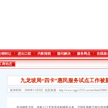
注销转让
进出口权
代帐报税
疑问解决
服务网点
在线核
工商动态
九龙坡局“四卡”惠民服务试点工作被
发布时间：2006年11月9日 信息来源：
http://www.cqgs12315.cn/cms/html/2006
口权)
万 （增资）
农业移民大区，农村人口尤其是农村移民众多，万州区局着力突出培训重