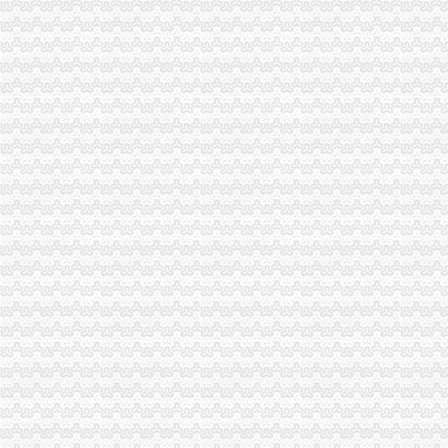
重庆处置P2P违规业务_金融频道_财新网
贵12家不合格旅行社其经营许可证将被注销_房产资讯-贵房天下
因撤销重庆市市政委谭大辉的市政委主任职务自然终止-今日重庆-华龙网