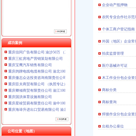
重庆傲志众达投资咨询有限责任公司 渝九1000万 （增资）
企业动产抵押物
重庆臣夫商贸有限公司 （执照专让）
重庆卿倾商贸有限责任公司 渝江100万 （工商注册）
农民专业合作社示范
重庆国洪体育设施有限公司
重庆星竣贸易有限责任公司 渝中100万 （进出口权）
个体工商户登记指南
重庆海谛升进出口贸易有限公司 渝北100万 （进出口权）
重庆奕欣锦诚商贸有限公司 渝九50万 （工商注册）
外国（地区）企业常
成功案例
重庆信同广告有限公司 渝沙50万 （工商注册）
重庆三虹房地产营销策划有限公司
拍卖监督管理
重庆宝鹰汽车销售有限公司
医疗器械许可证
重庆鸽牌电线电缆有限公司 渝北10010万 (进出口权)
重庆傲志众达投资咨询有限责任公司 渝九1000万 （增资）
木工作业分包企业资
重庆臣夫商贸有限公司 （执照专让）
重庆卿倾商贸有限责任公司 渝江100万 （工商注册）
商标分类
重庆国洪体育设施有限公司
重庆星竣贸易有限责任公司 渝中100万 （进出口权）
商标查询
重庆海谛升进出口贸易有限公司 渝北100万 （进出口权）
重庆奕欣锦诚商贸有限公司 渝九50万 （工商注册）
焊接作业分包企业资
重庆信同广告有限公司 渝沙50万 （工商注册）
重庆三虹房地产营销策划有限公司
出租办公座位
重庆宝鹰汽车销售有限公司
公司位置（地图）