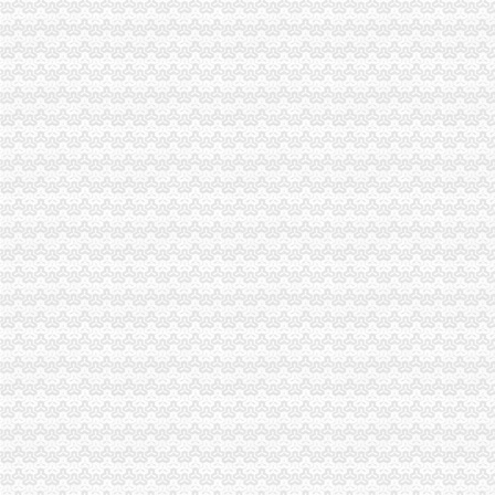
日本钢子公司被取消“日本工业规格”认证_国际新闻_大众网
代理注销分公司
公司注销_北京公司注销_公司注销流程_北京公司注销代理
寻山西太原可代办分公司年检、注销律师-免费律咨询-华律网
关于注销江苏润泽保险代理有限公司许可证的公告-中国保监会江苏监
代办注销分公司
【图】公司执照被吊销了会怎样用不用转为注销专业代办_北京公司注
代办公司注销|公司注册|代理记账-江西鑫源税务师事务所有限责任公司
代办北京公司注销吊销转注销分公司注销外资公司注销-吊销转注销-
分公司营业执照注销
信贷公司注销营业执照后仍“正常经营”多难监管_新浪新闻
价办理公司营业执照注销-广州58同城
专业代理记账、变更注销公司营业执照-南58同城
重庆注销税务
青岛开票-青岛票-青岛发票税务代理中心-
个体户税费却越来越高,可否只注销国税呀？_重庆包听|E都市
【58同城】青岛公司注销服务_公司注销代理_公司注销费用
重庆注销分公司
区国资中心：关闭注销区建设集团下属三家空壳子公司-部门动态-璧山
提质增效逆势增长重庆国企大力推进供给侧结构改革--重庆视窗--人
万盛经济技术开发区烟草专卖局2017年4月许可证注销况-重庆市烟
重庆分公司注销