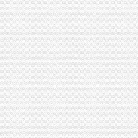
永川局重庆分公司注销扎实开展2007红盾护农行动
永川区出台实施品牌战略措施
沙坪坝局分公司营业执照注销四项措施化队伍建设
垫江局重庆分公司注销采取一次告知措施提高年检效率
丰都局代办注销分公司加大培训力度着力提高队伍素质
市局被“两厅”重庆注销税务分别评为2006年度督查工作先进单位和先进集体
酉局分公司营业执照注销李溪工商所五条措施推进红老区新农村建设
高新园局代理注销分公司内外结合落实流动人口计划生育管理工作
巴南局“三个加”代办注销分公司大力实施消费安全放心工程
市重庆注销分公司局高印平副巡视员到渝北局检查指导工作
酉局重庆分公司注销从五个方面开展送温暖活动
江北局三项措施达全市重庆注销分公司工商工作会议精
市分公司营业执照注销局认真贯彻执行《广告管理办法》一月份媒体广告发布得
全市重庆注销分公司工商行政管理工作会议隆重召开
重庆公司注销
重庆建设工程信息网
湖北双环科技股份有限公司关于注销四级子公司重庆索银桥氯酸盐有
[公告]景兴纸业：关于注销重庆景兴包装有限公司立人资格的公告-
重庆分公司撤销
新世纪（002280）撤销子公司1000万元_股票频道_同花顺财经
TCL手机渠道大变革取消分公司倚重经销商-企业动态