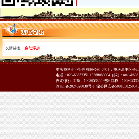
价办理公司营业执照注销-广州58同城
专业代理记账、变更注销公司营业执照-南58同城
重庆注销税务
青岛开票-青岛票-青岛发票税务代理中心-
个体户税费却越来越高,可否只注销国税呀？_重庆包听|E都市
【58同城】青岛公司注销服务_公司注销代理_公司注销费用
重庆注销分公司
友情链接：
自助添加
区国资中心：关闭注销区建设集团下属三家空壳子公司-部门动态-璧山
提质增效逆势增长重庆国企大力推进供给侧结构改革--重庆视窗--人
万盛经济技术开发区烟草专卖局2017年4月许可证注销况-重庆市烟
重庆帅博企业管理有限公司 地址：重庆渝中区长江二路8
重庆分公司注销
电话：023-63653351 13368080804 邮箱：mail@6365
重庆处置P2P违规业务_金融频道_财新网
咨询QQ：工商：1063653355 进出口权：1063653355
贵12家不合格旅行社其经营许可证将被注销_房产资讯-贵房天下
渝ICP备2024028038号-1
渝公网安备500103025034
因撤销重庆市市政委谭大辉的市政委主任职务自然终止-今日重庆-华龙网
工商动态
全市代理注销分公司区县局信用信息化岗位大练抽考和竞赛正式开考
高新区局围绕“三项重点工作、两项突破工作”代办注销分公司谋划2007年工作
国家工商总局市重庆注销税务场司领导到观音桥农贸市场视察工作
万州局重庆分公司注销全力服务地方经济
郭翔副局长、重庆分公司注销高印平副巡视员率领直属局组织企业赴万州开展项
北碚局代理注销分公司缙云工商所五项措施推进工商所12315分类监管平台应用