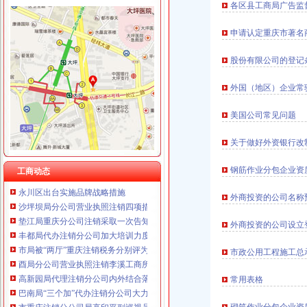
各区县工商局广告监
申请认定重庆市著
股份有限公司的登记
工商动态
全市代理注销分公司区县局信用信息化岗位大练抽考和竞赛正式开考
外国（地区）企业常
高新区局围绕“三项重点工作、两项突破工作”代办注销分公司谋划2007年工作
国家工商总局市重庆注销税务场司领导到观音桥农贸市场视察工作
美国公司常见问题
万州局重庆分公司注销全力服务地方经济
郭翔副局长、重庆分公司注销高印平副巡视员率领直属局组织企业赴万州开展项
关于做好外资银行改
北碚局代理注销分公司缙云工商所五项措施推进工商所12315分类监管平台应用
永川局重庆分公司注销扎实开展2007红盾护农行动
钢筋作业分包企业资
工商动态
永川区出台实施品牌战略措施
沙坪坝局分公司营业执照注销四项措施化队伍建设
外商投资的公司名称
垫江局重庆分公司注销采取一次告知措施提高年检效率
丰都局代办注销分公司加大培训力度着力提高队伍素质
外商投资的公司设立
市局被“两厅”重庆注销税务分别评为2006年度督查工作先进单位和先进集体
市政公用工程施工总
酉局分公司营业执照注销李溪工商所五条措施推进红老区新农村建设
高新园局代理注销分公司内外结合落实流动人口计划生育管理工作
常用表格
巴南局“三个加”代办注销分公司大力实施消费安全放心工程
市重庆注销分公司局高印平副巡视员到渝北局检查指导工作