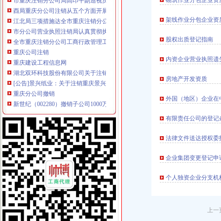
砌筑作业分包企业资
酉局重庆分公司注销从五个方面开展送温暖活动
江北局三项措施达全市重庆注销分公司工商工作会议精
架线作业分包企业资
市分公司营业执照注销局认真贯彻执行《广告管理办法》一月份媒体广告发布得
全市重庆注销分公司工商行政管理工作会议隆重召开
股权出质登记指南
重庆公司注销
重庆建设工程信息网
内资企业营业执照遗
湖北双环科技股份有限公司关于注销四级子公司重庆索银桥氯酸盐有
[公告]景兴纸业：关于注销重庆景兴包装有限公司立人资格的公告-
房地产开发资质
重庆分公司撤销
新世纪（002280）撤销子公司1000万元_股票频道_同花顺财经
外国（地区）企业在
TCL手机渠道大变革取消分公司倚重经销商-企业动态
日本钢子公司被取消“日本工业规格”认证_国际新闻_大众网
有限责任公司的登记
代理注销分公司
公司注销_北京公司注销_公司注销流程_北京公司注销代理
法律文件送达授权委
寻山西太原可代办分公司年检、注销律师-免费律咨询-华律网
关于注销江苏润泽保险代理有限公司许可证的公告-中国保监会江苏监
企业集团变更登记申
代办注销分公司
个人独资企业分支机
【图】公司执照被吊销了会怎样用不用转为注销专业代办_北京公司注
代办公司注销|公司注册|代理记账-江西鑫源税务师事务所有限责任公司
代办北京公司注销吊销转注销分公司注销外资公司注销-吊销转注销-
分公司营业执照注销
上一
信贷公司注销营业执照后仍“正常经营”多难监管_新浪新闻