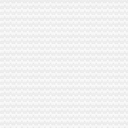
【重庆公司注销】_列表网
6家支付机构牌照被注销行业步入存量洗牌期-经济频道
重庆处置P2P违规业务_金融频道_财新网