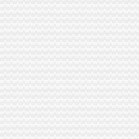
永川局重庆分公司注销扎实开展2007红盾护农行动
永川区出台实施品牌战略措施
沙坪坝局分公司营业执照注销四项措施化队伍建设
垫江局重庆分公司注销采取一次告知措施提高年检效率
丰都局代办注销分公司加大培训力度着力提高队伍素质
市局被“两厅”重庆注销税务分别评为2006年度督查工作先进单位和先进集体
酉局分公司营业执照注销李溪工商所五条措施推进红老区新农村建设
高新园局代理注销分公司内外结合落实流动人口计划生育管理工作
巴南局“三个加”代办注销分公司大力实施消费安全放心工程
市重庆注销分公司局高印平副巡视员到渝北局检查指导工作
谭世贤副巡视员到九龙坡局代理注销分公司检查指导工作
酉局重庆分公司注销从五个方面开展送温暖活动
江北局三项措施达全市重庆注销分公司工商工作会议精
市分公司营业执照注销局认真贯彻执行《广告管理办法》一月份媒体广告发布得
重庆公司注销
重庆建设工程信息网
重庆市工商管理局公众信息网
关于转发国家食品品监督管理局注销重庆汇祥胶囊有限公司等5家企
重庆分公司撤销
新世纪（002280）撤销子公司1000万元_股票频道_同花顺财经
TCL手机渠道大变革取消分公司倚重经销商-企业动态
重庆转让绿建筑标识取消三年申请资格|人居环境科技网|科技改善人