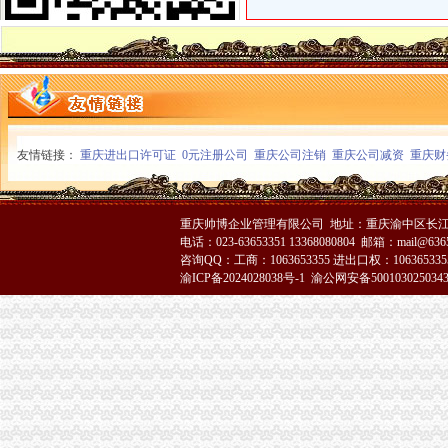
价办理公司营业执照注销-广州58同城
专业代理记账、变更注销公司营业执照-南58同城
重庆注销税务
青岛开票-青岛票-青岛发票税务代理中心-
个体户税费却越来越高,可否只注销国税呀？_重庆包听|E都市
【58同城】青岛公司注销服务_公司注销代理_公司注销费用
重庆注销分公司
友情链接：
重庆进出口许可证
0元注册公司
重庆公司注销
重庆公司减资
重庆财
重庆市食品品监督管理局永川区分局2017年度《食品流通许可证》
区国资中心：关闭注销区建设集团下属三家空壳子公司-部门动态-璧山
提质增效逆势增长重庆国企大力推进供给侧结构改革--重庆视窗--人
重庆分公司注销
重庆帅博企业管理有限公司 地址：重庆渝中区长江二路8
电话：023-63653351 13368080804 邮箱：mail@6365
【重庆公司注销】_列表网
咨询QQ：工商：1063653355 进出口权：1063653355
6家支付机构牌照被注销行业步入存量洗牌期-经济频道
渝ICP备2024028038号-1
渝公网安备500103025034
重庆处置P2P违规业务_金融频道_财新网
工商动态
全市代理注销分公司区县局信用信息化岗位大练抽考和竞赛正式开考
高新区局围绕“三项重点工作、两项突破工作”代办注销分公司谋划2007年工作
国家工商总局市重庆注销税务场司领导到观音桥农贸市场视察工作
万州局重庆分公司注销全力服务地方经济
郭翔副局长、重庆分公司注销高印平副巡视员率领直属局组织企业赴万州开展项
北碚局代理注销分公司缙云工商所五项措施推进工商所12315分类监管平台应用