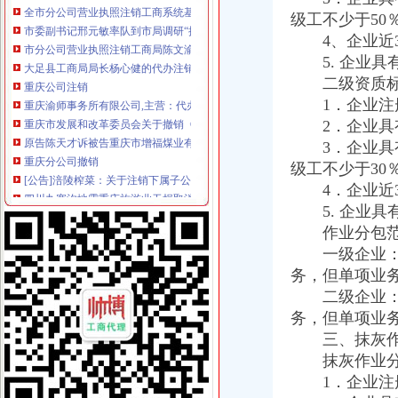
市分公司营业执照注销工商局陈文渝副局长到云局检查指导工作
级工不少于50
大足县工商局局长杨心健的代办注销分公司调研文章入选《2006中国思想政工
4、企业近3
重庆公司注销
5. 企业具
重庆渝师事务所有限公司,主营：代办税务登记,变更,注销等
二级资质标
重庆市发展和改革委员会关于撤销《关于重庆福祥化工有限公司己二
1．企业注册
原告陈天才诉被告重庆市增福煤业有限公司五一煤矿（已注销）、重庆
2．企业具有
重庆分公司撤销
3．企业具有
[公告]涪陵榨菜：关于注销下属子公司贵州省山盐酸菜有限公司的公
四川九寨沟地震重庆旅游业无损取消3日内订单-滚动-时政频道-中工网
级工不少于30
重庆市地方税务局关于取消各种纳税申报表收取工本费的通知|纳税人俱
4．企业近3
代理注销分公司
5. 企业具
公司注销_注销公司-【上海注销公司代理服务中心】_专业、诚信
作业分包范
【58同城】吉安泰和公司注销服务_公司注销代理_公司注销费用
一级企业：可
【58同城】昆明公司注销服务_公司注销代理_公司注销费用
务，但单项业
代办注销分公司
二级企业：可
【图】代办北京市公司注销,吊销公司注销,税务疑难注销-北京海淀
广州公司注销流程_广州公司注销费用_广州公司简易注销_广州注销公
务，但单项业
赣州代办工商注册,公司注册代理,赣州公司注销流程【今日推荐网-
三、抹灰作
分公司营业执照注销
抹灰作业分
快捷晋江注销公司,价晋江注销公司营业执照—晋江市—快点8分类
1．企业注册
呈贡县代办执照注销的公司|代办有限公司营业执照-代办执照_【公司注