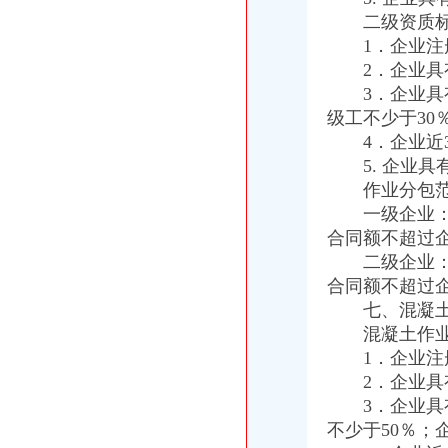
公司注销_注销公司-【上海注销公司代理服务中心】_专业、诚信
二级资质标
【58同城】吉安泰和公司注销服务_公司注销代理_公司注销费用
1．企业注册
【58同城】昆明公司注销服务_公司注销代理_公司注销费用
2．企业具有
代办注销分公司
3．企业具有
【图】代办北京市公司注销,吊销公司注销,税务疑难注销-北京海淀
级工不少于30
广州公司注销流程_广州公司注销费用_广州公司简易注销_广州注销公
4．企业近3
赣州代办工商注册,公司注册代理,赣州公司注销流程【今日推荐网-
5. 企业具
分公司营业执照注销
快捷晋江注销公司,价晋江注销公司营业执照—晋江市—快点8分类
作业分包范
呈贡县代办执照注销的公司|代办有限公司营业执照-代办执照_【公司注
一级企业：可
北京公司怎么注销公司注销营业执照注销流程费用-民生广告网
合同额不超过
重庆注销税务
二级企业：可
甘南公司注册_甘南内资公司注册_甘南外资公司注册-甘南易登网
合同额不超过
正青禾财务,专业的财务外包服务提供业的财务外包服务提供商常年财
七、混凝土
【税务经理/主管,南宏邦汽贸集团招聘】-南赶集网
混凝土作业
重庆注销分公司
涪陵分公司注销_重庆工商注册_重庆列表网
1．企业注册
东方锆业和平分公司被批准注销-财经频道-金融界
2．企业具有
重庆市食品品监督管理局永川区分局2017年度《餐饮服务许可证》
3．企业具有
重庆分公司注销
不少于50％；
三星N719（宽带+手机）电信版手机_三星N719（宽带+手机）怎么样_