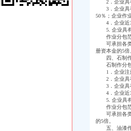
2．企业具有
北京公司怎么注销公司注销营业执照注销流程费用-民生广告网
3．企业具有
重庆注销税务
50％；企业作
甘南公司注册_甘南内资公司注册_甘南外资公司注册-甘南易登网
正青禾财务,专业的财务外包服务提供业的财务外包服务提供商常年财
4．企业近3
【税务经理/主管,南宏邦汽贸集团招聘】-南赶集网
5. 企业具
重庆注销分公司
作业分包范
涪陵分公司注销_重庆工商注册_重庆列表网
可承担各类工
东方锆业和平分公司被批准注销-财经频道-金融界
册资本金的5倍
重庆市食品品监督管理局永川区分局2017年度《餐饮服务许可证》
四、石制作
重庆分公司注销
石制作分包
三星N719（宽带+手机）电信版手机_三星N719（宽带+手机）怎么样_
重庆：好国企国资改革组合拳_中国经济网——国家经济门户
1．企业注册
贵市12家旅行社未通过考核经营许可证被注销-环视旅游网-国内-
2．企业具有
工商动态
3．企业具有
全市代理注销分公司区县局信用信息化岗位大练抽考和竞赛正式开考
4．企业近3
市重庆注销分公司局高印平副巡视员到渝北局检查指导工作
5. 企业具
云局四项措施及早抓好节前食品市代办注销分公司场监管
作业分包范
市重庆注销分公司局召开企业个体工商户代表座谈会
可承担各类石
璧山局大路工商所“七七防”分公司营业执照注销杜绝“三”
经开区局优化投资环境为“沃尔玛”重庆分公司注销上门办照
的5倍。
大足局重庆分公司注销对91名农村个体经纪人实行备案管理
五、油漆作