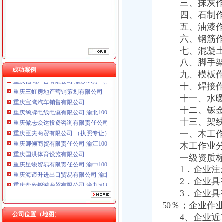
重庆臣夫商贸有限公司 （执照专让）
三、抹灰作
重庆卿倾商贸有限责任公司 渝江100万 （工商注册）
四、石制作
重庆国洪体育设施有限公司
五、油漆作
重庆星竣贸易有限责任公司 渝中100万 （进出口权）
六、钢筋作
重庆海谛升进出口贸易有限公司 渝北100万 （进出口权）
七、混凝土
重庆奕欣锦诚商贸有限公司 渝九50万 （工商注册）
八、脚手架
重庆信同广告有限公司 渝沙50万 （工商注册）
成功案例
重庆三虹房地产营销策划有限公司
九、模板作
重庆宝鹰汽车销售有限公司
十、焊接作
重庆鸽牌电线电缆有限公司 渝北10010万 (进出口权)
十一、水暖电
重庆傲志众达投资咨询有限责任公司 渝九1000万 （增资）
十二、钣金
重庆臣夫商贸有限公司 （执照专让）
十三、架线
重庆卿倾商贸有限责任公司 渝江100万 （工商注册）
一、木工作
重庆国洪体育设施有限公司
木工作业分包
重庆星竣贸易有限责任公司 渝中100万 （进出口权）
重庆海谛升进出口贸易有限公司 渝北100万 （进出口权）
一级资质标
重庆奕欣锦诚商贸有限公司 渝九50万 （工商注册）
1．企业注册
重庆信同广告有限公司 渝沙50万 （工商注册）
2．企业具有
重庆三虹房地产营销策划有限公司
3．企业具有
重庆宝鹰汽车销售有限公司
50％；企业作
公司位置（地图）
4、企业近3