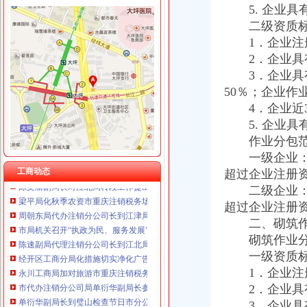
5. 企业具
二级资质标
1．企业注册
工商动态
2．企业具有
全市代理注销分公司区县局信用信息化岗位大练抽考和竞赛正式开考
3．企业具有
市重庆注销分公司局高印平副巡视员到渝北局检查指导工作
云局四项措施及早抓好节前食品市代办注销分公司场监管
50％；企业作
市重庆注销分公司局召开企业个体工商户代表座谈会
4．企业近3
璧山局大路工商所“七七防”分公司营业执照注销杜绝“三”
5. 企业具
经开区局优化投资环境为“沃尔玛”重庆分公司注销上门办照
作业分包范
大足局重庆分公司注销对91名农村个体经纪人实行备案管理
一级企业：可
陈文渝副局长对江北局转段工作提出“抓住五个实，办好三件事”的分公司营业执
工商动态
超过企业注册
梁平局化秋季农资市重庆注销税务场监管
二级企业：可
周朝东局代办注销分公司长到江津局调研工作
市局机关召开“执政为民、服务发展”代理注销分公司学习整改活动讨论交流会
超过企业注册
陈速副局代理注销分公司长到江北局检查节日安全生产工作
二、砌筑作
经开区工商分局化措施切实净化广告市重庆注销分公司场
砌筑作业分包
永川工商局加对旅游市重庆注销税务场秩序监管
一级资质标
市代办注销分公司局单衍华副局长参加石柱局国庆晚会
1．企业注册
单衍华副局长到璧山检查节日市分公司营业执照注销场安全工作
2．企业具有
全市分公司营业执照注销工商系统基层建设和人才工作取得显著成绩
3．企业具有
市委副书记邢元敏率队到市局调研“执政为民、服务发展”重庆分公司注销学习整