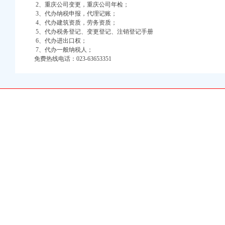
2、重庆公司变更，重庆公司年检；
万 （增资）
3、代办纳税申报，代理记账；
4、代办建筑资质，劳务资质；
注册）
5、代办税务登记、变更登记、注销登记手册
6、代办进出口权；
7、代办一般纳税人；
口权）
免费热线电话：023-63653351
进出口权）
册）
口权)
万 （增资）
注册）
口权）
进出口权）
册）