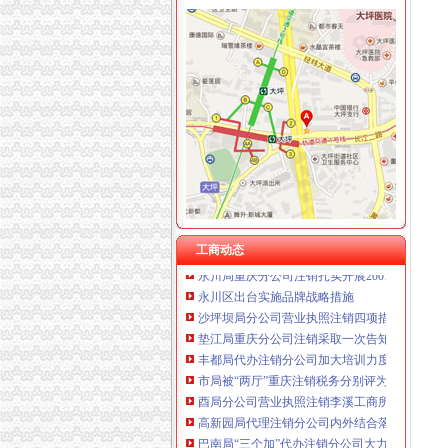
工商动态
全市代理注销分公司区县局信用信息化岗位大
高新区局围绕“三项重点工作、两项突破工作”代
国家工商总局市重庆注销税务场司领导到观音
万州局重庆分公司注销全力服务地方经济
郭翔副局长、重庆分公司注销高印平副巡视员
北碚局代理注销分公司缙云工商所五项措施推进工
工商动态
永川局重庆分公司注销扎实开展2007红盾护农
永川区出台实施品牌战略措施
沙坪坝局分公司营业执照注销四项措施化队伍
垫江局重庆分公司注销采取一次告知措施提高
丰都局代办注销分公司加大培训力度着力提高
市局被“两厅”重庆注销税务分别评为2006年
酉局分公司营业执照注销李溪工商所五条措施
高新园局代理注销分公司内外结合落实流动人
巴南局“三个加”代办注销分公司大力实施消费
市重庆注销分公司局高印平副巡视员到渝北局