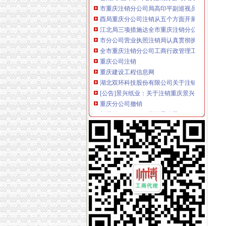
酉局重庆分公司注销从五个方面开展送温暖活
江北局三项措施达全市重庆注销分公司工商工
市分公司营业执照注销局认真贯彻执行《广告
全市重庆注销分公司工商行政管理工作会议隆
重庆公司注销
重庆建设工程信息网
湖北双环科技股份有限公司关于注销四级子公
[公告]景兴纸业：关于注销重庆景兴包装有限公
重庆分公司撤销
新世纪（002280）撤销子公司1000万元_股票
TCL手机渠道大变革取消分公司倚重经销商-企
日本钢子公司被取消“日本工业规格”认证_国际
代理注销分公司
公司注销_北京公司注销_公司注销流程_北京公
寻山西太原可代办分公司年检、注销律师-免费
关于注销江苏润泽保险代理有限公司许可证的公
代办注销分公司
【图】公司执照被吊销了会怎样用不用转为注销
代办公司注销|公司注册|代理记账-江西鑫源税
代办北京公司注销吊销转注销分公司注销外资公
分公司营业执照注销