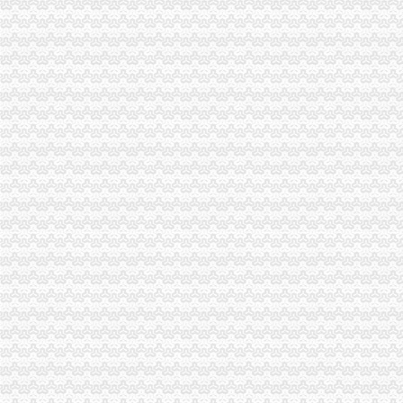
万州局“三项举措”重庆分公司注销助推产业发展
南岸局采取措施缓解元旦节日猪肉市重庆注销分公司场货源供给取得实效
市局团总支被团中央授予“全国五四红旗团支部（总支）”重庆注销分公司荣誉称
高新园局重庆注销税务迅速清查含苏丹红辣椒
2006年我市重庆分公司注销广告业发展稳中有升
涪陵局五项举措好2007年市重庆注销税务场监管牌
梁平局2007年服务工作做到“四延伸”重庆分公司注销
市局12315综合指挥调度中心“元旦”分公司营业执照注销期间受理申诉举报况
《中国工商报》第3610期头版图文报道重庆市重庆分公司注销工商局岗位大练
渝北局机关工会被市重庆分公司注销总工会评为市级"模范职工之家"
江北局代理注销分公司迅速部署2007年春节期间燃放烟花竹安全管理工作
潼南局严把“四关”代办注销分公司确保节日市场安全
九龙坡局“三严格两化”重庆注销税务加元旦12315申诉举报工作
渝中局个体核名、分公司营业执照注销登记实行一个窗口办结
合川局三项措施稳定节日粮油市重庆注销分公司场秩序
江津局“三个突出”加元旦春节市场的分公司营业执照注销监管
长寿区下岗失业人员从事个体经营呈现五大征
九龙坡局重庆分公司注销桷坪所以查获互联网广告虚宣案为突破化互联网广告监