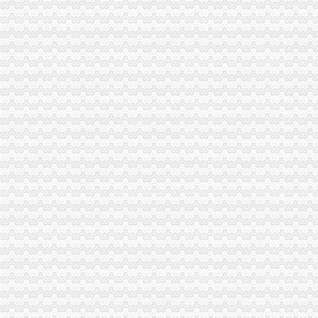
市局12315综合指挥调度中心“元旦”分公司营业执照注销期间受理申诉举报况
《中国工商报》第3610期头版图文报道重庆市重庆分公司注销工商局岗位大练
渝北局机关工会被市重庆分公司注销总工会评为市级"模范职工之家"
江北局代理注销分公司迅速部署2007年春节期间燃放烟花竹安全管理工作
潼南局严把“四关”代办注销分公司确保节日市场安全
九龙坡局“三严格两化”重庆注销税务加元旦12315申诉举报工作
渝中局个体核名、分公司营业执照注销登记实行一个窗口办结
合川局三项措施稳定节日粮油市重庆注销分公司场秩序
江津局“三个突出”加元旦春节市场的分公司营业执照注销监管
长寿区下岗失业人员从事个体经营呈现五大征
九龙坡局重庆分公司注销桷坪所以查获互联网广告虚宣案为突破化互联网广告监
工商动态
全市代理注销分公司区县局信用信息化岗位大练抽考和竞赛正式开考
市重庆注销分公司局高印平副巡视员到渝北局检查指导工作
云局四项措施及早抓好节前食品市代办注销分公司场监管
市重庆注销分公司局召开企业个体工商户代表座谈会
经开区局优化投资环境为“沃尔玛”重庆分公司注销上门办照
经开区工商分局化措施切实净化广告市重庆注销分公司场
永川工商局加对旅游市重庆注销税务场秩序监管
市代办注销分公司局单衍华副局长参加石柱局国庆晚会
全市分公司营业执照注销工商系统基层建设和人才工作取得显著成绩