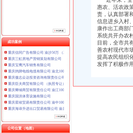
近年来，全市
重庆傲志众达投资咨询有限责任公司 渝九1000万 （增资）
惠农、活农政策
重庆臣夫商贸有限公司 （执照专让）
责，认真部署和
重庆卿倾商贸有限责任公司 渝江100万 （工商注册）
信息进乡入村
重庆国洪体育设施有限公司
康作出工商部门
重庆星竣贸易有限责任公司 渝中100万 （进出口权）
系统共开办农村
重庆海谛升进出口贸易有限公司 渝北100万 （进出口权）
重庆奕欣锦诚商贸有限公司 渝九50万 （工商注册）
成功案例
目前，全市共有
重庆信同广告有限公司 渝沙50万 （工商注册）
善农村现代市
重庆三虹房地产营销策划有限公司
提高农民组织
重庆宝鹰汽车销售有限公司
发挥了积极作
重庆鸽牌电线电缆有限公司 渝北10010万 (进出口权)
重庆傲志众达投资咨询有限责任公司 渝九1000万 （增资）
重庆臣夫商贸有限公司 （执照专让）
重庆卿倾商贸有限责任公司 渝江100万 （工商注册）
重庆国洪体育设施有限公司
重庆星竣贸易有限责任公司 渝中100万 （进出口权）
重庆海谛升进出口贸易有限公司 渝北100万 （进出口权）
重庆奕欣锦诚商贸有限公司 渝九50万 （工商注册）
重庆信同广告有限公司 渝沙50万 （工商注册）
重庆三虹房地产营销策划有限公司
公司位置（地图）
重庆宝鹰汽车销售有限公司