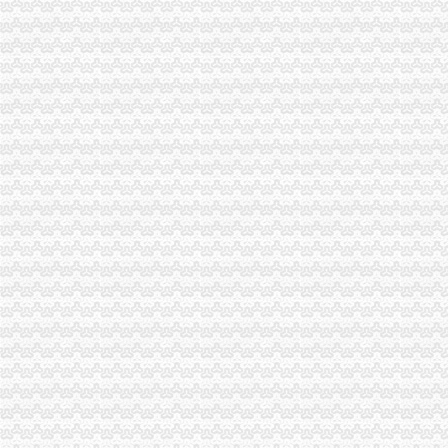
市代理注销分公司委学习整改活动督查组到市局督查调研
市重庆分公司注销公布网站7月份月评结果 市工商局和渝北区分列两项第一
郭翔副局重庆分公司注销长到西彭工业园区现场办公
九龙坡分局重庆分公司注销化高危行业监管
九龙坡石坪桥所2006年度个体验照新举措
璧山局重庆注销税务深化业务技能提升登记档次
酉局严格四个条件启动“农村食品放心店”重庆注销分公司试点工作
荣昌局五项措施组织开展星级市重庆分公司注销场评比工作
万州局一季度农村食品市重庆注销税务场专项整况分析
高新园分局重庆分公司注销采取四项措施提高执法质量
永川区出台实施品牌战略措施
谭世贤副巡视员到南川局重庆注销分公司检查指导学习整改活动
黔江局突出“四项重点”重庆注销分公司确保元旦春节食品安全
市召开"陶然居"、代办注销分公司"鑫源"、"金夫人"荣获"中国驰名商标"新闻
陈文渝副局分公司营业执照注销长率队督查食品安全工作
单衍华副局长为市代办注销分公司局机关团员青年作思想教育讲座
渝中局被国家四部委联合表彰为2006年度劳动力市重庆注销税务场秩序专项整
市重庆注销税务工商局积开展电子政务公共服务
市代办注销分公司工商局全面开展信用信息化应用岗位大练推动全系统整体转型
市分公司营业执照注销局机关举行信用信息化应用岗位大练抽考
云局力举八措化“两节”重庆注销税务食品安全监管见成效