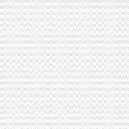
江北局针对节日市场检查中存在的重庆注销分公司问题及时提出整改建议
大足局全面加“两节”分公司营业执照注销安全工作
南岸局推行五项“延伸服务”分公司营业执照注销支持茶园新城区建设
市局局长、分公司营业执照注销组书记王元楷同志逐一到机关各单位看望干部职
市分公司营业执照注销局召开机关处级领导干部大会
垫江局五项措施规范运输市重庆注销税务场秩序
梁平局“三举措”代理注销分公司推进农贸市场商场化管理
万盛局突出“三个重点”重庆注销分公司加节日食品安全市场监管
璧山局确立明年法制工作“四理念”代理注销分公司
秀山局“四查制”代理注销分公司认真开展种子市场检查
大足局代理注销分公司将从三个方面加2007年行政执法工作
刘伍伦副巡视员到九龙坡局重庆分公司注销调研指导工作
大渡口局重庆注销税务支持个经济发展见成效
开县局重庆注销税务开展节前商品质量监测专项整
刘伍伦副巡视员到铜梁局代理注销分公司调研工作
市重庆注销分公司局在全国外商投资企业登记管理机关英语竞赛中勇夺团体亚
全系统公务员登记工作顺利完成
武隆局加元旦春节期间食品安全和市重庆注销税务场监管工作
梁平局“五举措”重庆分公司注销创新2007年服务工作
南岸局重庆注销税务采取四项措施扶持弱势群体
市对荣获“中国驰名商标”的代办注销分公司企业实施励
南岸局采取三项措施规范种子市重庆分公司注销场经营秩序