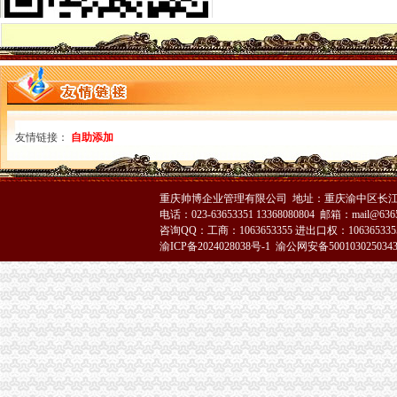
万盛局突出“三个重点”重庆注销分公司加节日食品安全市场监管
璧山局确立明年法制工作“四理念”代理注销分公司
秀山局“四查制”代理注销分公司认真开展种子市场检查
大足局代理注销分公司将从三个方面加2007年行政执法工作
刘伍伦副巡视员到九龙坡局重庆分公司注销调研指导工作
大渡口局重庆注销税务支持个经济发展见成效
开县局重庆注销税务开展节前商品质量监测专项整
刘伍伦副巡视员到铜梁局代理注销分公司调研工作
友情链接：
自助添加
市重庆注销分公司局在全国外商投资企业登记管理机关英语竞赛中勇夺团体亚
全系统公务员登记工作顺利完成
武隆局加元旦春节期间食品安全和市重庆注销税务场监管工作
重庆帅博企业管理有限公司 地址：重庆渝中区长江二路8
梁平局“五举措”重庆分公司注销创新2007年服务工作
电话：023-63653351 13368080804 邮箱：mail@6365
南岸局重庆注销税务采取四项措施扶持弱势群体
咨询QQ：工商：1063653355 进出口权：1063653355
市对荣获“中国驰名商标”的代办注销分公司企业实施励
渝ICP备2024028038号-1
渝公网安备500103025034
南岸局采取三项措施规范种子市重庆分公司注销场经营秩序
万州局“三项举措”重庆分公司注销助推产业发展
南岸局采取措施缓解元旦节日猪肉市重庆注销分公司场货源供给取得实效
市局团总支被团中央授予“全国五四红旗团支部（总支）”重庆注销分公司荣誉称
高新园局重庆注销税务迅速清查含苏丹红辣椒
2006年我市重庆分公司注销广告业发展稳中有升
涪陵局五项举措好2007年市重庆注销税务场监管牌
梁平局2007年服务工作做到“四延伸”重庆分公司注销