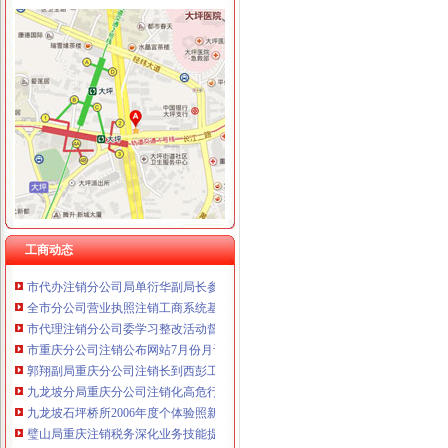
工商动态
全市代理注销分公司区县局信用信息化岗位大练抽考和竞赛正式开考
市重庆注销分公司局高印平副巡视员到渝北局检查指导工作
云局四项措施及早抓好节前食品市代办注销分公司场监管
市重庆注销分公司局召开企业个体工商户代表座谈会
经开区局优化投资环境为“沃尔玛”重庆分公司注销上门办照
经开区工商分局化措施切实净化广告市重庆注销分公司场
永川工商局加对旅游市重庆注销税务场秩序监管
工商动态
市代办注销分公司局单衍华副局长参加石柱局国庆晚会
全市分公司营业执照注销工商系统基层建设和人才工作取得显著成绩
市代理注销分公司委学习整改活动督查组到市局督查调研
市重庆分公司注销公布网站7月份月评结果 市工商局和渝北区分列两项第一
郭翔副局重庆分公司注销长到西彭工业园区现场办公
九龙坡分局重庆分公司注销化高危行业监管
九龙坡石坪桥所2006年度个体验照新举措
璧山局重庆注销税务深化业务技能提升登记档次
酉局严格四个条件启动“农村食品放心店”重庆注销分公司试点工作