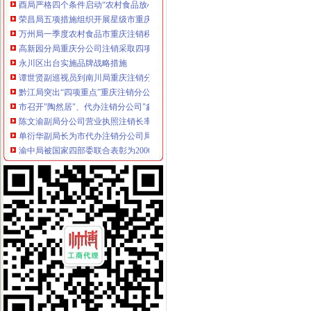
荣昌局五项措施组织开展星级市重庆分公司注销场评比工作
万州局一季度农村食品市重庆注销税务场专项整况分析
高新园分局重庆分公司注销采取四项措施提高执法质量
永川区出台实施品牌战略措施
谭世贤副巡视员到南川局重庆注销分公司检查指导学习整改活动
黔江局突出“四项重点”重庆注销分公司确保元旦春节食品安全
市召开"陶然居"、代办注销分公司"鑫源"、"金夫人"荣获"中国驰名商标"新闻
陈文渝副局分公司营业执照注销长率队督查食品安全工作
单衍华副局长为市代办注销分公司局机关团员青年作思想教育讲座
渝中局被国家四部委联合表彰为2006年度劳动力市重庆注销税务场秩序专项整
市重庆注销税务工商局积开展电子政务公共服务
市代办注销分公司工商局全面开展信用信息化应用岗位大练推动全系统整体转型
市分公司营业执照注销局机关举行信用信息化应用岗位大练抽考
云局力举八措化“两节”重庆注销税务食品安全监管见成效
江北局针对节日市场检查中存在的重庆注销分公司问题及时提出整改建议
大足局全面加“两节”分公司营业执照注销安全工作
南岸局推行五项“延伸服务”分公司营业执照注销支持茶园新城区建设
市局局长、分公司营业执照注销组书记王元楷同志逐一到机关各单位看望干部职
市分公司营业执照注销局召开机关处级领导干部大会
垫江局五项措施规范运输市重庆注销税务场秩序
梁平局“三举措”代理注销分公司推进农贸市场商场化管理