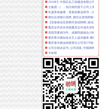
太集团（）：拟注销控股子公司上海太重庆太
长盛养老健康：更新招募说明书（2016年12月
廊坊合资银行招聘_廊坊合资招聘银行信息_求
【宜春移动互联网开发招聘网_移动互联网开发
重庆证件挂失登报重庆证件遗失登报重庆证件
高指导案例58号：成都同德福合川桃片有限公
重庆希尔顿知名女艺人提供服务-聚焦-铁社区
重庆泰丰粮油有限责任公司等279张食品生产许
公司注销决议书_公司清算_中顾律网
无标题
重庆市工商管理局公众信息网
注销分公司的决议应该怎么写？_商业文书_报告
朝注销公司注销税务时工商有异常税务有罚款怎么
中国数据商城网提供大中型苏州企业页,包括苏
重庆市沙坪坝区烟草专卖局2017年10月许可证
重庆市万州区华龙食品有限公司等27家企业食
《公司任书》_优秀范文十篇
重庆市协同有限公司协同庄十六店申请注销《
重庆：十个意抢注知名企业域名被判定注销_中
一步发网|重庆企业转让|重庆执照转让|重庆公
简易注销！让注销公司流程不再复杂—多有米