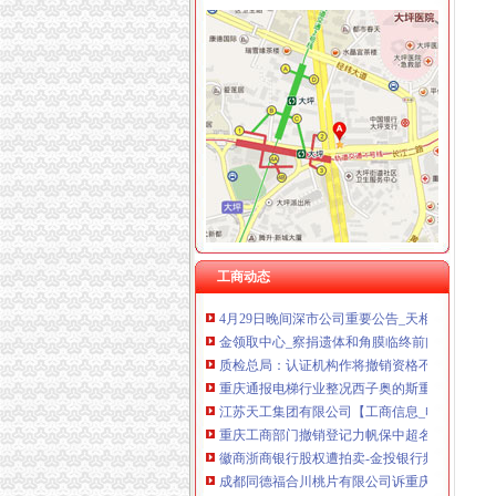
重庆海谛升进出口贸易有限公司 渝北100万 （
骄王股份关于注销全资子公司的公告_公司公告
重庆奕欣锦诚商贸有限公司 渝九50万 （工商注
重庆市食品品监督管理局永川区分局2017年度
重庆信同广告有限公司 渝沙50万 （工商注册）
遗失登报,声明登报,公告登报寻人寻物启事登报
重庆三虹房地产营销策划有限公司
并听说我司北京总部及其部分分公司仍然保留的
重庆宝鹰汽车销售有限公司
重庆市工商管理局关于开展企业简易注销改革试
重庆公布电梯维保企业“名单”17家被注销资质_
四川凯普顿信息技术股份有限公司【工商信息_
天津为生猪养殖户参保猪价过低可理赔-中投顾
公司注销成立新公司重签合同员工起诉获赔偿-
供水供气版块_新股票新闻资讯_户大家庭
国家质量监督检验检疫总局《关于注销重庆兰
工商动态
摩丝国际娱乐城佣金_摩丝国际娱乐城佣金怎么做
4月29日晚间深市公司重要公告_天相
金领取中心_察捐遗体和角膜临终前问取角膜的
质检总局：认证机构作将撤销资格不得从事咨询
重庆通报电梯行业整况西子奥的斯重庆分公司被列
江苏天工集团有限公司【工商信息_电话地址_注
重庆工商部门撤销登记力帆保中超名额几成定局
徽商浙商银行股权遭拍卖-金投银行频道-金投网
成都同德福合川桃片有限公司诉重庆市合川区
2016年】中国石化工程建设有限公司重庆石油