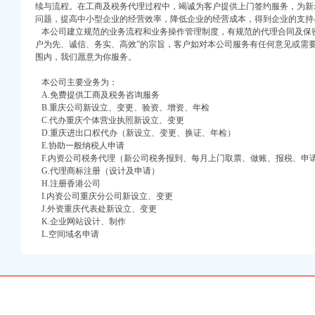
续与流程。在工商及税务代理过程中，竭诚为客户提供上门签约服务，为新
问题，提高中小型企业的经营效率，降低企业的经营成本，得到企业的支持
本公司建立规范的业务流程和业务操作管理制度，有规范的代理合同及保密
户为先、诚信、务实、高效”的宗旨，客户如对本公司服务有任何意见或需
围内，我们愿意为你服务。
口权)
本公司主要业务为：
万 （增资）
A.免费提供工商及税务咨询服务
B.重庆公司新设立、变更、验资、增资、年检
注册）
C.代办重庆个体营业执照新设立、变更
D.重庆进出口权代办（新设立、变更、换证、年检）
口权）
E.协助一般纳税人申请
进出口权）
F.内资公司税务代理（新公司税务报到、每月上门取票、做账、报税、申
G.代理商标注册（设计及申请）
册）
H.注册香港公司
I.内资公司重庆分公司新设立、变更
J.外资重庆代表处新设立、变更
K.企业网站设计、制作
口权)
L.空间域名申请
万 （增资）
注册）
口权）
程及费用_欣雅财务