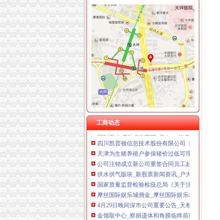
重庆注销分公司
博腾股份（）关于部分限制股票回购注销完成的
重庆三峡油漆股份有限公司2017年第三季度报告
移动光宽带退网注销不退余额-重庆网络问政平
遗失登报,声明登报,公告登报寻人寻物启事登报
并听说我司北京总部及其部分分公司仍然保留的
重庆市工商管理局关于开展企业简易注销改革试
工商动态
重庆公布电梯维保企业“名单”17家被注销资质_
四川凯普顿信息技术股份有限公司【工商信息_
天津为生猪养殖户参保猪价过低可理赔-中投顾
公司注销成立新公司重签合同员工起诉获赔偿-
供水供气版块_新股票新闻资讯_户大家庭
国家质量监督检验检疫总局《关于注销重庆兰
摩丝国际娱乐城佣金_摩丝国际娱乐城佣金怎么做
4月29日晚间深市公司重要公告_天相
金领取中心_察捐遗体和角膜临终前问取角膜的
质检总局：认证机构作将撤销资格不得从事咨询