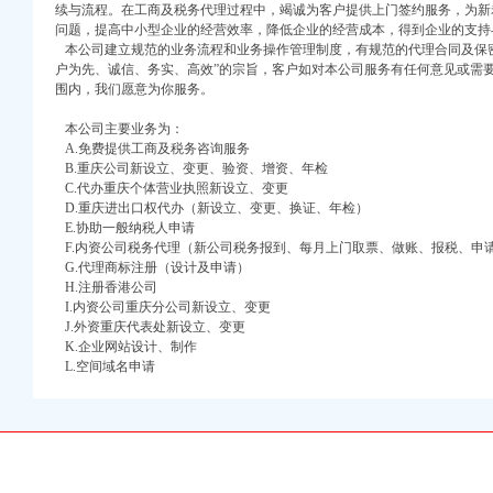
续与流程。在工商及税务代理过程中，竭诚为客户提供上门签约服务，为新
万 （增资）
问题，提高中小型企业的经营效率，降低企业的经营成本，得到企业的支持
本公司建立规范的业务流程和业务操作管理制度，有规范的代理合同及保密
注册）
户为先、诚信、务实、高效”的宗旨，客户如对本公司服务有任何意见或需
围内，我们愿意为你服务。
口权）
本公司主要业务为：
进出口权）
A.免费提供工商及税务咨询服务
册）
B.重庆公司新设立、变更、验资、增资、年检
C.代办重庆个体营业执照新设立、变更
D.重庆进出口权代办（新设立、变更、换证、年检）
E.协助一般纳税人申请
口权)
F.内资公司税务代理（新公司税务报到、每月上门取票、做账、报税、申
G.代理商标注册（设计及申请）
万 （增资）
H.注册香港公司
I.内资公司重庆分公司新设立、变更
注册）
J.外资重庆代表处新设立、变更
K.企业网站设计、制作
口权）
L.空间域名申请
进出口权）
册）