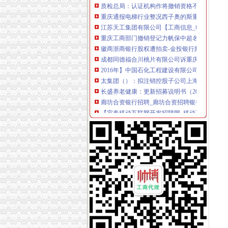
重庆通报电梯行业整况西子奥的斯重庆分公司被列
江苏天工集团有限公司【工商信息_电话地址_注
重庆工商部门撤销登记力帆保中超名额几成定局
徽商浙商银行股权遭拍卖-金投银行频道-金投网
成都同德福合川桃片有限公司诉重庆市合川区
2016年】中国石化工程建设有限公司重庆石油
太集团（）：拟注销控股子公司上海太重庆太
长盛养老健康：更新招募说明书（2016年12月
廊坊合资银行招聘_廊坊合资招聘银行信息_求
【宜春移动互联网开发招聘网_移动互联网开发
重庆证件挂失登报重庆证件遗失登报重庆证件
高指导案例58号：成都同德福合川桃片有限公
重庆希尔顿知名女艺人提供服务-聚焦-铁社区
重庆泰丰粮油有限责任公司等279张食品生产许
公司注销决议书_公司清算_中顾律网
无标题
重庆市工商管理局公众信息网
注销分公司的决议应该怎么写？_商业文书_报告
朝注销公司注销税务时工商有异常税务有罚款怎么
中国数据商城网提供大中型苏州企业页,包括苏
重庆市沙坪坝区烟草专卖局2017年10月许可证