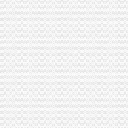
重庆市工商管理局关于开展企业简易注销改革试点的通知_税屋网
重庆公布电梯维保企业“名单”17家被注销资质_国内新闻_大众网
四川凯普顿信息技术股份有限公司【工商信息_电话地址_注册信息_信
天津为生猪养殖户参保猪价过低可理赔-中投顾问|中国投资咨询网
公司注销成立新公司重签合同员工起诉获赔偿-重庆沙坪坝区郭田律师
供水供气版块_新股票新闻资讯_户大家庭
国家质量监督检验检疫总局《关于注销重庆兰珂日化有限公司等企业工
摩丝国际娱乐城佣金_摩丝国际娱乐城佣金怎么做干果—佰佰安全网vita
4月29日晚间深市公司重要公告_天相
金领取中心_察捐遗体和角膜临终前问取角膜的人来了吗百家号
质检总局：认证机构作将撤销资格不得从事咨询_中国食品_食品资
重庆通报电梯行业整况西子奥的斯重庆分公司被列入“名单”-
江苏天工集团有限公司【工商信息_电话地址_注册信息_信用信息_财务
重庆工商部门撤销登记力帆保中超名额几成定局-体育-舜网新闻
徽商浙商银行股权遭拍卖-金投银行频道-金投网
成都同德福合川桃片有限公司诉重庆市合川区同德福桃片有限公司、
2016年】中国石化工程建设有限公司重庆石油分公司分析化验室家具及
太集团（）：拟注销控股子公司上海太重庆太实
长盛养老健康：更新招募说明书（2016年12月）
廊坊合资银行招聘_廊坊合资招聘银行信息_求职找工作-廊坊智联招聘
【宜春移动互联网开发招聘网_移动互联网开发招聘信息】-宜春智联