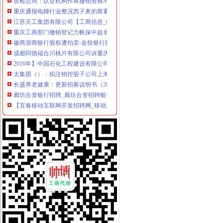
重庆通报电梯行业整况西子奥的斯重庆分公司被列入“名单”-
江苏天工集团有限公司【工商信息_电话地址_注册信息_信用信息_财务
重庆工商部门撤销登记力帆保中超名额几成定局-体育-舜网新闻
徽商浙商银行股权遭拍卖-金投银行频道-金投网
成都同德福合川桃片有限公司诉重庆市合川区同德福桃片有限公司、
2016年】中国石化工程建设有限公司重庆石油分公司分析化验室家具及
太集团（）：拟注销控股子公司上海太重庆太实
长盛养老健康：更新招募说明书（2016年12月）
廊坊合资银行招聘_廊坊合资招聘银行信息_求职找工作-廊坊智联招聘
【宜春移动互联网开发招聘网_移动互联网开发招聘信息】-宜春智联
重庆证件挂失登报重庆证件遗失登报重庆证件丢失登报公司注销公
高指导案例58号：成都同德福合川桃片有限公司诉重庆市
重庆希尔顿知名女艺人提供服务-聚焦-铁社区
重庆泰丰粮油有限责任公司等279张食品生产许可证被注销_头条新闻网
公司注销决议书_公司清算_中顾律网
无标题
重庆市工商管理局公众信息网
注销分公司的决议应该怎么写？_商业文书_报告_天涯问答_天涯社区
朝注销公司注销税务时工商有异常税务有罚款怎么办-91股票网
中国数据商城网提供大中型苏州企业页,包括苏州国有企业、民营企
重庆市沙坪坝区烟草专卖局2017年10月许可证注销信息公示（1）-重