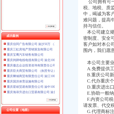
公司拥有可一
重庆傲志众达投资咨询有限责任公司 渝九1000万 （增资）
税、地税、质
重庆臣夫商贸有限公司 （执照专让）
重庆卿倾商贸有限责任公司 渝江100万 （工商注册）
中，竭诚为客
重庆国洪体育设施有限公司
难问题，提高
重庆星竣贸易有限责任公司 渝中100万 （进出口权）
持与信任。
重庆海谛升进出口贸易有限公司 渝北100万 （进出口权）
本公司建立规
重庆奕欣锦诚商贸有限公司 渝九50万 （工商注册）
成功案例
密制度、安全
重庆信同广告有限公司 渝沙50万 （工商注册）
客户如对本公
重庆三虹房地产营销策划有限公司
围内，我们愿
重庆宝鹰汽车销售有限公司
重庆鸽牌电线电缆有限公司 渝北10010万 (进出口权)
重庆傲志众达投资咨询有限责任公司 渝九1000万 （增资）
本公司主要业
重庆臣夫商贸有限公司 （执照专让）
A.免费提供
重庆卿倾商贸有限责任公司 渝江100万 （工商注册）
B.重庆公司
重庆国洪体育设施有限公司
C.代办重庆
重庆星竣贸易有限责任公司 渝中100万 （进出口权）
D.重庆进出
重庆海谛升进出口贸易有限公司 渝北100万 （进出口权）
E.协助一般
重庆奕欣锦诚商贸有限公司 渝九50万 （工商注册）
重庆信同广告有限公司 渝沙50万 （工商注册）
F.内资公司
重庆三虹房地产营销策划有限公司
请发票、代交
重庆宝鹰汽车销售有限公司
公司位置（地图）
G.代理商标