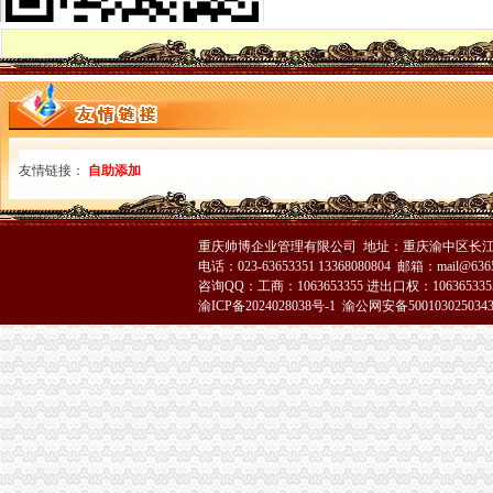
重庆市万州区华龙食品有限公司等27家企业食品生产许可证被注销_头
《公司任书》_优秀范文十篇
重庆市协同有限公司协同庄十六店申请注销《品经营许可证》
重庆：十个意抢注知名企业域名被判定注销_中国经济网——国
一步发网|重庆企业转让|重庆执照转让|重庆公司注册代理
简易注销！让注销公司流程不再复杂—多有米
高公报案例：公司分支机构尚未办理注销登记,公司人可否作
重庆公布电梯维保企业“名单”17家被注销资质-广西新闻网
友情链接：
自助添加
重庆公布电梯维保企业“名单”17家被注销资质-广西新闻网
【破产注销】分公司设立\变更\注销登记_中国奉节网
媒体称不乏知名女艺人在重庆希尔顿提供“一条龙”服务-类贴图
重庆帅博企业管理有限公司 地址：重庆渝中区长江二路8
从一则案例谈撤销权的效力范围__中国东方资产管理公司重庆办事处诉
电话：023-63653351 13368080804 邮箱：mail@6365
《企业注销股东会决议》100篇第一文库网
咨询QQ：工商：1063653355 进出口权：1063653355
食监总局通报65批次不合格食品水产品占多数_热点新闻_食品资讯_
渝ICP备2024028038号-1
渝公网安备500103025034
公司注销公告范本_公司清算_中顾律网
重庆微型企业网上申报以注销但之前有税每申报怎么办-91股票网
重庆注销分公司
重庆市食品品监督管理局永川区分局2017年度《食品流通许可证》
区国资中心：关闭注销区建设集团下属三家空壳子公司-部门动态-璧山
提质增效逆势增长重庆国企大力推进供给侧结构改革--重庆视窗--人
遗失登报,声明登报,公告登报寻人寻物启事登报,清算公告登报-【
并听说我司北京总部及其部分分公司仍然保留的况下,有可能重庆