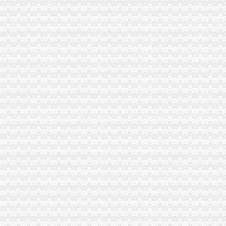
媒体称不乏知名女艺人在重庆希尔顿提供“一条龙”服务-类贴图
从一则案例谈撤销权的效力范围__中国东方资产管理公司重庆办事处诉
《企业注销股东会决议》100篇第一文库网
食监总局通报65批次不合格食品水产品占多数_热点新闻_食品资讯_
公司注销公告范本_公司清算_中顾律网
重庆微型企业网上申报以注销但之前有税每申报怎么办-91股票网