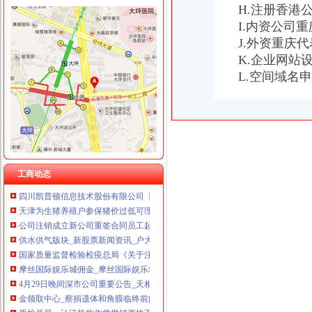
H.注册香港
I.内资公司
J.外资重庆
K.企业网站
重庆注销分公司
L.空间域名
重庆市食品品监督管理局永川区分局2017年度《食品流通许可证》
区国资中心：关闭注销区建设集团下属三家空壳子公司-部门动态-璧山
提质增效逆势增长重庆国企大力推进供给侧结构改革--重庆视窗--人
遗失登报,声明登报,公告登报寻人寻物启事登报,清算公告登报-【
并听说我司北京总部及其部分分公司仍然保留的况下,有可能重庆
重庆市工商管理局关于开展企业简易注销改革试点的通知_税屋网
重庆公布电梯维保企业“名单”17家被注销资质_国内新闻_大众网
工商动态
四川凯普顿信息技术股份有限公司【工商信息_电话地址_注册信息_信
天津为生猪养殖户参保猪价过低可理赔-中投顾问|中国投资咨询网
公司注销成立新公司重签合同员工起诉获赔偿-重庆沙坪坝区郭田律师
供水供气版块_新股票新闻资讯_户大家庭
国家质量监督检验检疫总局《关于注销重庆兰珂日化有限公司等企业工
摩丝国际娱乐城佣金_摩丝国际娱乐城佣金怎么做干果—佰佰安全网vita
4月29日晚间深市公司重要公告_天相
金领取中心_察捐遗体和角膜临终前问取角膜的人来了吗百家号
质检总局：认证机构作将撤销资格不得从事咨询_中国食品_食品资