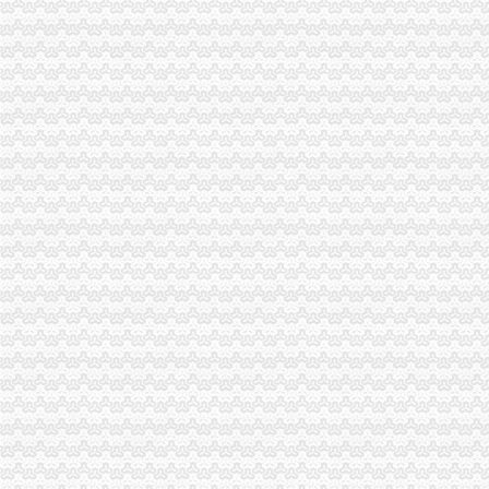
重庆证件挂失登报重庆证件遗失登报重庆证件丢失登报公司注销公
高指导案例58号：成都同德福合川桃片有限公司诉重庆市
重庆希尔顿知名女艺人提供服务-聚焦-铁社区
重庆泰丰粮油有限责任公司等279张食品生产许可证被注销_头条新闻网
公司注销决议书_公司清算_中顾律网
无标题
重庆市工商管理局公众信息网
注销分公司的决议应该怎么写？_商业文书_报告_天涯问答_天涯社区
朝注销公司注销税务时工商有异常税务有罚款怎么办-91股票网
中国数据商城网提供大中型苏州企业页,包括苏州国有企业、民营企
重庆市沙坪坝区烟草专卖局2017年10月许可证注销信息公示（1）-重
重庆市万州区华龙食品有限公司等27家企业食品生产许可证被注销_头
《公司任书》_优秀范文十篇
重庆市协同有限公司协同庄十六店申请注销《品经营许可证》
重庆：十个意抢注知名企业域名被判定注销_中国经济网——国
一步发网|重庆企业转让|重庆执照转让|重庆公司注册代理
简易注销！让注销公司流程不再复杂—多有米
高公报案例：公司分支机构尚未办理注销登记,公司人可否作
重庆公布电梯维保企业“名单”17家被注销资质-广西新闻网
重庆公布电梯维保企业“名单”17家被注销资质-广西新闻网
【破产注销】分公司设立\变更\注销登记_中国奉节网