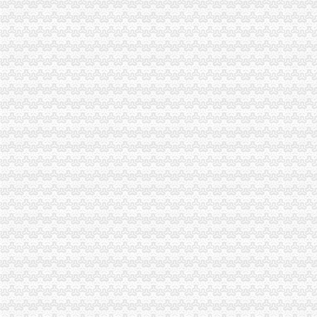
重庆分公司注销
重庆处置P2P违规业务_金融频道_财新网
因撤销重庆市市政委谭大辉的市政委主任职务自然终止-今日重庆-华龙网
新三板在线晨报：长江材料恢复IPO审查近期拟注销两家全资子公司-