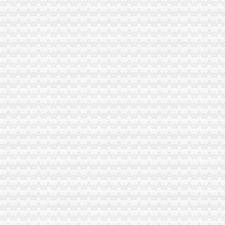
TCL手机渠道大变革取消分公司倚重经销商-企业动态
日本钢子公司被取消“日本工业规格”认证_国际新闻_大众网
代理注销分公司
公司注销_北京公司注销_公司注销流程_北京公司注销代理
【58同城】汕头公司注销服务_公司注销代理_公司注销费用
关于分公司注销办理程序和手续_重庆市公开信箱
代办注销分公司
【图】公司执照被吊销了会怎样用不用转为注销专业代办_北京公司注
代办公司注销|公司注册|代理记账-江西鑫源税务师事务所有限责任公司
代办北京公司注销吊销转注销分公司注销外资公司注销-吊销转注销-
分公司营业执照注销
信贷公司注销营业执照后仍“正常经营”多难监管_新浪新闻
价办理公司营业执照注销-广州58同城
专业代理记账、变更注销公司营业执照-南58同城
重庆注销税务
个体户税费却越来越高,可否只注销国税呀？_重庆包听|E都市
重庆进京备案的新办流程资料详解【今日推荐网-北京工商/税务/财务】
【石基公司注册,石基地址开公司办执照,石基税务申请】-番禺石碁
重庆注销分公司
区国资中心：关闭注销区建设集团下属三家空壳子公司-部门动态-璧山
万盛经济技术开发区烟草专卖局2017年4月许可证注销况-重庆市烟
重庆掌宝科技有限公司招聘工商注册客服_重庆校园招聘