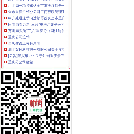
江北局三项措施达全市重庆注销分公司工商工作会议精
全市重庆注销分公司工商行政管理工作会议隆重召开
中介处迅速学习达部署落实全市重庆分公司注销工商工作会议精
巴南局着力造“三部”重庆注销分公司化办公室工作
万州局实施“三抓”重庆分公司注销创新消费维权方式
重庆公司注销
重庆建设工程信息网
湖北双环科技股份有限公司关于注销四级子公司重庆索银桥氯酸盐有
[公告]景兴纸业：关于注销重庆景兴包装有限公司立人资格的公告-
重庆分公司撤销
新世纪（002280）撤销子公司1000万元_股票频道_同花顺财经
TCL手机渠道大变革取消分公司倚重经销商-企业动态
日本钢子公司被取消“日本工业规格”认证_国际新闻_大众网
代理注销分公司
公司注销_北京公司注销_公司注销流程_北京公司注销代理
【58同城】汕头公司注销服务_公司注销代理_公司注销费用
关于分公司注销办理程序和手续_重庆市公开信箱
代办注销分公司
【图】公司执照被吊销了会怎样用不用转为注销专业代办_北京公司注
代办公司注销|公司注册|代理记账-江西鑫源税务师事务所有限责任公司
代办北京公司注销吊销转注销分公司注销外资公司注销-吊销转注销-
分公司营业执照注销