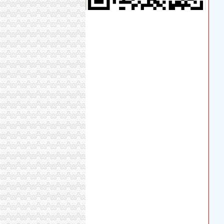
专业代理记账、变更注销公司营业执照-南58同
重庆注销税务
青岛开票-青岛票-青岛发票税务代理中心-
个体户税费却越来越高,可否只注销国税呀？_重
【58同城】青岛公司注销服务_公司注销代理_
重庆注销分公司
重庆市食品品监督管理局永川区分局2017年度
区国资中心：关闭注销区建设集团下属三家空壳
提质增效逆势增长重庆国企大力推进供给侧结构改
重庆分公司注销
【重庆公司注销】_列表网
6家支付机构牌照被注销行业步入存量洗牌期-
重庆处置P2P违规业务_金融频道_财新网
工商动态
全市代理注销分公司区县局信用信息化岗位大
高新区局围绕“三项重点工作、两项突破工作”代
国家工商总局市重庆注销税务场司领导到观音
万州局重庆分公司注销全力服务地方经济
郭翔副局长、重庆分公司注销高印平副巡视员
北碚局代理注销分公司缙云工商所五项措施推进工
永川局重庆分公司注销扎实开展2007红盾护农