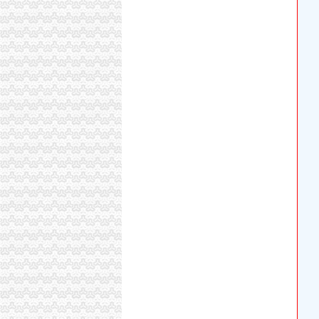
代理注销分公司
公司注销_北京公司注销_公司注销流程_北京公
【58同城】柳州鱼峰白莲公司注销服务_公司注
寻山西太原可代办分公司年检、注销律师-免费
代办注销分公司
代办花都公司公司注销或变更,吊销转注销,来了
【图】公司执照被吊销了会怎样用不用转为注销
【赣州公司注册代办子公司分公司注册流程及价
分公司营业执照注销
信贷公司注销营业执照后仍“正常经营”多难监管
价办理公司营业执照注销-广州58同城
专业代理记账、变更注销公司营业执照-南58同
重庆注销税务
青岛开票-青岛票-青岛发票税务代理中心-
个体户税费却越来越高,可否只注销国税呀？_重
【58同城】青岛公司注销服务_公司注销代理_
重庆注销分公司
重庆市食品品监督管理局永川区分局2017年度
区国资中心：关闭注销区建设集团下属三家空壳
提质增效逆势增长重庆国企大力推进供给侧结构改
重庆分公司注销
【重庆公司注销】_列表网