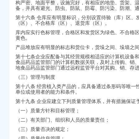
构严密、地面平整，设施完好，有相应的地垫、货架、
城
备，并具有避光、防虫、防鼠、防霉、防污染、防潮、
第十六条 仓库应有明显标识，分别设置待验（库）区、
（区）、不合格库（区）、退货库（区）。
庆包听|E都市
公司注销费用
库内应实行色标管理，合格区和发货区为绿色、不合格
黄色。
《食品流通许可证》
产品堆放应有明显的标志和货位卡，货垛之间、垛墙之
子公司-部门动态-璧山
第十七条企业应配备与其经营规模相适应的计算机设备
革--重庆视窗--人
食品药品监管部门的计算机数据关联，及时上传购、销
地食品药品监管部门通过远程监管平台对其购、销、存
经济频道
（三）管理与制度
第十八条 经营植入类产品的，应具备通过条形码等唯一
单位或使用者的能力和条件。
练抽考和竞赛正式开考
第十九条 企业应建立下列质量管理体系，并有措施保证
办注销分公司谋划2007年工作
桥农贸市场视察工作
（一）质量方针和目标管理；
（二）有关部门、组织和人员的质量责任；
率领直属局组织企业赴万州开展项目考察、劳务对接活动
商所12315分类监管平台应用
（三）质量否决的规定；
行动
（四）质量信息管理；