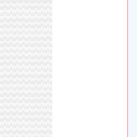
6家支付机构牌照被注销行业步入存量洗牌期-
重庆处置P2P违规业务_金融频道_财新网