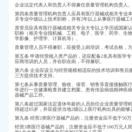
企业法定代表人和负责人不得兼任质量管理机构负责人
第四条质量管理机构负责人应具有医疗器械或相关专业
关专业中级以上技术职称，并有2年以上从事医疗器械工
练抽考和竞赛正式开考
质管员应具有医疗器械或相关专业大专以上学历或国家
职称（相关专业指机械、工程、电子、医学、药学、生
办注销分公司谋划2007年工作
学影像、护理学、计算机等）。
桥农贸市场视察工作
质量管理人员不得兼职，应接受上岗培训，考试合格，
率领直属局组织企业赴万州开展项目考察、劳务对接活动
第五条 申请经营植入类产品的，还应配备2名具有医学
商所12315分类监管平台应用
应商培训的人员，并在职在岗，不得兼职。
行动
第六条 企业应设立与经营规模相适应的技术培训和售后
三方提供技术支持。
建设
年检效率
第七条从事质量管理、验收、保管、销售等直接接触医
队伍素质
年进行一次健康检查并建立档案。患有传染病或精神疾
器械产品工作。
度督查工作先进单位和先进集体
推进红老区新农村建设
第八条超过国家法定退休年龄的人员担任企业质量管理
口计划生育管理工作
得超过65岁，并应提供当地2级以上医疗机构出具的能
安全放心工程
第九条 经营2类医疗器械产品的，注册资金应不低于50
检查指导工作
查指导工作
经营3类医疗器械产品的，注册资金应不低于100万元人