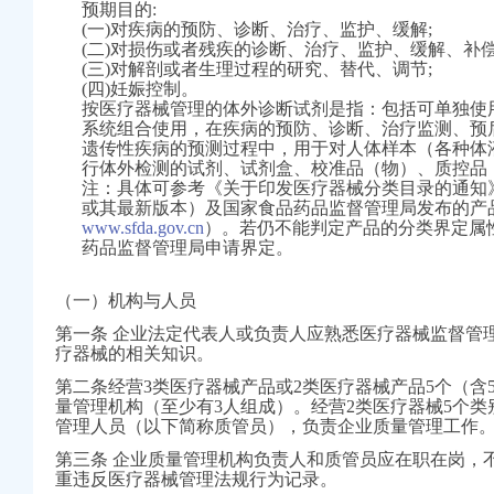
预期目的:
注册）
(一)对疾病的预防、诊断、治疗、监护、缓解;
(二)对损伤或者残疾的诊断、治疗、监护、缓解、补偿
(三)对解剖或者生理过程的研究、替代、调节;
口权）
(四)妊娠控制。
进出口权）
按医疗器械管理的体外诊断试剂是指：包括可单独使
册）
系统组合使用，在疾病的预防、诊断、治疗监测、预
遗传性疾病的预测过程中，用于对人体样本（各种体
行体外检测的试剂、试剂盒、校准品（物）、质控品
注：具体可参考《关于印发医疗器械分类目录的通知》（
或其最新版本）及国家食品药品监督管理局发布的产
口权)
www.sfda.gov.cn
）。若仍不能判定产品的分类界定属
万 （增资）
药品监督管理局申请界定。
注册）
（一）机构与人员
口权）
第一条 企业法定代表人或负责人应熟悉医疗器械监督管
进出口权）
疗器械的相关知识。
册）
第二条经营3类医疗器械产品或2类医疗器械产品5个（含
量管理机构（至少有3人组成）。经营2类医疗器械5个
管理人员（以下简称质管员），负责企业质量管理工作
第三条 企业质量管理机构负责人和质管员应在职在岗，
重违反医疗器械管理法规行为记录。