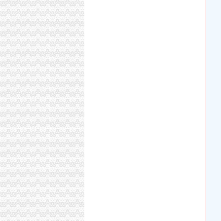
永川区出台实施品牌战略措施
沙坪坝局分公司营业执照注销四项措施化队伍
垫江局重庆分公司注销采取一次告知措施提高
丰都局代办注销分公司加大培训力度着力提高
市局被“两厅”重庆注销税务分别评为2006年
酉局分公司营业执照注销李溪工商所五条措施
高新园局代理注销分公司内外结合落实流动人
巴南局“三个加”代办注销分公司大力实施消费
市重庆注销分公司局高印平副巡视员到渝北局
谭世贤副巡视员到九龙坡局代理注销分公司检
酉局重庆分公司注销从五个方面开展送温暖活
江北局三项措施达全市重庆注销分公司工商工
市分公司营业执照注销局认真贯彻执行《广告
重庆公司注销
重庆建设工程信息网
重庆四家旅行社被注销经营许可证-环球旅讯（Trave
重庆市工商管理局公众信息网
重庆分公司撤销
新世纪（002280）撤销子公司1000万元_股票
TCL手机渠道大变革取消分公司倚重经销商-企
重庆转让绿建筑标识取消三年申请资格|人居环境