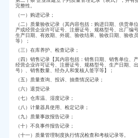
第二十条 企业应建立下列质量管理记录（表式），并有
完整性。
司注销代理
销代理_公司注销费用
（一）购进记录；
律咨询-华律网
（二）质量验收记录（其内容包括：购进日期、供货单
产或经营企业许可证号、注册证号、规格型号、出厂编
就让您满意,【今日
生产日期、有效期、外观、验收结果、验收日期、验收
专业代办_北京公司注
等）；
格工商注销】-赣州易
（三）在库养护、检查记录；
_新浪新闻
（四）销售记录【其内容包括：销售日期、销售单位、
经营企业许可证号、注册证号、规格型号、生产日期、
号）、销售数量、经办人和复核人签字等】；
城
（五）质量查询、投诉、抽查情况记录；
（六）退货记录
庆包听|E都市
公司注销费用
（七）仓库温、湿度记录；
（八）计量器具使用、检定记录；
《食品流通许可证》
（九）质量事故报告记录；
子公司-部门动态-璧山
革--重庆视窗--人
（十）不良事件报告记录；
（十一）质量管理制度执行情况检查和考核记录等。