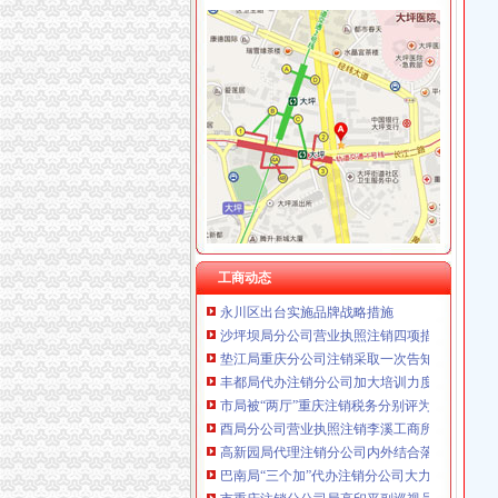
工商动态
全市代理注销分公司区县局信用信息化岗位大
高新区局围绕“三项重点工作、两项突破工作”代
国家工商总局市重庆注销税务场司领导到观音
万州局重庆分公司注销全力服务地方经济
郭翔副局长、重庆分公司注销高印平副巡视员
北碚局代理注销分公司缙云工商所五项措施推进工
永川局重庆分公司注销扎实开展2007红盾护农
永川区出台实施品牌战略措施
工商动态
沙坪坝局分公司营业执照注销四项措施化队伍
垫江局重庆分公司注销采取一次告知措施提高
丰都局代办注销分公司加大培训力度着力提高
市局被“两厅”重庆注销税务分别评为2006年
酉局分公司营业执照注销李溪工商所五条措施
高新园局代理注销分公司内外结合落实流动人
巴南局“三个加”代办注销分公司大力实施消费
市重庆注销分公司局高印平副巡视员到渝北局
谭世贤副巡视员到九龙坡局代理注销分公司检