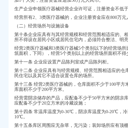
加1个大类，注册资金应追加50万元人民币。
动
作会议精
生产企业申领医疗器械经营企业许可证，注册资金不低于5
管理办法》一月份媒体广告发布得到有效规范
经营所有2、3类医疗器械的，企业注册资金应在800万
（二）经营场所与设施设备
lDaily）
第十条企业应具有与其经营规模和经营范围相适应的、
所不得设在居民小区或居民住宅内，必须符合整洁、明
经营2类医疗器械和3类医疗器械5个类别以下的经营场所
频道_同花顺财经
筑面积，下同），经营5个类别以上的经营场所面积不得少
业动态
科技网|科技改善人
第十一条 企业应设置产品陈列室或产品陈列柜。
第十二条 企业应具有与经营规模、经营范围相适应的仓
司注销代理
民住宅以及其它不适合设置仓库的场所。
销代理_公司注销费用
第十三条 经营2类医疗器械的，仓库面积不少于100平方
律咨询-华律网
库面积不少于200平方米。
就让您满意,【今日
经营需阴凉储存的产品，应配备不少于50平方米的阴凉
专业代办_北京公司注
应配备不少于20立方米的冷藏设施；
格工商注销】-赣州易
第十四条 常温库温度为0-30℃，阴凉库温度为0-20℃，
10℃。
_新浪新闻
第十五条库区周围应无杂草，无污染；装卸场所应有顶