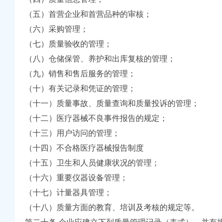
（五）首营企业和首营品种的审核；
建设
年检效率
（六）采购管理；
队伍素质
（七）质量验收的管理；
度督查工作先进单位和先进集体
推进红老区新农村建设
（八）仓储保管、养护和出库复核的管理；
口计划生育管理工作
（九）销售和售后服务的管理；
安全放心工程
检查指导工作
（十）有关记录和凭证的管理；
查指导工作
（十一）质量事故、质量查询和质量投诉的管理；
动
（十二）医疗器械不良事件报告的规定；
作会议精
管理办法》一月份媒体广告发布得到有效规范
（十三）用户访问的管理；
（十四）不合格医疗器械报告制度
lDaily）
（十五）卫生和人员健康状况的管理；
（十六）重要仪器设备管理；
频道_同花顺财经
（十七）计量器具管理；
业动态
（十八）质量方面的教育、培训及考核的规定等。
科技网|科技改善人