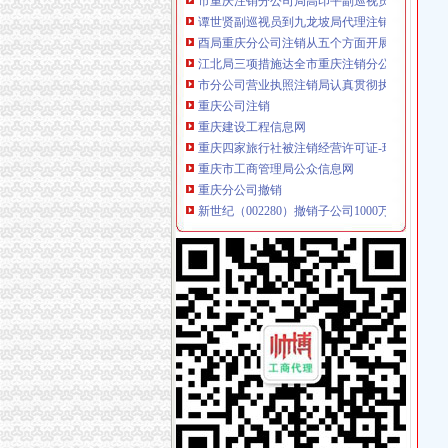
酉局重庆分公司注销从五个方面开展送温暖活
江北局三项措施达全市重庆注销分公司工商工
市分公司营业执照注销局认真贯彻执行《广告
重庆公司注销
重庆建设工程信息网
重庆四家旅行社被注销经营许可证-环球旅讯（Trave
重庆市工商管理局公众信息网
重庆分公司撤销
新世纪（002280）撤销子公司1000万元_股票
TCL手机渠道大变革取消分公司倚重经销商-企
重庆转让绿建筑标识取消三年申请资格|人居环境
代理注销分公司
公司注销_北京公司注销_公司注销流程_北京公
【58同城】柳州鱼峰白莲公司注销服务_公司注
寻山西太原可代办分公司年检、注销律师-免费
代办注销分公司
代办花都公司公司注销或变更,吊销转注销,来了
【图】公司执照被吊销了会怎样用不用转为注销
【赣州公司注册代办子公司分公司注册流程及价
分公司营业执照注销
信贷公司注销营业执照后仍“正常经营”多难监管
价办理公司营业执照注销-广州58同城