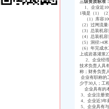
三级资质标准
价办理公司营业执照注销-广州58同城
1、企业近10
专业代理记账、变更注销公司营业执照-南58同城
1项是（1）（
重庆注销税务
（1）库容10
青岛开票-青岛票-青岛发票税务代理中心-
（2）过闸流量
个体户税费却越来越高,可否只注销国税呀？_重庆包听|E都市
【58同城】青岛公司注销服务_公司注销代理_公司注销费用
（3）总装机容
重庆注销分公司
（4）总装机容
区国资中心：关闭注销区建设集团下属三家空壳子公司-部门动态-璧山
（5）洞径>4米
提质增效逆势增长重庆国企大力推进供给侧结构改革--重庆视窗--人
（6）年完成水
万盛经济技术开发区烟草专卖局2017年4月许可证注销况-重庆市烟
上或岩基灌浆2
重庆分公司注销
2、企业经理
重庆处置P2P违规业务_金融频道_财新网
技术负责人具
贵12家不合格旅行社其经营许可证将被注销_房产资讯-贵房天下
因撤销重庆市市政委谭大辉的市政委主任职务自然终止-今日重庆-华龙网
称；财务负责
工商动态
企业有职称的
全市代理注销分公司区县局信用信息化岗位大练抽考和竞赛正式开考
少于30人；工
高新区局围绕“三项重点工作、两项突破工作”代办注销分公司谋划2007年工作
企业具有的本
国家工商总局市重庆注销税务场司领导到观音桥农贸市场视察工作
3、企业注册资
万州局重庆分公司注销全力服务地方经济
4、企业近3年
郭翔副局长、重庆分公司注销高印平副巡视员率领直属局组织企业赴万州开展项
5、企业具有
北碚局代理注销分公司缙云工商所五项措施推进工商所12315分类监管平台应用