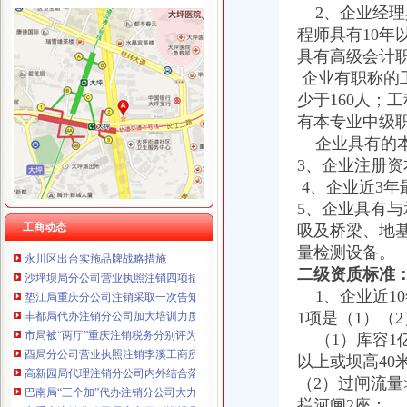
2、企业经理
程师具有10
具有高级会计
企业有职称的
工商动态
少于160人；
全市代理注销分公司区县局信用信息化岗位大练抽考和竞赛正式开考
有本专业中级职
高新区局围绕“三项重点工作、两项突破工作”代办注销分公司谋划2007年工作
企业具有的本
国家工商总局市重庆注销税务场司领导到观音桥农贸市场视察工作
万州局重庆分公司注销全力服务地方经济
3、企业注册资
郭翔副局长、重庆分公司注销高印平副巡视员率领直属局组织企业赴万州开展项
4、企业近3年
北碚局代理注销分公司缙云工商所五项措施推进工商所12315分类监管平台应用
5、企业具有
永川局重庆分公司注销扎实开展2007红盾护农行动
工商动态
吸及桥梁、地
永川区出台实施品牌战略措施
量检测设备。
沙坪坝局分公司营业执照注销四项措施化队伍建设
二级资质标准
垫江局重庆分公司注销采取一次告知措施提高年检效率
1、企业近10
丰都局代办注销分公司加大培训力度着力提高队伍素质
市局被“两厅”重庆注销税务分别评为2006年度督查工作先进单位和先进集体
1项是（1）（
酉局分公司营业执照注销李溪工商所五条措施推进红老区新农村建设
（1）库容1亿
高新园局代理注销分公司内外结合落实流动人口计划生育管理工作
以上或坝高40
巴南局“三个加”代办注销分公司大力实施消费安全放心工程
（2）过闸流量>
市重庆注销分公司局高印平副巡视员到渝北局检查指导工作
拦河闸2座；