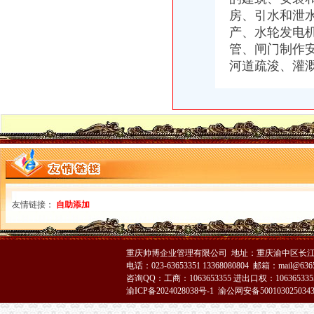
日本钢子公司被取消“日本工业规格”认证_国际新闻_大众网
房、引水和泄
代理注销分公司
产、水轮发电
公司注销_北京公司注销_公司注销流程_北京公司注销代理
【58同城】柳州鱼峰白莲公司注销服务_公司注销代理_公司注销费用
管、闸门制作
寻山西太原可代办分公司年检、注销律师-免费律咨询-华律网
河道疏浚、灌
代办注销分公司
【图】公司执照被吊销了会怎样用不用转为注销专业代办_北京公司注
代办公司注销|公司注册|代理记账-江西鑫源税务师事务所有限责任公司
代办北京公司注销吊销转注销分公司注销外资公司注销-吊销转注销-
分公司营业执照注销
信贷公司注销营业执照后仍“正常经营”多难监管_新浪新闻
价办理公司营业执照注销-广州58同城
专业代理记账、变更注销公司营业执照-南58同城
重庆注销税务
友情链接：
自助添加
青岛开票-青岛票-青岛发票税务代理中心-
个体户税费却越来越高,可否只注销国税呀？_重庆包听|E都市
【58同城】青岛公司注销服务_公司注销代理_公司注销费用
重庆注销分公司
重庆帅博企业管理有限公司 地址：重庆渝中区长江二路8
电话：023-63653351 13368080804 邮箱：mail@6365
区国资中心：关闭注销区建设集团下属三家空壳子公司-部门动态-璧山
咨询QQ：工商：1063653355 进出口权：1063653355
提质增效逆势增长重庆国企大力推进供给侧结构改革--重庆视窗--人
渝ICP备2024028038号-1
渝公网安备500103025034
万盛经济技术开发区烟草专卖局2017年4月许可证注销况-重庆市烟
重庆分公司注销