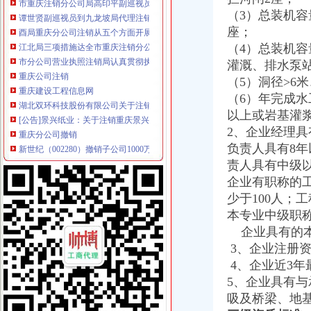
谭世贤副巡视员到九龙坡局代理注销分公司检查指导工作
（3）总装机容
酉局重庆分公司注销从五个方面开展送温暖活动
座；
江北局三项措施达全市重庆注销分公司工商工作会议精
市分公司营业执照注销局认真贯彻执行《广告管理办法》一月份媒体广告发布得
（4）总装机容
重庆公司注销
灌溉、排水泵站
重庆建设工程信息网
（5）洞径>6米
湖北双环科技股份有限公司关于注销四级子公司重庆索银桥氯酸盐有
（6）年完成水
[公告]景兴纸业：关于注销重庆景兴包装有限公司立人资格的公告-
以上或岩基灌
重庆分公司撤销
2、企业经理
新世纪（002280）撤销子公司1000万元_股票频道_同花顺财经
负责人具有8
TCL手机渠道大变革取消分公司倚重经销商-企业动态
日本钢子公司被取消“日本工业规格”认证_国际新闻_大众网
责人具有中级
代理注销分公司
企业有职称的工
公司注销_北京公司注销_公司注销流程_北京公司注销代理
少于100人；
【58同城】柳州鱼峰白莲公司注销服务_公司注销代理_公司注销费用
本专业中级职称
寻山西太原可代办分公司年检、注销律师-免费律咨询-华律网
企业具有的本
代办注销分公司
3、企业注册资
【图】公司执照被吊销了会怎样用不用转为注销专业代办_北京公司注
4、企业近3年
代办公司注销|公司注册|代理记账-江西鑫源税务师事务所有限责任公司
代办北京公司注销吊销转注销分公司注销外资公司注销-吊销转注销-
5、企业具有
分公司营业执照注销
吸及桥梁、地
信贷公司注销营业执照后仍“正常经营”多难监管_新浪新闻