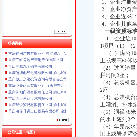
1、企业注册资
重庆傲志众达投资咨询有限责任公司 渝九1000万 （增资）
重庆臣夫商贸有限公司 （执照专让）
2、企业净资产
重庆卿倾商贸有限责任公司 渝江100万 （工商注册）
3、企业近3年
重庆国洪体育设施有限公司
4、企业其他
重庆星竣贸易有限责任公司 渝中100万 （进出口权）
一级资质标
重庆海谛升进出口贸易有限公司 渝北100万 （进出口权）
1、企业近10
重庆奕欣锦诚商贸有限公司 渝九50万 （工商注册）
成功案例
1项是（1）（
重庆信同广告有限公司 渝沙50万 （工商注册）
（1）库容10
重庆三虹房地产营销策划有限公司
重庆宝鹰汽车销售有限公司
上或坝高60米
重庆鸽牌电线电缆有限公司 渝北10010万 (进出口权)
（2）过闸流量>
重庆傲志众达投资咨询有限责任公司 渝九1000万 （增资）
拦河闸2座；
重庆臣夫商贸有限公司 （执照专让）
（3）总装机容
重庆卿倾商贸有限责任公司 渝江100万 （工商注册）
2座；
重庆国洪体育设施有限公司
（4）总装机容
重庆星竣贸易有限责任公司 渝中100万 （进出口权）
上灌溉、排水泵
重庆海谛升进出口贸易有限公司 渝北100万 （进出口权）
重庆奕欣锦诚商贸有限公司 渝九50万 （工商注册）
（5）洞径>8米
重庆信同广告有限公司 渝沙50万 （工商注册）
的水工隧洞2个
重庆三虹房地产营销策划有限公司
（6）年完成水
重庆宝鹰汽车销售有限公司
公司位置（地图）
以上或岩基灌浆