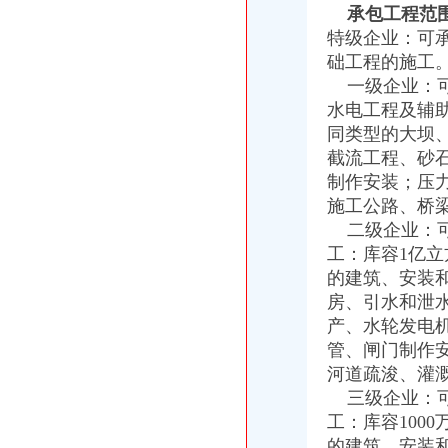
永川局重庆分公司注销扎实开展2007红盾护农行动
承包工程范
永川区出台实施品牌战略措施
特级企业：可
沙坪坝局分公司营业执照注销四项措施化队伍建设
础工程的施工
垫江局重庆分公司注销采取一次告知措施提高年检效率
一级企业：可
丰都局代办注销分公司加大培训力度着力提高队伍素质
水电工程及辅
市局被“两厅”重庆注销税务分别评为2006年度督查工作先进单位和先进集体
同类型的大坝
酉局分公司营业执照注销李溪工商所五条措施推进红老区新农村建设
截流工程、砂
高新园局代理注销分公司内外结合落实流动人口计划生育管理工作
巴南局“三个加”代办注销分公司大力实施消费安全放心工程
制作安装；压
市重庆注销分公司局高印平副巡视员到渝北局检查指导工作
施工公路、桥
谭世贤副巡视员到九龙坡局代理注销分公司检查指导工作
二级企业：
酉局重庆分公司注销从五个方面开展送温暖活动
工：库容1亿立
江北局三项措施达全市重庆注销分公司工商工作会议精
的建筑、安装
市分公司营业执照注销局认真贯彻执行《广告管理办法》一月份媒体广告发布得
房、引水和泄
重庆公司注销
产、水轮发电
重庆建设工程信息网
湖北双环科技股份有限公司关于注销四级子公司重庆索银桥氯酸盐有
管、闸门制作
[公告]景兴纸业：关于注销重庆景兴包装有限公司立人资格的公告-
河道疏浚、灌
重庆分公司撤销
三级企业：可
新世纪（002280）撤销子公司1000万元_股票频道_同花顺财经
工：库容100
TCL手机渠道大变革取消分公司倚重经销商-企业动态
的建筑、安装