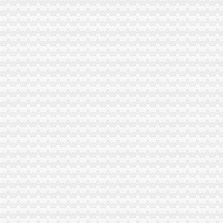
重庆处置P2P违规业务_金融频道_财新网
贵12家不合格旅行社其经营许可证将被注销_房产资讯-贵房天下
因撤销重庆市市政委谭大辉的市政委主任职务自然终止-今日重庆-华龙网