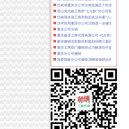
璧山局大路工商所“七七防”分公司营业执照注销
巴南局木洞工商所制定执法办案“八要”代办注
沙坪坝局重庆分公司注销进一步健全行政许可
重庆公司注销
重庆森诺工商代理有限公司-代办营业执照设立,变
重庆撤销北部新区职能划归两江新区-搜狐新闻
重庆工商部门撤销登记力帆保住中超名额几定局
重庆分公司撤销
我爱我家分公司被取消网签做阴合同助人避税-
房屋中介霸王条款的违质——一起房屋买卖居间
长沙公司注销代办_公司清算_中顾律网
代理注销分公司
【58同城】清远公司注销服务_公司注销代理_
【58同城】中山西区西区周边公司注销服务_公
【58同城】金华磐安磐安周边公司注销服务_公
代办注销分公司
快速代办公司注册、分公司、个体设立/注销；商
【地宝网】南昌公司注销的详细流程和代办服务
【代办莆田公司注册变更注销,分公司注册】-代
分公司营业执照注销
解决青岛公司营业执照注销,工商疑难等-青青岛