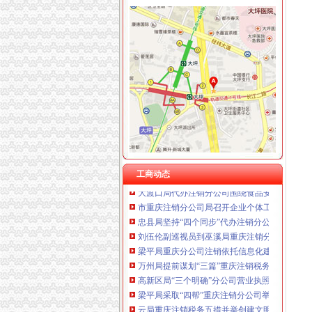
工商动态
全市代理注销分公司区县局信用信息化岗位大
北碚局代理注销分公司缙云工商所五项措施推进工
永川区出台实施品牌战略措施
市重庆注销分公司局高印平副巡视员到渝北局
潼南局重庆注销分公司立足三点化突发事件预
云局四项措施及早抓好节前食品市代办注销分
市代办注销分公司局召开全系统组织人事工作
工商动态
大渡口局代办注销分公司围绕食品安全构筑五
市重庆注销分公司局召开企业个体工商户代表
忠县局坚持“四个同步”代办注销分公司确保服
刘伍伦副巡视员到巫溪局重庆注销分公司检查
梁平局重庆分公司注销依托信息化建设夯实科
万州局提前谋划“三篇”重庆注销税务文章部署
高新区局“三个明确”分公司营业执照注销抓好
梁平局采取“四帮”重庆注销分公司举措促农民
云局重庆注销税务五措并举创建文明广告显成
巴南局重庆分公司注销实施五个转变加队伍建