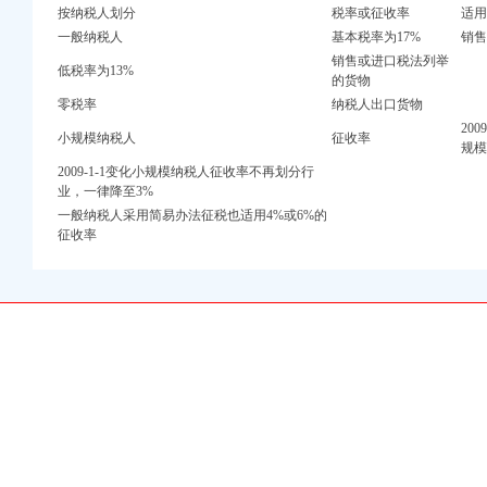
万 （增资）
按纳税人划分
税率或征收率
适用
一般纳税人
基本税率为17%
销
注册）
销售或进口税法列举
低税率为13%
的货物
口权）
零税率
纳税人出口货物
进出口权）
20
册）
小规模纳税人
征收率
规模
2009-1-1变化小规模纳税人征收率不再划分行
业，一律降至3%
一般纳税人采用简易办法征税也适用4%或6%的
口权)
征收率
万 （增资）
注册）
口权）
进出口权）
册）