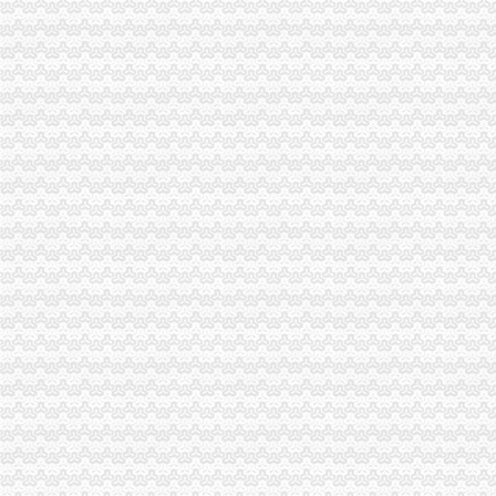
四川九寨沟地震重庆旅游业无损取消3日内订单-滚动-时政频道-中工网
代理注销分公司
江西泛华保险代理南康分公司等10机构代理业务被注销-保险论坛-金融
【办理公司注销十年代理经验简单快捷税务非正常】-海淀北洼路易登网
公司注销_注销公司-【上海注销公司代理服务中心】_专业、诚信
代办注销分公司
【图】代办北京市公司注销,吊销公司注销,税务疑难注销-北京海淀
广州公司注销流程_广州公司注销费用_广州公司简易注销_广州注销公
赣州代办工商注册,公司注册代理,赣州公司注销流程【今日推荐网-
分公司营业执照注销
快捷晋江注销公司,价晋江注销公司营业执照—晋江市—快点8分类
呈贡县代办执照注销的公司|代办有限公司营业执照-代办执照_【公司注
北京公司怎么注销公司注销营业执照注销流程费用-民生广告网
重庆注销税务
甘南公司注册_甘南内资公司注册_甘南外资公司注册-甘南易登网
正青禾财务,专业的财务外包服务提供业的财务外包服务提供商常年财
【税务经理/主管,南宏邦汽贸集团招聘】-南赶集网
重庆注销分公司
涪陵分公司注销_重庆工商注册_重庆列表网
东方锆业和平分公司被批准注销-财经频道-金融界
太集团（）：拟注销控股子公司上海太重庆太实