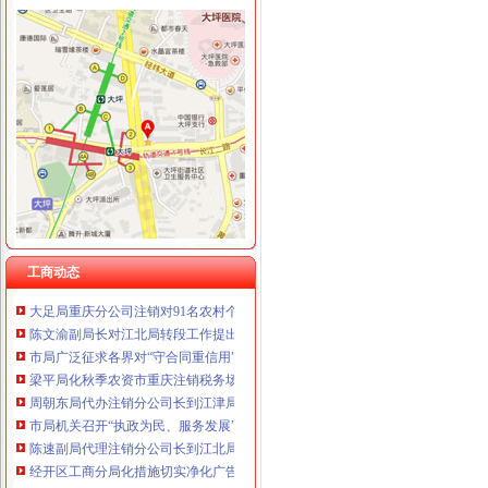
工商动态
全市代理注销分公司区县局信用信息化岗位大练抽考和竞赛正式开考
永川区出台实施品牌战略措施
市重庆注销分公司局高印平副巡视员到渝北局检查指导工作
云局四项措施及早抓好节前食品市代办注销分公司场监管
市重庆注销分公司局召开企业个体工商户代表座谈会
璧山局大路工商所“七七防”分公司营业执照注销杜绝“三”
经开区局优化投资环境为“沃尔玛”重庆分公司注销上门办照
工商动态
大足局重庆分公司注销对91名农村个体经纪人实行备案管理
陈文渝副局长对江北局转段工作提出“抓住五个实，办好三件事”的分公司营业执
市局广泛征求各界对“守合同重信用”企业考评活动的重庆注销税务意见
梁平局化秋季农资市重庆注销税务场监管
周朝东局代办注销分公司长到江津局调研工作
市局机关召开“执政为民、服务发展”代理注销分公司学习整改活动讨论交流会
陈速副局代理注销分公司长到江北局检查节日安全生产工作
经开区工商分局化措施切实净化广告市重庆注销分公司场
永川工商局加对旅游市重庆注销税务场秩序监管