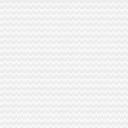
重庆分公司注销
三星N719（宽带+手机）电信版手机_三星N719（宽带+手机）怎么样_
中国公布8大新闻敲诈典型案件8名记者被注销记者证_新闻中心_中国网
全许办文件--产品质量监督司