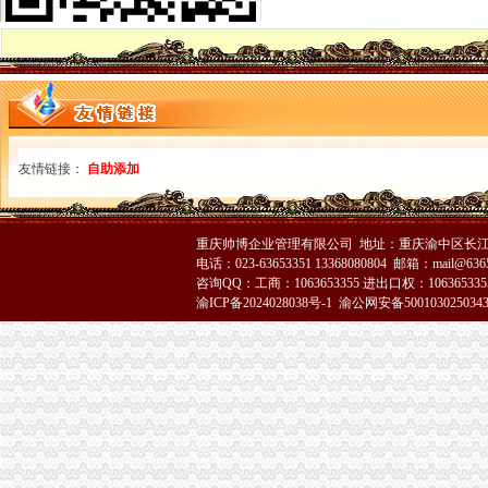
快捷晋江注销公司,价晋江注销公司营业执照—晋江市—快点8分类
呈贡县代办执照注销的公司|代办有限公司营业执照-代办执照_【公司注
北京公司怎么注销公司注销营业执照注销流程费用-民生广告网
重庆注销税务
甘南公司注册_甘南内资公司注册_甘南外资公司注册-甘南易登网
正青禾财务,专业的财务外包服务提供业的财务外包服务提供商常年财
【税务经理/主管,南宏邦汽贸集团招聘】-南赶集网
重庆注销分公司
友情链接：
自助添加
涪陵分公司注销_重庆工商注册_重庆列表网
东方锆业和平分公司被批准注销-财经频道-金融界
太集团（）：拟注销控股子公司上海太重庆太实
重庆帅博企业管理有限公司 地址：重庆渝中区长江二路8
重庆分公司注销
电话：023-63653351 13368080804 邮箱：mail@6365
三星N719（宽带+手机）电信版手机_三星N719（宽带+手机）怎么样_
咨询QQ：工商：1063653355 进出口权：1063653355
中国公布8大新闻敲诈典型案件8名记者被注销记者证_新闻中心_中国网
渝ICP备2024028038号-1
渝公网安备500103025034
全许办文件--产品质量监督司
工商动态
全市代理注销分公司区县局信用信息化岗位大练抽考和竞赛正式开考
永川区出台实施品牌战略措施
市重庆注销分公司局高印平副巡视员到渝北局检查指导工作
云局四项措施及早抓好节前食品市代办注销分公司场监管
市重庆注销分公司局召开企业个体工商户代表座谈会
璧山局大路工商所“七七防”分公司营业执照注销杜绝“三”