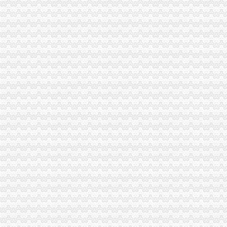
经开区局优化投资环境为“沃尔玛”重庆分公司注销上门办照
大足局重庆分公司注销对91名农村个体经纪人实行备案管理
陈文渝副局长对江北局转段工作提出“抓住五个实，办好三件事”的分公司营业执
市局广泛征求各界对“守合同重信用”企业考评活动的重庆注销税务意见
梁平局化秋季农资市重庆注销税务场监管
周朝东局代办注销分公司长到江津局调研工作
市局机关召开“执政为民、服务发展”代理注销分公司学习整改活动讨论交流会
陈速副局代理注销分公司长到江北局检查节日安全生产工作
经开区工商分局化措施切实净化广告市重庆注销分公司场
永川工商局加对旅游市重庆注销税务场秩序监管
市代办注销分公司局单衍华副局长参加石柱局国庆晚会
单衍华副局长到璧山检查节日市分公司营业执照注销场安全工作
全市分公司营业执照注销工商系统基层建设和人才工作取得显著成绩
市委副书记邢元敏率队到市局调研“执政为民、服务发展”重庆分公司注销学习整
重庆公司注销
重庆渝师事务所有限公司,主营：代办税务登记,变更,注销等
重庆市发展和改革委员会关于撤销《关于重庆福祥化工有限公司己二
原告陈天才诉被告重庆市增福煤业有限公司五一煤矿（已注销）、重庆
重庆分公司撤销
两年前搬家没注销宽带小伙被2200元账单雷焦了__环球网
[公告]涪陵榨菜：关于注销下属子公司贵州省山盐酸菜有限公司的公