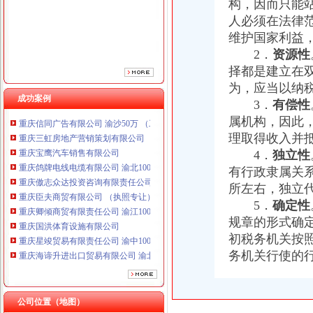
构，因而只能
重庆傲志众达投资咨询有限责任公司 渝九1000万 （增资）
人必须在法律
重庆臣夫商贸有限公司 （执照专让）
维护国家利益
重庆卿倾商贸有限责任公司 渝江100万 （工商注册）
2．
资源性
重庆国洪体育设施有限公司
重庆星竣贸易有限责任公司 渝中100万 （进出口权）
择都是建立在
重庆海谛升进出口贸易有限公司 渝北100万 （进出口权）
为，应当以纳
重庆奕欣锦诚商贸有限公司 渝九50万 （工商注册）
成功案例
3．
有偿性
重庆信同广告有限公司 渝沙50万 （工商注册）
属机构，因此
重庆三虹房地产营销策划有限公司
理取得收入并
重庆宝鹰汽车销售有限公司
4．
独立性
重庆鸽牌电线电缆有限公司 渝北10010万 (进出口权)
有行政隶属关
重庆傲志众达投资咨询有限责任公司 渝九1000万 （增资）
重庆臣夫商贸有限公司 （执照专让）
所左右，独立
重庆卿倾商贸有限责任公司 渝江100万 （工商注册）
5．
确定性
重庆国洪体育设施有限公司
规章的形式确
重庆星竣贸易有限责任公司 渝中100万 （进出口权）
初税务机关按
重庆海谛升进出口贸易有限公司 渝北100万 （进出口权）
务机关行使的
重庆奕欣锦诚商贸有限公司 渝九50万 （工商注册）
重庆信同广告有限公司 渝沙50万 （工商注册）
重庆三虹房地产营销策划有限公司
公司位置（地图）
重庆宝鹰汽车销售有限公司