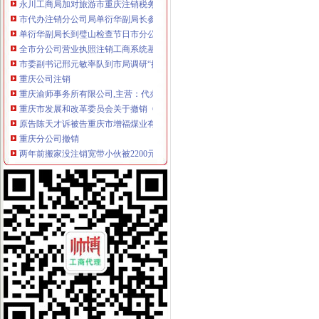
市代办注销分公司局单衍华副局长参加石柱局国庆晚会
单衍华副局长到璧山检查节日市分公司营业执照注销场安全工作
全市分公司营业执照注销工商系统基层建设和人才工作取得显著成绩
市委副书记邢元敏率队到市局调研“执政为民、服务发展”重庆分公司注销学习整
重庆公司注销
重庆渝师事务所有限公司,主营：代办税务登记,变更,注销等
重庆市发展和改革委员会关于撤销《关于重庆福祥化工有限公司己二
原告陈天才诉被告重庆市增福煤业有限公司五一煤矿（已注销）、重庆
重庆分公司撤销
两年前搬家没注销宽带小伙被2200元账单雷焦了__环球网
[公告]涪陵榨菜：关于注销下属子公司贵州省山盐酸菜有限公司的公
四川九寨沟地震重庆旅游业无损取消3日内订单-滚动-时政频道-中工网
代理注销分公司
江西泛华保险代理南康分公司等10机构代理业务被注销-保险论坛-金融
【办理公司注销十年代理经验简单快捷税务非正常】-海淀北洼路易登网
公司注销_注销公司-【上海注销公司代理服务中心】_专业、诚信
代办注销分公司
【图】代办北京市公司注销,吊销公司注销,税务疑难注销-北京海淀
广州公司注销流程_广州公司注销费用_广州公司简易注销_广州注销公
赣州代办工商注册,公司注册代理,赣州公司注销流程【今日推荐网-
分公司营业执照注销