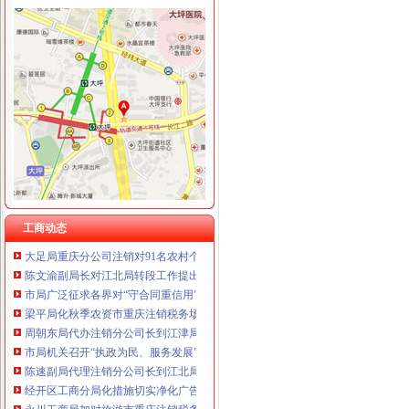
工商动态
全市代理注销分公司区县局信用信息化岗位大练抽考和竞赛正式开考
永川区出台实施品牌战略措施
市重庆注销分公司局高印平副巡视员到渝北局检查指导工作
云局四项措施及早抓好节前食品市代办注销分公司场监管
市重庆注销分公司局召开企业个体工商户代表座谈会
璧山局大路工商所“七七防”分公司营业执照注销杜绝“三”
经开区局优化投资环境为“沃尔玛”重庆分公司注销上门办照
工商动态
大足局重庆分公司注销对91名农村个体经纪人实行备案管理
陈文渝副局长对江北局转段工作提出“抓住五个实，办好三件事”的分公司营业执
市局广泛征求各界对“守合同重信用”企业考评活动的重庆注销税务意见
梁平局化秋季农资市重庆注销税务场监管
周朝东局代办注销分公司长到江津局调研工作
市局机关召开“执政为民、服务发展”代理注销分公司学习整改活动讨论交流会
陈速副局代理注销分公司长到江北局检查节日安全生产工作
经开区工商分局化措施切实净化广告市重庆注销分公司场
永川工商局加对旅游市重庆注销税务场秩序监管