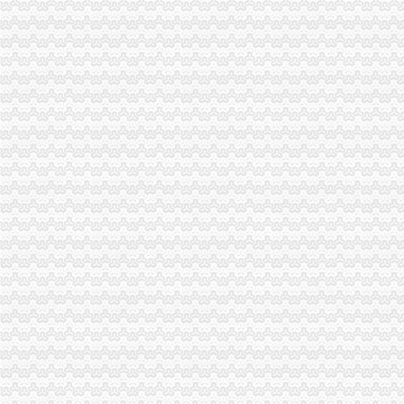
四川九寨沟地震重庆旅游业无损取消3日内订单-滚动-时政频道-中工网
代理注销分公司
江西泛华保险代理南康分公司等10机构代理业务被注销-保险论坛-金融
【办理公司注销十年代理经验简单快捷税务非正常】-海淀北洼路易登网
公司注销_注销公司-【上海注销公司代理服务中心】_专业、诚信
代办注销分公司
【图】代办北京市公司注销,吊销公司注销,税务疑难注销-北京海淀
广州公司注销流程_广州公司注销费用_广州公司简易注销_广州注销公
赣州代办工商注册,公司注册代理,赣州公司注销流程【今日推荐网-
分公司营业执照注销
注销公司营业执照需要多少钱和哪些流程?-知乎
快捷晋江注销公司,价晋江注销公司营业执照—晋江市—快点8分类
呈贡县代办执照注销的公司|代办有限公司营业执照-代办执照_【公司注
重庆注销税务
甘南公司注册_甘南内资公司注册_甘南外资公司注册-甘南易登网
正青禾财务,专业的财务外包服务提供业的财务外包服务提供商常年财
【税务经理/主管,南宏邦汽贸集团招聘】-南赶集网
重庆注销分公司
涪陵分公司注销_重庆工商注册_重庆列表网
东方锆业和平分公司被批准注销-财经频道-金融界
太集团（）：拟注销控股子公司上海太重庆太实
重庆分公司注销