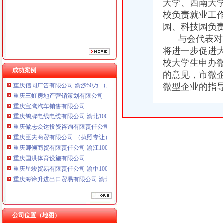
大学、西南大
重庆傲志众达投资咨询有限责任公司 渝九1000万 （增资）
校负责就业工
重庆臣夫商贸有限公司 （执照专让）
重庆卿倾商贸有限责任公司 渝江100万 （工商注册）
园、科技园负责
重庆国洪体育设施有限公司
与会代表对政
重庆星竣贸易有限责任公司 渝中100万 （进出口权）
将进一步促进
重庆海谛升进出口贸易有限公司 渝北100万 （进出口权）
校大学生申办
重庆奕欣锦诚商贸有限公司 渝九50万 （工商注册）
成功案例
的意见，市微
重庆信同广告有限公司 渝沙50万 （工商注册）
微型企业的指
重庆三虹房地产营销策划有限公司
重庆宝鹰汽车销售有限公司
重庆鸽牌电线电缆有限公司 渝北10010万 (进出口权)
重庆傲志众达投资咨询有限责任公司 渝九1000万 （增资）
重庆臣夫商贸有限公司 （执照专让）
重庆卿倾商贸有限责任公司 渝江100万 （工商注册）
重庆国洪体育设施有限公司
重庆星竣贸易有限责任公司 渝中100万 （进出口权）
重庆海谛升进出口贸易有限公司 渝北100万 （进出口权）
重庆奕欣锦诚商贸有限公司 渝九50万 （工商注册）
重庆信同广告有限公司 渝沙50万 （工商注册）
重庆三虹房地产营销策划有限公司
重庆宝鹰汽车销售有限公司
公司位置（地图）