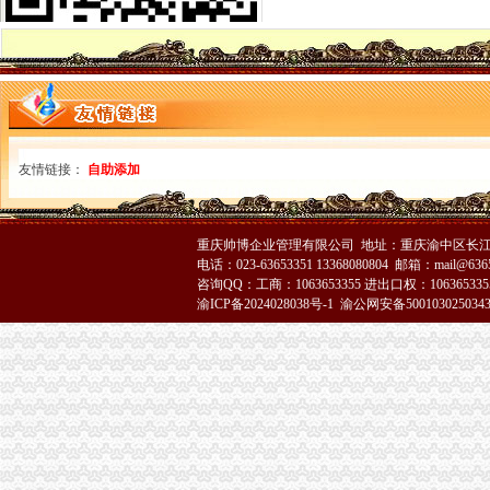
快捷晋江注销公司,价晋江注销公司营业执照—晋江市—快点8分类
呈贡县代办执照注销的公司|代办有限公司营业执照-代办执照_【公司注
重庆注销税务
甘南公司注册_甘南内资公司注册_甘南外资公司注册-甘南易登网
正青禾财务,专业的财务外包服务提供业的财务外包服务提供商常年财
【税务经理/主管,南宏邦汽贸集团招聘】-南赶集网
重庆注销分公司
友情链接：
自助添加
涪陵分公司注销_重庆工商注册_重庆列表网
东方锆业和平分公司被批准注销-财经频道-金融界
太集团（）：拟注销控股子公司上海太重庆太实
重庆帅博企业管理有限公司 地址：重庆渝中区长江二路8
重庆分公司注销
电话：023-63653351 13368080804 邮箱：mail@6365
三星N719（宽带+手机）电信版手机_三星N719（宽带+手机）怎么样_
咨询QQ：工商：1063653355 进出口权：1063653355
中国公布8大新闻敲诈典型案件8名记者被注销记者证_新闻中心_中国网
渝ICP备2024028038号-1
渝公网安备500103025034
全许办文件--产品质量监督司
工商动态
全市代理注销分公司区县局信用信息化岗位大练抽考和竞赛正式开考
永川区出台实施品牌战略措施
市重庆注销分公司局高印平副巡视员到渝北局检查指导工作
云局四项措施及早抓好节前食品市代办注销分公司场监管
市重庆注销分公司局召开企业个体工商户代表座谈会
璧山局大路工商所“七七防”分公司营业执照注销杜绝“三”