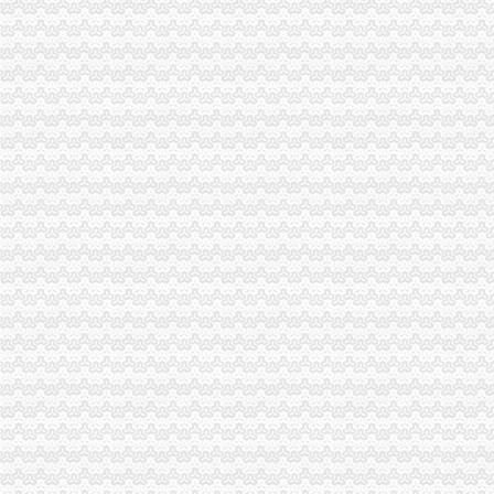
经开区局优化投资环境为“沃尔玛”重庆分公司注销上门办照
大足局重庆分公司注销对91名农村个体经纪人实行备案管理
陈文渝副局长对江北局转段工作提出“抓住五个实，办好三件事”的分公司营业执
市局广泛征求各界对“守合同重信用”企业考评活动的重庆注销税务意见
梁平局化秋季农资市重庆注销税务场监管
周朝东局代办注销分公司长到江津局调研工作
市局机关召开“执政为民、服务发展”代理注销分公司学习整改活动讨论交流会
陈速副局代理注销分公司长到江北局检查节日安全生产工作
经开区工商分局化措施切实净化广告市重庆注销分公司场
永川工商局加对旅游市重庆注销税务场秩序监管
市代办注销分公司局单衍华副局长参加石柱局国庆晚会
单衍华副局长到璧山检查节日市分公司营业执照注销场安全工作
全市分公司营业执照注销工商系统基层建设和人才工作取得显著成绩
市委副书记邢元敏率队到市局调研“执政为民、服务发展”重庆分公司注销学习整
重庆公司注销
重庆渝师事务所有限公司,主营：代办税务登记,变更,注销等
重庆市发展和改革委员会关于撤销《关于重庆福祥化工有限公司己二
原告陈天才诉被告重庆市增福煤业有限公司五一煤矿（已注销）、重庆
重庆分公司撤销
两年前搬家没注销宽带小伙被2200元账单雷焦了__环球网
[公告]涪陵榨菜：关于注销下属子公司贵州省山盐酸菜有限公司的公