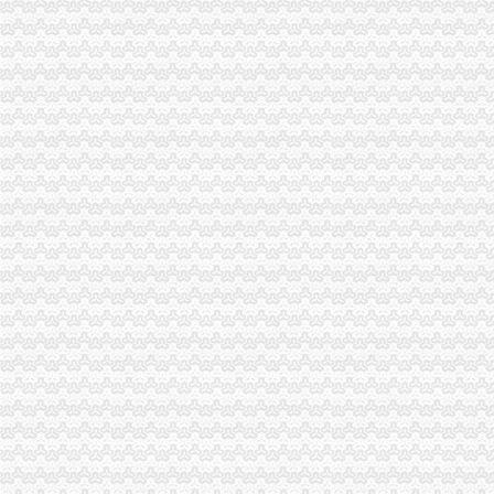
三星N719（宽带+手机）电信版手机_三星N719（宽带+手机）怎么样_
中国公布8大新闻敲诈典型案件8名记者被注销记者证_新闻中心_中国网
全许办文件--产品质量监督司