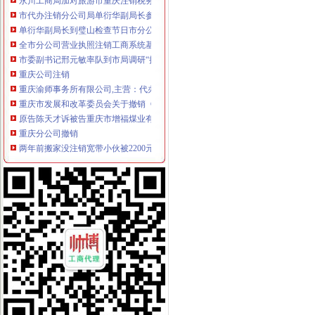
市代办注销分公司局单衍华副局长参加石柱局国庆晚会
单衍华副局长到璧山检查节日市分公司营业执照注销场安全工作
全市分公司营业执照注销工商系统基层建设和人才工作取得显著成绩
市委副书记邢元敏率队到市局调研“执政为民、服务发展”重庆分公司注销学习整
重庆公司注销
重庆渝师事务所有限公司,主营：代办税务登记,变更,注销等
重庆市发展和改革委员会关于撤销《关于重庆福祥化工有限公司己二
原告陈天才诉被告重庆市增福煤业有限公司五一煤矿（已注销）、重庆
重庆分公司撤销
两年前搬家没注销宽带小伙被2200元账单雷焦了__环球网
[公告]涪陵榨菜：关于注销下属子公司贵州省山盐酸菜有限公司的公
四川九寨沟地震重庆旅游业无损取消3日内订单-滚动-时政频道-中工网
代理注销分公司
江西泛华保险代理南康分公司等10机构代理业务被注销-保险论坛-金融
【办理公司注销十年代理经验简单快捷税务非正常】-海淀北洼路易登网
公司注销_注销公司-【上海注销公司代理服务中心】_专业、诚信
代办注销分公司
【图】代办北京市公司注销,吊销公司注销,税务疑难注销-北京海淀
广州公司注销流程_广州公司注销费用_广州公司简易注销_广州注销公
赣州代办工商注册,公司注册代理,赣州公司注销流程【今日推荐网-
分公司营业执照注销
注销公司营业执照需要多少钱和哪些流程?-知乎