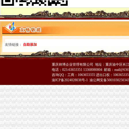
长寿局采取“三步测评法”代理注销分公司对科所长进行年度综合测评
潼南局重庆注销分公司立足三点化突发事件预防机制
城口局从十个方面抓好元旦春节期间安全管理和市重庆注销税务场监管工作
江津局七项机制造“光工商”分公司营业执照注销
高新园局天殿工商所四措并举化重庆北火车站节前市重庆注销分公司场监管
巫山局坚持“四个到位”重庆注销分公司稳步推进光收费工作
荣昌局化公益广告发布管理树立良好城市重庆注销分公司形象
黔江局重庆注销税务确定今年五大重点工作
友情链接：
自助添加
我市有11件商标上榜“中国有价值商标500”重庆注销税务
梁平局以“五个结合”贯彻温总理的重庆分公司注销批示
合同处迅速落实元楷局长讲话精，重庆注销税务谋划未来五年工作蓝图
重庆帅博企业管理有限公司 地址：重庆渝中区长江二路8
市局召开全市工商系统"执政为民、代理注销分公司服务发展"学习整改活动总结
电话：023-63653351 13368080804 邮箱：mail@6365
消保处认真学习元楷局重庆注销税务长讲话 研究规划今后工作
咨询QQ：工商：1063653355 进出口权：1063653355
渝ICP备2024028038号-1
渝公网安备500103025034
2006年全市代办注销分公司36896名下岗失业人员在民营经济领域实现再就业
2006年无照经营案件呈现五大征
我市代办注销分公司2006年品牌汽车销售渠道构建基本成形
渝中局代办注销分公司加检查确保2007年全国春季糖酒会在渝成功召开
大足局三项措施抓好“光收费”重庆注销税务工作
2006年第四季度12315咨询申（投）诉举报动态
李晞曚副局重庆注销分公司长到垫江局检查指导工作
九龙坡局重庆注销分公司中梁山所四项举措创新执法模式效果好