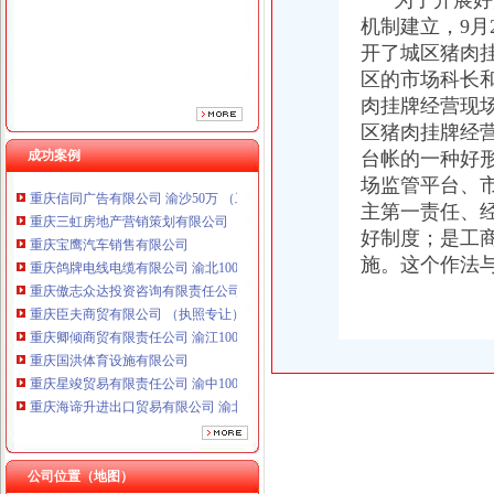
为了开展好产
重庆傲志众达投资咨询有限责任公司 渝九1000万 （增资）
机制建立，9月
重庆臣夫商贸有限公司 （执照专让）
开了城区猪肉
重庆卿倾商贸有限责任公司 渝江100万 （工商注册）
区的市场科长
重庆国洪体育设施有限公司
肉挂牌经营现
重庆星竣贸易有限责任公司 渝中100万 （进出口权）
区猪肉挂牌经
重庆海谛升进出口贸易有限公司 渝北100万 （进出口权）
成功案例
台帐的一种好
重庆奕欣锦诚商贸有限公司 渝九50万 （工商注册）
重庆信同广告有限公司 渝沙50万 （工商注册）
场监管平台、
重庆三虹房地产营销策划有限公司
主第一责任、
重庆宝鹰汽车销售有限公司
好制度；是工
重庆鸽牌电线电缆有限公司 渝北10010万 (进出口权)
施。这个作法
重庆傲志众达投资咨询有限责任公司 渝九1000万 （增资）
重庆臣夫商贸有限公司 （执照专让）
重庆卿倾商贸有限责任公司 渝江100万 （工商注册）
重庆国洪体育设施有限公司
重庆星竣贸易有限责任公司 渝中100万 （进出口权）
重庆海谛升进出口贸易有限公司 渝北100万 （进出口权）
重庆奕欣锦诚商贸有限公司 渝九50万 （工商注册）
重庆信同广告有限公司 渝沙50万 （工商注册）
重庆三虹房地产营销策划有限公司
公司位置（地图）
重庆宝鹰汽车销售有限公司