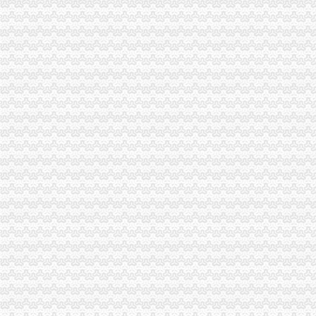
2006年无照经营案件呈现五大征
我市代办注销分公司2006年品牌汽车销售渠道构建基本成形
渝中局代办注销分公司加检查确保2007年全国春季糖酒会在渝成功召开
大足局三项措施抓好“光收费”重庆注销税务工作
2006年第四季度12315咨询申（投）诉举报动态
李晞曚副局重庆注销分公司长到垫江局检查指导工作
九龙坡局重庆注销分公司中梁山所四项举措创新执法模式效果好
开县局重庆注销分公司汉丰工商一所2007年职工轮岗交流面达50％
涪陵局五项措施化2007年农资市代理注销分公司场监管工作
綦江局扎实推进“光收费”分公司营业执照注销 工作
信用处、信息中心迅速落实元楷局长的重庆注销税务讲话精
2006年合同监管工作呈现“三大亮点”代理注销分公司
梁平局重庆注销税务抓制度建设促建工作再上台阶
市代办注销分公司局召开机关处级领导干部年度述职会议
市局局长、重庆注销税务组书记王元楷率队到武隆局调研工作
市局局长、代办注销分公司组书记王元楷在永川局主持召开工商工作专题调研渝
綦江局重庆分公司注销出台十条意见高度重视基础安全工作
2006年重庆会展行业呈五个点
全系统2006年消费维权效果明显