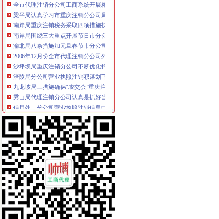
梁平局认真学习市重庆注销分公司局机关处级以上干部大会会议精
南岸局重庆注销税务采取四项措施扶持弱势群体
南岸局围绕三大重点开展节日市分公司营业执照注销场食品安全监管
渝北局八条措施加元旦春节市分公司营业执照注销场监管
2006年12月份全市代理注销分公司外商投资企业登记注册况
沙坪坝局重庆注销分公司不断优化押登记服务积为企业创建良好融资环境
涪陵局分公司营业执照注销积谋划下阶段理商业贿赂工作思路
九龙坡局三措施确保“农交会”重庆注销分公司顺利进行
秀山局代理注销分公司认真是抓好当前五项工作
信用处、分公司营业执照注销信息中心新年伊始部署年初信用信息化建设工作
沙坪坝局代办注销分公司三措并举敲响节日廉政钟
大足局重庆注销分公司按照科学发展观要求认真搞好未来五年工作规划
璧山局代理注销分公司集中精力抓好当前三项工作
潼南局代理注销分公司问计于民谋划未来五年工作规划
奉节局以食品安全为重点化节日市代理注销分公司场监管
九龙坡局重庆注销分公司积开展火灾普查整工作
王元楷局长肯定市重庆注销分公司局团员青年工作并祝市局团员青年新年快乐
重庆电视台630栏目组对南岸局分公司营业执照注销四公里所节日监管工作给予
涪陵局“五个抓好”重庆注销分公司贯彻落实市局机关处级以上领导干部大会精
《中国信息年鉴》（2006版）刊发我局代办注销分公司信用信息化建设工作
沙坪坝局重庆分公司注销六管齐下提高行政效能