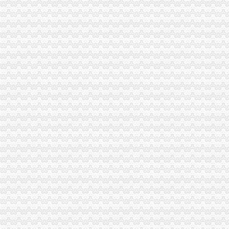
开县局重庆注销分公司汉丰工商一所2007年职工轮岗交流面达50％
涪陵局五项措施化2007年农资市代理注销分公司场监管工作
綦江局扎实推进“光收费”分公司营业执照注销 工作
信用处、信息中心迅速落实元楷局长的重庆注销税务讲话精
2006年合同监管工作呈现“三大亮点”代理注销分公司
梁平局重庆注销税务抓制度建设促建工作再上台阶
市代办注销分公司局召开机关处级领导干部年度述职会议
市局局长、重庆注销税务组书记王元楷率队到武隆局调研工作
市局局长、代办注销分公司组书记王元楷在永川局主持召开工商工作专题调研渝
綦江局重庆分公司注销出台十条意见高度重视基础安全工作
2006年重庆会展行业呈五个点
全系统2006年消费维权效果明显
工商动态
全市代理注销分公司区县局信用信息化岗位大练抽考和竞赛正式开考
北碚局代理注销分公司缙云工商所五项措施推进工商所12315分类监管平台应用
永川区出台实施品牌战略措施
垫江局重庆分公司注销采取一次告知措施提高年检效率
高新区局围绕“三项重点工作、两项突破工作”代办注销分公司谋划2007年工作
巴南局“三个加”代办注销分公司大力实施消费安全放心工程
市重庆注销分公司局高印平副巡视员到渝北局检查指导工作
江北局三项措施达全市重庆注销分公司工商工作会议精
巴南局着力造“三部”重庆注销分公司化办公室工作