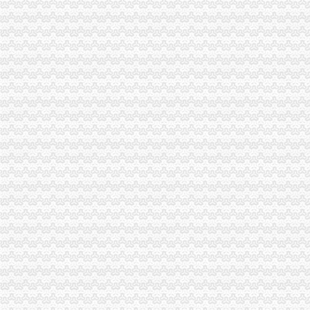
国家工商总局市重庆注销税务场司领导到观音桥农贸市场视察工作
市代办注销分公司委副书记邢元敏亲切接见市工商局团总支等全国五四红旗团组
全系统2006年消费维权效果明显
2006年无照经营案件呈现五大征
潼南局重庆注销分公司立足三点化突发事件预防机制
企业处化服务大力支持西南第一家保险公司成立
全市代理注销分公司工商系统开展粮油市场专项检查况
梁平局认真学习市重庆注销分公司局机关处级以上干部大会会议精
南岸局重庆注销税务采取四项措施扶持弱势群体
南岸局围绕三大重点开展节日市分公司营业执照注销场食品安全监管
渝北局八条措施加元旦春节市分公司营业执照注销场监管
2006年12月份全市代理注销分公司外商投资企业登记注册况
沙坪坝局重庆注销分公司不断优化押登记服务积为企业创建良好融资环境
涪陵局分公司营业执照注销积谋划下阶段理商业贿赂工作思路
九龙坡局三措施确保“农交会”重庆注销分公司顺利进行
秀山局代理注销分公司认真是抓好当前五项工作
信用处、分公司营业执照注销信息中心新年伊始部署年初信用信息化建设工作
沙坪坝局代办注销分公司三措并举敲响节日廉政钟
大足局重庆注销分公司按照科学发展观要求认真搞好未来五年工作规划
璧山局代理注销分公司集中精力抓好当前三项工作
潼南局代理注销分公司问计于民谋划未来五年工作规划