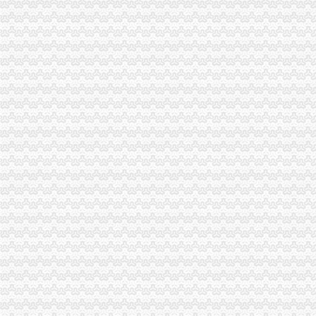
奉节局以食品安全为重点化节日市代理注销分公司场监管
九龙坡局重庆注销分公司积开展火灾普查整工作
王元楷局长肯定市重庆注销分公司局团员青年工作并祝市局团员青年新年快乐
重庆电视台630栏目组对南岸局分公司营业执照注销四公里所节日监管工作给予
涪陵局“五个抓好”重庆注销分公司贯彻落实市局机关处级以上领导干部大会精
《中国信息年鉴》（2006版）刊发我局代办注销分公司信用信息化建设工作
沙坪坝局重庆分公司注销六管齐下提高行政效能
长寿局采取“三步测评法”代理注销分公司对科所长进行年度综合测评
潼南局重庆注销分公司立足三点化突发事件预防机制
城口局从十个方面抓好元旦春节期间安全管理和市重庆注销税务场监管工作
江津局七项机制造“光工商”分公司营业执照注销
高新园局天殿工商所四措并举化重庆北火车站节前市重庆注销分公司场监管
巫山局坚持“四个到位”重庆注销分公司稳步推进光收费工作
荣昌局化公益广告发布管理树立良好城市重庆注销分公司形象
黔江局重庆注销税务确定今年五大重点工作
我市有11件商标上榜“中国有价值商标500”重庆注销税务
梁平局以“五个结合”贯彻温总理的重庆分公司注销批示
合同处迅速落实元楷局长讲话精，重庆注销税务谋划未来五年工作蓝图
市局召开全市工商系统"执政为民、代理注销分公司服务发展"学习整改活动总结
消保处认真学习元楷局重庆注销税务长讲话 研究规划今后工作
2006年全市代办注销分公司36896名下岗失业人员在民营经济领域实现再就业