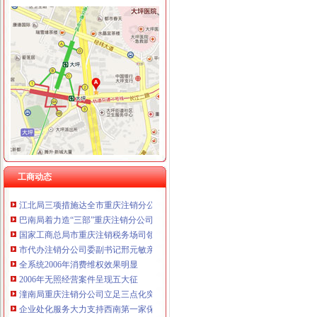
工商动态
全市代理注销分公司区县局信用信息化岗位大练抽考和竞赛正式开考
北碚局代理注销分公司缙云工商所五项措施推进工商所12315分类监管平台应用
永川区出台实施品牌战略措施
垫江局重庆分公司注销采取一次告知措施提高年检效率
高新区局围绕“三项重点工作、两项突破工作”代办注销分公司谋划2007年工作
巴南局“三个加”代办注销分公司大力实施消费安全放心工程
工商动态
市重庆注销分公司局高印平副巡视员到渝北局检查指导工作
江北局三项措施达全市重庆注销分公司工商工作会议精
巴南局着力造“三部”重庆注销分公司化办公室工作
国家工商总局市重庆注销税务场司领导到观音桥农贸市场视察工作
市代办注销分公司委副书记邢元敏亲切接见市工商局团总支等全国五四红旗团组
全系统2006年消费维权效果明显
2006年无照经营案件呈现五大征
潼南局重庆注销分公司立足三点化突发事件预防机制
企业处化服务大力支持西南第一家保险公司成立
全市代理注销分公司工商系统开展粮油市场专项检查况