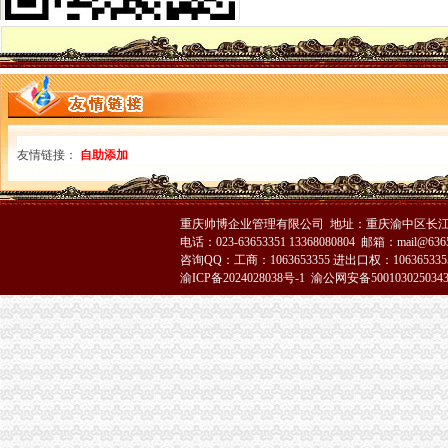
江北局重庆注销分公司成功开展岗位大练竞赛活动
綦江局“四个必须”分公司营业执照注销化食品经营户监管
我市重庆注销分公司企业信用体系建设进展顺利
大足局分公司营业执照注销创新监管方式促进农村个体营经济快速发展
巫山局代办注销分公司三个方面促进食品经营者自律
奉节局以申请保护“奉节脐橙”地名标志商标的分公司营业执照注销实际行动助农
荣昌局重庆分公司注销编制2007年部门预算坚持五项原则
璧山局重庆注销分公司四个化竭力构建和谐工商队伍
友情链接：
自助添加
万州局分公司营业执照注销出台重点保护和服务驰名商标暂行办法
九龙坡局采取积措施确保生猪市重庆注销税务场稳定发展
奉节局分公司营业执照注销积为新学期校园创造安全消费环境
重庆帅博企业管理有限公司 地址：重庆渝中区长江二路8
垫江局重庆分公司注销创新效能考核模式促进工作开展
电话：023-63653351 13368080804 邮箱：mail@6365
高印平副巡视员到大足调研“光收费”代理注销分公司和非税收入改革工作
咨询QQ：工商：1063653355 进出口权：1063653355
江北工商局召开“两节”重庆注销分公司食品安全暨月饼市场工作会议
渝ICP备2024028038号-1
渝公网安备500103025034
重庆市代理注销分公司企业信用体系建设工作协调小组成员单位会议在市工商局
刘伍伦副巡视员到合川工商局重庆分公司注销看望问一线干部职工
黔江区工商分局映美容美发行业存在“四大”重庆注销税务问题
梁平县工商局“三大工程”代办注销分公司加队伍建设
万州区工商局代办注销分公司四项制度严格车辆管理
渝北区工商分局代办注销分公司石船所集中力量严查采沙经营户安全
万州区工商局分公司营业执照注销建立服务驰名商标管理机制
奉节县工商局重庆注销税务四个环节确保两节食品安全