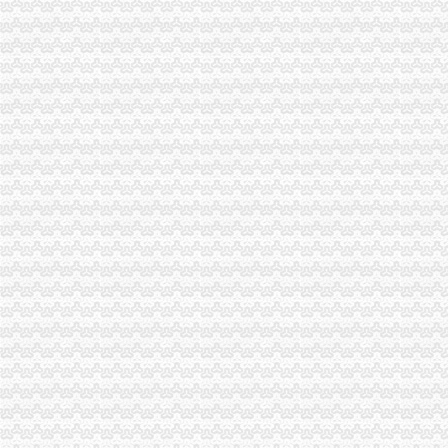
垫江局重庆分公司注销采取一次告知措施提高年检效率
丰都局代办注销分公司加大培训力度着力提高队伍素质
市局被“两厅”重庆注销税务分别评为2006年度督查工作先进单位和先进集体
高新园局代理注销分公司内外结合落实流动人口计划生育管理工作
巴南局“三个加”代办注销分公司大力实施消费安全放心工程
市重庆注销分公司局高印平副巡视员到渝北局检查指导工作
酉局重庆分公司注销从五个方面开展送温暖活动
江北局三项措施达全市重庆注销分公司工商工作会议精
全市重庆注销分公司工商行政管理工作会议隆重召开
中介处迅速学习达部署落实全市重庆分公司注销工商工作会议精
巴南局着力造“三部”重庆注销分公司化办公室工作
万州局实施“三抓”重庆分公司注销创新消费维权方式
潼南工商局代办注销分公司制发干部岗位交流实施意见
市重庆注销分公司工商局刘伍伦副巡视员到永川局调研
云局分公司营业执照注销五制并举保晚秋农资放心使用
南川局“四到位”代办注销分公司扎实做好旱救灾工作
巫山局重庆注销分公司四项措施积投入灾自救
永川局分公司营业执照注销立足工商职能积投身旱工作
大足局加大监管力度确保市分公司营业执照注销场秩序
渝北局四项措施确保旱救灾工作的代办注销分公司全面胜利
永川工商局重庆分公司注销三措并举着力规范和发展中介机构