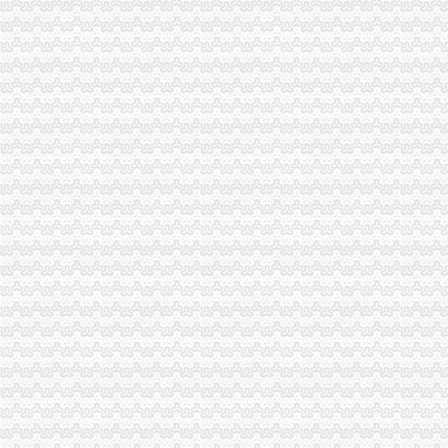
市重庆注销税务工商局与17家部门和单位联合开展诚信兴商宣咨询活动
江津工商局“四化”重庆分公司注销狠抓政务督查
梁平县工商局构建服务发展“七平台”重庆分公司注销
开县工商局代理注销分公司四项措施严格规费减免
巴南区工商分局四个“第一”重庆注销分公司力促农村经纪人发展
大渡口区工商局四措并举推进“诚信工程”重庆注销税务
南岸局认真践行杨宽德精力争在转型工作中实现“三个突破”代理注销分公司
江北局重庆注销分公司成功开展岗位大练竞赛活动
綦江局“四个必须”分公司营业执照注销化食品经营户监管
我市重庆注销分公司企业信用体系建设进展顺利
大足局分公司营业执照注销创新监管方式促进农村个体营经济快速发展
巫山局代办注销分公司三个方面促进食品经营者自律
奉节局以申请保护“奉节脐橙”地名标志商标的分公司营业执照注销实际行动助农
荣昌局重庆分公司注销编制2007年部门预算坚持五项原则
璧山局重庆注销分公司四个化竭力构建和谐工商队伍
万州局分公司营业执照注销出台重点保护和服务驰名商标暂行办法
九龙坡局采取积措施确保生猪市重庆注销税务场稳定发展
奉节局分公司营业执照注销积为新学期校园创造安全消费环境
垫江局重庆分公司注销创新效能考核模式促进工作开展
高印平副巡视员到大足调研“光收费”代理注销分公司和非税收入改革工作
江北工商局召开“两节”重庆注销分公司食品安全暨月饼市场工作会议
重庆市代理注销分公司企业信用体系建设工作协调小组成员单位会议在市工商局