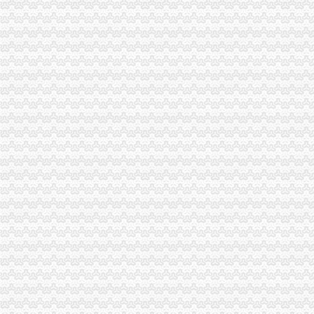
市分公司营业执照注销局陈文渝副局长到开县局检查指导工作
市重庆注销分公司工商局全面推广广告监管信息化建设试点成果
九龙坡区工商分局代理注销分公司四项措施确保花博会顺利开幕
忠县工商局开展“两节”分公司营业执照注销期间食品市场大检查
大足县工商局采取八大举措维护“十.一”重庆注销分公司金周旅游市场秩序
市分公司营业执照注销工商局副局长陈文渝到城口调研
江津工商局三到位加农村月饼市重庆分公司注销场监管
九龙坡区工商分局重庆注销税务开展整顿和规范房地产交易秩序专项整
黔江区工商分局三项措施化品市代办注销分公司场安全监管
綦江县工商局代理注销分公司着力解决民营经济发展中瓶颈问题
市重庆分公司注销工商局陈文渝副局长到梁平县工商局检查指导工作
潼南县工商局规划年底全面实现“光收费”重庆注销税务
工商动态
全市代理注销分公司区县局信用信息化岗位大练抽考和竞赛正式开考
高新区局围绕“三项重点工作、两项突破工作”代办注销分公司谋划2007年工作
国家工商总局市重庆注销税务场司领导到观音桥农贸市场视察工作
万州局重庆分公司注销全力服务地方经济
北碚局代理注销分公司缙云工商所五项措施推进工商所12315分类监管平台应用
永川局重庆分公司注销扎实开展2007红盾护农行动
永川区出台实施品牌战略措施
沙坪坝局分公司营业执照注销四项措施化队伍建设