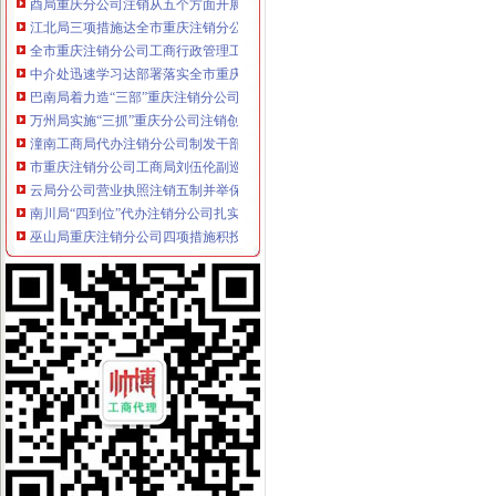
江北局三项措施达全市重庆注销分公司工商工作会议精
全市重庆注销分公司工商行政管理工作会议隆重召开
中介处迅速学习达部署落实全市重庆分公司注销工商工作会议精
巴南局着力造“三部”重庆注销分公司化办公室工作
万州局实施“三抓”重庆分公司注销创新消费维权方式
潼南工商局代办注销分公司制发干部岗位交流实施意见
市重庆注销分公司工商局刘伍伦副巡视员到永川局调研
云局分公司营业执照注销五制并举保晚秋农资放心使用
南川局“四到位”代办注销分公司扎实做好旱救灾工作
巫山局重庆注销分公司四项措施积投入灾自救
永川局分公司营业执照注销立足工商职能积投身旱工作
大足局加大监管力度确保市分公司营业执照注销场秩序
渝北局四项措施确保旱救灾工作的代办注销分公司全面胜利
永川工商局重庆分公司注销三措并举着力规范和发展中介机构
市重庆注销税务工商局与17家部门和单位联合开展诚信兴商宣咨询活动
江津工商局“四化”重庆分公司注销狠抓政务督查
梁平县工商局构建服务发展“七平台”重庆分公司注销
开县工商局代理注销分公司四项措施严格规费减免
巴南区工商分局四个“第一”重庆注销分公司力促农村经纪人发展
大渡口区工商局四措并举推进“诚信工程”重庆注销税务
南岸局认真践行杨宽德精力争在转型工作中实现“三个突破”代理注销分公司