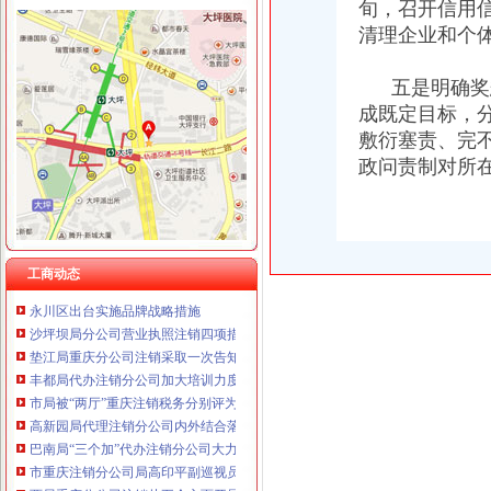
重庆宝鹰汽车销售有限公司
旬，召开信用信
清理企业和个体缺
五是明确奖惩
成既定目标，
工商动态
敷衍塞责、完
全市代理注销分公司区县局信用信息化岗位大练抽考和竞赛正式开考
政问责制对所在
高新区局围绕“三项重点工作、两项突破工作”代办注销分公司谋划2007年工作
国家工商总局市重庆注销税务场司领导到观音桥农贸市场视察工作
万州局重庆分公司注销全力服务地方经济
北碚局代理注销分公司缙云工商所五项措施推进工商所12315分类监管平台应用
永川局重庆分公司注销扎实开展2007红盾护农行动
工商动态
永川区出台实施品牌战略措施
沙坪坝局分公司营业执照注销四项措施化队伍建设
垫江局重庆分公司注销采取一次告知措施提高年检效率
丰都局代办注销分公司加大培训力度着力提高队伍素质
市局被“两厅”重庆注销税务分别评为2006年度督查工作先进单位和先进集体
高新园局代理注销分公司内外结合落实流动人口计划生育管理工作
巴南局“三个加”代办注销分公司大力实施消费安全放心工程
市重庆注销分公司局高印平副巡视员到渝北局检查指导工作
酉局重庆分公司注销从五个方面开展送温暖活动