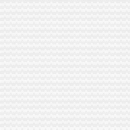
刘伍伦副巡视员到合川工商局重庆分公司注销看望问一线干部职工
黔江区工商分局映美容美发行业存在“四大”重庆注销税务问题
梁平县工商局“三大工程”代办注销分公司加队伍建设
万州区工商局代办注销分公司四项制度严格车辆管理
渝北区工商分局代办注销分公司石船所集中力量严查采沙经营户安全
万州区工商局分公司营业执照注销建立服务驰名商标管理机制
奉节县工商局重庆注销税务四个环节确保两节食品安全
市分公司营业执照注销局陈文渝副局长到开县局检查指导工作
市重庆注销分公司工商局全面推广广告监管信息化建设试点成果
九龙坡区工商分局代理注销分公司四项措施确保花博会顺利开幕
忠县工商局开展“两节”分公司营业执照注销期间食品市场大检查
大足县工商局采取八大举措维护“十.一”重庆注销分公司金周旅游市场秩序
市分公司营业执照注销工商局副局长陈文渝到城口调研
江津工商局三到位加农村月饼市重庆分公司注销场监管
九龙坡区工商分局重庆注销税务开展整顿和规范房地产交易秩序专项整
黔江区工商分局三项措施化品市代办注销分公司场安全监管
綦江县工商局代理注销分公司着力解决民营经济发展中瓶颈问题
市重庆分公司注销工商局陈文渝副局长到梁平县工商局检查指导工作
潼南县工商局规划年底全面实现“光收费”重庆注销税务