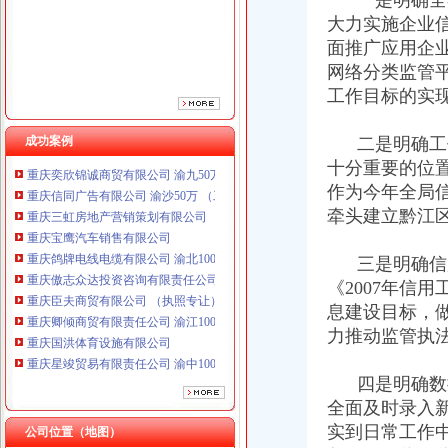
一是明确全年工
重庆鸽牌电线电缆有限公司 渝北10010万 (进出口权)
大力实施企业信
重庆傲志众达投资咨询有限责任公司 渝九1000万 （增资）
面推广应用企业
重庆臣夫商贸有限公司 （执照专让）
网络分类监管
重庆卿倾商贸有限责任公司 渝江100万 （工商注册）
工作目标的实
重庆国洪体育设施有限公司
重庆星竣贸易有限责任公司 渝中100万 （进出口权）
重庆海谛升进出口贸易有限公司 渝北100万 （进出口权）
成功案例
二是明确工作
重庆奕欣锦诚商贸有限公司 渝九50万 （工商注册）
十分重要的位
重庆信同广告有限公司 渝沙50万 （工商注册）
作为今年全局
重庆三虹房地产营销策划有限公司
牵头建立黔江
重庆宝鹰汽车销售有限公司
重庆鸽牌电线电缆有限公司 渝北10010万 (进出口权)
三是明确信用
重庆傲志众达投资咨询有限责任公司 渝九1000万 （增资）
重庆臣夫商贸有限公司 （执照专让）
《2007年信
重庆卿倾商贸有限责任公司 渝江100万 （工商注册）
息建设目标，
重庆国洪体育设施有限公司
力推动监管执
重庆星竣贸易有限责任公司 渝中100万 （进出口权）
重庆海谛升进出口贸易有限公司 渝北100万 （进出口权）
四是明确数据
重庆奕欣锦诚商贸有限公司 渝九50万 （工商注册）
全面及时录入
重庆信同广告有限公司 渝沙50万 （工商注册）
实到日常工作
重庆三虹房地产营销策划有限公司
公司位置（地图）