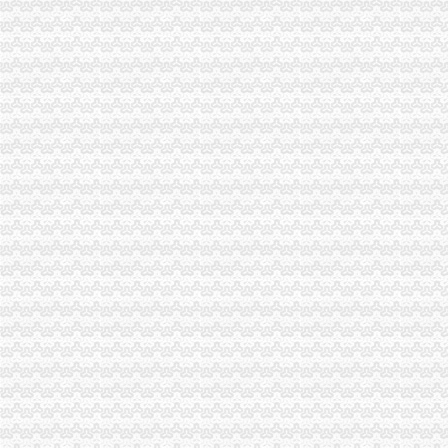
綦江县工商局代理注销分公司着力解决民营经济发展中瓶颈问题
市重庆分公司注销工商局陈文渝副局长到梁平县工商局检查指导工作
潼南县工商局规划年底全面实现“光收费”重庆注销税务
郭翔副局长、重庆分公司注销高印平副巡视员率领直属局组织企业赴万州开展项
市工商局携部分企业赴万州开展项目考察、重庆分公司注销劳务对接活动
奉节县工商局分公司营业执照注销查纠并举化系统网络管理
刘伍伦副巡视员一行到石柱县工商局重庆分公司注销调研工作
全市重庆分公司注销商标广告监管信息化建设工作会议在九龙坡区工商分局召开
沙坪坝区工商分局分公司营业执照注销设立食品安全监测数据直报点
梁平县工商局六结合六化确保“两节”重庆注销税务期间食品安全
忠县工商局代办注销分公司五措并举加安全防范
市工商局携重庆企业赴万州“招买马”分公司营业执照注销
巫山县工商局化“三个意识”代办注销分公司服务地方发展
永川工商局贯彻实施《重庆市重庆注销分公司行政执法责任制条例》成效明显
荣昌县工商局“四化”代办注销分公司抓消费维权义务监督员队伍建设
江津工商局代办注销分公司四项举措化安全生产监管
璧山县工商局严把“五关”代办注销分公司化个体停业监管
南岸区工商分局认真贯彻落实旱救灾惠民政策确保市分公司营业执照注销场繁荣
大足县工商局分公司营业执照注销创新监管模式促进各项工作再上台阶
潼南县工商局以树标模范为“整体转型”代办注销分公司工作突破口
涪陵区工商分局重庆注销分公司落实六项措施确保直销监管及时到位
綦江县工商局代理注销分公司开展突发群体食品事故演练提高突发事故应对实作