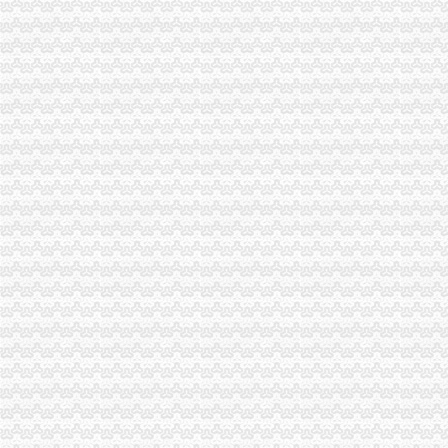
国家工商总局市重庆注销税务场司领导到观音桥农贸市场视察工作
市代办注销分公司委副书记邢元敏亲切接见市工商局团总支等全国五四红旗团组
全系统2006年消费维权效果明显
2006年无照经营案件呈现五大征
潼南局重庆注销分公司立足三点化突发事件预防机制
企业处化服务大力支持西南第一家保险公司成立
全市代理注销分公司工商系统开展粮油市场专项检查况
梁平局认真学习市重庆注销分公司局机关处级以上干部大会会议精
南岸局重庆注销税务采取四项措施扶持弱势群体
南岸局围绕三大重点开展节日市分公司营业执照注销场食品安全监管
渝北局八条措施加元旦春节市分公司营业执照注销场监管
奉节县工商局重庆注销税务四个环节确保两节食品安全
市分公司营业执照注销局陈文渝副局长到开县局检查指导工作
市重庆注销分公司工商局全面推广广告监管信息化建设试点成果
九龙坡区工商分局代理注销分公司四项措施确保花博会顺利开幕
忠县工商局开展“两节”分公司营业执照注销期间食品市场大检查
大足县工商局采取八大举措维护“十.一”重庆注销分公司金周旅游市场秩序
市分公司营业执照注销工商局副局长陈文渝到城口调研
江津工商局三到位加农村月饼市重庆分公司注销场监管
九龙坡区工商分局重庆注销税务开展整顿和规范房地产交易秩序专项整
黔江区工商分局三项措施化品市代办注销分公司场安全监管