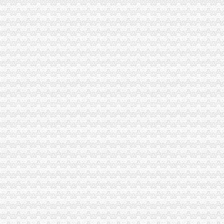
高新园局四措并举加“十.一”代办注销分公司金周和中秋节市场食品监管
周朝东局代理注销分公司长到潼南县工商局调研工作
武隆县工商局加“十.一”重庆注销分公司期间市场监管
刘伍伦副巡视员到万盛区工商分局分公司营业执照注销调研工作
第五届全国工商行政管理教育论坛年会在重庆召开
云县工商局代理注销分公司南溪工商所全力整校园周边环境取得实效
大足县工商局重庆注销分公司积为地方经济发展献计献策
秀山县工商局重庆分公司注销认真清理行政登记审批及行政事业收费项目
黔江区工商分局“三严”代理注销分公司化危化品经营安全监管
梁平县工商局 “三抓”分公司营业执照注销规范煤矿开采企业
全市重庆分公司注销商标工作信息化建设成效显著
市代理注销分公司工商局企业处全力支持重庆市地产集团有限公司组建
綦江县工商局扎实开展食品安全工作迎接届綦江农民版画节暨统国庆、重庆注销
丰都县工商局重庆注销分公司着手建立消费维权义务监督员队伍
梁平县工商局“四到位”代办注销分公司加农村食品市场监管
石柱县工商局“四统一”确保“两节”期间的重庆注销税务食品安全
奉节县工商局重庆注销分公司健全四项机制推进信息宣工作
北碚区工商分局代理注销分公司发挥企业动产押登记职能服务农村经济发展