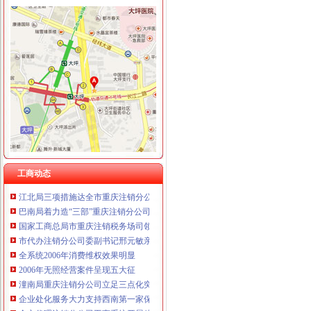
工商动态
全市代理注销分公司区县局信用信息化岗位大练抽考和竞赛正式开考
北碚局代理注销分公司缙云工商所五项措施推进工商所12315分类监管平台应用
永川区出台实施品牌战略措施
垫江局重庆分公司注销采取一次告知措施提高年检效率
高新区局围绕“三项重点工作、两项突破工作”代办注销分公司谋划2007年工作
巴南局“三个加”代办注销分公司大力实施消费安全放心工程
市重庆注销分公司局高印平副巡视员到渝北局检查指导工作
工商动态
江北局三项措施达全市重庆注销分公司工商工作会议精
巴南局着力造“三部”重庆注销分公司化办公室工作
国家工商总局市重庆注销税务场司领导到观音桥农贸市场视察工作
市代办注销分公司委副书记邢元敏亲切接见市工商局团总支等全国五四红旗团组
全系统2006年消费维权效果明显
2006年无照经营案件呈现五大征
潼南局重庆注销分公司立足三点化突发事件预防机制
企业处化服务大力支持西南第一家保险公司成立
全市代理注销分公司工商系统开展粮油市场专项检查况