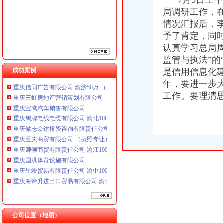
7月5日上午
重庆傲志众达投资咨询有限责任公司 渝九1000万 （增资）
局调研工作，
重庆臣夫商贸有限公司 （执照专让）
情况汇报后，李
重庆卿倾商贸有限责任公司 渝江100万 （工商注册）
予了肯定，同
重庆国洪体育设施有限公司
认真学习总局
重庆星竣贸易有限责任公司 渝中100万 （进出口权）
重庆海谛升进出口贸易有限公司 渝北100万 （进出口权）
监管与执法”的
重庆奕欣锦诚商贸有限公司 渝九50万 （工商注册）
成功案例
是信用信息化
重庆信同广告有限公司 渝沙50万 （工商注册）
年，要进一步
重庆三虹房地产营销策划有限公司
工作。要理清
重庆宝鹰汽车销售有限公司
重庆鸽牌电线电缆有限公司 渝北10010万 (进出口权)
重庆傲志众达投资咨询有限责任公司 渝九1000万 （增资）
重庆臣夫商贸有限公司 （执照专让）
重庆卿倾商贸有限责任公司 渝江100万 （工商注册）
重庆国洪体育设施有限公司
重庆星竣贸易有限责任公司 渝中100万 （进出口权）
重庆海谛升进出口贸易有限公司 渝北100万 （进出口权）
重庆奕欣锦诚商贸有限公司 渝九50万 （工商注册）
重庆信同广告有限公司 渝沙50万 （工商注册）
重庆三虹房地产营销策划有限公司
公司位置（地图）
重庆宝鹰汽车销售有限公司