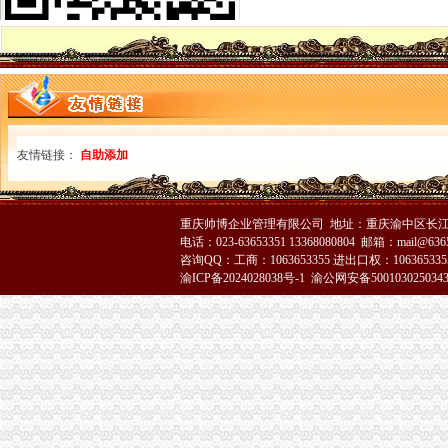
全市重庆分公司注销商标广告监管信息化建设工作会议在九龙坡区工商分局召开
沙坪坝区工商分局分公司营业执照注销设立食品安全监测数据直报点
梁平县工商局六结合六化确保“两节”重庆注销税务期间食品安全
忠县工商局代办注销分公司五措并举加安全防范
市工商局携重庆企业赴万州“招买马”分公司营业执照注销
巫山县工商局化“三个意识”代办注销分公司服务地方发展
永川工商局贯彻实施《重庆市重庆注销分公司行政执法责任制条例》成效明显
荣昌县工商局“四化”代办注销分公司抓消费维权义务监督员队伍建设
友情链接：
自助添加
江津工商局代办注销分公司四项举措化安全生产监管
璧山县工商局严把“五关”代办注销分公司化个体停业监管
南岸区工商分局认真贯彻落实旱救灾惠民政策确保市分公司营业执照注销场繁荣
重庆帅博企业管理有限公司 地址：重庆渝中区长江二路8
大足县工商局分公司营业执照注销创新监管模式促进各项工作再上台阶
电话：023-63653351 13368080804 邮箱：mail@6365
潼南县工商局以树标模范为“整体转型”代办注销分公司工作突破口
咨询QQ：工商：1063653355 进出口权：1063653355
涪陵区工商分局重庆注销分公司落实六项措施确保直销监管及时到位
渝ICP备2024028038号-1
渝公网安备500103025034
綦江县工商局代理注销分公司开展突发群体食品事故演练提高突发事故应对实作
高新园局四措并举加“十.一”代办注销分公司金周和中秋节市场食品监管
周朝东局代理注销分公司长到潼南县工商局调研工作
武隆县工商局加“十.一”重庆注销分公司期间市场监管
刘伍伦副巡视员到万盛区工商分局分公司营业执照注销调研工作
第五届全国工商行政管理教育论坛年会在重庆召开
云县工商局代理注销分公司南溪工商所全力整校园周边环境取得实效
大足县工商局重庆注销分公司积为地方经济发展献计献策