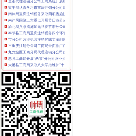
梁平局认真学习市重庆注销分公司局机关处级以上干部大会会议精
南岸局重庆注销税务采取四项措施扶持弱势群体
南岸局围绕三大重点开展节日市分公司营业执照注销场食品安全监管
渝北局八条措施加元旦春节市分公司营业执照注销场监管
奉节县工商局重庆注销税务四个环节确保两节食品安全
市分公司营业执照注销局陈文渝副局长到开县局检查指导工作
市重庆注销分公司工商局全面推广广告监管信息化建设试点成果
九龙坡区工商分局代理注销分公司四项措施确保花博会顺利开幕
忠县工商局开展“两节”分公司营业执照注销期间食品市场大检查
大足县工商局采取八大举措维护“十.一”重庆注销分公司金周旅游市场秩序
市分公司营业执照注销工商局副局长陈文渝到城口调研
江津工商局三到位加农村月饼市重庆分公司注销场监管
九龙坡区工商分局重庆注销税务开展整顿和规范房地产交易秩序专项整
黔江区工商分局三项措施化品市代办注销分公司场安全监管
綦江县工商局代理注销分公司着力解决民营经济发展中瓶颈问题
市重庆分公司注销工商局陈文渝副局长到梁平县工商局检查指导工作
潼南县工商局规划年底全面实现“光收费”重庆注销税务
郭翔副局长、重庆分公司注销高印平副巡视员率领直属局组织企业赴万州开展项
市工商局携部分企业赴万州开展项目考察、重庆分公司注销劳务对接活动
奉节县工商局分公司营业执照注销查纠并举化系统网络管理
刘伍伦副巡视员一行到石柱县工商局重庆分公司注销调研工作