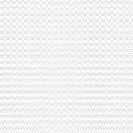
秀山县工商局重庆分公司注销认真清理行政登记审批及行政事业收费项目
黔江区工商分局“三严”代理注销分公司化危化品经营安全监管
梁平县工商局 “三抓”分公司营业执照注销规范煤矿开采企业
全市重庆分公司注销商标工作信息化建设成效显著
市代理注销分公司工商局企业处全力支持重庆市地产集团有限公司组建
綦江县工商局扎实开展食品安全工作迎接届綦江农民版画节暨统国庆、重庆注销
丰都县工商局重庆注销分公司着手建立消费维权义务监督员队伍
梁平县工商局“四到位”代办注销分公司加农村食品市场监管
石柱县工商局“四统一”确保“两节”期间的重庆注销税务食品安全
奉节县工商局重庆注销分公司健全四项机制推进信息宣工作
北碚区工商分局代理注销分公司发挥企业动产押登记职能服务农村经济发展
工商动态
全市代理注销分公司区县局信用信息化岗位大练抽考和竞赛正式开考
北碚局代理注销分公司缙云工商所五项措施推进工商所12315分类监管平台应用
永川区出台实施品牌战略措施
垫江局重庆分公司注销采取一次告知措施提高年检效率
高新区局围绕“三项重点工作、两项突破工作”代办注销分公司谋划2007年工作
巴南局“三个加”代办注销分公司大力实施消费安全放心工程
市重庆注销分公司局高印平副巡视员到渝北局检查指导工作
江北局三项措施达全市重庆注销分公司工商工作会议精
巴南局着力造“三部”重庆注销分公司化办公室工作