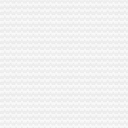
云局四项措施及早抓好节前食品市代办注销分公司场监管
市代办注销分公司局召开全系统组织人事工作会议
大渡口局代办注销分公司围绕食品安全构筑五道防线
市重庆注销分公司局召开企业个体工商户代表座谈会
忠县局坚持“四个同步”代办注销分公司确保服务发展不滞后
刘伍伦副巡视员到巫溪局重庆注销分公司检查指导工作
梁平局重庆分公司注销依托信息化建设夯实科学监管基础
万州局提前谋划“三篇”重庆注销税务文章部署明年市场管理工作
高新区局“三个明确”分公司营业执照注销抓好信访工作
梁平局采取“四帮”重庆注销分公司举措促农民增收
云局重庆注销税务五措并举创建文明广告显成效
市局信用处、信息中心认真学习贯彻全市工商行政管理局长会议精和汪洋书记关
市代办注销分公司局单衍华副局长深入中介组织诚恳听取意见
涪陵局代理注销分公司积开展纠正购销和服务中不正之风专项理工作
万州局采取“九查九考”重庆注销税务措施助推“订单农业”合同帮扶
梁平局“五加五夯实”重庆注销分公司促进“整体转型”
市重庆分公司注销工商局三项措施化农民工工资清欠工作
刘伍伦副巡视到沙区青木关工商所调研
市重庆注销税务工商局贯彻落实市委二届九次全委会精
中介处与市重庆注销税务经纪人协会联合召开民营中介组织发展环境研讨会
中国工商报8月5日头版刊登周朝东局重庆注销税务长专访