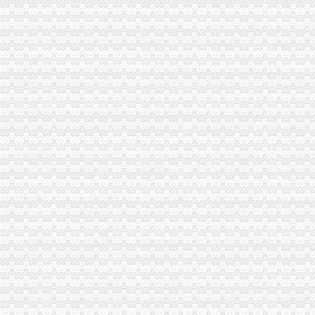
江北区王元楷区长对江北工商工作做出重要批示
城口工商局重庆注销税务进一步加信息化建设整改工作
万州局代理注销分公司切实加旱救灾安全工作
彭水县局重庆注销税务全力旱救灾
酉局代办注销分公司发挥职能服务主义新农村建设
全市重庆分公司注销评十佳席信息官（CIO） 重庆市工商局副局长李晞朦以综
潼南局重庆注销税务干部职工积投身旱救灾主战场
重庆市工商行政管理局发布红盾示信息：重庆注销税务二季度电线电缆质量监测合格
巴南局“四加”分公司营业执照注销化外资企业监管
永川局认真达贯彻全市代理注销分公司工商行政管理局长会议精
荣昌局代办注销分公司在全县推行流通环节商品质量安全责任承诺制度
渝北局严把“三关”代办注销分公司，促进订单农业稳步发展
南岸局重庆注销分公司深入扶贫联系村问旱灾群众
北碚局重庆注销税务四个环节确保基层案件核审质量
奉节局突出“三重”重庆分公司注销抓好办公室工作
江津局重庆注销分公司四项措施支持企业发展
市局企业处认真开展“走进库区服务企业”重庆分公司注销活动
重庆市工商行政管理局发布红盾示信息：分公司营业执照注销2006年二季度酱质量
巴南局重庆注销分公司干部职工勇扑两起山火