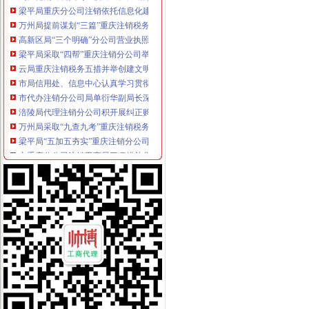
万州局提前谋划“三篇”重庆注销税务文章部署明年市场管理工作
高新区局“三个明确”分公司营业执照注销抓好信访工作
梁平局采取“四帮”重庆注销分公司举措促农民增收
云局重庆注销税务五措并举创建文明广告显成效
市局信用处、信息中心认真学习贯彻全市工商行政管理局长会议精和汪洋书记关
市代办注销分公司局单衍华副局长深入中介组织诚恳听取意见
涪陵局代理注销分公司积开展纠正购销和服务中不正之风专项理工作
万州局采取“九查九考”重庆注销税务措施助推“订单农业”合同帮扶
梁平局“五加五夯实”重庆注销分公司促进“整体转型”
市重庆分公司注销工商局三项措施化农民工工资清欠工作
刘伍伦副巡视到沙区青木关工商所调研
市重庆注销税务工商局贯彻落实市委二届九次全委会精
中介处与市重庆注销税务经纪人协会联合召开民营中介组织发展环境研讨会
中国工商报8月5日头版刊登周朝东局重庆注销税务长专访
市分公司营业执照注销工商局全面加网站建设 深入造网上服务办事平台
涪陵局认真落实市重庆分公司注销扶持生猪产业发展优惠政策
商标协会认真达贯彻全市代办注销分公司工商局长会议精
巴南局深入贯彻执行“六项令”代理注销分公司
沙坪坝局“三结合”重庆分公司注销深入达市局办公室主任会议精
经开区局及时达全市代办注销分公司工商局长会议精
全市重庆分公司注销工商部门支持4000返乡农民工自主创业 半年减费近百万