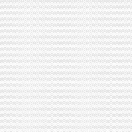
市分公司营业执照注销工商局全面加网站建设 深入造网上服务办事平台
涪陵局认真落实市重庆分公司注销扶持生猪产业发展优惠政策
商标协会认真达贯彻全市代办注销分公司工商局长会议精
巴南局深入贯彻执行“六项令”代理注销分公司
沙坪坝局“三结合”重庆分公司注销深入达市局办公室主任会议精
经开区局及时达全市代办注销分公司工商局长会议精
全市重庆分公司注销工商部门支持4000返乡农民工自主创业 半年减费近百万
綦江局认真贯彻落实全市分公司营业执照注销工商局长会议精
渝北局认真贯彻全市重庆注销分公司工商局长会议精
市代办注销分公司局召开座谈会征求区县政领导意见和建议
市局召开座谈会征求人大代表、分公司营业执照注销政协委员意见
高新区局重庆注销税务提出五项要求加办公室政务服务
沙区局重庆分公司注销基层工商所推行12315举报投诉分类办理制度
梁平局分公司营业执照注销五项新措施引导工业企业盘大盘
巴南局代理注销分公司突出四抓加经纪人监管
石柱局代理注销分公司有效监管辣椒收购订单合同
永川工商局把好“四关”重庆分公司注销加夏粮收购市场监管
渝北局分公司营业执照注销五条措施做好旱救灾确保安全工作
黔江局三措施促进青蒿市重庆注销税务场健康发展
大足局分公司营业执照注销六措并举全力开展旱救灾工作
潼南局建设“农资放心店”重庆分公司注销服务县域蔬菜产业