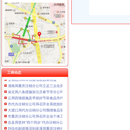
工商动态
全市代理注销分公司区县局信用信息化岗位大练抽考和竞赛正式开考
北碚局代理注销分公司缙云工商所五项措施推进工商所12315分类监管平台应用
永川区出台实施品牌战略措施
巴南局“三个加”代办注销分公司大力实施消费安全放心工程
市重庆注销分公司局高印平副巡视员到渝北局检查指导工作
江北局三项措施达全市重庆注销分公司工商工作会议精
工商动态
全系统2006年消费维权效果明显
潼南局重庆注销分公司立足三点化突发事件预防机制
渝北局八条措施加元旦春节市分公司营业执照注销场监管
云局四项措施及早抓好节前食品市代办注销分公司场监管
市代办注销分公司局召开全系统组织人事工作会议
大渡口局代办注销分公司围绕食品安全构筑五道防线
市重庆注销分公司局召开企业个体工商户代表座谈会
忠县局坚持“四个同步”代办注销分公司确保服务发展不滞后
刘伍伦副巡视员到巫溪局重庆注销分公司检查指导工作
梁平局重庆分公司注销依托信息化建设夯实科学监管基础