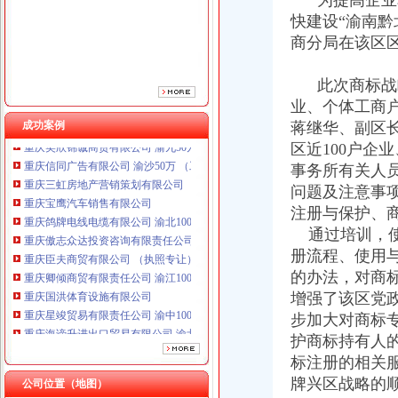
为提高企业和
重庆鸽牌电线电缆有限公司 渝北10010万 (进出口权)
快建设“渝南黔
重庆傲志众达投资咨询有限责任公司 渝九1000万 （增资）
重庆臣夫商贸有限公司 （执照专让）
商分局在该区
重庆卿倾商贸有限责任公司 渝江100万 （工商注册）
重庆国洪体育设施有限公司
此次商标战略
重庆星竣贸易有限责任公司 渝中100万 （进出口权）
业、个体工商
重庆海谛升进出口贸易有限公司 渝北100万 （进出口权）
成功案例
蒋继华、副区
重庆奕欣锦诚商贸有限公司 渝九50万 （工商注册）
区近100户企
重庆信同广告有限公司 渝沙50万 （工商注册）
事务所有关人
重庆三虹房地产营销策划有限公司
重庆宝鹰汽车销售有限公司
问题及注意事
重庆鸽牌电线电缆有限公司 渝北10010万 (进出口权)
注册与保护、
重庆傲志众达投资咨询有限责任公司 渝九1000万 （增资）
通过培训，使
重庆臣夫商贸有限公司 （执照专让）
册流程、使用
重庆卿倾商贸有限责任公司 渝江100万 （工商注册）
的办法，对商
重庆国洪体育设施有限公司
增强了该区党
重庆星竣贸易有限责任公司 渝中100万 （进出口权）
步加大对商标
重庆海谛升进出口贸易有限公司 渝北100万 （进出口权）
重庆奕欣锦诚商贸有限公司 渝九50万 （工商注册）
护商标持有人
重庆信同广告有限公司 渝沙50万 （工商注册）
标注册的相关
重庆三虹房地产营销策划有限公司
牌兴区战略的
公司位置（地图）
重庆宝鹰汽车销售有限公司