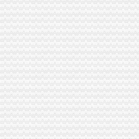
重庆市工商行政管理局发布红盾示信息：重庆注销税务二季度电线电缆质量监测合格
巴南局“四加”分公司营业执照注销化外资企业监管
永川局认真达贯彻全市代理注销分公司工商行政管理局长会议精
荣昌局代办注销分公司在全县推行流通环节商品质量安全责任承诺制度
渝北局严把“三关”代办注销分公司，促进订单农业稳步发展
南岸局重庆注销分公司深入扶贫联系村问旱灾群众
北碚局重庆注销税务四个环节确保基层案件核审质量
奉节局突出“三重”重庆分公司注销抓好办公室工作
江津局重庆注销分公司四项措施支持企业发展
市局企业处认真开展“走进库区服务企业”重庆分公司注销活动
重庆市工商行政管理局发布红盾示信息：分公司营业执照注销2006年二季度酱质量
巴南局重庆注销分公司干部职工勇扑两起山火
工商动态
全市代理注销分公司区县局信用信息化岗位大练抽考和竞赛正式开考
北碚局代理注销分公司缙云工商所五项措施推进工商所12315分类监管平台应用
永川区出台实施品牌战略措施
巴南局“三个加”代办注销分公司大力实施消费安全放心工程
市重庆注销分公司局高印平副巡视员到渝北局检查指导工作
江北局三项措施达全市重庆注销分公司工商工作会议精
全系统2006年消费维权效果明显
潼南局重庆注销分公司立足三点化突发事件预防机制
渝北局八条措施加元旦春节市分公司营业执照注销场监管