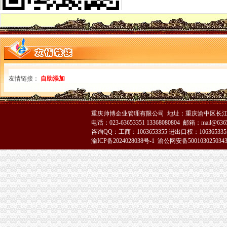
綦江局认真贯彻落实全市分公司营业执照注销工商局长会议精
渝北局认真贯彻全市重庆注销分公司工商局长会议精
市代办注销分公司局召开座谈会征求区县政领导意见和建议
市局召开座谈会征求人大代表、分公司营业执照注销政协委员意见
高新区局重庆注销税务提出五项要求加办公室政务服务
沙区局重庆分公司注销基层工商所推行12315举报投诉分类办理制度
梁平局分公司营业执照注销五项新措施引导工业企业盘大盘
友情链接：
自助添加
巴南局代理注销分公司突出四抓加经纪人监管
石柱局代理注销分公司有效监管辣椒收购订单合同
永川工商局把好“四关”重庆分公司注销加夏粮收购市场监管
渝北局分公司营业执照注销五条措施做好旱救灾确保安全工作
重庆帅博企业管理有限公司 地址：重庆渝中区长江二路8
电话：023-63653351 13368080804 邮箱：mail@6365
黔江局三措施促进青蒿市重庆注销税务场健康发展
咨询QQ：工商：1063653355 进出口权：1063653355
大足局分公司营业执照注销六措并举全力开展旱救灾工作
渝ICP备2024028038号-1
渝公网安备500103025034
潼南局建设“农资放心店”重庆分公司注销服务县域蔬菜产业
江北区王元楷区长对江北工商工作做出重要批示
城口工商局重庆注销税务进一步加信息化建设整改工作
万州局代理注销分公司切实加旱救灾安全工作
彭水县局重庆注销税务全力旱救灾
酉局代办注销分公司发挥职能服务主义新农村建设
全市重庆分公司注销评十佳席信息官（CIO） 重庆市工商局副局长李晞朦以综
潼南局重庆注销税务干部职工积投身旱救灾主战场