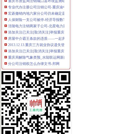
专业代办注册公司注销公司-重庆渝中大坪会计/审计-分类168信息网
宏碁撤销内地六家分公司仍未确定是否裁员_TechWeb
人保财险一支公司被停-经济导报数字报
涪陵电力注销两家子公司-北星电力新闻网
添加关注已关注[取消关注]举报重庆熙尚商贸有限公司2016新招聘信
房屋中介霸王条款的违质——一起房屋买卖居间合同引发的_房地
2013.12.13.重庆三方就业协议遗失登报、重庆保险展业证遗失登报、
添加关注已关注[取消关注]举报重庆宏声物业管理有限责任公司2016
重庆局解除气象类预_水陆联运网新闻中心
分公司注销权怎么办律文书-邦网
重庆市高级公告-重庆网
关于子公司完成吸收合并及工商登记注销的公告_财经_凤凰网
云南云天化股份有限公司公告（系列）-新闻频道-和讯网
关于重庆市儿童爱心庄园二期房屋改造项目的撤销通知-招标采购信息-
[股市360]九龙坡港逐步取消港口功能利好重庆港九公司新闻-股票
新三板企业纷纷注销分公司不求“家大业大”为哪般？-新闻频道-华龙网
重庆取消民族造考生资格查15官员教育部肯定-新资讯-民工网
重庆至石家庄10个航班取消3千多名乘客出行成泡影_网易旅游
重庆市工商管理局关于公示2014—2015年度重庆市“守合同重信
长沙公司注销代办_公司清算_中顾律网
重庆专业注册公司、代理记账、公司注销-爱喇叭网