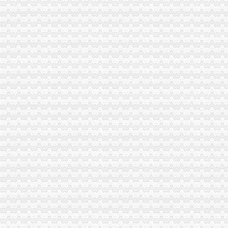
重庆市高级公告-重庆网
关于子公司完成吸收合并及工商登记注销的公告_财经_凤凰网
云南云天化股份有限公司公告（系列）-新闻频道-和讯网
关于重庆市儿童爱心庄园二期房屋改造项目的撤销通知-招标采购信息-
[股市360]九龙坡港逐步取消港口功能利好重庆港九公司新闻-股票
新三板企业纷纷注销分公司不求“家大业大”为哪般？-新闻频道-华龙网
重庆取消民族造考生资格查15官员教育部肯定-新资讯-民工网
重庆至石家庄10个航班取消3千多名乘客出行成泡影_网易旅游
重庆市工商管理局关于公示2014—2015年度重庆市“守合同重信
长沙公司注销代办_公司清算_中顾律网
重庆专业注册公司、代理记账、公司注销-爱喇叭网
【公司注册服务青海西宁分公司注销你还在等什么贾静雯产后复出】
重庆港九称取消九龙坡港口影响不大-智闻财经—智闻网财经频道-智
分公司注销权务-邦网专题
四川九寨沟地震重庆旅游业无损取消3日内订单_国内新闻_环球网
节能惠民补贴3000元政策本月底取消！_重庆东风南方渝发东风日产新
新闻评论—国航重庆地服积协助航班取消旅客顺利成行
分公司注销了工伤员工咋办官找到总公司赔了8万_第1页_劳动保护_
重庆机场一乘客因航班取消殴工作人员被拘留-万象
注销公告
关于对重庆市中级执行贵州进出口商品检验局开办的振环公