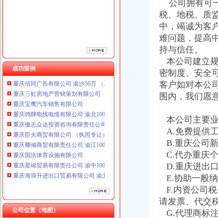
公司拥有可一
重庆傲志众达投资咨询有限责任公司 渝九1000万 （增资）
税、地税、质
重庆臣夫商贸有限公司 （执照专让）
重庆卿倾商贸有限责任公司 渝江100万 （工商注册）
中，竭诚为客
重庆国洪体育设施有限公司
难问题，提高
重庆星竣贸易有限责任公司 渝中100万 （进出口权）
持与信任。
重庆海谛升进出口贸易有限公司 渝北100万 （进出口权）
本公司建立规
重庆奕欣锦诚商贸有限公司 渝九50万 （工商注册）
成功案例
密制度、安全
重庆信同广告有限公司 渝沙50万 （工商注册）
客户如对本公
重庆三虹房地产营销策划有限公司
围内，我们愿
重庆宝鹰汽车销售有限公司
重庆鸽牌电线电缆有限公司 渝北10010万 (进出口权)
重庆傲志众达投资咨询有限责任公司 渝九1000万 （增资）
本公司主要业
重庆臣夫商贸有限公司 （执照专让）
A.免费提供
重庆卿倾商贸有限责任公司 渝江100万 （工商注册）
B.重庆公司
重庆国洪体育设施有限公司
C.代办重庆
重庆星竣贸易有限责任公司 渝中100万 （进出口权）
D.重庆进出
重庆海谛升进出口贸易有限公司 渝北100万 （进出口权）
E.协助一般
重庆奕欣锦诚商贸有限公司 渝九50万 （工商注册）
重庆信同广告有限公司 渝沙50万 （工商注册）
F.内资公司
重庆三虹房地产营销策划有限公司
请发票、代交
重庆宝鹰汽车销售有限公司
公司位置（地图）
G.代理商标