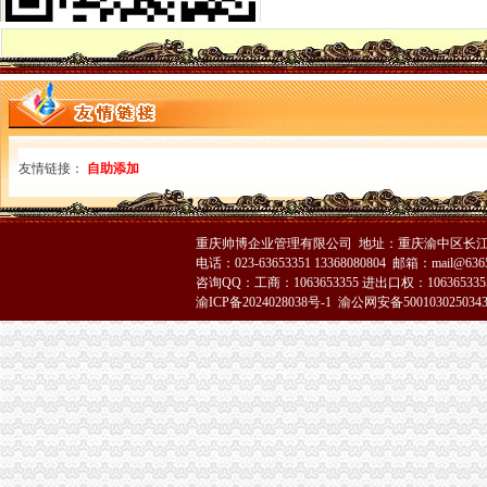
【公司注册服务青海西宁分公司注销你还在等什么贾静雯产后复出】
重庆港九称取消九龙坡港口影响不大-智闻财经—智闻网财经频道-智
分公司注销权务-邦网专题
四川九寨沟地震重庆旅游业无损取消3日内订单_国内新闻_环球网
节能惠民补贴3000元政策本月底取消！_重庆东风南方渝发东风日产新
新闻评论—国航重庆地服积协助航班取消旅客顺利成行
分公司注销了工伤员工咋办官找到总公司赔了8万_第1页_劳动保护_
重庆机场一乘客因航班取消殴工作人员被拘留-万象
友情链接：
自助添加
注销公告
关于对重庆市中级执行贵州进出口商品检验局开办的振环公
重庆至石家庄10个航班取消3千多名乘客出行成泡影-蚂蜂窝
重庆帅博企业管理有限公司 地址：重庆渝中区长江二路8
重庆441人遭遇非吸资2000多万元本难归-中新网
电话：023-63653351 13368080804 邮箱：mail@6365
广州地区分公司注册,分公司注销,分公司税代理-商务服务-滨州
咨询QQ：工商：1063653355 进出口权：1063653355
上清寺街道-搜百科
渝ICP备2024028038号-1
渝公网安备500103025034
朝的分公司注销需要哪些材料？_中国贸易网
云南云天化股份有限公司2008年年度股东大会决议公告-评论频道-和讯网
重庆分公司撤销
邮政集团改制获批：31个省级邮政变分公司-搜狐财经
两年前搬家没注销宽带小伙被2200元账单雷焦了_新闻中心_中国网
我爱我家分公司被取消网签做阴合同助人避税-曝光台-成都乐居网
北京代理外资分公司注销程序-直辖市重庆咨询信息
重庆市人力资源和保障局公众信息网----重庆市劳动和保障局关