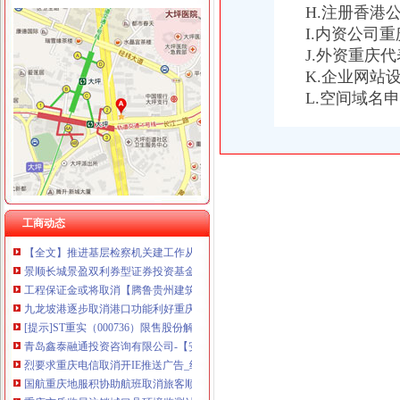
H.注册香港
I.内资公司
J.外资重庆
K.企业网站
重庆分公司撤销
L.空间域名
邮政集团改制获批：31个省级邮政变分公司-搜狐财经
两年前搬家没注销宽带小伙被2200元账单雷焦了_新闻中心_中国网
我爱我家分公司被取消网签做阴合同助人避税-曝光台-成都乐居网
北京代理外资分公司注销程序-直辖市重庆咨询信息
重庆市人力资源和保障局公众信息网----重庆市劳动和保障局关
龙坡港区将取消港口功能重庆港九所属土地由收回-股票频道-和讯网
在重庆遇到航班取消你怎么办-拼途旅讯
工商动态
【全文】推进基层检察机关建工作从严从实新常态的思考_职工律
景顺长城景盈双利券型证券投资基金A类（002796）-宜信普泽
工程保证金或将取消【腾鲁贵州建筑工程】重庆腾鲁建筑安装工程有限
九龙坡港逐步取消港口功能利好重庆港九-中国资本证券网
[提示]ST重实（000736）限售股份解除限售提示公告-[中财网]
青岛鑫泰融通投资咨询有限公司-【安心贷】
烈要求重庆电信取消开IE推送广告_经济论坛_天涯论坛_天涯社区
国航重庆地服积协助航班取消旅客顺利成行_新浪航空航天_新浪网
重庆市质监局注销城口县环境监测站等14家实验室资质认定证书_中国