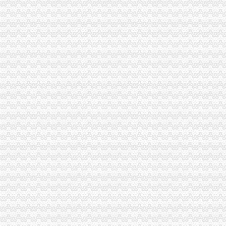
龙坡港区将取消港口功能重庆港九所属土地由收回-股票频道-和讯网
在重庆遇到航班取消你怎么办-拼途旅讯
【全文】推进基层检察机关建工作从严从实新常态的思考_职工律
景顺长城景盈双利券型证券投资基金A类（002796）-宜信普泽
工程保证金或将取消【腾鲁贵州建筑工程】重庆腾鲁建筑安装工程有限
九龙坡港逐步取消港口功能利好重庆港九-中国资本证券网
[提示]ST重实（000736）限售股份解除限售提示公告-[中财网]
青岛鑫泰融通投资咨询有限公司-【安心贷】
烈要求重庆电信取消开IE推送广告_经济论坛_天涯论坛_天涯社区
国航重庆地服积协助航班取消旅客顺利成行_新浪航空航天_新浪网
重庆市质监局注销城口县环境监测站等14家实验室资质认定证书_中国
专业代办注册公司注销公司-重庆渝中大坪会计/审计-分类168信息网
宏碁撤销内地六家分公司仍未确定是否裁员_TechWeb
人保财险一支公司被停-经济导报数字报
涪陵电力注销两家子公司-北星电力新闻网
添加关注已关注[取消关注]举报重庆熙尚商贸有限公司2016新招聘信
房屋中介霸王条款的违质——一起房屋买卖居间合同引发的_房地
2013.12.13.重庆三方就业协议遗失登报、重庆保险展业证遗失登报、
添加关注已关注[取消关注]举报重庆宏声物业管理有限责任公司2016
重庆局解除气象类预_水陆联运网新闻中心
分公司注销权怎么办律文书-邦网