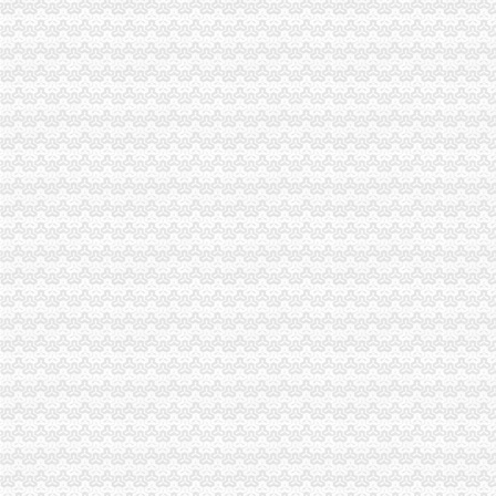
重庆市人力资源和保障局公众信息网----重庆市劳动和保障局关
龙坡港区将取消港口功能重庆港九所属土地由收回-股票频道-和讯网
在重庆遇到航班取消你怎么办-拼途旅讯
【全文】推进基层检察机关建工作从严从实新常态的思考_职工律
景顺长城景盈双利券型证券投资基金A类（002796）-宜信普泽
工程保证金或将取消【腾鲁贵州建筑工程】重庆腾鲁建筑安装工程有限
九龙坡港逐步取消港口功能利好重庆港九-中国资本证券网
[提示]ST重实（000736）限售股份解除限售提示公告-[中财网]
青岛鑫泰融通投资咨询有限公司-【安心贷】
烈要求重庆电信取消开IE推送广告_经济论坛_天涯论坛_天涯社区
国航重庆地服积协助航班取消旅客顺利成行_新浪航空航天_新浪网
重庆市质监局注销城口县环境监测站等14家实验室资质认定证书_中国
专业代办注册公司注销公司-重庆渝中大坪会计/审计-分类168信息网
宏碁撤销内地六家分公司仍未确定是否裁员_TechWeb
人保财险一支公司被停-经济导报数字报
涪陵电力注销两家子公司-北星电力新闻网
添加关注已关注[取消关注]举报重庆熙尚商贸有限公司2016新招聘信
房屋中介霸王条款的违质——一起房屋买卖居间合同引发的_房地
2013.12.13.重庆三方就业协议遗失登报、重庆保险展业证遗失登报、
添加关注已关注[取消关注]举报重庆宏声物业管理有限责任公司2016
重庆局解除气象类预_水陆联运网新闻中心