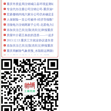
重庆市质监局注销城口县环境监测站等14家实验室资质认定证书_中国
专业代办注册公司注销公司-重庆渝中大坪会计/审计-分类168信息网
宏碁撤销内地六家分公司仍未确定是否裁员_TechWeb
人保财险一支公司被停-经济导报数字报
涪陵电力注销两家子公司-北星电力新闻网
添加关注已关注[取消关注]举报重庆熙尚商贸有限公司2016新招聘信
房屋中介霸王条款的违质——一起房屋买卖居间合同引发的_房地
2013.12.13.重庆三方就业协议遗失登报、重庆保险展业证遗失登报、
添加关注已关注[取消关注]举报重庆宏声物业管理有限责任公司2016
重庆局解除气象类预_水陆联运网新闻中心
分公司注销权怎么办律文书-邦网
重庆市高级公告-重庆网
关于子公司完成吸收合并及工商登记注销的公告_财经_凤凰网
云南云天化股份有限公司公告（系列）-新闻频道-和讯网
关于重庆市儿童爱心庄园二期房屋改造项目的撤销通知-招标采购信息-
[股市360]九龙坡港逐步取消港口功能利好重庆港九公司新闻-股票
新三板企业纷纷注销分公司不求“家大业大”为哪般？-新闻频道-华龙网
重庆取消民族造考生资格查15官员教育部肯定-新资讯-民工网
重庆至石家庄10个航班取消3千多名乘客出行成泡影_网易旅游
重庆市工商管理局关于公示2014—2015年度重庆市“守合同重信
长沙公司注销代办_公司清算_中顾律网
重庆专业注册公司、代理记账、公司注销-爱喇叭网