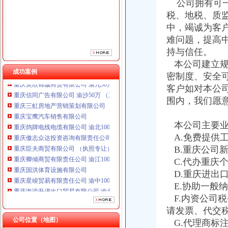
重庆鸽牌电线电缆有限公司 渝北10010万 (进出口权)
公司拥有可一
重庆傲志众达投资咨询有限责任公司 渝九1000万 （增资）
税、地税、质
重庆臣夫商贸有限公司 （执照专让）
中，竭诚为客
重庆卿倾商贸有限责任公司 渝江100万 （工商注册）
难问题，提高
重庆国洪体育设施有限公司
持与信任。
重庆星竣贸易有限责任公司 渝中100万 （进出口权）
本公司建立规
重庆海谛升进出口贸易有限公司 渝北100万 （进出口权）
成功案例
密制度、安全
重庆奕欣锦诚商贸有限公司 渝九50万 （工商注册）
重庆信同广告有限公司 渝沙50万 （工商注册）
客户如对本公
重庆三虹房地产营销策划有限公司
围内，我们愿
重庆宝鹰汽车销售有限公司
重庆鸽牌电线电缆有限公司 渝北10010万 (进出口权)
本公司主要业
重庆傲志众达投资咨询有限责任公司 渝九1000万 （增资）
A.免费提供
重庆臣夫商贸有限公司 （执照专让）
B.重庆公司
重庆卿倾商贸有限责任公司 渝江100万 （工商注册）
C.代办重庆
重庆国洪体育设施有限公司
重庆星竣贸易有限责任公司 渝中100万 （进出口权）
D.重庆进出
重庆海谛升进出口贸易有限公司 渝北100万 （进出口权）
E.协助一般
重庆奕欣锦诚商贸有限公司 渝九50万 （工商注册）
F.内资公司
重庆信同广告有限公司 渝沙50万 （工商注册）
请发票、代交
重庆三虹房地产营销策划有限公司
公司位置（地图）
G.代理商标
重庆宝鹰汽车销售有限公司