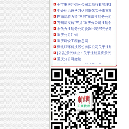
中介处迅速学习达部署落实全市重庆分公司注
巴南局着力造“三部”重庆注销分公司化办公室
万州局实施“三抓”重庆分公司注销创新消费维
市代办注销分公司委副书记邢元敏亲切接见市
重庆公司注销
重庆建设工程信息网
湖北双环科技股份有限公司关于注销四级子公
[公告]景兴纸业：关于注销重庆景兴包装有限公
重庆分公司撤销
新世纪（002280）撤销子公司1000万元_股票
TCL手机渠道大变革取消分公司倚重经销商-企
日本钢子公司被取消“日本工业规格”认证_国际
代理注销分公司
公司注销_北京公司注销_公司注销流程_北京公
【58同城】汕头公司注销服务_公司注销代理_
关于分公司注销办理程序和手续_重庆市公开信
代办注销分公司
【图】公司执照被吊销了会怎样用不用转为注销
代办公司注销|公司注册|代理记账-江西鑫源税
代办北京公司注销吊销转注销分公司注销外资公
分公司营业执照注销