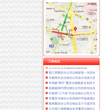
工商动态
全市代理注销分公司区县局信用信息化岗位大
高新区局围绕“三项重点工作、两项突破工作”代
国家工商总局市重庆注销税务场司领导到观音
万州局重庆分公司注销全力服务地方经济
北碚局代理注销分公司缙云工商所五项措施推进工
永川局重庆分公司注销扎实开展2007红盾护农
工商动态
永川区出台实施品牌战略措施
垫江局重庆分公司注销采取一次告知措施提高
丰都局代办注销分公司加大培训力度着力提高
市局被“两厅”重庆注销税务分别评为2006年
高新园局代理注销分公司内外结合落实流动人
巴南局“三个加”代办注销分公司大力实施消费
市重庆注销分公司局高印平副巡视员到渝北局
酉局重庆分公司注销从五个方面开展送温暖活
江北局三项措施达全市重庆注销分公司工商工
全市重庆注销分公司工商行政管理工作会议隆