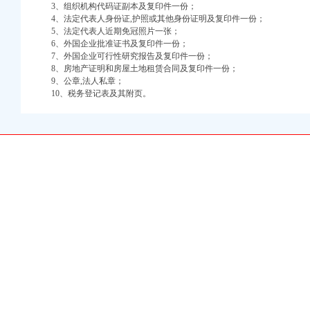
口权)
3、组织机构代码证副本及复印件一份；
万 （增资）
4、法定代表人身份证,护照或其他身份证明及复印件一份；
5、法定代表人近期免冠照片一张；
6、外国企业批准证书及复印件一份；
注册）
7、外国企业可行性研究报告及复印件一份；
8、房地产证明和房屋土地租赁合同及复印件一份；
口权）
9、公章,法人私章；
进出口权）
10、税务登记表及其附页。
册）
口权)
万 （增资）
注册）
口权）
进出口权）
册）