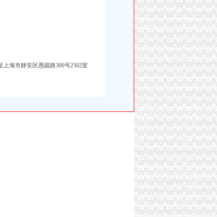
上海市静安区愚园路300号2502室