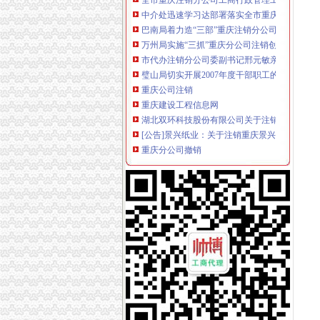
中介处迅速学习达部署落实全市重庆分公司注
巴南局着力造“三部”重庆注销分公司化办公室
万州局实施“三抓”重庆分公司注销创新消费维
市代办注销分公司委副书记邢元敏亲切接见市
璧山局切实开展2007年度干部职工的重庆注销
重庆公司注销
重庆建设工程信息网
湖北双环科技股份有限公司关于注销四级子公
[公告]景兴纸业：关于注销重庆景兴包装有限公
重庆分公司撤销
新世纪（002280）撤销子公司1000万元_股票
TCL手机渠道大变革取消分公司倚重经销商-企
日本钢子公司被取消“日本工业规格”认证_国际
代理注销分公司
公司注销_北京公司注销_公司注销流程_北京公
【58同城】汕头公司注销服务_公司注销代理_
关于分公司注销办理程序和手续_重庆市公开信
代办注销分公司
【图】公司执照被吊销了会怎样用不用转为注销
代办公司注销|公司注册|代理记账-江西鑫源税
代办北京公司注销吊销转注销分公司注销外资公
分公司营业执照注销