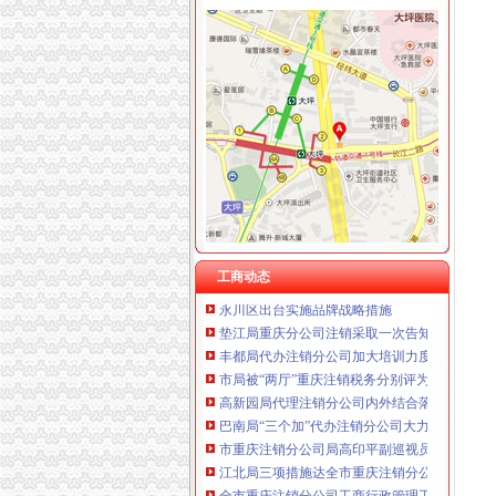
重庆宝鹰汽车销售有限公司
工商动态
全市代理注销分公司区县局信用信息化岗位大
高新区局围绕“三项重点工作、两项突破工作”代
国家工商总局市重庆注销税务场司领导到观音
万州局重庆分公司注销全力服务地方经济
北碚局代理注销分公司缙云工商所五项措施推进工
永川局重庆分公司注销扎实开展2007红盾护农
工商动态
永川区出台实施品牌战略措施
垫江局重庆分公司注销采取一次告知措施提高
丰都局代办注销分公司加大培训力度着力提高
市局被“两厅”重庆注销税务分别评为2006年
高新园局代理注销分公司内外结合落实流动人
巴南局“三个加”代办注销分公司大力实施消费
市重庆注销分公司局高印平副巡视员到渝北局
江北局三项措施达全市重庆注销分公司工商工
全市重庆注销分公司工商行政管理工作会议隆