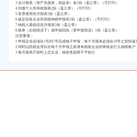
口权)
3.会计报表（资产负债表，损益表）各2份（盖公章）（可打印）
4.扣缴个人所得税报表2份（盖公章）（可打印）
万 （增资）
5.发票领用存月报表2份（盖公章）
6.核定征收企业所得税纳税申报表2份（盖公章）（可打印）
注册）
7.纳税人基础信息月报表2份（盖公章）
8.税单（右税情况下）或申报回执（零申报情况）1份（盖公章）
口权）
注意事项：
进出口权）
1.申报企业必须在1号到7号完成电子申报，每个月报表必须在10号之前快递至
2.同时以防税金滞后在每个月申报之前请有税收企业的将税金打入纳税账户
册）
3.每月报表不按时上交企业，税收奖励将不予执行
口权)
万 （增资）
注册）
口权）
进出口权）
册）