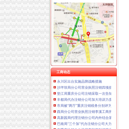
工商动态
全市代理注销分公司区县局信用信息化岗位大
高新区局围绕“三项重点工作、两项突破工作”代
国家工商总局市重庆注销税务场司领导到观音
万州局重庆分公司注销全力服务地方经济
郭翔副局长、重庆分公司注销高印平副巡视员
北碚局代理注销分公司缙云工商所五项措施推进工
永川局重庆分公司注销扎实开展2007红盾护农
工商动态
永川区出台实施品牌战略措施
沙坪坝局分公司营业执照注销四项措施化队伍
垫江局重庆分公司注销采取一次告知措施提高
丰都局代办注销分公司加大培训力度着力提高
市局被“两厅”重庆注销税务分别评为2006年
酉局分公司营业执照注销李溪工商所五条措施
高新园局代理注销分公司内外结合落实流动人
巴南局“三个加”代办注销分公司大力实施消费
市重庆注销分公司局高印平副巡视员到渝北局