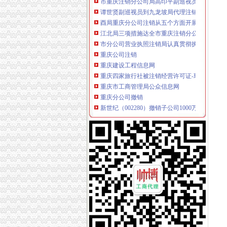
谭世贤副巡视员到九龙坡局代理注销分公司检
酉局重庆分公司注销从五个方面开展送温暖活
江北局三项措施达全市重庆注销分公司工商工
市分公司营业执照注销局认真贯彻执行《广告
重庆公司注销
重庆建设工程信息网
重庆四家旅行社被注销经营许可证-环球旅讯（Trave
重庆市工商管理局公众信息网
重庆分公司撤销
新世纪（002280）撤销子公司1000万元_股票
TCL手机渠道大变革取消分公司倚重经销商-企
重庆转让绿建筑标识取消三年申请资格|人居环境
代理注销分公司
公司注销_北京公司注销_公司注销流程_北京公
【58同城】柳州鱼峰白莲公司注销服务_公司注
寻山西太原可代办分公司年检、注销律师-免费
代办注销分公司
代办花都公司公司注销或变更,吊销转注销,来了
【图】公司执照被吊销了会怎样用不用转为注销
【赣州公司注册代办子公司分公司注册流程及价
分公司营业执照注销
信贷公司注销营业执照后仍“正常经营”多难监管