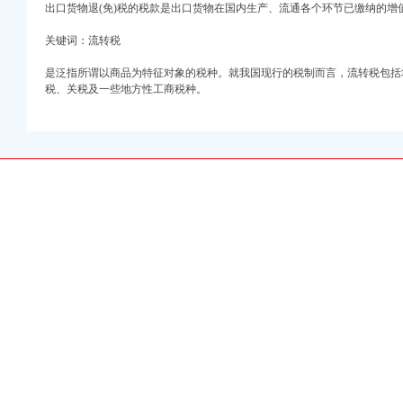
万 （增资）
出口货物退(免)税的税款是出口货物在国内生产、流通各个环节已缴纳的增
关键词：流转税
注册）
是泛指所谓以商品为特征对象的税种。就我国现行的税制而言，流转税包括
口权）
税、关税及一些地方性工商税种。
进出口权）
册）
口权)
万 （增资）
注册）
口权）
进出口权）
册）