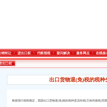
注销转让
进出口权
代帐报税
疑问解决
服务网点
在线核
进出口权
出口货物退(免)税的税
根据现行税制规定，我国出口货物退(免)税的税种是流转税(又称间接税)范
口权)