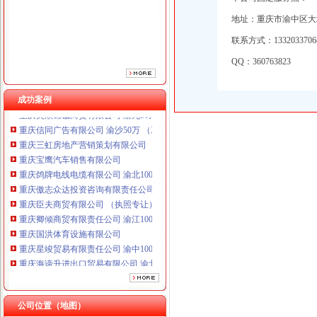
重庆傲志众达投资咨询有限责任公司 渝九1000万 （增资）
地址：重庆市渝中区大坪
重庆臣夫商贸有限公司 （执照专让）
联系方式：133203370
重庆卿倾商贸有限责任公司 渝江100万 （工商注册）
重庆国洪体育设施有限公司
QQ：360763823
重庆星竣贸易有限责任公司 渝中100万 （进出口权）
重庆海谛升进出口贸易有限公司 渝北100万 （进出口权）
成功案例
重庆奕欣锦诚商贸有限公司 渝九50万 （工商注册）
重庆信同广告有限公司 渝沙50万 （工商注册）
重庆三虹房地产营销策划有限公司
重庆宝鹰汽车销售有限公司
重庆鸽牌电线电缆有限公司 渝北10010万 (进出口权)
重庆傲志众达投资咨询有限责任公司 渝九1000万 （增资）
重庆臣夫商贸有限公司 （执照专让）
重庆卿倾商贸有限责任公司 渝江100万 （工商注册）
重庆国洪体育设施有限公司
重庆星竣贸易有限责任公司 渝中100万 （进出口权）
重庆海谛升进出口贸易有限公司 渝北100万 （进出口权）
重庆奕欣锦诚商贸有限公司 渝九50万 （工商注册）
重庆信同广告有限公司 渝沙50万 （工商注册）
重庆三虹房地产营销策划有限公司
公司位置（地图）
重庆宝鹰汽车销售有限公司