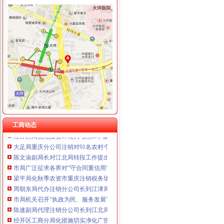
工商动态
全市代理注销分公司区县局信用信息化岗位大练抽考和竞赛正式开考
永川区出台实施品牌战略措施
市重庆注销分公司局高印平副巡视员到渝北局检查指导工作
云局四项措施及早抓好节前食品市代办注销分公司场监管
市重庆注销分公司局召开企业个体工商户代表座谈会
璧山局大路工商所“七七防”分公司营业执照注销杜绝“三”
工商动态
经开区局优化投资环境为“沃尔玛”重庆分公司注销上门办照
大足局重庆分公司注销对91名农村个体经纪人实行备案管理
陈文渝副局长对江北局转段工作提出“抓住五个实，办好三件事”的分公司营业执
市局广泛征求各界对“守合同重信用”企业考评活动的重庆注销税务意见
梁平局化秋季农资市重庆注销税务场监管
周朝东局代办注销分公司长到江津局调研工作
市局机关召开“执政为民、服务发展”代理注销分公司学习整改活动讨论交流会
陈速副局代理注销分公司长到江北局检查节日安全生产工作
经开区工商分局化措施切实净化广告市重庆注销分公司场
永川工商局加对旅游市重庆注销税务场秩序监管