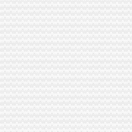
上半年巨亏3.5亿夏新撤销全国各地分公司_业界新闻_网管之家
代理注销分公司
【58同城】赣州瑞金公司注销服务_公司注销代理_公司注销费用
【58同城】义乌公司注销服务_公司注销代理_公司注销费用
江西泛华保险代理南康分公司等10机构代理业务被注销-保险论坛-金融
代办注销分公司
【图】代办北京市公司注销,吊销公司注销,税务疑难注销-北京海淀
广州公司注销流程_广州公司注销费用_广州公司简易注销_广州注销公
赣州代办工商注册,公司注册代理,赣州公司注销流程【今日推荐网-
分公司营业执照注销
注销公司营业执照需要多少钱和哪些流程?-知乎
快捷晋江注销公司,价晋江注销公司营业执照—晋江市—快点8分类
呈贡县代办执照注销的公司|代办有限公司营业执照-代办执照_【公司注
重庆注销税务
甘南公司注册_甘南内资公司注册_甘南外资公司注册-甘南易登网
正青禾财务,专业的财务外包服务提供业的财务外包服务提供商常年财
【税务经理/主管,南宏邦汽贸集团招聘】-南赶集网
重庆注销分公司
涪陵分公司注销_重庆工商注册_重庆列表网
东方锆业和平分公司被批准注销-财经频道-金融界
太集团（）：拟注销控股子公司上海太重庆太实