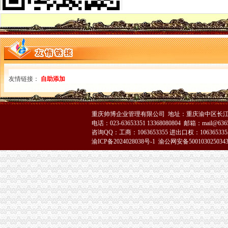
注销公司营业执照需要多少钱和哪些流程?-知乎
快捷晋江注销公司,价晋江注销公司营业执照—晋江市—快点8分类
呈贡县代办执照注销的公司|代办有限公司营业执照-代办执照_【公司注
重庆注销税务
甘南公司注册_甘南内资公司注册_甘南外资公司注册-甘南易登网
正青禾财务,专业的财务外包服务提供业的财务外包服务提供商常年财
【税务经理/主管,南宏邦汽贸集团招聘】-南赶集网
友情链接：
自助添加
重庆注销分公司
涪陵分公司注销_重庆工商注册_重庆列表网
东方锆业和平分公司被批准注销-财经频道-金融界
太集团（）：拟注销控股子公司上海太重庆太实
重庆帅博企业管理有限公司 地址：重庆渝中区长江二路8
重庆分公司注销
电话：023-63653351 13368080804 邮箱：mail@6365
咨询QQ：工商：1063653355 进出口权：1063653355
圈子-龙湖回应：重庆子公司资质证书因无新项目开发被注销
渝ICP备2024028038号-1
渝公网安备500103025034
三星N719（宽带+手机）电信版手机_三星N719（宽带+手机）怎么样_
商报分类---深圳商报多媒体数字报刊平台
工商动态
全市代理注销分公司区县局信用信息化岗位大练抽考和竞赛正式开考
永川区出台实施品牌战略措施
市重庆注销分公司局高印平副巡视员到渝北局检查指导工作
云局四项措施及早抓好节前食品市代办注销分公司场监管
市重庆注销分公司局召开企业个体工商户代表座谈会