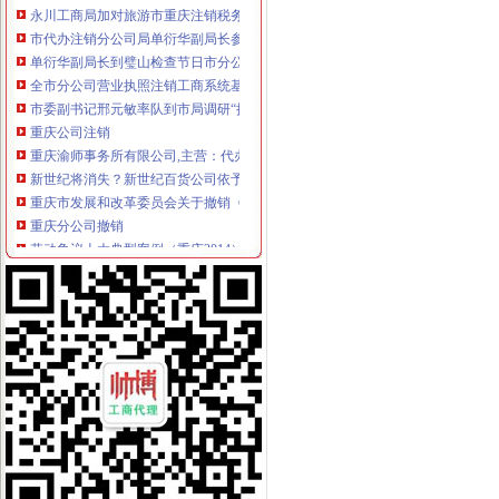
市代办注销分公司局单衍华副局长参加石柱局国庆晚会
单衍华副局长到璧山检查节日市分公司营业执照注销场安全工作
全市分公司营业执照注销工商系统基层建设和人才工作取得显著成绩
市委副书记邢元敏率队到市局调研“执政为民、服务发展”重庆分公司注销学习整
重庆公司注销
重庆渝师事务所有限公司,主营：代办税务登记,变更,注销等
新世纪将消失？新世纪百货公司依予以注销_新浪重庆_新浪网
重庆市发展和改革委员会关于撤销《关于重庆福祥化工有限公司己二
重庆分公司撤销
劳动争议十大典型案例（重庆2014）-中网资讯中心
重庆柴油齐涨价部分加油站取消优惠--14--重庆新闻网
上半年巨亏3.5亿夏新撤销全国各地分公司_业界新闻_网管之家
代理注销分公司
【58同城】赣州瑞金公司注销服务_公司注销代理_公司注销费用
【58同城】义乌公司注销服务_公司注销代理_公司注销费用
江西泛华保险代理南康分公司等10机构代理业务被注销-保险论坛-金融
代办注销分公司
【图】代办北京市公司注销,吊销公司注销,税务疑难注销-北京海淀
广州公司注销流程_广州公司注销费用_广州公司简易注销_广州注销公
赣州代办工商注册,公司注册代理,赣州公司注销流程【今日推荐网-
分公司营业执照注销