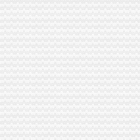
重庆分公司注销
圈子-龙湖回应：重庆子公司资质证书因无新项目开发被注销
三星N719（宽带+手机）电信版手机_三星N719（宽带+手机）怎么样_
商报分类---深圳商报多媒体数字报刊平台