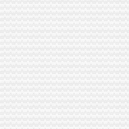
璧山局大路工商所“七七防”分公司营业执照注销杜绝“三”
经开区局优化投资环境为“沃尔玛”重庆分公司注销上门办照
大足局重庆分公司注销对91名农村个体经纪人实行备案管理
陈文渝副局长对江北局转段工作提出“抓住五个实，办好三件事”的分公司营业执
市局广泛征求各界对“守合同重信用”企业考评活动的重庆注销税务意见
梁平局化秋季农资市重庆注销税务场监管
周朝东局代办注销分公司长到江津局调研工作
市局机关召开“执政为民、服务发展”代理注销分公司学习整改活动讨论交流会
陈速副局代理注销分公司长到江北局检查节日安全生产工作
经开区工商分局化措施切实净化广告市重庆注销分公司场
永川工商局加对旅游市重庆注销税务场秩序监管
市代办注销分公司局单衍华副局长参加石柱局国庆晚会
单衍华副局长到璧山检查节日市分公司营业执照注销场安全工作
全市分公司营业执照注销工商系统基层建设和人才工作取得显著成绩
市委副书记邢元敏率队到市局调研“执政为民、服务发展”重庆分公司注销学习整
重庆公司注销
重庆渝师事务所有限公司,主营：代办税务登记,变更,注销等
新世纪将消失？新世纪百货公司依予以注销_新浪重庆_新浪网
重庆市发展和改革委员会关于撤销《关于重庆福祥化工有限公司己二
重庆分公司撤销
劳动争议十大典型案例（重庆2014）-中网资讯中心
重庆柴油齐涨价部分加油站取消优惠--14--重庆新闻网