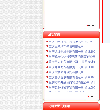
重庆臣夫商贸有限公司 （执照专让）
重庆卿倾商贸有限责任公司 渝江100万 （工商
重庆国洪体育设施有限公司
重庆星竣贸易有限责任公司 渝中100万 （进出
重庆海谛升进出口贸易有限公司 渝北100万 （
重庆奕欣锦诚商贸有限公司 渝九50万 （工商注
重庆信同广告有限公司 渝沙50万 （工商注册）
成功案例
重庆三虹房地产营销策划有限公司
重庆宝鹰汽车销售有限公司
重庆鸽牌电线电缆有限公司 渝北10010万 (进出
重庆傲志众达投资咨询有限责任公司 渝九1000
重庆臣夫商贸有限公司 （执照专让）
重庆卿倾商贸有限责任公司 渝江100万 （工商
重庆国洪体育设施有限公司
重庆星竣贸易有限责任公司 渝中100万 （进出
重庆海谛升进出口贸易有限公司 渝北100万 （
重庆奕欣锦诚商贸有限公司 渝九50万 （工商注
重庆信同广告有限公司 渝沙50万 （工商注册）
重庆三虹房地产营销策划有限公司
重庆宝鹰汽车销售有限公司
公司位置（地图）