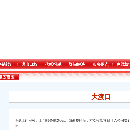
注销转让
进出口权
代帐报税
疑问解决
服务网点
在线核
服务范围
大渡口
口权)
提供上门服务。上门服务费200元。如果签约后，本次收款项目计入公司登
万 （增资）
还。