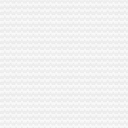
代理注销分公司
公司注销_北京公司注销_公司注销流程_北京公司注销代理
公司人进工商名单受到限制怎么办代理注销北京公司_2017新
【58同城】清远公司注销服务_公司注销代理_公司注销费用
代办注销分公司
【专业代办公司设立、开办分公司、变更、注销、人变更】-姑苏苏
代办北京分公司分公司注销-阿德采购网
【公司开户,代理公司注销,注册分公司,办事处注册】-越秀珠光路
分公司营业执照注销
深圳公司注销、深圳营业执照注销找-百科频道-网络114
有限公司注销营业执照需准备的材料_北京公司注册_注销公司_代理记
成都代办营业执照注销！-商务服务
重庆注销税务
重庆进京备案的新办流程资料详解【今日推荐网-北京工商/税务/财务】
东营出口退税
甘南公司注册_甘南内资公司注册_甘南外资公司注册-甘南易登网
重庆注销分公司
建设银行重庆分行正式推出“龙卡重庆热购”-动态-金投
博腾股份（）关于部分限制股票回购注销完成的公告_博
重庆三峡油漆股份有限公司2017年第三季度报告正文--资产重组
重庆分公司注销
重庆处置P2P违规业务_金融频道_财新网