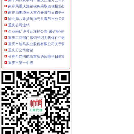
南岸局重庆注销税务采取四项措施扶持弱势群体
南岸局围绕三大重点开展节日市分公司营业执照注销场食品安全监管
渝北局八条措施加元旦春节市分公司营业执照注销场监管
重庆公司注销
企业采矿许可证注销公告-采矿权审批-重庆市渝北区国土资源管理分局
重庆工商部门撤销登记力帆保住中超名额几定局-体育节拍-北方网
重庆市迪马实业股份有限公司关于回购注销部分已获授未解限制股
重庆分公司撤销
长春至昆明航班重庆遇故障当日航班取消-国际空港信息网
重庆市第一中级
中房地产：关于为控股子公司重庆中房双远地产有限公司提供1.5亿元
代理注销分公司
公司注销_北京公司注销_公司注销流程_北京公司注销代理
公司人进工商名单受到限制怎么办代理注销北京公司_2017新
【58同城】清远公司注销服务_公司注销代理_公司注销费用
代办注销分公司
【专业代办公司设立、开办分公司、变更、注销、人变更】-姑苏苏
代办北京分公司分公司注销-阿德采购网
【公司开户,代理公司注销,注册分公司,办事处注册】-越秀珠光路
分公司营业执照注销
深圳公司注销、深圳营业执照注销找-百科频道-网络114
有限公司注销营业执照需准备的材料_北京公司注册_注销公司_代理记