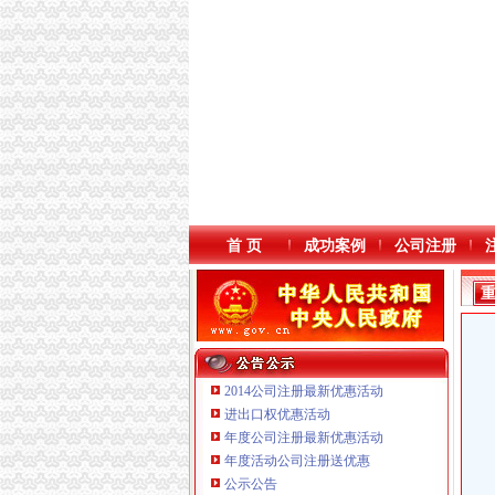
首 页
成功案例
公司注册
2014公司注册最新优惠活动
进出口权优惠活动
年度公司注册最新优惠活动
本站导航
年度活动公司注册送优惠
重庆鸽牌电线电缆有限公司 渝北10010万 (进出
公示公告