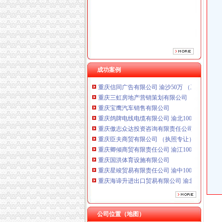
重庆傲志众达投资咨询有限责任公司 渝九1000
重庆臣夫商贸有限公司 （执照专让）
重庆卿倾商贸有限责任公司 渝江100万 （工商
重庆国洪体育设施有限公司
重庆星竣贸易有限责任公司 渝中100万 （进出
重庆海谛升进出口贸易有限公司 渝北100万 （
重庆奕欣锦诚商贸有限公司 渝九50万 （工商注
成功案例
重庆信同广告有限公司 渝沙50万 （工商注册）
重庆三虹房地产营销策划有限公司
重庆宝鹰汽车销售有限公司
重庆鸽牌电线电缆有限公司 渝北10010万 (进出
重庆傲志众达投资咨询有限责任公司 渝九1000
重庆臣夫商贸有限公司 （执照专让）
重庆卿倾商贸有限责任公司 渝江100万 （工商
重庆国洪体育设施有限公司
重庆星竣贸易有限责任公司 渝中100万 （进出
重庆海谛升进出口贸易有限公司 渝北100万 （
重庆奕欣锦诚商贸有限公司 渝九50万 （工商注
重庆信同广告有限公司 渝沙50万 （工商注册）
重庆三虹房地产营销策划有限公司
重庆宝鹰汽车销售有限公司
公司位置（地图）