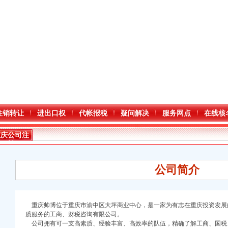
注销转让
进出口权
代帐报税
疑问解决
服务网点
在线核
重庆公司注
销
公司简介
重庆帅博位于重庆市渝中区大坪商业中心，是一家为有志在重庆投资发展
质服务的工商、财税咨询有限公司。
口权)
公司拥有可一支高素质、经验丰富、高效率的队伍，精确了解工商、国税