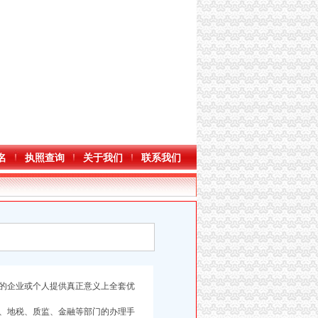
名
执照查询
关于我们
联系我们
的企业或个人提供真正意义上全套优
、地税、质监、金融等部门的办理手