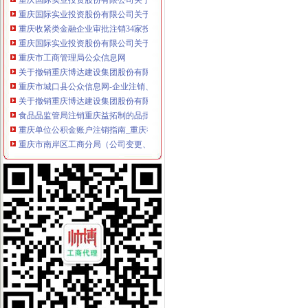
重庆国际实业投资股份有限公司关于注销控股子公司公告-外汇频道-和
重庆收紧类金融企业审批注销34家投资咨询类企业-今日重庆-华龙网
重庆国际实业投资股份有限公司关于注销控股子公司公告-保险频道-和
重庆市工商管理局公众信息网
关于撤销重庆博达建设集团股份有限公司烟台分公司设立登记的公告
重庆市城口县公众信息网-企业注销、申办
关于撤销重庆博达建设集团股份有限公司烟台分公司设立登记的公告
食品品监管局注销重庆益拓制的品批准文号
重庆单位公积金账户注销指南_重庆社保网
重庆市南岸区工商分局（公司变更、注销登记）.doc
重庆国际实业投资股份有限公司关于注销控股子公司公告-券频道-和
外国（地区）企业常驻代表机构注销_公司注册工商代办重庆帅博
重庆光国旅宜昌分公司注销公告-旅游公告-中国·宜昌
关于注销重庆渝安土石方工程有限公司等2家企业有关资质的通知-文
重庆国际实业投资股份有限公司关于注销控股子公司公告-股指期货频
重庆又注销5家批,50家将被注销？-智闻生活-智闻网生活频道-智
重庆工商部门撤销登记力帆保中超名额几成定局_网易体育
关于注销重庆市镁城眼镜销售有限公司《器械经营许可证》的公示
注销重庆创元保险代理等3家代理公司保险许可证的公告-保险论坛-金融
建峰化工（000950）关于注销全资子公司重庆建峰化肥有限公司事宜
申请人重庆市公路工程（集团）股份有限公司（以下简称重庆公路工程
抚顺永昌钢有限公司重庆分公司联系方式_信用报告_工商信息-启信宝