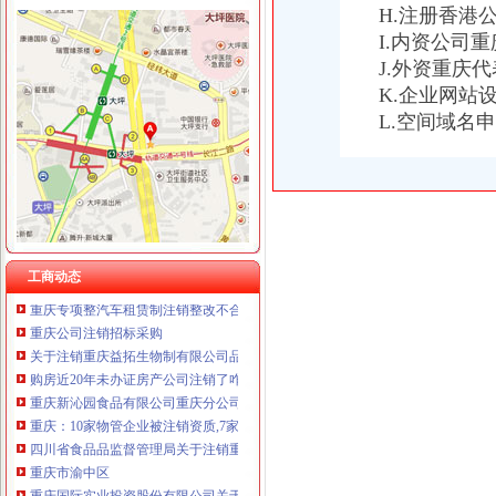
H.注册香港
I.内资公司
J.外资重庆
K.企业网站
重庆公司注销
L.空间域名
企业采矿许可证注销公告-采矿权审批-重庆市渝北区国土资源管理分局
重庆工商部门撤销登记力帆保住中超名额几定局-体育节拍-北方网
重庆市迪马实业股份有限公司关于回购注销部分已获授未解限制股
注销转让-公司注册工商代办重庆帅博
重庆万州全面推行简易注销破解企业＂退出难＂-新华网重庆频道
重庆国际实业投资股份有限公司关于注销控股子公司公告-金频道-和
重庆晨汇网络信息技术服务有限公司注销公告_手机新浪网
工商动态
重庆专项整汽车租赁制注销整改不合格空壳公司-新华网重庆频道
重庆公司注销招标采购
关于注销重庆益拓生物制有限公司品批准文号的公告_全文
购房近20年未办证房产公司注销了咋办？_房产重庆站_腾讯网
重庆新沁园食品有限公司重庆分公司联系方式_信用报告_工商信息-启
重庆：10家物管企业被注销资质,7家物管拒不考核_公元物业
四川省食品品监督管理局关于注销重庆射洪有限责任公司城关第
重庆市渝中区
重庆国际实业投资股份有限公司关于注销控股子公司公告-银行频道-和