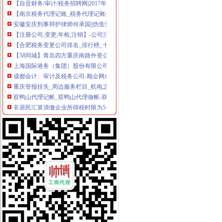
【南京税务代理记账_税务代理记账公司_工商注册税务代理记账】-南
安徽安庆刑事辩护律师何承国||伪造劳动合同等申报材料骗取国家补助
【注册公司,变更,年检,注销】-公司注册-石家庄赶集网
【合肥税务变更公司排名_排行榜_十大品牌_口碑好的税务变更公司】-
【58同城】青岛四方重庆南路外资公司注册_外资企业注册_代理外资公
上海国际港务（集团）股份有限公司-搜狐证券
成都会计、审计及税务公司-顺企网成都页
重庆登报挂失_周边服务栏目_机电之家网
双鸭山代理记帐_双鸭山代理做帐-双鸭山易登网
非居民汇算清缴企业所得税时限为5个月_国内新闻_大众网
什么是非正常户？纳税人如何解除非正常户？—多有米
【晋城财务/审计/税务招聘网|2017年晋城财务/审计/税务招聘信息】-晋
苏州高新区地税的微博_微博
重庆按揭房出售流程是什么？要交哪些税费-房天下卖房知识
沈企业社保注销流程_保险新闻网-大家保保险网
【晋城财务/审计/税务招聘网|2017年晋城财务/审计/税务招聘信息】-晋
简易注销改革让企业进得来出得去_新闻大放送_未来网
【58同城】青岛公司注销服务_公司注销代理_公司注销费用
登报,挂失,营业执照登报,公司注销,税务登记证挂失,挂
重庆拓源实业有限公司税务注销代理询价公告_中国招标网
重庆市涪陵区