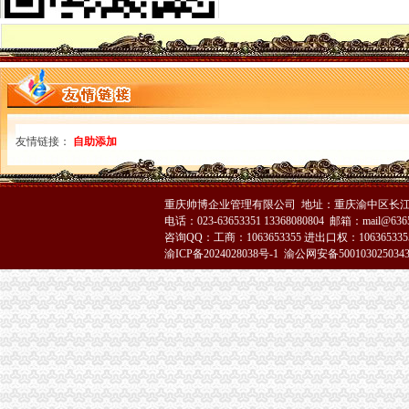
2010年注税税务实务代理模拟试题及答案（1）_模拟试题_第一会
市政务服务中心公布“多跑一次”事项清单-安康市
重庆沙坪坝其他咨询批发|价格|厂家_顺企网
重庆一六八财务咨询有限公司-个体工商注册-营业执照代办-税务代理
换版-会搜-中国会计视野
【税务经理/主管,南宏邦汽贸集团招聘】-南赶集网
重庆进京备案的新办流程资料详解【今日推荐网-北京工商/税务/财务】
个体户税费却越来越高,可否只注销国税呀？_重庆包听|E都市
友情链接：
自助添加
【重庆公司注册】-重庆起点8
重庆低价工商代办税务咨询注销变更财务代理-直辖市重庆工商信息
南岸区公司注册、公司注销、税务清算注销、公司转让-重庆南岸南岸
重庆帅博企业管理有限公司 地址：重庆渝中区长江二路8
小规模纳税企业注销_小规模纳税企业注销流程-78挂靠网
电话：023-63653351 13368080804 邮箱：mail@6365
重庆市保险统一征缴管理工作规范
咨询QQ：工商：1063653355 进出口权：1063653355
中国涉税鉴证网-涉税鉴证,税务鉴证,中惠,中国税务,顾问,代
渝ICP备2024028038号-1
渝公网安备500103025034
青岛开票-青岛票-青岛发票税务代理中心-
【南通税务变更公司排名_排行榜_十大品牌_口碑好的税务变更公司】-
南宁财务咨询批发|价格|厂家_顺企网
重庆注销税务
重庆进京备案的新办流程资料详解【今日推荐网-北京工商/税务/财务】
东营出口退税
甘南公司注册_甘南内资公司注册_甘南外资公司注册-甘南易登网
审计署移送至2015年11月已处理的29起违违纪问题况公布-中央部