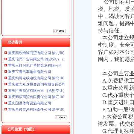
公司拥有可一
重庆鸽牌电线电缆有限公司 渝北10010万 (进出口权)
税、地税、质
重庆傲志众达投资咨询有限责任公司 渝九1000万 （增资）
中，竭诚为客
重庆臣夫商贸有限公司 （执照专让）
难问题，提高
重庆卿倾商贸有限责任公司 渝江100万 （工商注册）
重庆国洪体育设施有限公司
持与信任。
重庆星竣贸易有限责任公司 渝中100万 （进出口权）
本公司建立规
重庆海谛升进出口贸易有限公司 渝北100万 （进出口权）
成功案例
密制度、安全
重庆奕欣锦诚商贸有限公司 渝九50万 （工商注册）
客户如对本公
重庆信同广告有限公司 渝沙50万 （工商注册）
围内，我们愿
重庆三虹房地产营销策划有限公司
重庆宝鹰汽车销售有限公司
本公司主要业
重庆鸽牌电线电缆有限公司 渝北10010万 (进出口权)
重庆傲志众达投资咨询有限责任公司 渝九1000万 （增资）
A.免费提供
重庆臣夫商贸有限公司 （执照专让）
B.重庆公司
重庆卿倾商贸有限责任公司 渝江100万 （工商注册）
C.代办重庆
重庆国洪体育设施有限公司
D.重庆进出
重庆星竣贸易有限责任公司 渝中100万 （进出口权）
E.协助一般
重庆海谛升进出口贸易有限公司 渝北100万 （进出口权）
F.内资公司
重庆奕欣锦诚商贸有限公司 渝九50万 （工商注册）
请发票、代交
重庆信同广告有限公司 渝沙50万 （工商注册）
公司位置（地图）
重庆三虹房地产营销策划有限公司
G.代理商标