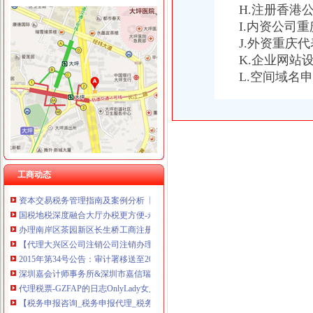
重庆宝鹰汽车销售有限公司
H.注册香港
I.内资公司
J.外资重庆
K.企业网站
L.空间域名
重庆注销税务
重庆进京备案的新办流程资料详解【今日推荐网-北京工商/税务/财务】
东营出口退税
甘南公司注册_甘南内资公司注册_甘南外资公司注册-甘南易登网
审计署移送至2015年11月已处理的29起违违纪问题况公布-中央部
重庆公安交通管理信息网
工商动态
【自贡财务/审计/税务招聘网|2017年自贡财务/审计/税务招聘信息】-自
资本交易税务管理指南及案例分析【全本_书评_在线阅读】-当当读书-
国税地税深度融合大厅办税更方便-永川新闻-永川网
办理南岸区茶园新区长生桥工商注册/税务代账/注销省心省钱_重庆会计
【代理大兴区公司注销公司注销办理流程及时间】-律咨询-北京赶集网
2015年第34号公告：审计署移送至2015年11月已处理的29起违违纪
深圳嘉会计师事务所&深圳市嘉信瑞税务师事务所
代理税票-GZFAP的日志OnlyLady女人志
【税务申报咨询_税务申报代理_税务申报代办】-赶集网
【自贡财务/审计/税务招聘网|2017年自贡财务/审计/税务招聘信息】-自