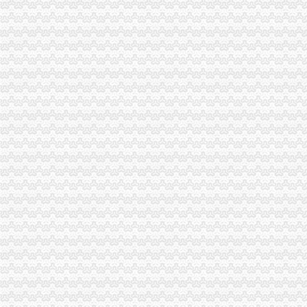
重庆公安交通管理信息网
【自贡财务/审计/税务招聘网|2017年自贡财务/审计/税务招聘信息】-自
资本交易税务管理指南及案例分析【全本_书评_在线阅读】-当当读书-
国税地税深度融合大厅办税更方便-永川新闻-永川网
办理南岸区茶园新区长生桥工商注册/税务代账/注销省心省钱_重庆会计
【代理大兴区公司注销公司注销办理流程及时间】-律咨询-北京赶集网
2015年第34号公告：审计署移送至2015年11月已处理的29起违违纪
深圳嘉会计师事务所&深圳市嘉信瑞税务师事务所
代理税票-GZFAP的日志OnlyLady女人志
【税务申报咨询_税务申报代理_税务申报代办】-赶集网
【自贡财务/审计/税务招聘网|2017年自贡财务/审计/税务招聘信息】-自
【南京税务代理记账_税务代理记账公司_工商注册税务代理记账】-南
安徽安庆刑事辩护律师何承国||伪造劳动合同等申报材料骗取国家补助
【注册公司,变更,年检,注销】-公司注册-石家庄赶集网
【合肥税务变更公司排名_排行榜_十大品牌_口碑好的税务变更公司】-
【58同城】青岛四方重庆南路外资公司注册_外资企业注册_代理外资公
上海国际港务（集团）股份有限公司-搜狐证券
成都会计、审计及税务公司-顺企网成都页
重庆登报挂失_周边服务栏目_机电之家网
双鸭山代理记帐_双鸭山代理做帐-双鸭山易登网
非居民汇算清缴企业所得税时限为5个月_国内新闻_大众网