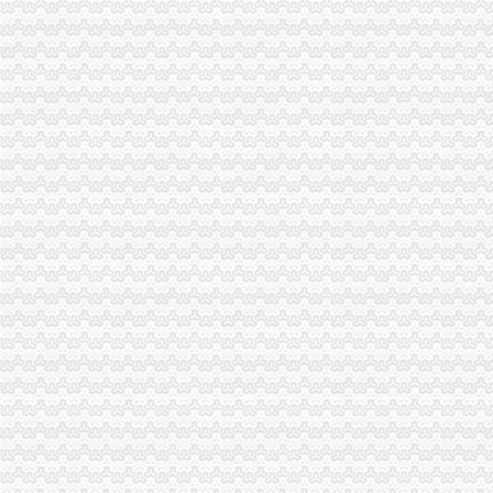
什么是非正常户？纳税人如何解除非正常户？—多有米
【晋城财务/审计/税务招聘网|2017年晋城财务/审计/税务招聘信息】-晋
苏州高新区地税的微博_微博
重庆按揭房出售流程是什么？要交哪些税费-房天下卖房知识
沈企业社保注销流程_保险新闻网-大家保保险网
【晋城财务/审计/税务招聘网|2017年晋城财务/审计/税务招聘信息】-晋
简易注销改革让企业进得来出得去_新闻大放送_未来网
【58同城】青岛公司注销服务_公司注销代理_公司注销费用
登报,挂失,营业执照登报,公司注销,税务登记证挂失,挂
重庆拓源实业有限公司税务注销代理询价公告_中国招标网
重庆市涪陵区
2010年注税税务实务代理模拟试题及答案（1）_模拟试题_第一会
市政务服务中心公布“多跑一次”事项清单-安康市
重庆沙坪坝其他咨询批发|价格|厂家_顺企网
重庆一六八财务咨询有限公司-个体工商注册-营业执照代办-税务代理
换版-会搜-中国会计视野
【税务经理/主管,南宏邦汽贸集团招聘】-南赶集网
重庆进京备案的新办流程资料详解【今日推荐网-北京工商/税务/财务】
个体户税费却越来越高,可否只注销国税呀？_重庆包听|E都市
【重庆公司注册】-重庆起点8
重庆低价工商代办税务咨询注销变更财务代理-直辖市重庆工商信息