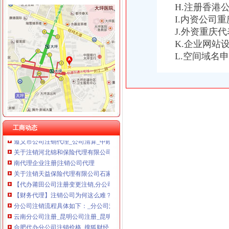
H.注册香港
I.内资公司
J.外资重庆
代理注销分公司
K.企业网站
公司注销_北京公司注销_公司注销流程_北京公司注销代理
L.空间域名
公司人进工商名单受到限制怎么办代理注销北京公司_2017新
专业代理公司注册,股权变更,公司注销,代理记账【今日推荐网-青
【成都代理注销公司那家规范】-青羊浆洗街易登网
海淀分公司异常代办注销解异常流程-工商注册-桂林分类信息桂林二
注销公司需要那些资料文件青海公司注册代理注销代理-西宁58同城
公司注销_注销公司-【上海注销公司代理服务中心】_专业、诚信
全国各地分公司注销需求代理-上海58同城
工商动态
遵义市公司注销代理_公司清算_中顾律网
关于注销河北锦和保险代理有限公司承德分公司的公告-中国保监会河
南代理企业注册|注销公司代理
关于注销天益保险代理有限公司石家庄分公司的公告-中国保监会河北
【代办莆田公司注册变更注销,分公司注册】-代理记帐-莆田赶集网
【财务代理】注销公司为何这么难？看完你也慌—兰州中诚财务
分公司注销流程具体如下：_分公司注销_上海誉胜注册公司代理,代
云南分公司注册_昆明公司注册_昆明注册公司_工商代理_代理记账_公
合肥代办分公司注销价格_搜狐财经_搜狐网