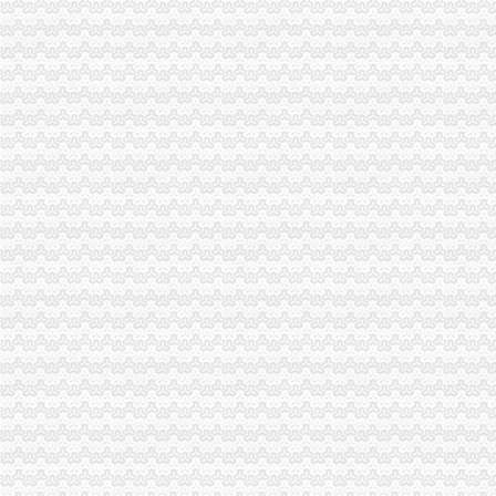
深圳注销公司费用_代理分公司注销流程_个人资企业注销程序_个体
河北省正保险代理有限公司安平和沧州分公司注销公告-保险频道-金
嘉兴公司注销：嘉兴市代理注销公司处理公司为您解决公司带给您的个
【图】代理注销企业营业执照/公司吊销转注销办理/公司注销-北京朝
成都分公司注销代办流程,时间,费用_搜狐其它_搜狐网
专业代理北京区个体分公司外资公司注销销户,专业代理北京区个体分
[义乌公司注销代理|代理公司注销]-义乌58同城
青岛工商代理公司,注册青岛分公司,注销企业,个体销户-青青岛社区
义乌公司注册、变更、注销；分公司业务代理服务项目—58商家店铺
青岛工商代理公司,注册青岛分公司,注销企业,个体销户-青青岛社区
公司注销_北京公司注销_公司注销流程_北京公司注销代理
【58同城】镇江公司注销服务_公司注销代理_公司注销费用
深圳公司注销所花时间及代理注销找哪里？-商务服务-绍兴E网
济南工商注册济南代理注册公司记账注销分公司注册外资-济南58同城
南昌公司注销企业代理注销公司_登尼吧_百度贴吧
【58同城】莱芜公司注销服务_公司注销代理_公司注销费用
成都注销公司代理的价格以市场变化而波动-兴义之窗
分公司注销登记需要注意哪些事项？_搜狐财经_搜狐网
保定公司注销为什么非得通过代理机构呢？自己注销不了吗？_【公司
【广州荔湾荔湾周边公司注销服务_公司注销代理_企业注销流程】-广
为什么选择京信代理公司注销-律快车公司
成都公司注销代理手续！-商务服务-铁道网