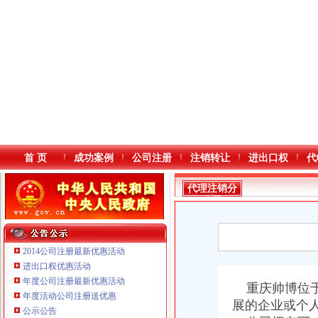
首 页
成功案例
公司注册
注销转让
进出口权
代
代理注销分
公司
2014公司注册最新优惠活动
进出口权优惠活动
年度公司注册最新优惠活动
本站导航
重庆帅博位于
重庆鸽牌电线电缆有限公司 渝北10010万 (进出口权)
年度活动公司注册送优惠
展的企业或个
重庆傲志众达投资咨询有限责任公司 渝九1000万 （增资）
公示公告