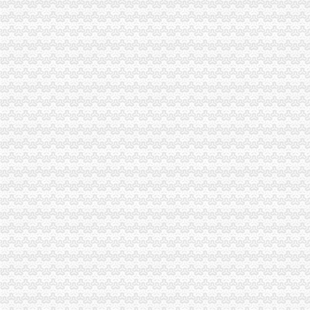
【58同城】承德承德市公司注销服务_公司注销代理_公司注销费用
西城区公司注册代理提供注册地址分公司注册分公司注销-北京58同城
松江注册公司代理注销公司代理记账财务代理上门服务-上海58同城
成都青羊区公司注销代理及办理注销公司服务_第1页_成都股吧_人文_