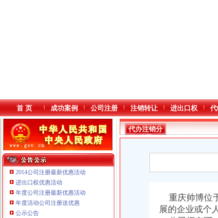
首 页
成功案例
公司注册
注销转让
进出口权
代
代办注销分
公司
2014公司注册最新优惠活动
进出口权优惠活动
年度公司注册最新优惠活动
本站导航
重庆帅博位于
年度活动公司注册送优惠
展的企业或个
公示公告