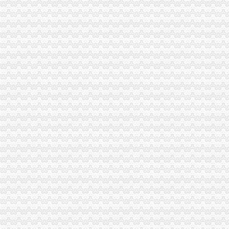
分公司企业注销所需要的资料、代办分公司注销、公司注-福州58同城
昆明工商代理_云南公司注销_昆明工商注册_昆明注销公司_昆明工商代
联奥财税_广州公司注销|深圳注销公司|企业注销代办|注销公司需要多少
福州注销公司|福州公司注销流程|福州公司注销|福州公司注销代办|福
代办北京朝注销公司提供地址【价格,品牌,供应商】-中国制造
上海公司注销代办服务--上海公司注销代理-软银财务咨询
深圳注销分公司指定代理中港顺专业财税服务-中介代理-互动百科
昌平区公司注销代办丰台区公司执照注销-中科商务网
代办公司注销,代办税务登记证注销【今日推荐网-武汉工商/税务/财务】
福州分公司注销_福州注销公司|福州公司注销流程|福州公司注销|福州
代办公司注销不成功全额退款_客集齐网
13年公司注销经验（图）,代办公司注销多少钱,公司注销-企汇网
韶关代办公司注册-韶关代理记账-韶关代办税务审计-韶关代办注销公
东莞专业代办分公司变更,东莞专业代办分公司注销-东莞58同城
深圳公司注销代办机构简单介绍公司注销步骤-家在深圳
想找一代理办理注销香港公司代办-家在深圳
宁波公司注销_代理公司注销登报_宁波代办注销公司-宁波韵诚注销网
朝区企业注销代理如何办理公司注销业务企业疑难注销代办【今日推
无锡公司注销代办价格哪家实惠-商务服务
一手代办北京公司注销、税务注销-北京58同城
代办北京各区公司注销、公司非正常注销、工商吊销转注销_2017新