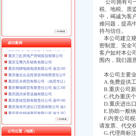
重庆傲志众达投资咨询有限责任公司 渝九1000万 （增资）
公司拥有可一
重庆臣夫商贸有限公司 （执照专让）
税、地税、质
重庆卿倾商贸有限责任公司 渝江100万 （工商注册）
中，竭诚为客
重庆国洪体育设施有限公司
难问题，提高
重庆星竣贸易有限责任公司 渝中100万 （进出口权）
持与信任。
重庆海谛升进出口贸易有限公司 渝北100万 （进出口权）
本公司建立规
重庆奕欣锦诚商贸有限公司 渝九50万 （工商注册）
成功案例
密制度、安全
重庆信同广告有限公司 渝沙50万 （工商注册）
重庆三虹房地产营销策划有限公司
客户如对本公
重庆宝鹰汽车销售有限公司
围内，我们愿
重庆鸽牌电线电缆有限公司 渝北10010万 (进出口权)
重庆傲志众达投资咨询有限责任公司 渝九1000万 （增资）
本公司主要业
重庆臣夫商贸有限公司 （执照专让）
A.免费提供
重庆卿倾商贸有限责任公司 渝江100万 （工商注册）
B.重庆公司
重庆国洪体育设施有限公司
C.代办重庆
重庆星竣贸易有限责任公司 渝中100万 （进出口权）
重庆海谛升进出口贸易有限公司 渝北100万 （进出口权）
D.重庆进出
重庆奕欣锦诚商贸有限公司 渝九50万 （工商注册）
E.协助一般
重庆信同广告有限公司 渝沙50万 （工商注册）
F.内资公司
重庆三虹房地产营销策划有限公司
请发票、代交
重庆宝鹰汽车销售有限公司
公司位置（地图）
G.代理商标