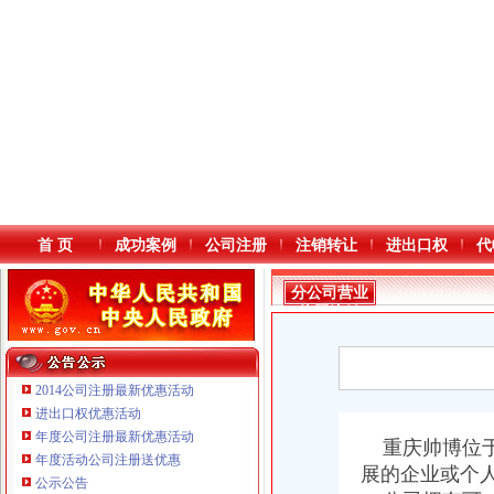
首 页
成功案例
公司注册
注销转让
进出口权
代
分公司营业
执照注销
2014公司注册最新优惠活动
进出口权优惠活动
年度公司注册最新优惠活动
本站导航
重庆帅博位于
年度活动公司注册送优惠
展的企业或个
重庆鸽牌电线电缆有限公司 渝北10010万 (进出口权)
公示公告