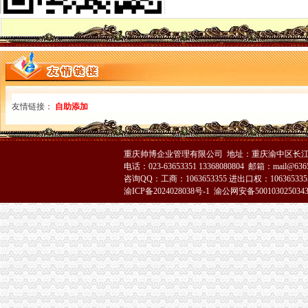
【外资公司营业执照注销】-罗湖东门易登网
办理北京通州快速注销公司营业执照-商网
成都代办营业执照注销！-商务服务
注销北京公司营业执照怎么办理,吊销公司注销图片,注销北京公司营
武汉公司注销：2016年武汉东西湖公司注销营业执照500元-武汉爱问分
【图】注销原来的公司怎么办理,注销公司营业执照办理-北京丰台公
《营业执照注销》100篇第一文库网
友情链接：
自助添加
朝区公司怎么办理注销营业执照注销办理步骤-企汇网
海淀区分公司如何办理注销税务注销好办理吗-产品网
如何注销营业执照公司被吊销如何注销-北京58同城
重庆帅博企业管理有限公司 地址：重庆渝中区长江二路8
北京公司怎么注销公司注销营业执照注销流程费用-民生广告网
电话：023-63653351 13368080804 邮箱：mail@6365
营业执照注销厂家_营业执照注销厂家/公司-阿里巴巴公司页
咨询QQ：工商：1063653355 进出口权：1063653355
武汉公司营业执照不注销有什么严重后果【今日推荐网-武汉工商/税务/
渝ICP备2024028038号-1
渝公网安备500103025034
怎么注销营业执照？_合肥营业执照_合肥企业办事_合肥生活帮
公司注销营业执照的基本流程及需要的材料【工商吧】_百度贴吧
分公司营业执照注销
信贷公司注销营业执照后仍“正常经营”多难监管_新浪新闻
价办理公司营业执照注销-广州58同城
专业代理记账、变更注销公司营业执照-南58同城
【大兴公司注销没营业执照怎么办理公司注销】-大兴大兴周边易登网
2017公司营业执照注销材料及其手续-猛犬酒吧-猛犬俱乐部-中国有