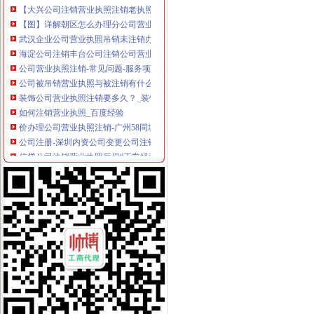
【大兴公司注销营业执照注销老执照注销】-大兴村易登网
【图】详解朝区怎么办理分公司营业执照注销具体流程_北京朝区
武汉企业公司营业执照吊销未注销办理流程【今日推荐网-武汉工商/税
海淀公司注销丰台公司注销公司营业执照吊销转注销解人名单
公司营业执照注销-常见问题-服务项目-深圳市阿凡提投资有限公司
公司被吊销营业执照与被注销有什么区别
装饰公司营业执照注销要多久？_装饰公司装修|一起网装修
如何注销营业执照_百度经验
价办理公司营业执照注销-广州58同城
公司注册-深圳内资公司变更公司注销内资公司注销、营业执照注销-
信贷公司注销营业执照后仍“正常经营”多难监管_中国_中
上海公司营业执照注销-上海58同城
外资公司注销营业执照深圳工商年检今题网
朝外资公司营业执照注销吊销的公司怎么办理注销_2017新公司注
【地宝网】南昌公司注销代办营业执照注销税务注销_咨询代办顾问
信贷公司注销营业执照后仍“正常经营”多难监管_新浪新闻
信贷公司注销营业执照后仍“正常经营”多难监管_新浪新闻
【图】代办丰台区外、内资公司注销营业执照被吊销转正常注销-北京
公司营业执照全套注销所需资料？【今日推荐网-武汉工商/税务/财务】
北京公司注销：诚信办理北京公司注销营业执照吊销转注销-北京爱问
公司注销与公司营业执照吊销的区别_百度经验
【图】注销公司营业执照/北京公司注销办理-北京朝公