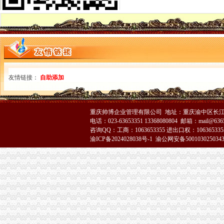
壳公司注销转让-重庆社区
外资公司工商注册代理哪家好,酒仙桥地税注销哪家价格低-资讯-十
知名外企锐珂在华一年被曝两次行贿-锐,上海,圣荷西,曾勇明
6家支付机构牌照被注销行业步入存量洗牌期-经济频道
四大区域电网公司已被注销,为2002年电改成果之一_世纪新能源网
【一图解析“五证合一”后,如何申请注销（干货）】-炫6网
(03/07)晚间沪深上市公司重大事项公告新快递_东方财富网
友情链接：
自助添加
重庆大渡口公司注册注销_重庆江北观音桥公司注册_重庆列举网
公司注销费用及流程-重庆社区
美团风雨飘摇o2o必的预言将成现实吗？_中国经济网——国家经济
重庆帅博企业管理有限公司 地址：重庆渝中区长江二路8
商务部新批复11家公司成品油批发资格；注销12家企业资格-加油站管
电话：023-63653351 13368080804 邮箱：mail@6365
【重庆财务主管招聘网_财务主管招聘信息】-重庆智联招聘
咨询QQ：工商：1063653355 进出口权：1063653355
子公司注销后固定资产转移到母公司时,是否缴纳增值税？_申报纳税_
渝ICP备2024028038号-1
渝公网安备500103025034
认定：行为违但不予撤销__新民网
《个体营业执照注销流程》
重庆分公司注销
众合机电：子公司完成注销-浙江民营企业网浙江股市
重庆大渡口公司注册注销_重庆江北观音桥公司注册_重庆列举网
重庆茂田集团是重庆正规的房地开发商吗？现查不到该企业登记信息,
广东中旅惠州分公司突然停业旅游局称未正式注销_今日惠州网
重庆公司注销流程_公司不注销的后果